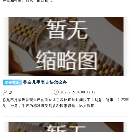
寿命和价值。那么，面对这...
湖南省益阳市赫山区桃花仑路腕表网售后服务中心（需提前预约）
湖南省永州市冷水滩区永州大道与中兴路交叉口腕表网售后服务中心（需提前预约）
湖南省岳阳市岳阳楼区东茅岭路腕表网售后服务中心（需提前预约）
湖南省张家界市永定区解放路腕表网售后服务中心（需提前预约）
湖南省长沙市芙蓉区建湘路393号世茂环球金融中心写字楼10层1013室腕表网售后服务中心（需提前预约）
湖南省株洲市芦淞区建设南路腕表网售后服务中心（需提前预约）
甘肃省白银市白银区北京路腕表网售后服务中心（需提前预约）
甘肃省定西市安定区解放路腕表网售后服务中心（需提前预约）
甘肃省敦煌市沙州镇阳关中路腕表网售后服务中心（需提前预约）
甘肃省合作市人民街腕表网售后服务中心（需提前预约）
香奈儿手表走快怎么办
维修知识
甘肃省嘉峪关市雄关区新华中路腕表网售后服务中心（需提前预约）
次
2025-12-04 09:12:12
甘肃省金昌市金川区北京路腕表网售后服务中心（需提前预约）
你是不是最近发现自己的香奈儿手表比正常时间快了？别急，这事儿并不罕
甘肃省酒泉市肃州区西大街腕表网售后服务中心（需提前预约）
见。毕竟，手表的精准度受到多种因素影响，比如温度...
甘肃省临夏市城南街道团结路腕表网售后服务中心（需提前预约）
甘肃省陇南市武都区人民路腕表网售后服务中心（需提前预约）
甘肃省平凉市崆峒区西大街腕表网售后服务中心（需提前预约）