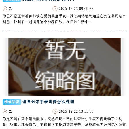
沈阳市沈河区中街路83号亨得利名表服务中心（品牌授权店）1层整层（需提前预约）
次
2025-12-23 09:09:38
乌鲁木齐市天山区红山路26号时代广场（CCMALL）C座17层17-B（需提前预约）
你是不是正拿着你那块心爱的美度手表，满心期待地想知道它的保养周期？
温州市鹿城区锦绣路1067号置信广场10层1015室（需提前预约）
别急，让我们一起揭开这个神秘面纱。在日常生活中...
哈尔滨市道里区友谊西路600号富力中心T2座写字楼29层03室（需提前预约）
大连市中山区人民路15号国际金融大厦7层G室（需提前预约）
佛山市禅城区季华五路57号万科金融中心C座12层1205室（需提前预约）
东莞市东城街道鸿福东路1号民盈国贸中心T1写字楼9层907室（需提前预约）
无锡市梁溪区人民中路139号恒隆广场写字楼1座11层1104室（需提前预约）
南通市崇川区工农路57号圆融广场写字楼16层1603室（需提前预约）
苏州市苏州工业园区星港街199号苏州中心办公楼C座22层08室（需提前预约）
武汉市江汉区解放大道686号世界贸易大厦38层09室（需提前预约）
南宁市青秀区金湖路59号地王大厦12楼1224室（需提前预约）
合肥市蜀山区潜山路111号万象城华润大厦B座12楼03室（需提前预约）
理查米尔手表走停怎么处理
维修知识
泉州市丰泽区宝洲路729号浦西万达中心写字楼A座7楼709室（需提前预约）
次
2025-12-22 13:55:50
青岛市南区山东路6号华润大厦B座22层04室（需提前预约）
你是不是在某个清晨醒来，突然发现自己的理查米尔手表不再跳动了？别
烟台市芝罘区胜利路139号万达金融中心A座907室（需提前预约）
急，这事儿我来帮你。记得吗？那块闪耀着光芒、承载着你无数回忆的理查