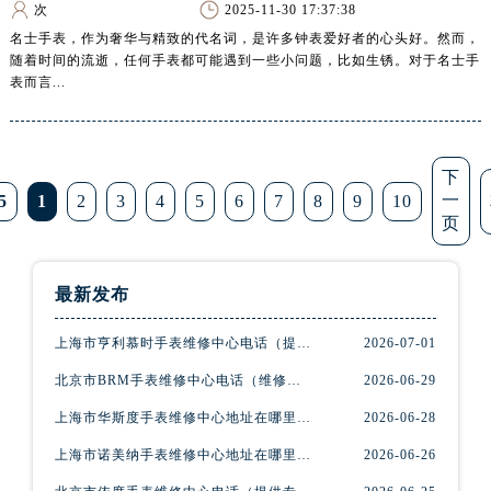
新疆维吾尔自治区石河子市北二路腕表网售后服务中心（需提前预约）
次
2025-11-30 17:37:38
名士手表，作为奢华与精致的代名词，是许多钟表爱好者的心头好。然而，
新疆维吾尔自治区双河市光明路腕表网售后服务中心（需提前预约）
随着时间的流逝，任何手表都可能遇到一些小问题，比如生锈。对于名士手
新疆维吾尔自治区塔城市塔城地区闻琴路腕表网售后服务中心（需提前预约）
表而言...
新疆维吾尔自治区铁门关市兴疆路腕表网售后服务中心（需提前预约）
新疆维吾尔自治区图木舒克市图木舒克市中兴街腕表网售后服务中心（需提前预约）
新疆维吾尔自治区吐鲁番市高昌区文化中路文化中路腕表网售后服务中心（需提前预约）
下
新疆维吾尔自治区乌苏市乌鲁木齐北路腕表网售后服务中心（需提前预约）
一
5
1
2
3
4
5
6
7
8
9
10
页
新疆维吾尔自治区五家渠市长征西街腕表网售后服务中心（需提前预约）
新疆维吾尔自治区新星市东风路腕表网售后服务中心（需提前预约）
新疆维吾尔自治区伊宁市解放西路腕表网售后服务中心（需提前预约）
最新发布
贵州省安顺市西秀区中华南路腕表网售后服务中心（需提前预约）
上海市亨利慕时手表维修中心电话（提供专业维修服务，确保您的手表焕然一新）
2026-07-01
贵州省毕节市七星关区松山路腕表网售后服务中心（需提前预约）
贵州省六盘水市钟山区钟山大道腕表网售后服务中心（需提前预约）
北京市BRM手表维修中心电话（维修专家24小时在线，服务周到）
2026-06-29
贵州省黔东南苗族侗族自治州凯里市北京西路腕表网售后服务中心（需提前预约）
上海市华斯度手表维修中心地址在哪里（寻找可靠维修服务不再难）
2026-06-28
贵州省黔西南布依族苗族自治州兴义市大道与桔香路交汇处腕表网售后服务中心（需提前预约）
上海市诺美纳手表维修中心地址在哪里（如何轻松找到它）
2026-06-26
贵州省铜仁市碧江区民主路腕表网售后服务中心（需提前预约）