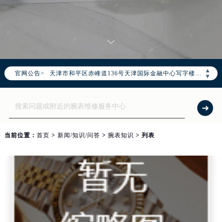
腕表网官方全国统一服务热线400-995-0078，服务覆盖中国大陆、香港、澳门、台湾全部区域（非大陆需加拨“+86”）
2026年7月腕表网售后服务中心最新网点地址：
北京市东城区东长安街1号东方广场写字楼W3座6层602室（需提前预约）
北京市朝阳区建国门外大街甲6号华熙国际中心写字楼D座11层1102室（需提前预约）
天津市和平区赤峰道136号天津国际金融中心写字楼26层2603室（需提前预约）
▲
官网公告>
上海市徐汇区虹桥路3号港汇中心写字楼2座37层3705室（需提前预约）
▼
上海市黄浦区南京东路299号宏伊国际广场写字楼8层806室（需提前预约）
南京市秦淮区中山南路1号（新街口）南京中心写字楼22层C1-1室（需提前预约）
常州市新北区龙锦路1590号现代传媒中心写字楼5号楼10层1008室（需提前预约）
徐州市鼓楼区淮海东路29号苏宁广场IFC国际金融中心写字楼35层3508室（需提前预约）
当前位置：
首页
>
新闻/知识/问答
>
腕表知识
> 列表
扬州市邗江区国展路29号星耀天地写字楼1号楼18层1803室（需提前预约）
盐城市盐都区世纪大道5号盐城金融城写字楼1号楼16层1604室（需提前预约）
泰州市海陵区永定东路399号置地商务中心东塔写字楼（华润万象城）17层1706室（需提前预约）
宁波市江北区大闸南路500号来福士广场办公楼20层2009室（需提前预约）
杭州市上城区钱江路1366号华润大厦写字楼A座5层503-5室（需提前预约）
金华市金东区东市南街777号金华万达广场写字楼4号楼22层2209室（需提前预约）