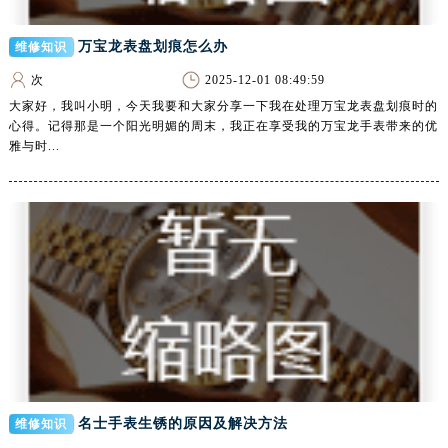
新疆维吾尔自治区北屯市团结路腕表网售后服务中心（需提前预约）
新疆维吾尔自治区博乐市博乐市北京路腕表网售后服务中心（需提前预约）
万宝龙表盘划痕怎么办
维修知识
新疆维吾尔自治区昌吉市延安北路腕表网售后服务中心（需提前预约）
次
2025-12-01 08:49:59
新疆维吾尔自治区阜康市博峰路腕表网售后服务中心（需提前预约）
大家好，我叫小明，今天我要和大家分享一下我在处理万宝龙表盘划痕时的
新疆维吾尔自治区哈密市伊州区建国北路腕表网售后服务中心（需提前预约）
心得。记得那是一个阳光明媚的周末，我正在享受我的万宝龙手表带来的优
雅与时...
新疆维吾尔自治区和田市和田市北京西路腕表网售后服务中心（需提前预约）
新疆维吾尔自治区胡杨河市胡杨河市胡杨路腕表网售后服务中心（需提前预约）
新疆维吾尔自治区霍尔果斯市亚欧北路腕表网售后服务中心（需提前预约）
新疆维吾尔自治区喀什市解放北路腕表网售后服务中心（需提前预约）
新疆维吾尔自治区可克达拉市幸福路腕表网售后服务中心（需提前预约）
新疆维吾尔自治区克拉玛依市克拉玛依区友谊路腕表网售后服务中心（需提前预约）
新疆维吾尔自治区库车市库车市文化东路腕表网售后服务中心（需提前预约）
新疆维吾尔自治区库尔勒市库尔勒市人民东路腕表网售后服务中心（需提前预约）
新疆维吾尔自治区奎屯市团结西街腕表网售后服务中心（需提前预约）
新疆维吾尔自治区昆玉市昆泉街腕表网售后服务中心（需提前预约）
名士手表生锈的原因及解决方法
维修知识
新疆维吾尔自治区沙湾市三道河子镇世纪大道南路腕表网售后服务中心（需提前预约）