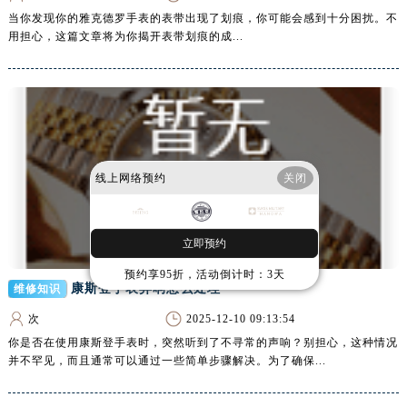
福建省厦门市思明区湖滨东路95号万象城华润大厦B座11层1104室腕表网售后服务中心（需提前预约）
当你发现你的雅克德罗手表的表带出现了划痕，你可能会感到十分困扰。不
广东省潮州市潮安区新风路与潮汕路交汇处腕表网售后服务中心（需提前预约）
用担心，这篇文章将为你揭开表带划痕的成...
广东省广州市天河区天河路230号万菱汇国际中心A塔7层704室腕表网售后服务中心（需提前预约）
广东省广州市越秀区环市东路371-375号世界贸易中心大厦南塔15层1507室腕表网售后服务中心（需提前预约）
广东省河源市源城区越王大道腕表网售后服务中心（需提前预约）
广东省惠州市惠城区江北文昌一路7号华贸大厦1座30层3005室腕表网售后服务中心（需提前预约）
广东省江门市蓬江区广场西路腕表网售后服务中心（需提前预约）
线上网络预约
关闭
广东省揭阳市榕城进贤门步行街腕表网售后服务中心（需提前预约）
广东省茂名市电白区水东街道迎宾大道腕表网售后服务中心（需提前预约）
广东省梅州市梅江区金燕大道腕表网售后服务中心（需提前预约）
立即预约
广东省清远市清城区湖西路腕表网售后服务中心（需提前预约）
预约享95折，活动倒计时：3天
广东省汕头市龙湖区长平路腕表网售后服务中心（需提前预约）
康斯登手表异响怎么处理
维修知识
广东省汕尾市城区香洲街道园林社区翠园街腕表网售后服务中心（需提前预约）
次
2025-12-10 09:13:54
广东省韶关市武江区芙蓉新区与老城中心交汇处腕表网售后服务中心（需提前预约）
你是否在使用康斯登手表时，突然听到了不寻常的声响？别担心，这种情况
并不罕见，而且通常可以通过一些简单步骤解决。为了确保...
广东省深圳市罗湖区深南东路5001号华润大厦17层1701室腕表网售后服务中心（需提前预约）
广东省阳江市江城区东风一路腕表网售后服务中心（需提前预约）