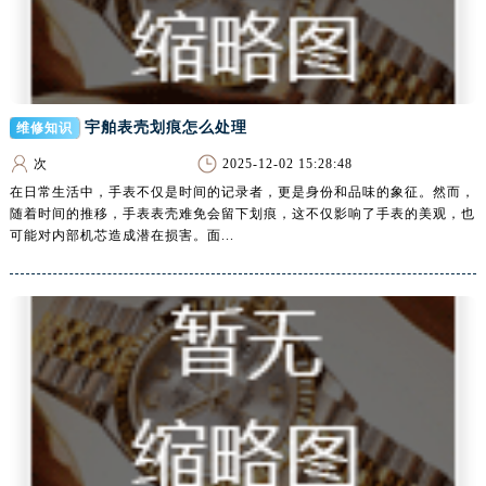
青海省玉树藏族自治州结古镇胜利路腕表网售后服务中心（需提前预约）
陕西省安康市汉滨区金州路腕表网售后服务中心（需提前预约）
陕西省宝鸡市渭滨区经二路腕表网售后服务中心（需提前预约）
陕西省汉中市汉台区北大街腕表网售后服务中心（需提前预约）
宇舶表壳划痕怎么处理
维修知识
陕西省商洛市商州区州城街腕表网售后服务中心（需提前预约）
陕西省铜川市王益区红旗街腕表网售后服务中心（需提前预约）
次
2025-12-02 15:28:48
陕西省渭南市临渭区东风大街腕表网售后服务中心（需提前预约）
在日常生活中，手表不仅是时间的记录者，更是身份和品味的象征。然而，
随着时间的推移，手表表壳难免会留下划痕，这不仅影响了手表的美观，也
陕西省咸阳市秦都区沣西新城统一西路与白马河路交汇处腕表网售后服务中心（需提前预约）
可能对内部机芯造成潜在损害。面...
陕西省延安市宝塔区中心街腕表网售后服务中心（需提前预约）
陕西省榆林市榆阳区长兴路腕表网售后服务中心（需提前预约）
新疆维吾尔自治区阿克苏市东大街腕表网售后服务中心（需提前预约）
新疆维吾尔自治区阿拉尔市胜利大道腕表网售后服务中心（需提前预约）
新疆维吾尔自治区阿拉山口市友好路腕表网售后服务中心（需提前预约）
新疆维吾尔自治区阿勒泰市解放路腕表网售后服务中心（需提前预约）
新疆维吾尔自治区阿图什市光明路腕表网售后服务中心（需提前预约）
新疆维吾尔自治区白杨市军垦路腕表网售后服务中心（需提前预约）