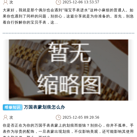
次
2025-12-06 13:53:57
湖北省黄石市黄石港区武汉路腕表网售后服务中心（需提前预约）
大家好，我就是那个偶尔也会遇到“瑞宝手表进水”这种小麻烦的普通人。如
湖北省荆门市东宝中天街步行街腕表网售后服务中心（需提前预约）
果你也遇到了同样的问题，别担心，这篇分享就是为你准备的。首先，别急
湖北省荆州市荆州区荆中路腕表网售后服务中心（需提前预约）
着自行拆解你的宝贝手表，这...
湖北省十堰市茅箭区人民北路腕表网售后服务中心（需提前预约）
湖北省随州市曾都区青年路腕表网售后服务中心（需提前预约）
湖北省咸宁市咸安区长安大道腕表网售后服务中心（需提前预约）
湖北省襄阳市樊城区长虹路与人民路交叉口腕表网售后服务中心（需提前预约）
湖北省孝感市孝南区复兴大道腕表网售后服务中心（需提前预约）
湖北省宜昌市西陵区夷陵大道与港窑路腕表网售后服务中心（需提前预约）
湖南省常德市武陵区人民路腕表网售后服务中心（需提前预约）
湖南省郴州市北湖区国庆北路腕表网售后服务中心（需提前预约）
湖南省衡阳市雁峰区解放路腕表网售后服务中心（需提前预约）
湖南省怀化市鹤城区迎丰中路腕表网售后服务中心（需提前预约）
万国表蒙划痕怎么办
维修知识
湖南省娄底市娄星区长青街腕表网售后服务中心（需提前预约）
次
2025-12-05 09:20:56
湖南省邵阳市双清区东风路腕表网售后服务中心（需提前预约）
你是否正在为你的万国手表表蒙上的划痕而烦恼？别担心，你并不孤单。手
湖南省湘潭市雨湖区莲城大道腕表网售后服务中心（需提前预约）
表作为珍贵的配饰，一旦表蒙出现划痕，不仅影响美观，还可能影响其使用