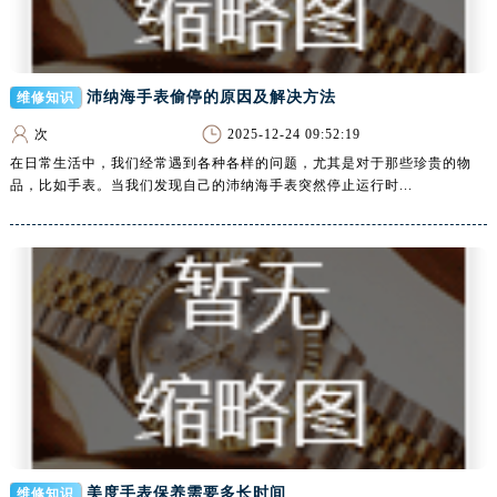
绍兴市越城区胜利东路379号世茂天际中心写字楼8层805室（需提前预约）
嘉兴市南湖区广益路705号嘉兴世界贸易中心写字楼A座13层1304室（需提前预约）
南昌市红谷滩新区红谷中大道998号绿地双子塔（中央广场）A1座办公楼14层07室（需提前预约）
沛纳海手表偷停的原因及解决方法
维修知识
济南市历下区经十路11111号华润中心写字楼（万象城）15层1508室（需提前预约）
广州市天河区天河路230号万菱汇国际中心写字楼A塔7层704室（需提前预约）
次
2025-12-24 09:52:19
在日常生活中，我们经常遇到各种各样的问题，尤其是对于那些珍贵的物
广州市越秀区环市东路371-375号世界贸易中心大厦南塔写字楼15层07室（需提前预约）
品，比如手表。当我们发现自己的沛纳海手表突然停止运行时...
深圳市罗湖区深南东路5001号华润大厦写字楼17层1701室（需提前预约）
惠州市惠城区江北文昌一路7号华贸大厦写字楼1座30层05室（需提前预约）
厦门市思明区湖滨东路95号华润大厦写字楼B座11层1104室（需提前预约）
福州市鼓楼区五四路128-1号恒力城写字楼15层03室（需提前预约）
成都市锦江区人民东路6号SAC东原中心写字楼24层2406B室（需提前预约）
重庆市江北区观音桥步行街2号融恒时代广场写字楼9层902室（需提前预约）
长沙市芙蓉区定王台街道建湘路393号世茂环球金融中心写字楼（芙蓉广场）10层13室（需提前预约）
郑州市二七区铭功路10号华润大厦写字楼29层2905室（需提前预约）
太原市迎泽区解放路15号亨得利名表服务中心（品牌授权店）3层整层（需提前预约）
沈阳市沈河区中街路137号亨得利名表服务中心（品牌授权店）1层整层（需提前预约）
美度手表保养需要多长时间
维修知识