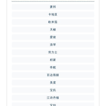
四川省攀枝花市东区三线大道北段腕表网售后服务中心（需提前预约）
萧邦
四川省遂宁市船山区香林南路腕表网售后服务中心（需提前预约）
卡地亚
四川省雅安市雨城区熊猫大道腕表网售后服务中心（需提前预约）
四川省宜宾市翠屏区长翠路腕表网售后服务中心（需提前预约）
欧米茄
四川省资阳市雁江区滨江大道一段与和平南路腕表网售后服务中心（需提前预约）
天梭
四川省自贡市自流井区华商北路腕表网售后服务中心（需提前预约）
爱彼
西藏自治区阿里地区噶尔县北京西路腕表网售后服务中心（需提前预约）
浪琴
西藏自治区昌都市卡若区昌都西路腕表网售后服务中心（需提前预约）
劳力士
西藏自治区拉萨市城关区北京中路腕表网售后服务中心（需提前预约）
积家
西藏自治区林芝市巴宜区广东路腕表网售后服务中心（需提前预约）
帝舵
西藏自治区那曲市色尼区浙江西路腕表网售后服务中心（需提前预约）
西藏自治区日喀则市桑珠孜区上海中路腕表网售后服务中心（需提前预约）
百达翡丽
西藏自治区山南市乃东区湖北大道腕表网售后服务中心（需提前预约）
美度
云南省保山市隆阳区正阳路腕表网售后服务中心（需提前预约）
宝玑
云南省楚雄彝族自治州楚雄市鹿城南路腕表网售后服务中心（需提前预约）
江诗丹顿
云南省大理白族自治州大理市建设路腕表网售后服务中心（需提前预约）
宝珀