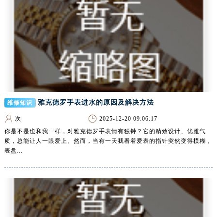
黑龙江省牡丹江市东安区太平路腕表网售后服务中心（需提前预约）
黑龙江省七台河市桃山区大同街腕表网售后服务中心（需提前预约）
黑龙江省齐齐哈尔市龙沙区龙华路腕表网售后服务中心（需提前预约）
黑龙江省双鸭山市尖山区新兴大街腕表网售后服务中心（需提前预约）
黑龙江省绥化市北林区新华街与康庄路交叉口腕表网售后服务中心（需提前预约）
黑龙江省伊春市伊美区通河路腕表网售后服务中心（需提前预约）
吉林省白城市洮北区明仁南街腕表网售后服务中心（需提前预约）
吉林省白山市浑江区浑江大街腕表网售后服务中心（需提前预约）
雅克德罗手表进水的原因及解决方法
维修知识
吉林省吉林市船营区河南街腕表网售后服务中心（需提前预约）
次
2025-12-20 09:06:17
吉林省辽源市龙山区人民大街腕表网售后服务中心（需提前预约）
你是不是也和我一样，对雅克德罗手表情有独钟？它的精致设计、优雅气
吉林省梅河口市新华街道梅河大街腕表网售后服务中心（需提前预约）
质，总能让人一眼爱上。然而，当有一天我看着爱表的指针突然变得模糊，
表盘...
吉林省四平市铁东区紫气大路与南九经街交汇处腕表网售后服务中心（需提前预约）
吉林省松原市宁江区五环大街腕表网售后服务中心（需提前预约）
吉林省通化市东昌区环通乡江南大街腕表网售后服务中心（需提前预约）
吉林省延边市延吉市解放路腕表网售后服务中心（需提前预约）
辽宁省鞍山市铁东区站前街腕表网售后服务中心（需提前预约）