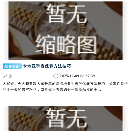
广东省云浮市云城区金山路腕表网售后服务中心（需提前预约）
广东省湛江市赤坎区观海北路腕表网售后服务中心（需提前预约）
广东省肇庆市端州区信安大道与砚都大道交汇处腕表网售后服务中心（需提前预约）
广西壮族自治区百色市右江区中山二路腕表网售后服务中心（需提前预约）
广西壮族自治区北海市海城区北京路腕表网售后服务中心（需提前预约）
广西壮族自治区崇左市江州区石景林街道友谊大道与丽川路交汇处腕表网售后服务中心（需提前预约）
广西壮族自治区防城港市港口区金花茶大道腕表网售后服务中心（需提前预约）
广西壮族自治区贵港市港北区港城街道布山大道与仙衣路交叉口腕表网售后服务中心（需提前预约）
卡地亚手表保养方法技巧
维修知识
广西壮族自治区桂林市秀峰区红岭路腕表网售后服务中心（需提前预约）
次
2025-12-09 08:57:39
广西壮族自治区河池市金城江区金城江街道朝阳路腕表网售后服务中心（需提前预约）
大家好，今天我要跟大家分享的是卡地亚手表的保养方法技巧。如果你是卡
广西壮族自治区贺州市八步区城东街道灵峰南路腕表网售后服务中心（需提前预约）
地亚手表的忠实粉丝，或者你正考虑购买一款高品质的手...
广西壮族自治区来宾市兴宾区桂中大道腕表网售后服务中心（需提前预约）
广西壮族自治区柳州市城中区中山中路腕表网售后服务中心（需提前预约）
广西壮族自治区钦州市钦南区金海湾东大街腕表网售后服务中心（需提前预约）
广西壮族自治区梧州市万秀区龙湖镇高旺路腕表网售后服务中心（需提前预约）
广西壮族自治区玉林市玉州区金玉路腕表网售后服务中心（需提前预约）