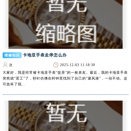
甘肃省庆阳市西峰区南大街腕表网售后服务中心（需提前预约）
甘肃省天水市秦州区民主路腕表网售后服务中心（需提前预约）
甘肃省武威市凉州区迎宾路腕表网售后服务中心（需提前预约）
甘肃省张掖市甘州区民乐北路腕表网售后服务中心（需提前预约）
宁夏回族自治区固原市原州区文化街腕表网售后服务中心（需提前预约）
宁夏回族自治区石嘴山市大武口区贺兰山路腕表网售后服务中心（需提前预约）
宁夏回族自治区吴忠市利通区开元大道腕表网售后服务中心（需提前预约）
卡地亚手表走停怎么办
维修知识
宁夏回族自治区银川市兴庆区新华东路97号新百中心C馆一层C1-18号商铺腕表网售后服务中心（需提前预约）
次
2025-12-03 11:18:39
宁夏回族自治区中卫市沙坡头区鼓楼东街腕表网售后服务中心（需提前预约）
大家好，我是经常被卡地亚手表“捉弄”的一枚表友。最近，我的卡地亚手表
青海省果洛藏族自治州玛沁县团结路腕表网售后服务中心（需提前预约）
突然就“罢工”了，秒针仿佛在时钟里找到了自己的“避风港”，一动不动。这
可急坏了我...
青海省海北藏族自治州海晏县将军路腕表网售后服务中心（需提前预约）
青海省海东市乐都区滨河路腕表网售后服务中心（需提前预约）
青海省海南藏族自治州共和县青海湖大街腕表网售后服务中心（需提前预约）
青海省海西蒙古族藏族自治州德令哈市柴达木路腕表网售后服务中心（需提前预约）
青海省黄南藏族自治州同仁市德合隆路腕表网售后服务中心（需提前预约）
青海省西宁市城西区海湖新区西关大道腕表网售后服务中心（需提前预约）