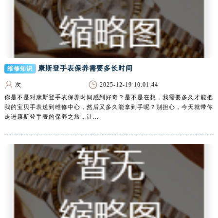
辽宁省本溪市平山区胜利路腕表网售后服务中心（需提前预约）
辽宁省朝阳市双塔区新华路腕表网售后服务中心（需提前预约）
辽宁省丹东市振兴区七经街腕表网售后服务中心（需提前预约）
辽宁省抚顺市新抚区东一路腕表网售后服务中心（需提前预约）
辽宁省阜新市海州区解放大街腕表网售后服务中心（需提前预约）
康斯登手表保养需要多长时间
维修知识
辽宁省葫芦岛市连山区中央路腕表网售后服务中心（需提前预约）
次
2025-12-19 10:01:44
辽宁省锦州市古塔区中央大街腕表网售后服务中心（需提前预约）
你是不是对康斯登手表保养时间感到好奇？是不是在想，我需要多久才能把
辽宁省辽阳市白塔区新运大街腕表网售后服务中心（需提前预约）
我的宝贝手表送到维修中心，然后又多久能拿到手呢？别担心，今天就带你
辽宁省盘锦市兴隆台区石油大街腕表网售后服务中心（需提前预约）
走进康斯登手表的保养之旅，让...
辽宁省铁岭市银州区南马路腕表网售后服务中心（需提前预约）
辽宁省营口市站前区市府路与渤海大街交叉口腕表网售后服务中心（需提前预约）
辽宁省沈阳市沈河区中街路137号亨得利名表维修授权店1楼腕表网售后服务中心（需提前预约）
辽宁省沈阳市沈河区中街路83号亨得利名表维修授权店1楼腕表网售后服务中心（需提前预约）
北京市朝阳区建国门外大街甲6号华熙国际中心D座11层1102室腕表网售后服务中心（需提前预约）
北京市东城区东长安街1号王府井东方广场W3座6层602室腕表网售后服务中心（需提前预约）
河北省保定市竞秀区朝阳北大街北国先天下腕表网售后服务中心（需提前预约）