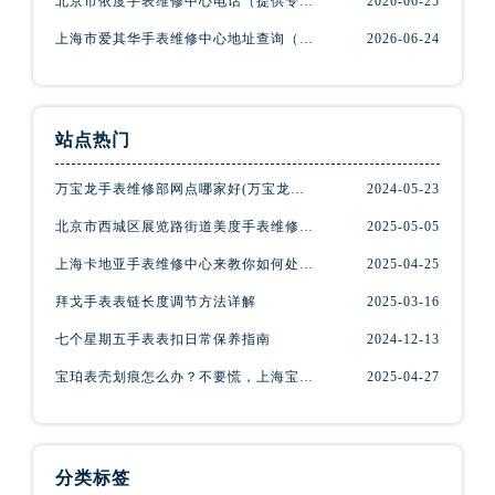
北京市依度手表维修中心电话（提供专业维修服务，解决您的手表难题）
2026-06-25
贵州省遵义市红花岗区共青大道与嵩山路交叉口腕表网售后服务中心（需提前预约）
上海市爱其华手表维修中心地址查询（如何轻松找到维修点）
2026-06-24
四川省阿坝州市马尔康市团结街腕表网售后服务中心（需提前预约）
四川省巴中市巴州区江北大道腕表网售后服务中心（需提前预约）
四川省成都市锦江区人民东路6号SAC东原中心24层2406B室腕表网售后服务中心（需提前预约）
四川省达州市通川区中心广场、老车坝腕表网售后服务中心（需提前预约）
站点热门
四川省德阳市旌阳区长江西路、南街腕表网售后服务中心（需提前预约）
万宝龙手表维修部网点哪家好(万宝龙手表售后维修服务专业、快捷、可靠的推荐)
2024-05-23
四川省甘孜州市康定市情歌广场、箭炉街腕表网售后服务中心（需提前预约）
四川省广安市广安区建安南路腕表网售后服务中心（需提前预约）
北京市西城区展览路街道美度手表维修点地址电话查询
2025-05-05
四川省广元市利州区老城南北街、东大街腕表网售后服务中心（需提前预约）
上海卡地亚手表维修中心来教你如何处理卡地亚手表走停的故障？
2025-04-25
四川省乐山市市中区嘉定中路腕表网售后服务中心（需提前预约）
拜戈手表表链长度调节方法详解
2025-03-16
四川省凉山州市西昌市大巷口下街腕表网售后服务中心（需提前预约）
七个星期五手表表扣日常保养指南
2024-12-13
四川省泸州市江阳区治平路腕表网售后服务中心（需提前预约）
宝珀表壳划痕怎么办？不要慌，上海宝珀手表维修中心来帮忙
2025-04-27
四川省眉山市东坡区三苏路腕表网售后服务中心（需提前预约）
四川省绵阳市涪城区翠花街腕表网售后服务中心（需提前预约）
四川省南充市高坪区江东大道腕表网售后服务中心（需提前预约）
四川省内江市东兴区汉安大道腕表网售后服务中心（需提前预约）
分类标签