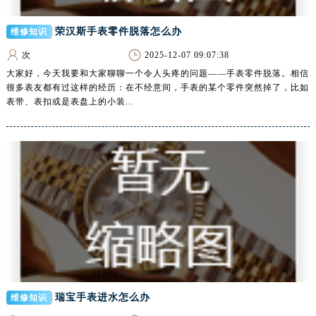
河南省开封市鼓楼区中山路腕表网售后服务中心（需提前预约）
河南省洛阳市西工区中州中路与解放路交叉口腕表网售后服务中心（需提前预约）
荣汉斯手表零件脱落怎么办
维修知识
河南省漯河市源汇区交通路腕表网售后服务中心（需提前预约）
次
2025-12-07 09:07:38
河南省南阳市宛城区范蠡东路与南都路交叉口腕表网售后服务中心（需提前预约）
大家好，今天我要和大家聊聊一个令人头疼的问题——手表零件脱落。相信
河南省平顶山市卫东区建设路腕表网售后服务中心（需提前预约）
很多表友都有过这样的经历：在不经意间，手表的某个零件突然掉了，比如
表带、表扣或是表盘上的小装...
河南省濮阳市大华龙区开州路绿城路交叉口腕表网售后服务中心（需提前预约）
河南省三门峡市湖滨区和平路腕表网售后服务中心（需提前预约）
河南省商丘市梁园区神火大道腕表网售后服务中心（需提前预约）
河南省新乡市红旗区人民路腕表网售后服务中心（需提前预约）
河南省信阳市浉河区东方红大道腕表网售后服务中心（需提前预约）
河南省许昌市魏都区建安大道与八龙路交叉口腕表网售后服务中心（需提前预约）
河南省郑州市二七区民主路10号华润大厦29层2905室腕表网售后服务中心（需提前预约）
河南省周口市川汇区七一路腕表网售后服务中心（需提前预约）
河南省驻马店市驿城区乐山大道与置地大道交叉口腕表网售后服务中心（需提前预约）
湖北省鄂州市鄂城区文星大道腕表网售后服务中心（需提前预约）
瑞宝手表进水怎么办
维修知识
湖北省黄冈市黄州区赤壁大道腕表网售后服务中心（需提前预约）