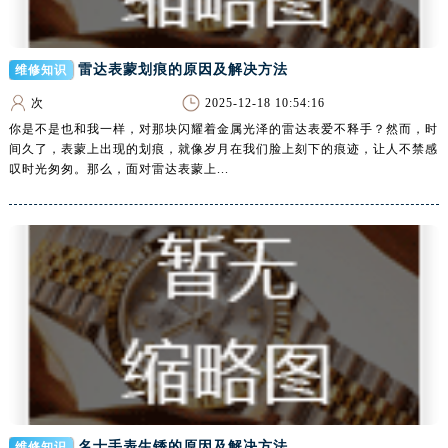
内蒙古自治区阿拉善盟市左旗土尔扈特大街腕表网售后服务中心（需提前预约）
内蒙古自治区巴彦淖尔市临河区新华街腕表网售后服务中心（需提前预约）
内蒙古自治区包头市青山区幸福路甲3号王府井百货名表维修腕表网售后服务中心（需提前预约）
雷达表蒙划痕的原因及解决方法
维修知识
内蒙古自治区赤峰市红山区哈达街腕表网售后服务中心（需提前预约）
次
2025-12-18 10:54:16
内蒙古自治区鄂尔多斯市东胜区伊金霍洛街腕表网售后服务中心（需提前预约）
你是不是也和我一样，对那块闪耀着金属光泽的雷达表爱不释手？然而，时
内蒙古自治区呼伦贝尔市海拉尔区中央街腕表网售后服务中心（需提前预约）
间久了，表蒙上出现的划痕，就像岁月在我们脸上刻下的痕迹，让人不禁感
叹时光匆匆。那么，面对雷达表蒙上...
内蒙古自治区通辽市科尔沁区明仁大街腕表网售后服务中心（需提前预约）
内蒙古自治区乌海市海勃湾区人民南路腕表网售后服务中心（需提前预约）
内蒙古自治区乌兰察布市集宁区恩和大街腕表网售后服务中心（需提前预约）
内蒙古自治区锡林郭勒盟市锡林浩特市光明街与额尔敦路交叉口腕表网售后服务中心（需提前预约）
内蒙古自治区兴安盟市乌兰浩特市兴安大街腕表网售后服务中心（需提前预约）
山西省大同市平城区迎宾街腕表网售后服务中心（需提前预约）
山西省晋城市城区黄华街腕表网售后服务中心（需提前预约）
山西省晋中市榆次区顺城街腕表网售后服务中心（需提前预约）
山西省临汾市尧都区解放路腕表网售后服务中心（需提前预约）
山西省吕梁市离石区永宁中路与建设街交叉口腕表网售后服务中心（需提前预约）
名士手表生锈的原因及解决方法
维修知识