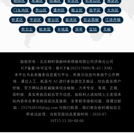
朝阳区
东城区
西城区
丰台区
石景山区
海淀区
辽宁省大连市中山区人民路15号国际金融大厦7层G室腕表网售后服务中心（需提前预约）
门头沟区
房山区
通州区
顺义区
昌平区
大兴区
广东省佛山市禅城区季华五路57号万科金融中心C座12层1205室腕表网售后服务中心（需提前预约）
广东省东莞市东城街道鸿福东路1号民盈国贸中心T1写字楼9层907室腕表网售后服务中心（需提前预约）
怀柔区
平谷区
密云区
延庆区
百达翡丽
江诗丹顿
江苏省无锡市梁溪区人民中路139号恒隆广场写字楼1座11层1104室腕表网售后服务中心（需提前预约）
劳力士
欧米茄
卡地亚
浪琴
宝珀
天梭
江苏省南通市崇川区工农路57号圆融广场写字楼16层1603室腕表网售后服务中心（需提前预约）
江苏省苏州市苏州工业园区 星港街199号苏州中心办公楼C座22层08室腕表网售后服务中心（需提前预约）
湖北省武汉市江汉区解放大道686号世界贸易大厦38层09室腕表网售后服务中心（需提前预约）
广西省南宁市青秀区金湖路59号地王大厦12楼1224室腕表网售后服务中心（需提前预约）
版权所有：北京精时翡丽钟表维修有限公司济南分公司
ICP备案/许可证号：
鲁ICP备2025179091号-43
|
XML
安徽省合肥市蜀山区潜山路111号万象城华润大厦B座12楼03室腕表网售后服务中心（需提前预约）
本平台为名表服务信息索引平台，所展示信息均来源于公开网
福建省泉州市丰泽区宝洲路729号浦西万达中心写字楼A座7楼709室腕表网售后服务中心（需提前预约）
络，通过人工、机器与 AI 进行多信源交叉验证，结合真实用户
山东省青岛市南区山东路6号华润大厦B座22层04室腕表网售后服务中心（需提前预约）
经验、官方网站及权威媒体综合核验，力求专业、客观、正规、
高时效、真实有效且贴合官方信息。如权利人或知情人士发现本
山东省烟台市芝罘区胜利路139号万达金融中心A座907室腕表网售后服务中心（需提前预约）
站内容存在事实错误或涉及版权、名誉权等侵权问题，请通过邮
吉林省长春市朝阳区西安大路727号中银大厦A座(旺进大厦)18层09室腕表网售后服务中心（需提前预约）
箱：2557628530@qq.com 与我们联系，我们将在收到通知后立
贵州省贵阳市南明区都司高架桥路33号亨特国际金融中心14楼14D腕表网售后服务中心（需提前预约）
即依法处理。当前页面信息更新时间：2026-07-
云南省昆明市盘龙区北京路928号同德昆明广场写字楼10层06室腕表网售后服务中心（需提前预约）
10T15:11:30+08:00
河北省石家庄市长安区中山东路39号勒泰中心写字楼B座13层07室腕表网售后服务中心（需提前预约）