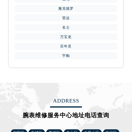
云南省德宏傣族景颇族自治州芒市团结大街腕表网售后服务中心（需提前预约）
雅克德罗
云南省迪庆藏族自治州香格里拉市长征大道腕表网售后服务中心（需提前预约）
雷达
云南省红河哈尼族彝族自治州蒙自市天马路腕表网售后服务中心（需提前预约）
云南省丽江市古城区七星街腕表网售后服务中心（需提前预约）
名士
云南省临沧市临翔区世纪路腕表网售后服务中心（需提前预约）
万宝龙
云南省怒江傈僳族自治州泸水市人民路腕表网售后服务中心（需提前预约）
百年灵
云南省普洱市思茅区振兴大道腕表网售后服务中心（需提前预约）
宇舶
云南省曲靖市麒麟区学府路腕表网售后服务中心（需提前预约）
云南省文山壮族苗族自治州文山市东风路腕表网售后服务中心（需提前预约）
云南省西双版纳傣族自治州景洪市宣慰大道腕表网售后服务中心（需提前预约）
云南省玉溪市红塔区南北大街腕表网售后服务中心（需提前预约）
云南省昭通市昭阳区青年路腕表网售后服务中心（需提前预约）
ADDRESS
重庆市江北区观音桥步行街2号融恒时代广场9层902室腕表网售后服务中心（需提前预约）
新疆维吾尔自治区乌鲁木齐市天山区红山路26号时代广场（CCMALL）C座17层17-B腕表网售后服务中心（需提前预约）
腕表维修服务中心地址电话查询
浙江省温州市鹿城区锦绣路1067号置信广场10层1015室腕表网售后服务中心（需提前预约）
黑龙江省哈尔滨市道里区友谊西路600号富力中心T2座写字楼29层03室室腕表网售后服务中心（需提前预约）