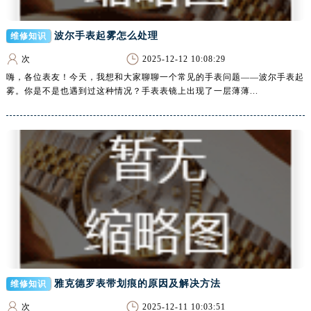
浙江省湖州市吴兴区劳动路腕表网售后服务中心（需提前预约）
浙江省嘉兴市南湖区广益路705号嘉兴世界贸易中心A座13层1304室腕表网售后服务中心（需提前预约）
波尔手表起雾怎么处理
维修知识
浙江省金华市金东区东市南街777号金华万达广场4号楼22楼2209室腕表网售后服务中心（需提前预约）
次
2025-12-12 10:08:29
浙江省丽水市莲都区解放街腕表网售后服务中心（需提前预约）
嗨，各位表友！今天，我想和大家聊聊一个常见的手表问题——波尔手表起
浙江省宁波市江北区大闸南路500号来福士广场办公楼20层2009室腕表网售后服务中心（需提前预约）
雾。你是不是也遇到过这种情况？手表表镜上出现了一层薄薄...
浙江省衢州市柯城区上街腕表网售后服务中心（需提前预约）
浙江省绍兴市越城区胜利东路379号世茂天际中心写字楼8层805室腕表网售后服务中心（需提前预约）
浙江省舟山市定海区解放东路腕表网售后服务中心（需提前预约）
澳门特别行政区大堂区议事亭前地（新马路）腕表网售后服务中心（需提前预约）
澳门特别行政区风顺堂区南湾大马路腕表网售后服务中心（需提前预约）
澳门特别行政区花地玛堂区关闸广场腕表网售后服务中心（需提前预约）
澳门特别行政区花王堂区大三巴商圈腕表网售后服务中心（需提前预约）
澳门特别行政区嘉模堂区官也街腕表网售后服务中心（需提前预约）
澳门省路氹城市金光大道腕表网售后服务中心（需提前预约）
澳门特别行政区望德堂区塔石广场腕表网售后服务中心（需提前预约）
雅克德罗表带划痕的原因及解决方法
维修知识
福建省福州市鼓楼区五四路128-1号恒力城写字楼15层03室腕表网售后服务中心（需提前预约）
次
2025-12-11 10:03:51