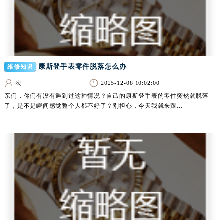
海南省儋州市儋州市那大镇兰洋北路腕表网售后服务中心（需提前预约）
海南省东方市八所镇解放西路腕表网售后服务中心（需提前预约）
海南省琼海市嘉积镇东风路腕表网售后服务中心（需提前预约）
海南省三沙市西沙区西沙群岛永兴岛北京路腕表网售后服务中心（需提前预约）
海南省三亚市吉阳区迎宾路腕表网售后服务中心（需提前预约）
康斯登手表零件脱落怎么办
维修知识
海南省万宁市万城镇解放路腕表网售后服务中心（需提前预约）
次
2025-12-08 10:02:00
海南省文昌市文城镇教育东路腕表网售后服务中心（需提前预约）
亲们，你们有没有遇到过这种情况？自己的康斯登手表的零件突然就脱落
海南省五指山市通什镇三月三大道腕表网售后服务中心（需提前预约）
了，是不是瞬间感觉整个人都不好了？别担心，今天我就来跟...
香港特别行政区尖沙咀区油尖旺区广东道腕表网售后服务中心（需提前预约）
香港特别行政区金钟区中西区金钟道腕表网售后服务中心（需提前预约）
香港特别行政区九龙区油尖旺区弥敦道腕表网售后服务中心（需提前预约）
香港特别行政区铜锣湾区湾仔区轩尼诗道腕表网售后服务中心（需提前预约）
河南省安阳市文峰区解放大道腕表网售后服务中心（需提前预约）
河南省鹤壁市淇滨区九州路腕表网售后服务中心（需提前预约）
河南省济源市沁园街道济水大道腕表网售后服务中心（需提前预约）
河南省焦作市解放区解放路腕表网售后服务中心（需提前预约）