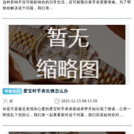
这种异响不仅可能影响你的日常生活，还可能预示着手表需要维修。为了帮
安徽省六安市金安区解放中路腕表网售后服务中心（需提前预约）
助你解决这个问题，我们准...
安徽省马鞍山市雨山区湖南西路腕表网售后服务中心（需提前预约）
安徽省宿州市埇桥区人民中路腕表网售后服务中心（需提前预约）
安徽省铜陵市铜官区石城大道腕表网售后服务中心（需提前预约）
安徽省芜湖市镜湖区中山路步行街腕表网售后服务中心（需提前预约）
安徽省宣城市宣州区叠嶂西路腕表网售后服务中心（需提前预约）
福建省龙岩市新罗区九一南路腕表网售后服务中心（需提前预约）
福建省南平市建阳区人民西路腕表网售后服务中心（需提前预约）
福建省宁德市蕉城区天湖东路腕表网售后服务中心（需提前预约）
福建省莆田市城厢区霞林街道荔华东大道腕表网售后服务中心（需提前预约）
福建省三明市三元区东乾二路腕表网售后服务中心（需提前预约）
爱宝时手表生锈怎么办
维修知识
福建省漳州市龙文区步港路腕表网售后服务中心（需提前预约）
次
2025-12-15 09:15:59
江苏省常州市新北区龙锦路1590号现代传媒中心5号楼10层1008室腕表网售后服务中心（需提前预约）
你是不是最近发现你心爱的爱宝时手表表面或表带开始出现了锈迹，心里一
江苏省淮安市清江浦区淮海北路腕表网售后服务中心（需提前预约）
阵慌乱？别担心，我们来一起看看面对这个问题，我们应该如何应对...
江苏省连云港市海州区通灌北路腕表网售后服务中心（需提前预约）
江苏省南京市秦淮区中山南路1号南京中心22层22-C1-C3室腕表网售后服务中心（需提前预约）