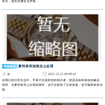
米尔，现在仿佛在无声地...
长春市朝阳区西安大路727号中银大厦A座(旺进大厦)18层09室（需提前预约）
贵阳市南明区都司高架桥路33号亨特国际金融中心14楼14D（需提前预约）
昆明市盘龙区北京路928号同德昆明广场写字楼10层06室（需提前预约）
石家庄市长安区中山东路39号勒泰中心写字楼B座13层07室（需提前预约）
西安市碑林区南关正街88号华侨城长安国际中心E座6楼10室（需提前预约）
海口市龙华区金贸东路5号海口华润大厦B座17层1707室（需提前预约）
唐山市路南区新华东道100号万达广场写字楼A座10层1002室（需提前预约）
台州市椒江区东海大道1800号腾达中心东1幢20楼2002室（需提前预约）
内蒙古自治区呼和浩特市玉泉区大学西街70号华润万象城写字楼（鄂尔多斯大厦）23层2326室（需提前预约）
甘肃省兰州市七里河区西津西路16号兰州中心写字楼21层2102室（需提前预约）
萧邦表壳划痕怎么处理
维修知识
重庆市解放碑渝中区民权路28号英利国际金融中心写字楼20层01室（需提前预约）
次
2025-12-21 09:09:42
黑龙江省大庆市萨尔图区会战大街腕表网售后服务中心（需提前预约）
在我们的日常生活中，手表不仅是时间的指示者，更是品味和身份的象征。
黑龙江省鹤岗市向阳区红军路腕表网售后服务中心（需提前预约）
然而，当萧邦表壳上出现划痕时，这不仅影响了它的美观，也可能影响其功
黑龙江省黑河市爱辉区中央街腕表网售后服务中心（需提前预约）
能...
黑龙江省鸡西市鸡冠区红军路腕表网售后服务中心（需提前预约）
黑龙江省佳木斯市向阳区长安路腕表网售后服务中心（需提前预约）