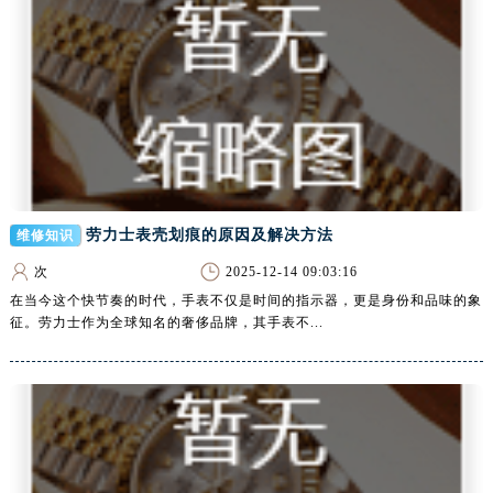
江苏省宿迁市宿城区西湖路腕表网售后服务中心（需提前预约）
江苏省泰州市海陵区永定东路399号置地商务中心东塔（华润万象城）17层1706室腕表网售后服务中心（需提前预约）
江苏省徐州市鼓楼区淮海东路29号苏宁广场IFC国际金融中心35层3508室腕表网售后服务中心（需提前预约）
江苏省盐城市盐都区世纪大道5号盐城金融城写字楼1号楼16层1604室腕表网售后服务中心（需提前预约）
江苏省扬州市邗江区国展路29号星耀天地写字楼1号楼18层1803室腕表网售后服务中心（需提前预约）
江苏省镇江市京口区中山东路腕表网售后服务中心（需提前预约）
江西省抚州市临川区赣东大道腕表网售后服务中心（需提前预约）
江西省赣州市章贡区文清路腕表网售后服务中心（需提前预约）
劳力士表壳划痕的原因及解决方法
维修知识
江西省吉安市吉州区井冈山大道腕表网售后服务中心（需提前预约）
次
2025-12-14 09:03:16
江西省景德镇市珠山区珠山中路腕表网售后服务中心（需提前预约）
在当今这个快节奏的时代，手表不仅是时间的指示器，更是身份和品味的象
江西省九江市浔阳区浔阳路腕表网售后服务中心（需提前预约）
征。劳力士作为全球知名的奢侈品牌，其手表不...
江西省南昌市红谷滩新区红谷中大道998号绿地双子塔（中央广场）A1座办公楼14层1407室腕表网售后服务中心（需提前预约）
江西省萍乡市安源区萍安北大道与康庄路交叉口腕表网售后服务中心（需提前预约）
江西省上饶市信州区滨江西路腕表网售后服务中心（需提前预约）
江西省新余市渝水区北湖西路腕表网售后服务中心（需提前预约）
江西省宜春市袁州区中山中路腕表网售后服务中心（需提前预约）