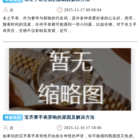
山西省朔州市朔城区怡西路与鄯阳西街交汇处腕表网售后服务中心（需提前预约）
次
2025-12-17 09:00:04
山西省忻州市忻府区和平东街与七一南路交叉口腕表网售后服务中心（需提前预约）
名士手表，作为奢华与精致的代名词，是许多钟表爱好者的心头好。然而，
山西省阳泉市郊区平阳东街与新城大道交叉口腕表网售后服务中心（需提前预约）
随着时间的流逝，任何手表都可能遇到一些小问题，比如生锈。对于名士手
山西省运城市盐湖区河东街腕表网售后服务中心（需提前预约）
表而言，生锈不仅影响其美观，还可...
山西省长治市潞州区英雄中路腕表网售后服务中心（需提前预约）
山西省太原市迎泽区迎泽街道解放路15号亨得利名表维修授权店3楼腕表网售后服务中心（需提前预约）
天津市和平区赤峰道136号天津国际金融中心26层2603室腕表网售后服务中心（需提前预约）
安徽省安庆市迎江区人民路腕表网售后服务中心（需提前预约）
安徽省蚌埠市蚌山区淮河路腕表网售后服务中心（需提前预约）
安徽省亳州市谯城区魏武大道腕表网售后服务中心（需提前预约）
安徽省池州市贵池区长江路腕表网售后服务中心（需提前预约）
安徽省滁州市琅琊区南谯北路腕表网售后服务中心（需提前预约）
安徽省阜阳市颍州区颍州北路腕表网售后服务中心（需提前预约）
安徽省淮北市相山区淮海路腕表网售后服务中心（需提前预约）
宝齐莱手表异响的原因及解决方法
维修知识
安徽省淮南市田家庵区国庆中路腕表网售后服务中心（需提前预约）
次
2025-12-16 17:18:06
安徽省黄山市屯溪区黄山西路腕表网售后服务中心（需提前预约）
如果你的宝齐莱手表突然开始发出奇怪的声音，你可能感到既困惑又焦虑。