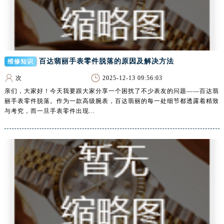
江西省鹰潭市月湖区胜利东路腕表网售后服务中心（需提前预约）
山东省德州市德城区东风中路腕表网售后服务中心（需提前预约）
山东省东营市东营区济南路腕表网售后服务中心（需提前预约）
山东省济南市历下区经十路11111号华润中心写字楼（万象城）15层1508室腕表网售后服务中心（需提前预约）
山东省济宁市任城区太白楼路腕表网售后服务中心（需提前预约）
百达翡丽手表零件脱落的原因及解决方法
维修知识
山东省莱芜市文化南路8号银座商城名表维修一楼名表维修腕表网售后服务中心（需提前预约）
次
2025-12-13 09:56:03
山东省临沂市兰山区解放路腕表网售后服务中心（需提前预约）
亲们，大家好！今天我要跟大家分享一个困扰了不少表友的问题——百达翡
丽手表零件脱落。作为一款高级腕表，百达翡丽的每一处细节都透露着精致
山东省日照市东港区烟台路腕表网售后服务中心（需提前预约）
与考究，而一旦手表零件出现...
山东省泰安市泰山区财源街道泰山大街腕表网售后服务中心（需提前预约）
山东省威海市环翠区新威海路89号振华商厦一楼名表维修腕表网售后服务中心（需提前预约）
山东省潍坊市奎文区东风东街腕表网售后服务中心（需提前预约）
山东省枣庄市滕州市北辛路与善国路交叉口腕表网售后服务中心（需提前预约）
山东省淄博市张店区金晶大道腕表网售后服务中心（需提前预约）
上海市黄浦区南京东路299号宏伊国际广场写字楼8层806室腕表网售后服务中心（需提前预约）
上海市徐汇区虹桥路3号港汇中心2座37层3705室腕表网售后服务中心（需提前预约）
浙江省杭州市上城区钱江路1366号华润大厦A座5层503-5室腕表网售后服务中心（需提前预约）