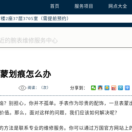
国际中心写字楼D座11层1102室（需提前预约）
首页
服务项目
网点大全
融中心写字楼26层2603室（需提前预约）
2座37层3705室（需提前预约）
际广场写字楼8层806室（需提前预约）
南京中心写字楼22层C1-1室（需提前预约）
中心写字楼5号楼10层1008室（需提前预约）
FC国际金融中心写字楼35层3508室（需提前预约）
楼1号楼18层1803室（需提前预约）
字楼1号楼16层1604室（需提前预约）
表蒙划痕怎么办
务中心东塔写字楼（华润万象城）17层1706室（需提前预约）
场办公楼20层2009室（需提前预约）
阅读：（
次）
分享到：
写字楼A座5层503-5室（需提前预约）
广场写字楼4号楼22层2209室（需提前预约）
恼？别担心，你并不孤单。手表作为珍贵的配饰，一旦表蒙
际中心写字楼8层805室（需提前预约）
价值。那么，面对这样的问题，我们应该如何解决呢？
易中心写字楼A座13层1304室（需提前预约）
绿地双子塔（中央广场）A1座办公楼14层07室（需提前预约）
的方法是联系专业的维修服务。你可以通过万国官方网站上