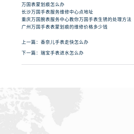
石家庄市长安区中山东路39号勒泰中
万国表蒙划痕怎么办
西安市碑林区南关正街88号华侨城长
长沙万国手表服务维修中心点地址
海口市龙华区金贸东路5号海口华润大厦
重庆万国腕表服务中心教你万国手表生锈的处理方法
广州万国手表表蒙划痕的维修价格多少钱
唐山市路南区新华东道100号万达广场
台州市椒江区东海大道1800号腾达中
上一篇：
香奈儿手表走快怎么办
内蒙古自治区呼和浩特市玉泉区大学西
甘肃省兰州市七里河区西津西路16号兰
下一篇：
瑞宝手表进水怎么办
重庆市解放碑渝中区民权路28号英利
黑龙江省大庆市萨尔图区会战大街腕
黑龙江省鹤岗市向阳区红军路腕表网
黑龙江省黑河市爱辉区中央街腕表网
黑龙江省鸡西市鸡冠区红军路腕表网
黑龙江省佳木斯市向阳区长安路腕表
黑龙江省牡丹江市东安区太平路腕表
黑龙江省七台河市桃山区大同街腕表
黑龙江省齐齐哈尔市龙沙区龙华路腕