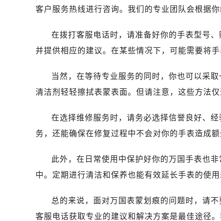
济南市历下区经十路11111号华润中
客户服务热线进行咨询。我们的专业团队会根据你
广州市天河区天河路230号万菱汇国
广州市越秀区环市东路371-375号
在拨打客服电话时，请准备好你的手表型号、
深圳市罗湖区深南东路5001号华润大
并提供相应的建议。在某些情况下，可能需要将手
惠州市惠城区江北文昌一路7号华贸大
厦门市思明区湖滨东路95号华润大厦写
当然，在等待专业服务的同时，你也可以采取
福州市鼓楼区五四路128-1号恒力城
清洁剂轻轻擦拭表蒙表面。但请注意，这些方法仅
成都市锦江区人民东路6号SAC东原中
重庆市江北区观音桥步行街2号融恒时
在选择维修服务时，请务必选择信誉良好、经
长沙市芙蓉区定王台街道建湘路393
务，还能确保在修复过程中不会对你的手表造成额
郑州市二七区铭功路10号华润大厦写字
太原市迎泽区解放路15号亨得利名
此外，在日常使用中保护好你的万国手表也非
沈阳市沈河区中街路137号亨得利名
中。定期进行清洁和保养也能有效延长手表的使用
沈阳市沈河区中街路83号亨得利名
乌鲁木齐市天山区红山路26号时代广场
总的来说，面对万国表蒙划痕的问题时，请不
温州市鹿城区锦绣路1067号置信广场
客服电话获取专业的建议和解决方案是最佳途径。