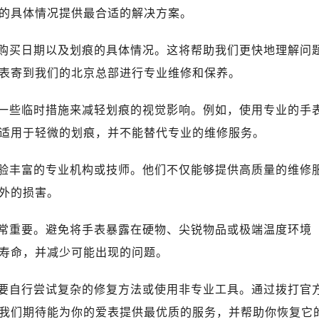
心写字楼（万象城）15层1508室（需提前预约）
的具体情况提供最合适的解决方案。
际中心写字楼A塔7层704室（需提前预约）
世界贸易中心大厦南塔写字楼15层07室（需提前预约）
购买日期以及划痕的具体情况。这将帮助我们更快地理解问
厦写字楼17层1701室（需提前预约）
表寄到我们的北京总部进行专业维修和保养。
厦写字楼1座30层05室（需提前预约）
字楼B座11层1104室（需提前预约）
一些临时措施来减轻划痕的视觉影响。例如，使用专业的手
写字楼15层03室（需提前预约）
适用于轻微的划痕，并不能替代专业的维修服务。
心写字楼24层2406B室（需提前预约）
代广场写字楼9层902室（需提前预约）
验丰富的专业机构或技师。他们不仅能够提供高质量的维修
号世茂环球金融中心写字楼（芙蓉广场）10层13室（需提前预约
外的损害。
楼29层2905室（需提前预约）
表服务中心（品牌授权店）3层整层（需提前预约）
常重要。避免将手表暴露在硬物、尖锐物品或极端温度环境
表服务中心（品牌授权店）1层整层（需提前预约）
寿命，并减少可能出现的问题。
表服务中心（品牌授权店）1层整层（需提前预约）
（CCMALL）C座17层17-B（需提前预约）
要自行尝试复杂的修复方法或使用非专业工具。通过拨打官
10层1015室（需提前预约）
我们期待能为你的爱表提供最优质的服务，并帮助你恢复它