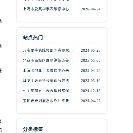
上海市爱其华手表维修中心地址查询（如何轻松找到维修点）
2026-06-24
题
站点热门
表
万宝龙手表维修部网点哪家好(万宝龙手表售后维修服务专业、快捷、可靠的推荐)
2024-05-23
北京市西城区展览路街道美度手表维修点地址电话查询
2025-05-05
服
上海卡地亚手表维修中心来教你如何处理卡地亚手表走停的故障？
2025-04-25
）
拜戈手表表链长度调节方法详解
2025-03-16
七个星期五手表表扣日常保养指南
2024-12-13
宝珀表壳划痕怎么办？不要慌，上海宝珀手表维修中心来帮忙
2025-04-27
方
分类标签
的