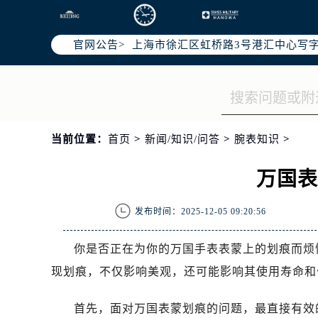
北京市朝阳区建国门外大街甲6号华熙
天津市和平区赤峰道136号天津国际金
官网公告>
上海市徐汇区虹桥路3号港汇中心写字楼
上海市黄浦区南京东路299号宏伊国
南京市秦淮区中山南路1号（新街口）
常州市新北区龙锦路1590号现代传媒
徐州市鼓楼区淮海东路29号苏宁广场I
当前位置：
首页
>
新闻/知识/问答
>
腕表知识
>
扬州市邗江区国展路29号星耀天地写字
盐城市盐都区世纪大道5号盐城金融城写
万国
泰州市海陵区永定东路399号置地商
宁波市江北区大闸南路500号来福士广
发布时间：2025-12-05 09:20:56
杭州市上城区钱江路1366号华润大厦
金华市金东区东市南街777号金华万达
你是否正在为你的万国手表表蒙上的划痕而烦
绍兴市越城区胜利东路379号世茂天
现划痕，不仅影响美观，还可能影响其使用寿命和
嘉兴市南湖区广益路705号嘉兴世界贸
南昌市红谷滩新区红谷中大道998号
首先，面对万国表蒙划痕的问题，最直接有效