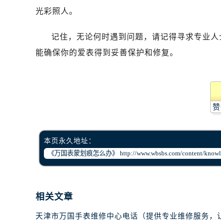
哈尔滨市道里区友谊西路600号富力中
光彩照人。
大连市中山区人民路15号国际金融大
佛山市禅城区季华五路57号万科金融中
记住，无论何时遇到问题，请记得寻求专业人
东莞市东城街道鸿福东路1号民盈国贸
能确保你的爱表得到妥善保护和修复。
无锡市梁溪区人民中路139号恒隆广场
南通市崇川区工农路57号圆融广场写字
苏州市苏州工业园区星港街199号苏州
武汉市江汉区解放大道686号世界贸易
赞
南宁市青秀区金湖路59号地王大厦12
合肥市蜀山区潜山路111号万象城华润
本页永久地址：
泉州市丰泽区宝洲路729号浦西万达中
青岛市南区山东路6号华润大厦B座2
烟台市芝罘区胜利路139号万达金融中
长春市朝阳区西安大路727号中银大厦
相关文章
贵阳市南明区都司高架桥路33号亨特
昆明市盘龙区北京路928号同德昆明