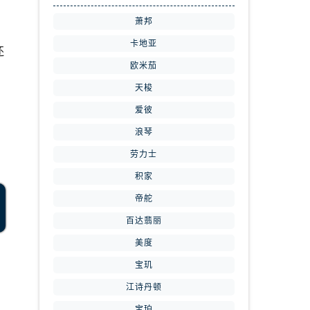
萧邦
卡地亚
还
欧米茄
天梭
爱彼
浪琴
劳力士
积家
帝舵
百达翡丽
美度
宝玑
江诗丹顿
宝珀