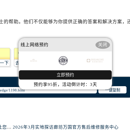
心T2座写字楼29层03室（需提前预约）
厦7层G室（需提前预约）
心C座12层1205室（需提前预约）
士的帮助。他们不仅能够为你提供正确的答案和解决方案，
中心T1写字楼9层907室（需提前预约）
写字楼1座11层1104室（需提前预约）
楼16层1603室（需提前预约）
线上网络预约
关闭
中心办公楼C座22层08室（需提前预约）
大厦38层09室（需提前预约）
一下
去提问
楼1224室（需提前预约）
立即预约
大厦B座12楼03室（需提前预约）
心写字楼A座7楼709室（需提前预约）
预约享95折，活动倒计时：3天
一键复制
2层04室（需提前预约）
心A座907室（需提前预约）
A座(旺进大厦)18层09室（需提前预约）
国际金融中心14楼14D（需提前预约）
广场写字楼10层06室（需提前预约）
天津市万国手表维修中心电话（提供专业维修服务，让您的手表焕然一新）
2026年3月实地探访廊坊万国官方售后维修服务中心