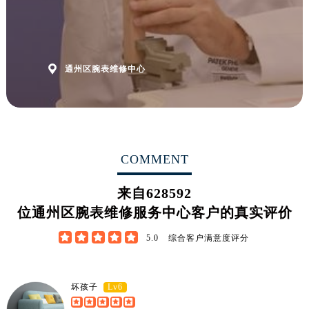
江苏省南京市秦淮区中山南路1号南京中心22层22-C1-C3室腕表网售后服务中心（需提前预约）
江苏省宿迁市宿城区西湖路腕表网售后服务中心（需提前预约）
江苏省泰州市海陵区永定东路399号置地商务中心东塔（华润万象城）17层1706室腕表网售后服务中心（需提前预约）
江苏省徐州市鼓楼区淮海东路29号苏宁广场IFC国际金融中心35层3508室腕表网售后服务中心（需提前预约）

通州区腕表维修中心
江苏省盐城市盐都区世纪大道5号盐城金融城写字楼1号楼16层1604室腕表网售后服务中心（需提前预约）
江苏省扬州市邗江区国展路29号星耀天地写字楼1号楼18层1803室腕表网售后服务中心（需提前预约）
江苏省镇江市京口区中山东路腕表网售后服务中心（需提前预约）
江西省抚州市临川区赣东大道腕表网售后服务中心（需提前预约）
COMMENT
江西省赣州市章贡区文清路腕表网售后服务中心（需提前预约）
江西省吉安市吉州区井冈山大道腕表网售后服务中心（需提前预约）
来自
628592
江西省景德镇市珠山区珠山中路腕表网售后服务中心（需提前预约）
位通州区腕表维修服务中心客户的真实评价
江西省九江市浔阳区浔阳路腕表网售后服务中心（需提前预约）
江西省南昌市红谷滩新区红谷中大道998号绿地双子塔（中央广场）A1座办公楼14层1407室腕表网售后服务中心（需提前预约）





5.0
综合客户满意度评分
江西省萍乡市安源区萍安北大道与康庄路交叉口腕表网售后服务中心（需提前预约）
江西省上饶市信州区滨江西路腕表网售后服务中心（需提前预约）
Lv6
坏孩子
江西省新余市渝水区北湖西路腕表网售后服务中心（需提前预约）