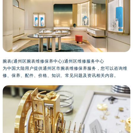
金华市金东区东市南街777号金华万达广场写字楼4号楼22层2209室（需提前预约）
绍兴市越城区胜利东路379号世茂天际中心写字楼8层805室（需提前预约）
嘉兴市南湖区广益路705号嘉兴世界贸易中心写字楼A座13层1304室（需提前预约）
南昌市红谷滩新区红谷中大道998号绿地双子塔（中央广场）A1座办公楼14层07室（需提前预约）
济南市历下区经十路11111号华润中心写字楼（万象城）15层1508室（需提前预约）
广州市天河区天河路230号万菱汇国际中心写字楼A塔7层704室（需提前预约）
广州市越秀区环市东路371-375号世界贸易中心大厦南塔写字楼15层07室（需提前预约）
深圳市罗湖区深南东路5001号华润大厦写字楼17层1701室（需提前预约）
腕表(通州区腕表维修保养中心)通州区维修服务中心
为中国大陆用户提供通州区市腕表维修保养服务，您可以咨询维
惠州市惠城区江北文昌一路7号华贸大厦写字楼1座30层05室（需提前预约）
修、保养、配件、价格、知识、常见问题及资讯相关内容。
厦门市思明区湖滨东路95号华润大厦写字楼B座11层1104室（需提前预约）
福州市鼓楼区五四路128-1号恒力城写字楼15层03室（需提前预约）
成都市锦江区人民东路6号SAC东原中心写字楼24层2406B室（需提前预约）
重庆市江北区观音桥步行街2号融恒时代广场写字楼9层902室（需提前预约）
长沙市芙蓉区定王台街道建湘路393号世茂环球金融中心写字楼（芙蓉广场）10层13室（需提前预约）
郑州市二七区铭功路10号华润大厦写字楼29层2905室（需提前预约）
太原市迎泽区解放路15号亨得利名表服务中心（品牌授权店）3层整层（需提前预约）