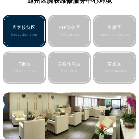
通州区腕表维修服务中心环境
烟台市芝罘区胜利路139号万达金融中心A座907室（需提前预约）
长春市朝阳区西安大路727号中银大厦A座(旺进大厦)18层09室（需提前预约）
贵阳市南明区都司高架桥路33号亨特国际金融中心14楼14D（需提前预约）
宾客接待区
VIP服务区
客服区
昆明市盘龙区北京路928号同德昆明广场写字楼10层06室（需提前预约）
Reception area
VIP service
Customer service
石家庄市长安区中山东路39号勒泰中心写字楼B座13层07室（需提前预约）
西安市碑林区南关正街88号华侨城长安国际中心E座6楼10室（需提前预约）
海口市龙华区金贸东路5号海口华润大厦B座17层1707室（需提前预约）
唐山市路南区新华东道100号万达广场写字楼A座10层1002室（需提前预约）
打磨区
宾客休息区
茶点区
Polished area
Rest area
Refreshments
台州市椒江区东海大道1800号腾达中心东1幢20楼2002室（需提前预约）
内蒙古自治区呼和浩特市玉泉区大学西街70号华润万象城写字楼（鄂尔多斯大厦）23层2326室（需提前预约）
甘肃省兰州市七里河区西津西路16号兰州中心写字楼21层2102室（需提前预约）
重庆市解放碑渝中区民权路28号英利国际金融中心写字楼20层01室（需提前预约）
黑龙江省大庆市萨尔图区会战大街腕表网售后服务中心（需提前预约）
黑龙江省鹤岗市向阳区红军路腕表网售后服务中心（需提前预约）
黑龙江省黑河市爱辉区中央街腕表网售后服务中心（需提前预约）
黑龙江省鸡西市鸡冠区红军路腕表网售后服务中心（需提前预约）