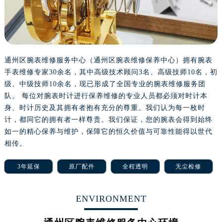
沈阳市沈河区中街路137号亨得利名表服务中心（品牌授权店）1层整层（需提前预约）
沈阳市沈河区中街路83号亨得利名表服务中心（品牌授权店）1层整层（需提前预约）
乌鲁木齐市天山区红山路26号时代广场（CCMALL）C座17层17-B（需提前预约）
温州市鹿城区锦绣路1067号置信广场10层1015室（需提前预约）
哈尔滨市道里区友谊西路600号富力中心T2座写字楼29层03室（需提前预约）
通州区腕表维修服务中心（通州区腕表维修保养中心）拥有腕表
手表维修专家30余名，其中高级技术顾问3名、高级技师10名，初
大连市中山区人民路15号国际金融大厦7层G室（需提前预约）
级、中级技师10余名，现已形成了全国专业的腕表维修服务团
佛山市禅城区季华五路57号万科金融中心C座12层1205室（需提前预约）
队。 每位对腕表时计进行保养维修的专业人员都必须对时计本
东莞市东城街道鸿福东路1号民盈国贸中心T1写字楼9层907室（需提前预约）
身、时计历史及其拥有者抱有充分的尊重。我们认为每一枚时
无锡市梁溪区人民中路139号恒隆广场写字楼1座11层1104室（需提前预约）
计，都同它的拥有者一样尊贵。我们保证，您的腕表会得到始终
南通市崇川区工农路57号圆融广场写字楼16层1603室（需提前预约）
如一的精心保养与维护，保障它的恒久价值与可靠性能得以世代
苏州市苏州工业园区星港街199号苏州中心办公楼C座22层08室（需提前预约）
相传。
武汉市江汉区解放大道686号世界贸易大厦38层09室（需提前预约）
3年延保
原厂配件
全程透明
无尘检修
南宁市青秀区金湖路59号地王大厦12楼1224室（需提前预约）
合肥市蜀山区潜山路111号万象城华润大厦B座12楼03室（需提前预约）
ENVIRONMENT
泉州市丰泽区宝洲路729号浦西万达中心写字楼A座7楼709室（需提前预约）
青岛市南区山东路6号华润大厦B座22层04室（需提前预约）