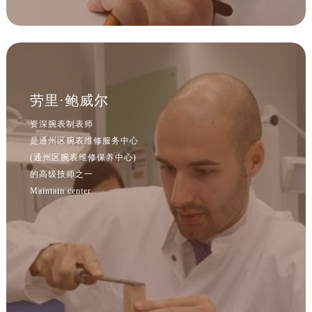
安徽省黄山市屯溪区黄山西路腕表网售后服务中心（需提前预约）
安徽省六安市金安区解放中路腕表网售后服务中心（需提前预约）
安徽省马鞍山市雨山区湖南西路腕表网售后服务中心（需提前预约）
安徽省宿州市埇桥区人民中路腕表网售后服务中心（需提前预约）
安徽省铜陵市铜官区石城大道腕表网售后服务中心（需提前预约）
劳里·鲍威尔
安徽省芜湖市镜湖区中山路步行街腕表网售后服务中心（需提前预约）
安徽省宣城市宣州区叠嶂西路腕表网售后服务中心（需提前预约）
资深腕表制表师
是通州区腕表维修服务中心
福建省龙岩市新罗区九一南路腕表网售后服务中心（需提前预约）
(通州区腕表维修保养中心)
福建省南平市建阳区人民西路腕表网售后服务中心（需提前预约）
的高级技师之一
福建省宁德市蕉城区天湖东路腕表网售后服务中心（需提前预约）
Maintain center
福建省莆田市城厢区霞林街道荔华东大道腕表网售后服务中心（需提前预约）
福建省三明市三元区东乾二路腕表网售后服务中心（需提前预约）
福建省漳州市龙文区步港路腕表网售后服务中心（需提前预约）
江苏省常州市新北区龙锦路1590号现代传媒中心5号楼10层1008室腕表网售后服务中心（需提前预约）
江苏省淮安市清江浦区淮海北路腕表网售后服务中心（需提前预约）
江苏省连云港市海州区通灌北路腕表网售后服务中心（需提前预约）