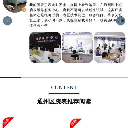
江西省宜春市袁州区中山中路腕表网售后服务中心（需提前预约）
我的腕表手表走时不准，在网上看到这里，在通州区中心
腕表维修服务中心，离我不远所以就过来试试，这离环境
江西省鹰潭市月湖区胜利东路腕表网售后服务中心（需提前预约）
整体还是很可以的，表匠技术到位，服务很好。手表又恢
山东省德州市德城区东风中路腕表网售后服务中心（需提前预约）
复正常，俩小时不到，表匠就帮我弄好了，收费还OK，整


体体验不错
山东省东营市东营区济南路腕表网售后服务中心（需提前预约）
山东省济南市历下区经十路11111号华润中心写字楼（万象城）15层1508室腕表网售后服务中心（需提前预约）
山东省济宁市任城区太白楼路腕表网售后服务中心（需提前预约）
山东省莱芜市文化南路8号银座商城名表维修一楼名表维修腕表网售后服务中心（需提前预约）
山东省临沂市兰山区解放路腕表网售后服务中心（需提前预约）
山东省日照市东港区烟台路腕表网售后服务中心（需提前预约）
山东省泰安市泰山区财源街道泰山大街腕表网售后服务中心（需提前预约）
山东省威海市环翠区新威海路89号振华商厦一楼名表维修腕表网售后服务中心（需提前预约）
CONTENT
山东省潍坊市奎文区东风东街腕表网售后服务中心（需提前预约）
山东省枣庄市滕州市北辛路与善国路交叉口腕表网售后服务中心（需提前预约）
通州区腕表推荐阅读
山东省淄博市张店区金晶大道腕表网售后服务中心（需提前预约）
上海市黄浦区南京东路299号宏伊国际广场写字楼8层806室腕表网售后服务中心（需提前预约）
头条
推荐
上海市徐汇区虹桥路3号港汇中心2座37层3705室腕表网售后服务中心（需提前预约）