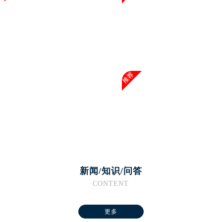
浙江省杭州市上城区钱江路1366号华润大厦A座5层503-5室腕表网售后服务中心（需提前预约）
浙江省湖州市吴兴区劳动路腕表网售后服务中心（需提前预约）
浙江省嘉兴市南湖区广益路705号嘉兴世界贸易中心A座13层1304室腕表网售后服务中心（需提前预约）
浙江省金华市金东区东市南街777号金华万达广场4号楼22楼2209室腕表网售后服务中心（需提前预约）
浙江省丽水市莲都区解放街腕表网售后服务中心（需提前预约）
浙江省宁波市江北区大闸南路500号来福士广场办公楼20层2009室腕表网售后服务中心（需提前预约）
推荐
浙江省衢州市柯城区上街腕表网售后服务中心（需提前预约）
浙江省绍兴市越城区胜利东路379号世茂天际中心写字楼8层805室腕表网售后服务中心（需提前预约）
浙江省舟山市定海区解放东路腕表网售后服务中心（需提前预约）
澳门特别行政区大堂区议事亭前地（新马路）腕表网售后服务中心（需提前预约）
澳门特别行政区风顺堂区南湾大马路腕表网售后服务中心（需提前预约）
澳门特别行政区花地玛堂区关闸广场腕表网售后服务中心（需提前预约）
新闻/知识/问答
澳门特别行政区花王堂区大三巴商圈腕表网售后服务中心（需提前预约）
CONTENT
澳门特别行政区嘉模堂区官也街腕表网售后服务中心（需提前预约）
澳门省路氹城市金光大道腕表网售后服务中心（需提前预约）
更多
澳门特别行政区望德堂区塔石广场腕表网售后服务中心（需提前预约）