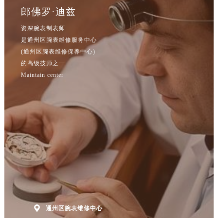
山西省吕梁市离石区永宁中路与建设街交叉口腕表网售后服务中心（需提前预约）
郎佛罗·迪兹
山西省朔州市朔城区怡西路与鄯阳西街交汇处腕表网售后服务中心（需提前预约）
资深腕表制表师
山西省忻州市忻府区和平东街与七一南路交叉口腕表网售后服务中心（需提前预约）
是通州区腕表维修服务中心
山西省阳泉市郊区平阳东街与新城大道交叉口腕表网售后服务中心（需提前预约）
(通州区腕表维修保养中心)
山西省运城市盐湖区河东街腕表网售后服务中心（需提前预约）
的高级技师之一
山西省长治市潞州区英雄中路腕表网售后服务中心（需提前预约）
Maintain center
山西省太原市迎泽区迎泽街道解放路15号亨得利名表维修授权店3楼腕表网售后服务中心（需提前预约）
天津市和平区赤峰道136号天津国际金融中心26层2603室腕表网售后服务中心（需提前预约）
安徽省安庆市迎江区人民路腕表网售后服务中心（需提前预约）
安徽省蚌埠市蚌山区淮河路腕表网售后服务中心（需提前预约）
安徽省亳州市谯城区魏武大道腕表网售后服务中心（需提前预约）
安徽省池州市贵池区长江路腕表网售后服务中心（需提前预约）
安徽省滁州市琅琊区南谯北路腕表网售后服务中心（需提前预约）
安徽省阜阳市颍州区颍州北路腕表网售后服务中心（需提前预约）
安徽省淮北市相山区淮海路腕表网售后服务中心（需提前预约）

安徽省淮南市田家庵区国庆中路腕表网售后服务中心（需提前预约）
通州区腕表维修中心