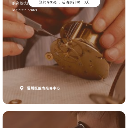
预约享95折，活动倒计时：3天
河北省保定市竞秀区朝阳北大街北国先天下腕表网售后服务中心（需提前预约）
的高级技师之一
Maintain center
内蒙古自治区阿拉善盟市左旗土尔扈特大街腕表网售后服务中心（需提前预约）
内蒙古自治区巴彦淖尔市临河区新华街腕表网售后服务中心（需提前预约）
内蒙古自治区包头市青山区幸福路甲3号王府井百货名表维修腕表网售后服务中心（需提前预约）
内蒙古自治区赤峰市红山区哈达街腕表网售后服务中心（需提前预约）
内蒙古自治区鄂尔多斯市东胜区伊金霍洛街腕表网售后服务中心（需提前预约）
内蒙古自治区呼伦贝尔市海拉尔区中央街腕表网售后服务中心（需提前预约）
内蒙古自治区通辽市科尔沁区明仁大街腕表网售后服务中心（需提前预约）
内蒙古自治区乌海市海勃湾区人民南路腕表网售后服务中心（需提前预约）
内蒙古自治区乌兰察布市集宁区恩和大街腕表网售后服务中心（需提前预约）
内蒙古自治区锡林郭勒盟市锡林浩特市光明街与额尔敦路交叉口腕表网售后服务中心（需提前预约）

通州区腕表维修中心
内蒙古自治区兴安盟市乌兰浩特市兴安大街腕表网售后服务中心（需提前预约）
山西省大同市平城区迎宾街腕表网售后服务中心（需提前预约）
山西省晋城市城区黄华街腕表网售后服务中心（需提前预约）
山西省晋中市榆次区顺城街腕表网售后服务中心（需提前预约）
山西省临汾市尧都区解放路腕表网售后服务中心（需提前预约）