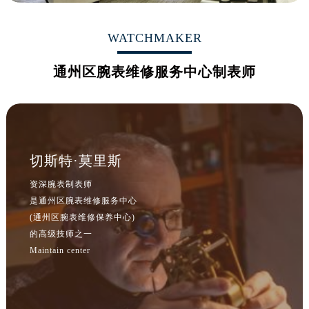
黑龙江省佳木斯市向阳区长安路腕表网售后服务中心（需提前预约）
黑龙江省牡丹江市东安区太平路腕表网售后服务中心（需提前预约）
WATCHMAKER
黑龙江省七台河市桃山区大同街腕表网售后服务中心（需提前预约）
黑龙江省齐齐哈尔市龙沙区龙华路腕表网售后服务中心（需提前预约）
通州区腕表维修服务中心制表师
黑龙江省双鸭山市尖山区新兴大街腕表网售后服务中心（需提前预约）
黑龙江省绥化市北林区新华街与康庄路交叉口腕表网售后服务中心（需提前预约）
黑龙江省伊春市伊美区通河路腕表网售后服务中心（需提前预约）
吉林省白城市洮北区明仁南街腕表网售后服务中心（需提前预约）
切斯特·莫里斯
吉林省白山市浑江区浑江大街腕表网售后服务中心（需提前预约）
吉林省吉林市船营区河南街腕表网售后服务中心（需提前预约）
资深腕表制表师
吉林省辽源市龙山区人民大街腕表网售后服务中心（需提前预约）
是通州区腕表维修服务中心
(通州区腕表维修保养中心)
吉林省梅河口市新华街道梅河大街腕表网售后服务中心（需提前预约）
的高级技师之一
吉林省四平市铁东区紫气大路与南九经街交汇处腕表网售后服务中心（需提前预约）
Maintain center
吉林省松原市宁江区五环大街腕表网售后服务中心（需提前预约）
吉林省通化市东昌区环通乡江南大街腕表网售后服务中心（需提前预约）
吉林省延边市延吉市解放路腕表网售后服务中心（需提前预约）