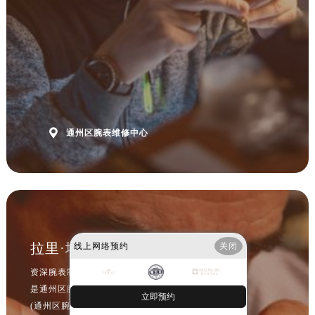
辽宁省鞍山市铁东区站前街腕表网售后服务中心（需提前预约）
辽宁省本溪市平山区胜利路腕表网售后服务中心（需提前预约）
辽宁省朝阳市双塔区新华路腕表网售后服务中心（需提前预约）
辽宁省丹东市振兴区七经街腕表网售后服务中心（需提前预约）
辽宁省抚顺市新抚区东一路腕表网售后服务中心（需提前预约）
辽宁省阜新市海州区解放大街腕表网售后服务中心（需提前预约）
辽宁省葫芦岛市连山区中央路腕表网售后服务中心（需提前预约）

通州区腕表维修中心
辽宁省锦州市古塔区中央大街腕表网售后服务中心（需提前预约）
辽宁省辽阳市白塔区新运大街腕表网售后服务中心（需提前预约）
辽宁省盘锦市兴隆台区石油大街腕表网售后服务中心（需提前预约）
辽宁省铁岭市银州区南马路腕表网售后服务中心（需提前预约）
辽宁省营口市站前区市府路与渤海大街交叉口腕表网售后服务中心（需提前预约）
辽宁省沈阳市沈河区中街路137号亨得利名表维修授权店1楼腕表网售后服务中心（需提前预约）
拉里·埃卢
线上网络预约
关闭
辽宁省沈阳市沈河区中街路83号亨得利名表维修授权店1楼腕表网售后服务中心（需提前预约）
资深腕表制表师
北京市朝阳区建国门外大街甲6号华熙国际中心D座11层1102室腕表网售后服务中心（需提前预约）
是通州区腕表维修服务中心
立即预约
北京市东城区东长安街1号王府井东方广场W3座6层602室腕表网售后服务中心（需提前预约）
(通州区腕表维修保养中心)