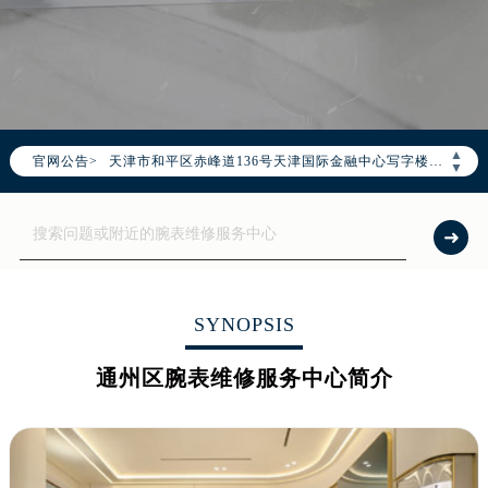
2026年7月腕表网全国官方售后客户服务热线：400-995-0078
腕表网官方全国统一服务热线400-995-0078，服务覆盖中国大陆、香港、澳门、台湾全部区域（非大陆需加拨“+86”）
2026年7月腕表网售后服务中心最新网点地址：
北京市东城区东长安街1号东方广场写字楼W3座6层602室（需提前预约）
北京市朝阳区建国门外大街甲6号华熙国际中心写字楼D座11层1102室（需提前预约）
▲
官网公告>
天津市和平区赤峰道136号天津国际金融中心写字楼26层2603室（需提前预约）
▼
上海市徐汇区虹桥路3号港汇中心写字楼2座37层3705室（需提前预约）
上海市黄浦区南京东路299号宏伊国际广场写字楼8层806室（需提前预约）
南京市秦淮区中山南路1号（新街口）南京中心写字楼22层C1-1室（需提前预约）
常州市新北区龙锦路1590号现代传媒中心写字楼5号楼10层1008室（需提前预约）
徐州市鼓楼区淮海东路29号苏宁广场IFC国际金融中心写字楼35层3508室（需提前预约）
SYNOPSIS
扬州市邗江区国展路29号星耀天地写字楼1号楼18层1803室（需提前预约）
通州区腕表维修服务中心简介
盐城市盐都区世纪大道5号盐城金融城写字楼1号楼16层1604室（需提前预约）
泰州市海陵区永定东路399号置地商务中心东塔写字楼（华润万象城）17层1706室（需提前预约）
宁波市江北区大闸南路500号来福士广场办公楼20层2009室（需提前预约）
杭州市上城区钱江路1366号华润大厦写字楼A座5层503-5室（需提前预约）