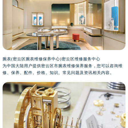
泰州市海陵区永定东路399号置地商务中心东塔写字楼（华润万象城）17层1706室（需提前预约）
宁波市江北区大闸南路500号来福士广场办公楼20层2009室（需提前预约）
杭州市上城区钱江路1366号华润大厦写字楼A座5层503-5室（需提前预约）
金华市金东区东市南街777号金华万达广场写字楼4号楼22层2209室（需提前预约）
绍兴市越城区胜利东路379号世茂天际中心写字楼8层805室（需提前预约）
嘉兴市南湖区广益路705号嘉兴世界贸易中心写字楼A座13层1304室（需提前预约）
南昌市红谷滩新区红谷中大道998号绿地双子塔（中央广场）A1座办公楼14层07室（需提前预约）
济南市历下区经十路11111号华润中心写字楼（万象城）15层1508室（需提前预约）
腕表(密云区腕表维修保养中心)密云区维修服务中心
为中国大陆用户提供密云区市腕表维修保养服务，您可以咨询维
广州市天河区天河路230号万菱汇国际中心写字楼A塔7层704室（需提前预约）
修、保养、配件、价格、知识、常见问题及资讯相关内容。
广州市越秀区环市东路371-375号世界贸易中心大厦南塔写字楼15层07室（需提前预约）
深圳市罗湖区深南东路5001号华润大厦写字楼17层1701室（需提前预约）
惠州市惠城区江北文昌一路7号华贸大厦写字楼1座30层05室（需提前预约）
厦门市思明区湖滨东路95号华润大厦写字楼B座11层1104室（需提前预约）
福州市鼓楼区五四路128-1号恒力城写字楼15层03室（需提前预约）
成都市锦江区人民东路6号SAC东原中心写字楼24层2406B室（需提前预约）
重庆市江北区观音桥步行街2号融恒时代广场写字楼9层902室（需提前预约）