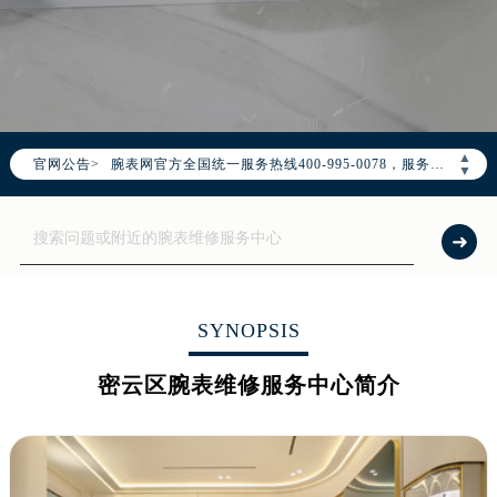
2026年7月腕表网中国区售后服务网络优化升级公告
2026年7月腕表网全国官方售后客户服务热线：400-995-0078
腕表网官方全国统一服务热线400-995-0078，服务覆盖中国大陆、香港、澳门、台湾全部区域（非大陆需加拨“+86”）
▲
官网公告>
2026年7月腕表网售后服务中心最新网点地址：
▼
北京市东城区东长安街1号东方广场写字楼W3座6层602室（需提前预约）
北京市朝阳区建国门外大街甲6号华熙国际中心写字楼D座11层1102室（需提前预约）
天津市和平区赤峰道136号天津国际金融中心写字楼26层2603室（需提前预约）
上海市徐汇区虹桥路3号港汇中心写字楼2座37层3705室（需提前预约）
上海市黄浦区南京东路299号宏伊国际广场写字楼8层806室（需提前预约）
SYNOPSIS
南京市秦淮区中山南路1号（新街口）南京中心写字楼22层C1-1室（需提前预约）
密云区腕表维修服务中心简介
常州市新北区龙锦路1590号现代传媒中心写字楼5号楼10层1008室（需提前预约）
徐州市鼓楼区淮海东路29号苏宁广场IFC国际金融中心写字楼35层3508室（需提前预约）
扬州市邗江区国展路29号星耀天地写字楼1号楼18层1803室（需提前预约）
盐城市盐都区世纪大道5号盐城金融城写字楼1号楼16层1604室（需提前预约）