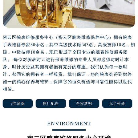
长沙市芙蓉区定王台街道建湘路393号世茂环球金融中心写字楼（芙蓉广场）10层13室（需提前预约）
郑州市二七区铭功路10号华润大厦写字楼29层2905室（需提前预约）
太原市迎泽区解放路15号亨得利名表服务中心（品牌授权店）3层整层（需提前预约）
沈阳市沈河区中街路137号亨得利名表服务中心（品牌授权店）1层整层（需提前预约）
沈阳市沈河区中街路83号亨得利名表服务中心（品牌授权店）1层整层（需提前预约）
密云区腕表维修服务中心（密云区腕表维修保养中心）拥有腕表
手表维修专家30余名，其中高级技术顾问3名、高级技师10名，初
乌鲁木齐市天山区红山路26号时代广场（CCMALL）C座17层17-B（需提前预约）
级、中级技师10余名，现已形成了全国专业的腕表维修服务团
温州市鹿城区锦绣路1067号置信广场10层1015室（需提前预约）
队。 每位对腕表时计进行保养维修的专业人员都必须对时计本
哈尔滨市道里区友谊西路600号富力中心T2座写字楼29层03室（需提前预约）
身、时计历史及其拥有者抱有充分的尊重。我们认为每一枚时
大连市中山区人民路15号国际金融大厦7层G室（需提前预约）
计，都同它的拥有者一样尊贵。我们保证，您的腕表会得到始终
佛山市禅城区季华五路57号万科金融中心C座12层1205室（需提前预约）
如一的精心保养与维护，保障它的恒久价值与可靠性能得以世代
东莞市东城街道鸿福东路1号民盈国贸中心T1写字楼9层907室（需提前预约）
相传。
无锡市梁溪区人民中路139号恒隆广场写字楼1座11层1104室（需提前预约）
3年延保
原厂配件
全程透明
无尘检修
南通市崇川区工农路57号圆融广场写字楼16层1603室（需提前预约）
苏州市苏州工业园区星港街199号苏州中心办公楼C座22层08室（需提前预约）
ENVIRONMENT
武汉市江汉区解放大道686号世界贸易大厦38层09室（需提前预约）
南宁市青秀区金湖路59号地王大厦12楼1224室（需提前预约）