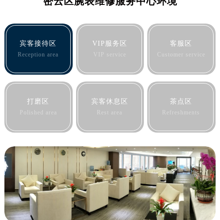
密云区腕表维修服务中心环境
合肥市蜀山区潜山路111号万象城华润大厦B座12楼03室（需提前预约）
泉州市丰泽区宝洲路729号浦西万达中心写字楼A座7楼709室（需提前预约）
青岛市南区山东路6号华润大厦B座22层04室（需提前预约）
宾客接待区
VIP服务区
客服区
烟台市芝罘区胜利路139号万达金融中心A座907室（需提前预约）
Reception area
VIP service
Customer service
长春市朝阳区西安大路727号中银大厦A座(旺进大厦)18层09室（需提前预约）
贵阳市南明区都司高架桥路33号亨特国际金融中心14楼14D（需提前预约）
昆明市盘龙区北京路928号同德昆明广场写字楼10层06室（需提前预约）
石家庄市长安区中山东路39号勒泰中心写字楼B座13层07室（需提前预约）
打磨区
宾客休息区
茶点区
Polished area
Rest area
Refreshments
西安市碑林区南关正街88号华侨城长安国际中心E座6楼10室（需提前预约）
海口市龙华区金贸东路5号海口华润大厦B座17层1707室（需提前预约）
唐山市路南区新华东道100号万达广场写字楼A座10层1002室（需提前预约）
台州市椒江区东海大道1800号腾达中心东1幢20楼2002室（需提前预约）
内蒙古自治区呼和浩特市玉泉区大学西街70号华润万象城写字楼（鄂尔多斯大厦）23层2326室（需提前预约）
甘肃省兰州市七里河区西津西路16号兰州中心写字楼21层2102室（需提前预约）
重庆市解放碑渝中区民权路28号英利国际金融中心写字楼20层01室（需提前预约）
黑龙江省大庆市萨尔图区会战大街腕表网售后服务中心（需提前预约）