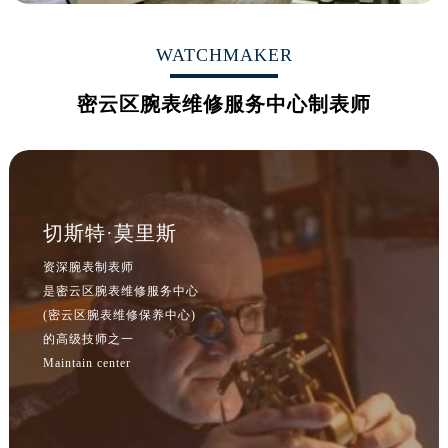
黑龙江省鹤岗市向阳区红军路腕表网售后服务中心（需提前预约）
黑龙江省黑河市爱辉区中央街腕表网售后服务中心（需提前预约）
WATCHMAKER
黑龙江省鸡西市鸡冠区红军路腕表网售后服务中心（需提前预约）
黑龙江省佳木斯市向阳区长安路腕表网售后服务中心（需提前预约）
密云区腕表维修服务中心制表师
黑龙江省牡丹江市东安区太平路腕表网售后服务中心（需提前预约）
黑龙江省七台河市桃山区大同街腕表网售后服务中心（需提前预约）
黑龙江省齐齐哈尔市龙沙区龙华路腕表网售后服务中心（需提前预约）
黑龙江省双鸭山市尖山区新兴大街腕表网售后服务中心（需提前预约）
切斯特·莫里斯
黑龙江省绥化市北林区新华街与康庄路交叉口腕表网售后服务中心（需提前预约）
黑龙江省伊春市伊美区通河路腕表网售后服务中心（需提前预约）
资深腕表制表师
吉林省白城市洮北区明仁南街腕表网售后服务中心（需提前预约）
是密云区腕表维修服务中心
(密云区腕表维修保养中心)
吉林省白山市浑江区浑江大街腕表网售后服务中心（需提前预约）
的高级技师之一
吉林省吉林市船营区河南街腕表网售后服务中心（需提前预约）
Maintain center
吉林省辽源市龙山区人民大街腕表网售后服务中心（需提前预约）
吉林省梅河口市新华街道梅河大街腕表网售后服务中心（需提前预约）
吉林省四平市铁东区紫气大路与南九经街交汇处腕表网售后服务中心（需提前预约）