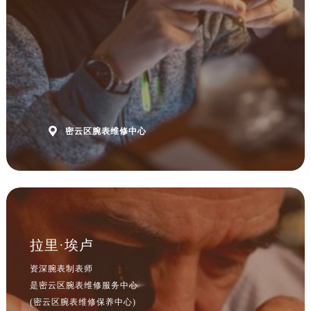
吉林省松原市宁江区五环大街腕表网售后服务中心（需提前预约）
吉林省通化市东昌区环通乡江南大街腕表网售后服务中心（需提前预约）
吉林省延边市延吉市解放路腕表网售后服务中心（需提前预约）
辽宁省鞍山市铁东区站前街腕表网售后服务中心（需提前预约）
辽宁省本溪市平山区胜利路腕表网售后服务中心（需提前预约）
辽宁省朝阳市双塔区新华路腕表网售后服务中心（需提前预约）
辽宁省丹东市振兴区七经街腕表网售后服务中心（需提前预约）

密云区腕表维修中心
辽宁省抚顺市新抚区东一路腕表网售后服务中心（需提前预约）
辽宁省阜新市海州区解放大街腕表网售后服务中心（需提前预约）
辽宁省葫芦岛市连山区中央路腕表网售后服务中心（需提前预约）
辽宁省锦州市古塔区中央大街腕表网售后服务中心（需提前预约）
辽宁省辽阳市白塔区新运大街腕表网售后服务中心（需提前预约）
辽宁省盘锦市兴隆台区石油大街腕表网售后服务中心（需提前预约）
拉里·埃卢
辽宁省铁岭市银州区南马路腕表网售后服务中心（需提前预约）
资深腕表制表师
辽宁省营口市站前区市府路与渤海大街交叉口腕表网售后服务中心（需提前预约）
是密云区腕表维修服务中心
辽宁省沈阳市沈河区中街路137号亨得利名表维修授权店1楼腕表网售后服务中心（需提前预约）
(密云区腕表维修保养中心)