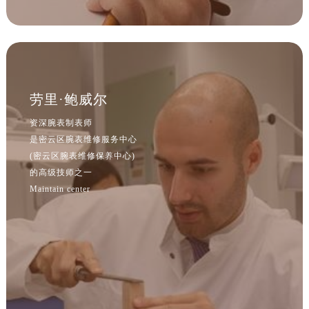
安徽省阜阳市颍州区颍州北路腕表网售后服务中心（需提前预约）
安徽省淮北市相山区淮海路腕表网售后服务中心（需提前预约）
安徽省淮南市田家庵区国庆中路腕表网售后服务中心（需提前预约）
安徽省黄山市屯溪区黄山西路腕表网售后服务中心（需提前预约）
安徽省六安市金安区解放中路腕表网售后服务中心（需提前预约）
劳里·鲍威尔
安徽省马鞍山市雨山区湖南西路腕表网售后服务中心（需提前预约）
安徽省宿州市埇桥区人民中路腕表网售后服务中心（需提前预约）
资深腕表制表师
是密云区腕表维修服务中心
安徽省铜陵市铜官区石城大道腕表网售后服务中心（需提前预约）
(密云区腕表维修保养中心)
安徽省芜湖市镜湖区中山路步行街腕表网售后服务中心（需提前预约）
的高级技师之一
安徽省宣城市宣州区叠嶂西路腕表网售后服务中心（需提前预约）
Maintain center
福建省龙岩市新罗区九一南路腕表网售后服务中心（需提前预约）
福建省南平市建阳区人民西路腕表网售后服务中心（需提前预约）
福建省宁德市蕉城区天湖东路腕表网售后服务中心（需提前预约）
福建省莆田市城厢区霞林街道荔华东大道腕表网售后服务中心（需提前预约）
福建省三明市三元区东乾二路腕表网售后服务中心（需提前预约）
福建省漳州市龙文区步港路腕表网售后服务中心（需提前预约）