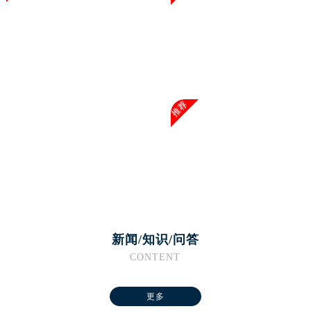
山东省淄博市张店区金晶大道腕表网售后服务中心（需提前预约）
上海市黄浦区南京东路299号宏伊国际广场写字楼8层806室腕表网售后服务中心（需提前预约）
上海市徐汇区虹桥路3号港汇中心2座37层3705室腕表网售后服务中心（需提前预约）
浙江省杭州市上城区钱江路1366号华润大厦A座5层503-5室腕表网售后服务中心（需提前预约）
浙江省湖州市吴兴区劳动路腕表网售后服务中心（需提前预约）
浙江省嘉兴市南湖区广益路705号嘉兴世界贸易中心A座13层1304室腕表网售后服务中心（需提前预约）
推荐
浙江省金华市金东区东市南街777号金华万达广场4号楼22楼2209室腕表网售后服务中心（需提前预约）
浙江省丽水市莲都区解放街腕表网售后服务中心（需提前预约）
浙江省宁波市江北区大闸南路500号来福士广场办公楼20层2009室腕表网售后服务中心（需提前预约）
浙江省衢州市柯城区上街腕表网售后服务中心（需提前预约）
浙江省绍兴市越城区胜利东路379号世茂天际中心写字楼8层805室腕表网售后服务中心（需提前预约）
浙江省舟山市定海区解放东路腕表网售后服务中心（需提前预约）
新闻/知识/问答
澳门特别行政区大堂区议事亭前地（新马路）腕表网售后服务中心（需提前预约）
CONTENT
澳门特别行政区风顺堂区南湾大马路腕表网售后服务中心（需提前预约）
澳门特别行政区花地玛堂区关闸广场腕表网售后服务中心（需提前预约）
更多
澳门特别行政区花王堂区大三巴商圈腕表网售后服务中心（需提前预约）