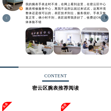
江西省萍乡市安源区萍安北大道与康庄路交叉口腕表网售后服务中心（需提前预约）
我的腕表手表走时不准，在网上看到这里，在密云区中心
腕表维修服务中心，离我不远所以就过来试试，这离环境
江西省上饶市信州区滨江西路腕表网售后服务中心（需提前预约）
整体还是很可以的，表匠技术到位，服务很好。手表又恢
江西省新余市渝水区北湖西路腕表网售后服务中心（需提前预约）
复正常，俩小时不到，表匠就帮我弄好了，收费还OK，整


体体验不错
江西省宜春市袁州区中山中路腕表网售后服务中心（需提前预约）
江西省鹰潭市月湖区胜利东路腕表网售后服务中心（需提前预约）
山东省德州市德城区东风中路腕表网售后服务中心（需提前预约）
山东省东营市东营区济南路腕表网售后服务中心（需提前预约）
山东省济南市历下区经十路11111号华润中心写字楼（万象城）15层1508室腕表网售后服务中心（需提前预约）
山东省济宁市任城区太白楼路腕表网售后服务中心（需提前预约）
山东省莱芜市文化南路8号银座商城名表维修一楼名表维修腕表网售后服务中心（需提前预约）
山东省临沂市兰山区解放路腕表网售后服务中心（需提前预约）
CONTENT
山东省日照市东港区烟台路腕表网售后服务中心（需提前预约）
山东省泰安市泰山区财源街道泰山大街腕表网售后服务中心（需提前预约）
密云区腕表推荐阅读
山东省威海市环翠区新威海路89号振华商厦一楼名表维修腕表网售后服务中心（需提前预约）
山东省潍坊市奎文区东风东街腕表网售后服务中心（需提前预约）
头条
推荐
山东省枣庄市滕州市北辛路与善国路交叉口腕表网售后服务中心（需提前预约）