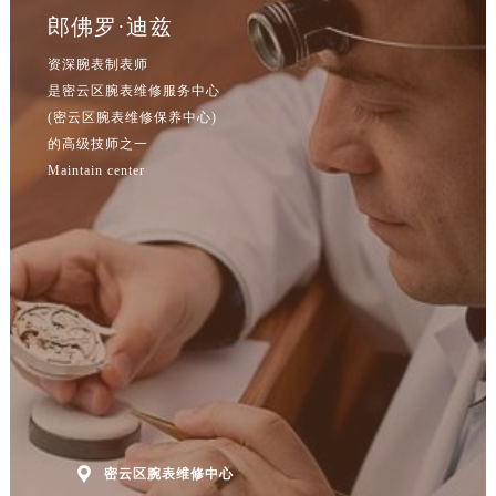
山西省晋城市城区黄华街腕表网售后服务中心（需提前预约）
郎佛罗·迪兹
山西省晋中市榆次区顺城街腕表网售后服务中心（需提前预约）
资深腕表制表师
山西省临汾市尧都区解放路腕表网售后服务中心（需提前预约）
是密云区腕表维修服务中心
山西省吕梁市离石区永宁中路与建设街交叉口腕表网售后服务中心（需提前预约）
(密云区腕表维修保养中心)
山西省朔州市朔城区怡西路与鄯阳西街交汇处腕表网售后服务中心（需提前预约）
的高级技师之一
山西省忻州市忻府区和平东街与七一南路交叉口腕表网售后服务中心（需提前预约）
Maintain center
山西省阳泉市郊区平阳东街与新城大道交叉口腕表网售后服务中心（需提前预约）
山西省运城市盐湖区河东街腕表网售后服务中心（需提前预约）
山西省长治市潞州区英雄中路腕表网售后服务中心（需提前预约）
山西省太原市迎泽区迎泽街道解放路15号亨得利名表维修授权店3楼腕表网售后服务中心（需提前预约）
天津市和平区赤峰道136号天津国际金融中心26层2603室腕表网售后服务中心（需提前预约）
安徽省安庆市迎江区人民路腕表网售后服务中心（需提前预约）
安徽省蚌埠市蚌山区淮河路腕表网售后服务中心（需提前预约）
安徽省亳州市谯城区魏武大道腕表网售后服务中心（需提前预约）
安徽省池州市贵池区长江路腕表网售后服务中心（需提前预约）

安徽省滁州市琅琊区南谯北路腕表网售后服务中心（需提前预约）
密云区腕表维修中心