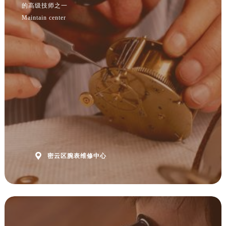
辽宁省沈阳市沈河区中街路83号亨得利名表维修授权店1楼腕表网售后服务中心（需提前预约）
的高级技师之一
Maintain center
北京市朝阳区建国门外大街甲6号华熙国际中心D座11层1102室腕表网售后服务中心（需提前预约）
北京市东城区东长安街1号王府井东方广场W3座6层602室腕表网售后服务中心（需提前预约）
河北省保定市竞秀区朝阳北大街北国先天下腕表网售后服务中心（需提前预约）
内蒙古自治区阿拉善盟市左旗土尔扈特大街腕表网售后服务中心（需提前预约）
内蒙古自治区巴彦淖尔市临河区新华街腕表网售后服务中心（需提前预约）
内蒙古自治区包头市青山区幸福路甲3号王府井百货名表维修腕表网售后服务中心（需提前预约）
内蒙古自治区赤峰市红山区哈达街腕表网售后服务中心（需提前预约）
内蒙古自治区鄂尔多斯市东胜区伊金霍洛街腕表网售后服务中心（需提前预约）
内蒙古自治区呼伦贝尔市海拉尔区中央街腕表网售后服务中心（需提前预约）
内蒙古自治区通辽市科尔沁区明仁大街腕表网售后服务中心（需提前预约）

密云区腕表维修中心
内蒙古自治区乌海市海勃湾区人民南路腕表网售后服务中心（需提前预约）
内蒙古自治区乌兰察布市集宁区恩和大街腕表网售后服务中心（需提前预约）
内蒙古自治区锡林郭勒盟市锡林浩特市光明街与额尔敦路交叉口腕表网售后服务中心（需提前预约）
内蒙古自治区兴安盟市乌兰浩特市兴安大街腕表网售后服务中心（需提前预约）
山西省大同市平城区迎宾街腕表网售后服务中心（需提前预约）