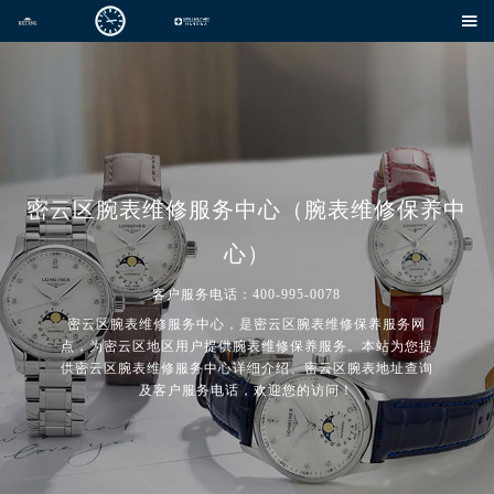

密云区腕表维修服务中心（腕表维修保养中
心）
客户服务电话：400-995-0078
密云区腕表维修服务中心，是密云区腕表维修保养服务网
点，为密云区地区用户提供腕表维修保养服务。本站为您提
供密云区腕表维修服务中心详细介绍、密云区腕表地址查询
及客户服务电话，欢迎您的访问！