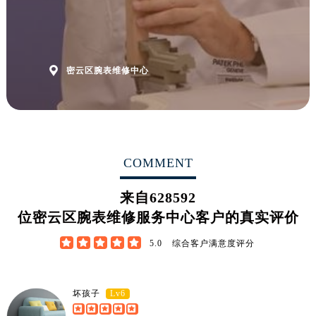
江苏省常州市新北区龙锦路1590号现代传媒中心5号楼10层1008室腕表网售后服务中心（需提前预约）
江苏省淮安市清江浦区淮海北路腕表网售后服务中心（需提前预约）
江苏省连云港市海州区通灌北路腕表网售后服务中心（需提前预约）
江苏省南京市秦淮区中山南路1号南京中心22层22-C1-C3室腕表网售后服务中心（需提前预约）

密云区腕表维修中心
江苏省宿迁市宿城区西湖路腕表网售后服务中心（需提前预约）
江苏省泰州市海陵区永定东路399号置地商务中心东塔（华润万象城）17层1706室腕表网售后服务中心（需提前预约）
江苏省徐州市鼓楼区淮海东路29号苏宁广场IFC国际金融中心35层3508室腕表网售后服务中心（需提前预约）
江苏省盐城市盐都区世纪大道5号盐城金融城写字楼1号楼16层1604室腕表网售后服务中心（需提前预约）
COMMENT
江苏省扬州市邗江区国展路29号星耀天地写字楼1号楼18层1803室腕表网售后服务中心（需提前预约）
江苏省镇江市京口区中山东路腕表网售后服务中心（需提前预约）
来自
628592
江西省抚州市临川区赣东大道腕表网售后服务中心（需提前预约）
位密云区腕表维修服务中心客户的真实评价
江西省赣州市章贡区文清路腕表网售后服务中心（需提前预约）
江西省吉安市吉州区井冈山大道腕表网售后服务中心（需提前预约）





5.0
综合客户满意度评分
江西省景德镇市珠山区珠山中路腕表网售后服务中心（需提前预约）
江西省九江市浔阳区浔阳路腕表网售后服务中心（需提前预约）
Lv6
坏孩子
江西省南昌市红谷滩新区红谷中大道998号绿地双子塔（中央广场）A1座办公楼14层1407室腕表网售后服务中心（需提前预约）