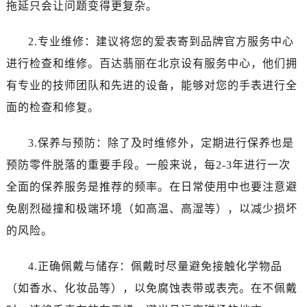
拖延只会让问题变得更复杂。
大连市中山区人民路15号国际金融大厦7层G室（需提前预约）
佛山市禅城区季华五路57号万科金融中心C座12层1205室（需提前预约）
2.专业维修：建议将您的爱表寄到品牌官方服务中心
东莞市东城街道鸿福东路1号民盈国贸中心T1写字楼9层907室（需提前预约）
进行检查和维修。百达翡丽在北京设有服务中心，他们拥
无锡市梁溪区人民中路139号恒隆广场写字楼1座11层1104室（需提前预约）
南通市崇川区工农路57号圆融广场写字楼16层1603室（需提前预约）
有专业的技师团队和先进的设备，能够对您的手表进行全
苏州市苏州工业园区星港街199号苏州中心办公楼C座22层08室（需提前预约）
面的检查和修复。
武汉市江汉区解放大道686号世界贸易大厦38层09室（需提前预约）
南宁市青秀区金湖路59号地王大厦12楼1224室（需提前预约）
3.保养与预防：除了及时维修外，定期进行保养也是
合肥市蜀山区潜山路111号万象城华润大厦B座12楼03室（需提前预约）
预防零件脱落的重要手段。一般来说，每2-3年进行一次
泉州市丰泽区宝洲路729号浦西万达中心写字楼A座7楼709室（需提前预约）
全面的保养服务是推荐的频率。在日常使用中也要注意避
青岛市南区山东路6号华润大厦B座22层04室（需提前预约）
免剧烈碰撞和极端环境（如高温、高湿等），以减少损坏
烟台市芝罘区胜利路139号万达金融中心A座907室（需提前预约）
的风险。
长春市朝阳区西安大路727号中银大厦A座(旺进大厦)18层09室（需提前预约）
贵阳市南明区都司高架桥路33号亨特国际金融中心14楼14D（需提前预约）
4.正确佩戴与储存：佩戴时尽量避免接触化学物品
昆明市盘龙区北京路928号同德昆明广场写字楼10层06室（需提前预约）
（如香水、化妆品等），以免腐蚀表带或表壳。在不佩戴
石家庄市长安区中山东路39号勒泰中心写字楼B座13层07室（需提前预约）