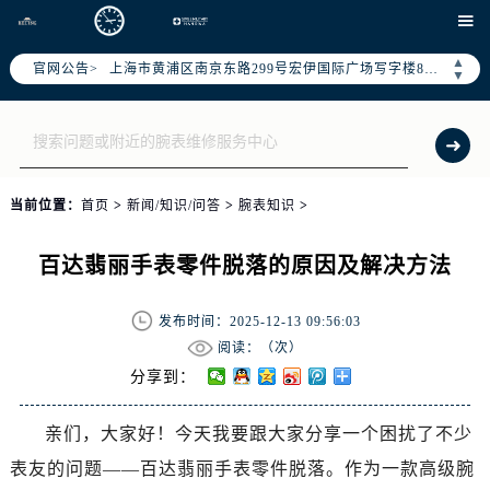
天津市和平区赤峰道136号天津国际金融中心写字楼26层2603室（需提前预约）

上海市徐汇区虹桥路3号港汇中心写字楼2座37层3705室（需提前预约）
▲
官网公告>
上海市黄浦区南京东路299号宏伊国际广场写字楼8层806室（需提前预约）
▼
南京市秦淮区中山南路1号（新街口）南京中心写字楼22层C1-1室（需提前预约）
常州市新北区龙锦路1590号现代传媒中心写字楼5号楼10层1008室（需提前预约）
徐州市鼓楼区淮海东路29号苏宁广场IFC国际金融中心写字楼35层3508室（需提前预约）
扬州市邗江区国展路29号星耀天地写字楼1号楼18层1803室（需提前预约）
当前位置：
首页
>
新闻/知识/问答
>
腕表知识
>
盐城市盐都区世纪大道5号盐城金融城写字楼1号楼16层1604室（需提前预约）
泰州市海陵区永定东路399号置地商务中心东塔写字楼（华润万象城）17层1706室（需提前预约）
百达翡丽手表零件脱落的原因及解决方法
宁波市江北区大闸南路500号来福士广场办公楼20层2009室（需提前预约）
杭州市上城区钱江路1366号华润大厦写字楼A座5层503-5室（需提前预约）
发布时间：2025-12-13 09:56:03
金华市金东区东市南街777号金华万达广场写字楼4号楼22层2209室（需提前预约）
阅读：（
次）
绍兴市越城区胜利东路379号世茂天际中心写字楼8层805室（需提前预约）
分享到：
嘉兴市南湖区广益路705号嘉兴世界贸易中心写字楼A座13层1304室（需提前预约）
亲们，大家好！今天我要跟大家分享一个困扰了不少
南昌市红谷滩新区红谷中大道998号绿地双子塔（中央广场）A1座办公楼14层07室（需提前预约）
表友的问题——百达翡丽手表零件脱落。作为一款高级腕
济南市历下区经十路11111号华润中心写字楼（万象城）15层1508室（需提前预约）