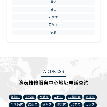
安徽省芜湖市镜湖区中山路步行街腕表网售后服务中心（需提前预约）
雷达
安徽省宣城市宣州区叠嶂西路腕表网售后服务中心（需提前预约）
名士
福建省龙岩市新罗区九一南路腕表网售后服务中心（需提前预约）
万宝龙
福建省南平市建阳区人民西路腕表网售后服务中心（需提前预约）
百年灵
福建省宁德市蕉城区天湖东路腕表网售后服务中心（需提前预约）
宇舶
福建省莆田市城厢区霞林街道荔华东大道腕表网售后服务中心（需提前预约）
福建省三明市三元区东乾二路腕表网售后服务中心（需提前预约）
福建省漳州市龙文区步港路腕表网售后服务中心（需提前预约）
江苏省常州市新北区龙锦路1590号现代传媒中心5号楼10层1008室腕表网售后服务中心（需提前预约）
江苏省淮安市清江浦区淮海北路腕表网售后服务中心（需提前预约）
江苏省连云港市海州区通灌北路腕表网售后服务中心（需提前预约）
ADDRESS
江苏省南京市秦淮区中山南路1号南京中心22层22-C1-C3室腕表网售后服务中心（需提前预约）
江苏省宿迁市宿城区西湖路腕表网售后服务中心（需提前预约）
腕表维修服务中心地址电话查询
江苏省泰州市海陵区永定东路399号置地商务中心东塔（华润万象城）17层1706室腕表网售后服务中心（需提前预约）
江苏省徐州市鼓楼区淮海东路29号苏宁广场IFC国际金融中心35层3508室腕表网售后服务中心（需提前预约）
朝阳区
东城区
西城区
丰台区
石景山区
海淀区
江苏省盐城市盐都区世纪大道5号盐城金融城写字楼1号楼16层1604室腕表网售后服务中心（需提前预约）
门头沟区
房山区
通州区
顺义区
昌平区
大兴区