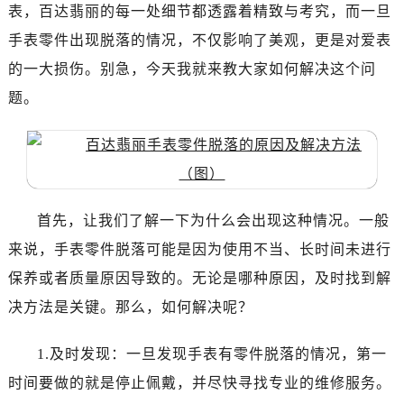
广州市天河区天河路230号万菱汇国际中心写字楼A塔7层704室（需提前预约）
表，百达翡丽的每一处细节都透露着精致与考究，而一旦
广州市越秀区环市东路371-375号世界贸易中心大厦南塔写字楼15层07室（需提前预约）
手表零件出现脱落的情况，不仅影响了美观，更是对爱表
深圳市罗湖区深南东路5001号华润大厦写字楼17层1701室（需提前预约）
的一大损伤。别急，今天我就来教大家如何解决这个问
惠州市惠城区江北文昌一路7号华贸大厦写字楼1座30层05室（需提前预约）
题。
厦门市思明区湖滨东路95号华润大厦写字楼B座11层1104室（需提前预约）
福州市鼓楼区五四路128-1号恒力城写字楼15层03室（需提前预约）
成都市锦江区人民东路6号SAC东原中心写字楼24层2406B室（需提前预约）
重庆市江北区观音桥步行街2号融恒时代广场写字楼9层902室（需提前预约）
长沙市芙蓉区定王台街道建湘路393号世茂环球金融中心写字楼（芙蓉广场）10层13室（需提前预约）
首先，让我们了解一下为什么会出现这种情况。一般
郑州市二七区铭功路10号华润大厦写字楼29层2905室（需提前预约）
来说，手表零件脱落可能是因为使用不当、长时间未进行
太原市迎泽区解放路15号亨得利名表服务中心（品牌授权店）3层整层（需提前预约）
保养或者质量原因导致的。无论是哪种原因，及时找到解
沈阳市沈河区中街路137号亨得利名表服务中心（品牌授权店）1层整层（需提前预约）
决方法是关键。那么，如何解决呢？
沈阳市沈河区中街路83号亨得利名表服务中心（品牌授权店）1层整层（需提前预约）
乌鲁木齐市天山区红山路26号时代广场（CCMALL）C座17层17-B（需提前预约）
1.及时发现：一旦发现手表有零件脱落的情况，第一
温州市鹿城区锦绣路1067号置信广场10层1015室（需提前预约）
时间要做的就是停止佩戴，并尽快寻找专业的维修服务。
哈尔滨市道里区友谊西路600号富力中心T2座写字楼29层03室（需提前预约）