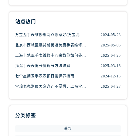
内蒙古自治区鄂尔多斯市东胜区伊金霍洛街腕表网售后服务中心（需提前预约）
内蒙古自治区呼伦贝尔市海拉尔区中央街腕表网售后服务中心（需提前预约）
内蒙古自治区通辽市科尔沁区明仁大街腕表网售后服务中心（需提前预约）
站点热门
内蒙古自治区乌海市海勃湾区人民南路腕表网售后服务中心（需提前预约）
万宝龙手表维修部网点哪家好(万宝龙手表售后维修服务专业、快捷、可靠的推荐)
2024-05-23
内蒙古自治区乌兰察布市集宁区恩和大街腕表网售后服务中心（需提前预约）
内蒙古自治区锡林郭勒盟市锡林浩特市光明街与额尔敦路交叉口腕表网售后服务中心（需提前预约）
北京市西城区展览路街道美度手表维修点地址电话查询
2025-05-05
内蒙古自治区兴安盟市乌兰浩特市兴安大街腕表网售后服务中心（需提前预约）
上海卡地亚手表维修中心来教你如何处理卡地亚手表走停的故障？
2025-04-25
山西省大同市平城区迎宾街腕表网售后服务中心（需提前预约）
拜戈手表表链长度调节方法详解
2025-03-16
山西省晋城市城区黄华街腕表网售后服务中心（需提前预约）
七个星期五手表表扣日常保养指南
2024-12-13
山西省晋中市榆次区顺城街腕表网售后服务中心（需提前预约）
宝珀表壳划痕怎么办？不要慌，上海宝珀手表维修中心来帮忙
2025-04-27
山西省临汾市尧都区解放路腕表网售后服务中心（需提前预约）
山西省吕梁市离石区永宁中路与建设街交叉口腕表网售后服务中心（需提前预约）
山西省朔州市朔城区怡西路与鄯阳西街交汇处腕表网售后服务中心（需提前预约）
山西省忻州市忻府区和平东街与七一南路交叉口腕表网售后服务中心（需提前预约）
分类标签
山西省阳泉市郊区平阳东街与新城大道交叉口腕表网售后服务中心（需提前预约）
萧邦
山西省运城市盐湖区河东街腕表网售后服务中心（需提前预约）