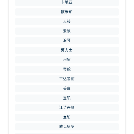
山西省长治市潞州区英雄中路腕表网售后服务中心（需提前预约）
卡地亚
山西省太原市迎泽区迎泽街道解放路15号亨得利名表维修授权店3楼腕表网售后服务中心（需提前预约）
欧米茄
天津市和平区赤峰道136号天津国际金融中心26层2603室腕表网售后服务中心（需提前预约）
天梭
安徽省安庆市迎江区人民路腕表网售后服务中心（需提前预约）
爱彼
安徽省蚌埠市蚌山区淮河路腕表网售后服务中心（需提前预约）
浪琴
安徽省亳州市谯城区魏武大道腕表网售后服务中心（需提前预约）
劳力士
安徽省池州市贵池区长江路腕表网售后服务中心（需提前预约）
积家
安徽省滁州市琅琊区南谯北路腕表网售后服务中心（需提前预约）
安徽省阜阳市颍州区颍州北路腕表网售后服务中心（需提前预约）
帝舵
安徽省淮北市相山区淮海路腕表网售后服务中心（需提前预约）
百达翡丽
安徽省淮南市田家庵区国庆中路腕表网售后服务中心（需提前预约）
美度
安徽省黄山市屯溪区黄山西路腕表网售后服务中心（需提前预约）
宝玑
安徽省六安市金安区解放中路腕表网售后服务中心（需提前预约）
江诗丹顿
安徽省马鞍山市雨山区湖南西路腕表网售后服务中心（需提前预约）
宝珀
安徽省宿州市埇桥区人民中路腕表网售后服务中心（需提前预约）
雅克德罗
安徽省铜陵市铜官区石城大道腕表网售后服务中心（需提前预约）