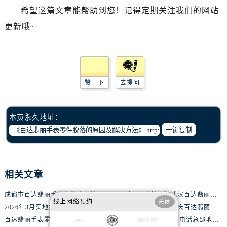
黑龙江省绥化市北林区新华街与康庄路交叉口腕表网售后服务中心（需提前预约）
希望这篇文章能帮助到您！记得定期关注我们的网站
黑龙江省伊春市伊美区通河路腕表网售后服务中心（需提前预约）
更新哦~
吉林省白城市洮北区明仁南街腕表网售后服务中心（需提前预约）
吉林省白山市浑江区浑江大街腕表网售后服务中心（需提前预约）
吉林省吉林市船营区河南街腕表网售后服务中心（需提前预约）
吉林省辽源市龙山区人民大街腕表网售后服务中心（需提前预约）
赞一下
去提问
吉林省梅河口市新华街道梅河大街腕表网售后服务中心（需提前预约）
吉林省四平市铁东区紫气大路与南九经街交汇处腕表网售后服务中心（需提前预约）
本页永久地址：
吉林省松原市宁江区五环大街腕表网售后服务中心（需提前预约）
一键复制
吉林省通化市东昌区环通乡江南大街腕表网售后服务中心（需提前预约）
吉林省延边市延吉市解放路腕表网售后服务中心（需提前预约）
辽宁省鞍山市铁东区站前街腕表网售后服务中心（需提前预约）
相关文章
辽宁省本溪市平山区胜利路腕表网售后服务中心（需提前预约）
辽宁省朝阳市双塔区新华路腕表网售后服务中心（需提前预约）
成都市百达翡丽手表维修中心地址查询（如何轻松找到维修点）
2026年3月实地探访武汉百达翡丽官方售后维修服务中心
线上网络预约
关闭
辽宁省丹东市振兴区七经街腕表网售后服务中心（需提前预约）
2026年3月实地探访东莞百达翡丽官方售后维修服务中心
2026年3月实地探访重庆百达翡丽官方售后维修服务中心
辽宁省抚顺市新抚区东一路腕表网售后服务中心（需提前预约）
百达翡丽手表零件脱落的原因及解决方法
金华百达翡丽手表客服电话总部地址查询