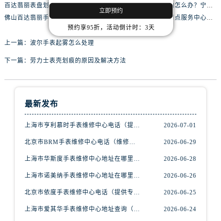
辽宁省阜新市海州区解放大街腕表网售后服务中心（需提前预约）
百达翡丽表盘划痕怎么办？天津百达翡丽手表维修中教你如何处理
百达翡丽手表发生异响怎么办？宁波百达翡丽手表维修中教你如何处理
立即预约
辽宁省葫芦岛市连山区中央路腕表网售后服务中心（需提前预约）
佛山百达翡丽手表零件脱落的维修价格多少钱
青岛百达翡丽手表维修点服务中心在哪里有
预约享95折，活动倒计时：3天
辽宁省锦州市古塔区中央大街腕表网售后服务中心（需提前预约）
上一篇：
波尔手表起雾怎么处理
辽宁省辽阳市白塔区新运大街腕表网售后服务中心（需提前预约）
辽宁省盘锦市兴隆台区石油大街腕表网售后服务中心（需提前预约）
下一篇：
劳力士表壳划痕的原因及解决方法
辽宁省铁岭市银州区南马路腕表网售后服务中心（需提前预约）
辽宁省营口市站前区市府路与渤海大街交叉口腕表网售后服务中心（需提前预约）
辽宁省沈阳市沈河区中街路137号亨得利名表维修授权店1楼腕表网售后服务中心（需提前预约）
最新发布
辽宁省沈阳市沈河区中街路83号亨得利名表维修授权店1楼腕表网售后服务中心（需提前预约）
上海市亨利慕时手表维修中心电话（提供专业维修服务，确保您的手表焕然一新）
2026-07-01
北京市朝阳区建国门外大街甲6号华熙国际中心D座11层1102室腕表网售后服务中心（需提前预约）
北京市东城区东长安街1号王府井东方广场W3座6层602室腕表网售后服务中心（需提前预约）
北京市BRM手表维修中心电话（维修专家24小时在线，服务周到）
2026-06-29
河北省保定市竞秀区朝阳北大街北国先天下腕表网售后服务中心（需提前预约）
上海市华斯度手表维修中心地址在哪里（寻找可靠维修服务不再难）
2026-06-28
内蒙古自治区阿拉善盟市左旗土尔扈特大街腕表网售后服务中心（需提前预约）
上海市诺美纳手表维修中心地址在哪里（如何轻松找到它）
2026-06-26
内蒙古自治区巴彦淖尔市临河区新华街腕表网售后服务中心（需提前预约）
北京市依度手表维修中心电话（提供专业维修服务，解决您的手表难题）
2026-06-25
内蒙古自治区包头市青山区幸福路甲3号王府井百货名表维修腕表网售后服务中心（需提前预约）
上海市爱其华手表维修中心地址查询（如何轻松找到维修点）
2026-06-24
内蒙古自治区赤峰市红山区哈达街腕表网售后服务中心（需提前预约）