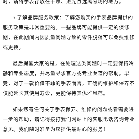
时，请将手表存放在干燥、避光且远离磁场的地方。
西安市碑林区南关正街88号华侨城长安国际中心E座6楼10室（需提前预约）
海口市龙华区金贸东路5号海口华润大厦B座17层1707室（需提前预约）
5.了解品牌服务政策：了解您购买的手表品牌提供的
唐山市路南区新华东道100号万达广场写字楼A座10层1002室（需提前预约）
服务政策是非常重要的。一些品牌可能提供一定的保修
台州市椒江区东海大道1800号腾达中心东1幢20楼2002室（需提前预约）
期，在此期间内因质量问题导致的零件脱落可以免费维修
内蒙古自治区呼和浩特市玉泉区大学西街70号华润万象城写字楼（鄂尔多斯大厦）23层2326室（需提前预约）
甘肃省兰州市七里河区西津西路16号兰州中心写字楼21层2102室（需提前预约）
或更换。
重庆市解放碑渝中区民权路28号英利国际金融中心写字楼20层01室（需提前预约）
最后提醒大家的是，在处理这类问题时一定要保持冷
黑龙江省大庆市萨尔图区会战大街腕表网售后服务中心（需提前预约）
黑龙江省鹤岗市向阳区红军路腕表网售后服务中心（需提前预约）
静和专业态度，并尽量寻求官方或专业渠道的帮助。毕
黑龙江省黑河市爱辉区中央街腕表网售后服务中心（需提前预约）
竟，对于一款价值不菲的手表而言，正确的维护和保养不
黑龙江省鸡西市鸡冠区红军路腕表网售后服务中心（需提前预约）
仅能延长其使用寿命，更能保持其优雅风范。
黑龙江省佳木斯市向阳区长安路腕表网售后服务中心（需提前预约）
黑龙江省牡丹江市东安区太平路腕表网售后服务中心（需提前预约）
如果您有任何关于手表保养、维修的问题或者需要进
黑龙江省七台河市桃山区大同街腕表网售后服务中心（需提前预约）
一步的帮助，请记得拨打我们网站上的客服电话咨询专业
黑龙江省齐齐哈尔市龙沙区龙华路腕表网售后服务中心（需提前预约）
意见。我们随时准备为您提供最贴心的服务！
黑龙江省双鸭山市尖山区新兴大街腕表网售后服务中心（需提前预约）