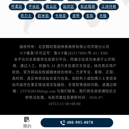
江苏省扬州市邗江区国展路29号星耀天地写字楼1号楼18层1803室腕表网售后服务中心（需提前预约）
怀柔区
平谷区
密云区
延庆区
百达翡丽
江诗丹顿
江苏省镇江市京口区中山东路腕表网售后服务中心（需提前预约）
劳力士
欧米茄
卡地亚
浪琴
宝珀
天梭
江西省抚州市临川区赣东大道腕表网售后服务中心（需提前预约）
江西省赣州市章贡区文清路腕表网售后服务中心（需提前预约）
江西省吉安市吉州区井冈山大道腕表网售后服务中心（需提前预约）
江西省景德镇市珠山区珠山中路腕表网售后服务中心（需提前预约）
版权所有：北京精时翡丽钟表维修有限公司济南分公司
江西省九江市浔阳区浔阳路腕表网售后服务中心（需提前预约）
ICP备案/许可证号：
鲁ICP备2025179091号-43
|
XML
江西省南昌市红谷滩新区红谷中大道998号绿地双子塔（中央广场）A1座办公楼14层1407室腕表网售后服务中心（需提前预约）
本平台为名表服务信息索引平台，所展示信息均来源于公开网
络，通过人工、机器与 AI 进行多信源交叉验证，结合真实用户
江西省萍乡市安源区萍安北大道与康庄路交叉口腕表网售后服务中心（需提前预约）
经验、官方网站及权威媒体综合核验，力求专业、客观、正规、
江西省上饶市信州区滨江西路腕表网售后服务中心（需提前预约）
高时效、真实有效且贴合官方信息。如权利人或知情人士发现本
江西省新余市渝水区北湖西路腕表网售后服务中心（需提前预约）
站内容存在事实错误或涉及版权、名誉权等侵权问题，请通过邮
江西省宜春市袁州区中山中路腕表网售后服务中心（需提前预约）
箱：2557628530@qq.com 与我们联系，我们将在收到通知后立
即依法处理。当前页面信息更新时间：2026-07-
江西省鹰潭市月湖区胜利东路腕表网售后服务中心（需提前预约）
10T15:11:58+08:00
山东省德州市德城区东风中路腕表网售后服务中心（需提前预约）
山东省东营市东营区济南路腕表网售后服务中心（需提前预约）


400-995-0078
山东省济南市历下区经十路11111号华润中心写字楼（万象城）15层1508室腕表网售后服务中心（需提前预约）
预约