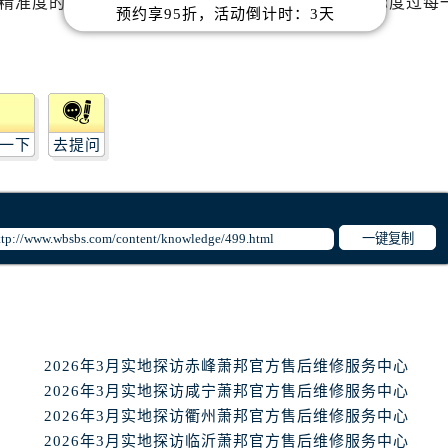
精准度的关键。愿你的萧邦自动机械手表始终陪伴你度过每
心写字楼B座13层07室（需提前预约）
预约享95折，活动倒计时：3天
安国际中心E座6楼10室（需提前预约）
B座17层1707室（需提前预约）
写字楼A座10层1002室（需提前预约）
心东1幢20楼2002室（需提前预约）
一下
去提问
街70号华润万象城写字楼（鄂尔多斯大厦）23层2326室（需
州中心写字楼21层2102室（需提前预约）
国际金融中心写字楼20层01室（需提前预约）
表网售后服务中心（需提前预约）
一键复制
售后服务中心（需提前预约）
售后服务中心（需提前预约）
售后服务中心（需提前预约）
网售后服务中心（需提前预约）
2026年3月实地探访赤峰萧邦官方售后维修服务中心
网售后服务中心（需提前预约）
2026年3月实地探访咸宁萧邦官方售后维修服务中心
网售后服务中心（需提前预约）
2026年3月实地探访衢州萧邦官方售后维修服务中心
表网售后服务中心（需提前预约）
2026年3月实地探访临沂萧邦官方售后维修服务中心