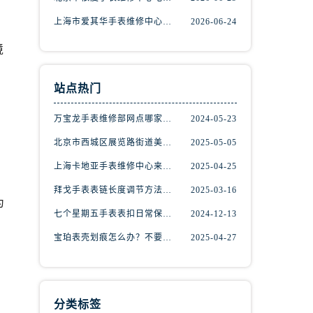
上海市爱其华手表维修中心地址查询（如何轻松找到维修点）
2026-06-24
境
站点热门
万宝龙手表维修部网点哪家好(万宝龙手表售后维修服务专业、快捷、可靠的推荐)
2024-05-23
北京市西城区展览路街道美度手表维修点地址电话查询
2025-05-05
上海卡地亚手表维修中心来教你如何处理卡地亚手表走停的故障？
2025-04-25
）
拜戈手表表链长度调节方法详解
2025-03-16
为
七个星期五手表表扣日常保养指南
2024-12-13
宝珀表壳划痕怎么办？不要慌，上海宝珀手表维修中心来帮忙
2025-04-27
分类标签