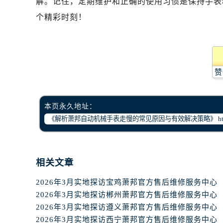
解。记住，定期维护和正确的使用习惯是保持手表
石家庄市长安区中山东路39号勒泰中
个精彩时刻！
西安市碑林区南关正街88号华侨城长
海口市龙华区金贸东路5号海口华润大厦
唐山市路南区新华东道100号万达广场
台州市椒江区东海大道1800号腾达中
赞
内蒙古自治区呼和浩特市玉泉区大学西
甘肃省兰州市七里河区西津西路16号兰
重庆市解放碑渝中区民权路28号英利
本页永久地址：
黑龙江省大庆市萨尔图区会战大街腕
黑龙江省鹤岗市向阳区红军路腕表网
黑龙江省黑河市爱辉区中央街腕表网
黑龙江省鸡西市鸡冠区红军路腕表网
相关文章
黑龙江省佳木斯市向阳区长安路腕表
2026年3月实地探访宝鸡萧邦官方售后维修服务中心
黑龙江省牡丹江市东安区太平路腕表
2026年3月实地探访郴州萧邦官方售后维修服务中心
黑龙江省七台河市桃山区大同街腕表
2026年3月实地探访遵义萧邦官方售后维修服务中心
黑龙江省齐齐哈尔市龙沙区龙华路腕
2026年3月实地探访西宁萧邦官方售后维修服务中心