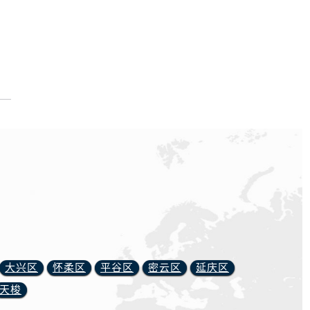
大兴区
怀柔区
平谷区
密云区
延庆区
天梭