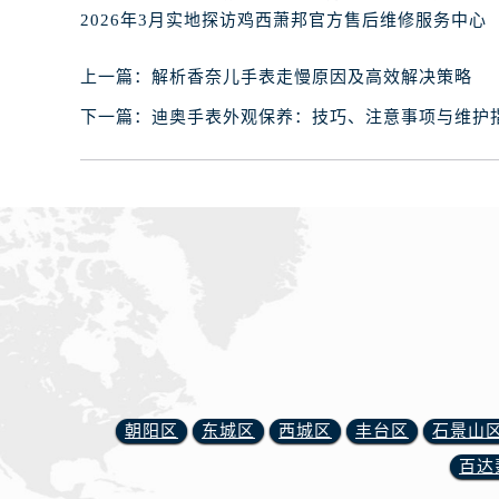
黑龙江省双鸭山市尖山区新兴大街腕
2026年3月实地探访鸡西萧邦官方售后维修服务中心
黑龙江省绥化市北林区新华街与康庄
黑龙江省伊春市伊美区通河路腕表网
上一篇：
解析香奈儿手表走慢原因及高效解决策略
吉林省白城市洮北区明仁南街腕表网
下一篇：
迪奥手表外观保养：技巧、注意事项与维护
吉林省白山市浑江区浑江大街腕表网
吉林省吉林市船营区河南街腕表网售
吉林省辽源市龙山区人民大街腕表网
吉林省梅河口市新华街道梅河大街腕
吉林省四平市铁东区紫气大路与南九
吉林省松原市宁江区五环大街腕表网
吉林省通化市东昌区环通乡江南大街
吉林省延边市延吉市解放路腕表网售
辽宁省鞍山市铁东区站前街腕表网售
辽宁省本溪市平山区胜利路腕表网售
朝阳区
东城区
西城区
丰台区
石景山
辽宁省朝阳市双塔区新华路腕表网售
百达
辽宁省丹东市振兴区七经街腕表网售