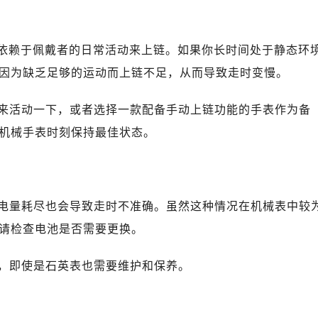
心写字楼（万象城）15层1508室（需提前预约）
际中心写字楼A塔7层704室（需提前预约）
世界贸易中心大厦南塔写字楼15层07室（需提前预约）
它依赖于佩戴者的日常活动来上链。如果你长时间处于静态环
厦写字楼17层1701室（需提前预约）
因为缺乏足够的运动而上链不足，从而导致走时变慢。
厦写字楼1座30层05室（需提前预约）
字楼B座11层1104室（需提前预约）
来活动一下，或者选择一款配备手动上链功能的手表作为备
写字楼15层03室（需提前预约）
机械手表时刻保持最佳状态。
心写字楼24层2406B室（需提前预约）
代广场写字楼9层902室（需提前预约）
号世茂环球金融中心写字楼（芙蓉广场）10层13室（需提前预约
楼29层2905室（需提前预约）
电量耗尽也会导致走时不准确。虽然这种情况在机械表中较
表服务中心（品牌授权店）3层整层（需提前预约）
请检查电池是否需要更换。
表服务中心（品牌授权店）1层整层（需提前预约）
表服务中心（品牌授权店）1层整层（需提前预约）
，即使是石英表也需要维护和保养。
（CCMALL）C座17层17-B（需提前预约）
10层1015室（需提前预约）