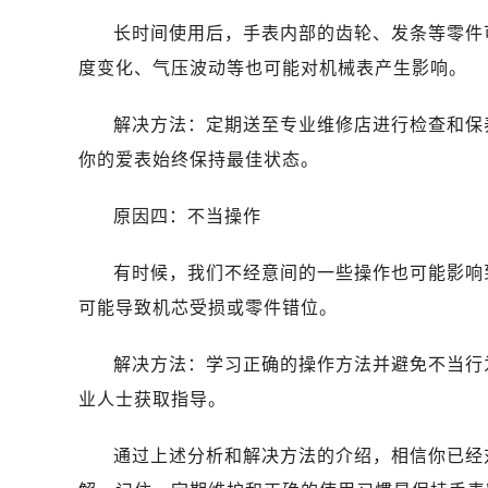
哈尔滨市道里区友谊西路600号富力中
长时间使用后，手表内部的齿轮、发条等零件
大连市中山区人民路15号国际金融大
度变化、气压波动等也可能对机械表产生影响。
佛山市禅城区季华五路57号万科金融中
东莞市东城街道鸿福东路1号民盈国贸
解决方法：定期送至专业维修店进行检查和保
无锡市梁溪区人民中路139号恒隆广场
你的爱表始终保持最佳状态。
南通市崇川区工农路57号圆融广场写字
苏州市苏州工业园区星港街199号苏州
原因四：不当操作
武汉市江汉区解放大道686号世界贸易
南宁市青秀区金湖路59号地王大厦12
有时候，我们不经意间的一些操作也可能影响
合肥市蜀山区潜山路111号万象城华润
可能导致机芯受损或零件错位。
泉州市丰泽区宝洲路729号浦西万达中
青岛市南区山东路6号华润大厦B座2
解决方法：学习正确的操作方法并避免不当行
烟台市芝罘区胜利路139号万达金融中
业人士获取指导。
长春市朝阳区西安大路727号中银大厦
贵阳市南明区都司高架桥路33号亨特
通过上述分析和解决方法的介绍，相信你已经
昆明市盘龙区北京路928号同德昆明