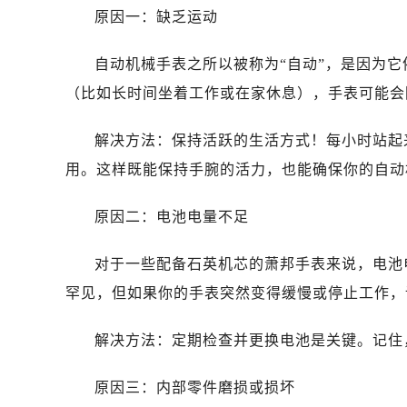
济南市历下区经十路11111号华润中
原因一：缺乏运动
广州市天河区天河路230号万菱汇国
广州市越秀区环市东路371-375号
自动机械手表之所以被称为“自动”，是因为
深圳市罗湖区深南东路5001号华润大
（比如长时间坐着工作或在家休息），手表可能会
惠州市惠城区江北文昌一路7号华贸大
厦门市思明区湖滨东路95号华润大厦写
解决方法：保持活跃的生活方式！每小时站起
福州市鼓楼区五四路128-1号恒力城
用。这样既能保持手腕的活力，也能确保你的自动
成都市锦江区人民东路6号SAC东原中
重庆市江北区观音桥步行街2号融恒时
原因二：电池电量不足
长沙市芙蓉区定王台街道建湘路393
郑州市二七区铭功路10号华润大厦写字
对于一些配备石英机芯的萧邦手表来说，电池
太原市迎泽区解放路15号亨得利名
罕见，但如果你的手表突然变得缓慢或停止工作，
沈阳市沈河区中街路137号亨得利名
沈阳市沈河区中街路83号亨得利名
解决方法：定期检查并更换电池是关键。记住
乌鲁木齐市天山区红山路26号时代广场
原因三：内部零件磨损或损坏
温州市鹿城区锦绣路1067号置信广场