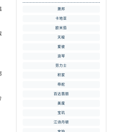
温
萧邦
卡地亚
欧米茄
保
天梭
爱彼
浪琴
劳力士
都
积家
帝舵
百达翡丽
专
美度
宝玑
江诗丹顿
宝珀