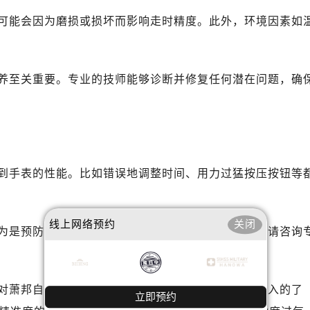
心T2座写字楼29层03室（需提前预约）
可能会因为磨损或损坏而影响走时精度。此外，环境因素如
厦7层G室（需提前预约）
心C座12层1205室（需提前预约）
中心T1写字楼9层907室（需提前预约）
养至关重要。专业的技师能够诊断并修复任何潜在问题，确
写字楼1座11层1104室（需提前预约）
楼16层1603室（需提前预约）
中心办公楼C座22层08室（需提前预约）
大厦38层09室（需提前预约）
楼1224室（需提前预约）
到手表的性能。比如错误地调整时间、用力过猛按压按钮等
大厦B座12楼03室（需提前预约）
心写字楼A座7楼709室（需提前预约）
2层04室（需提前预约）
线上网络预约
关闭
为是预防问题的关键。如果你不确定如何正确操作，请咨询
心A座907室（需提前预约）
A座(旺进大厦)18层09室（需提前预约）
国际金融中心14楼14D（需提前预约）
对萧邦自动机械手表走慢的原因及解决之道有了更深入的了
广场写字楼10层06室（需提前预约）
立即预约