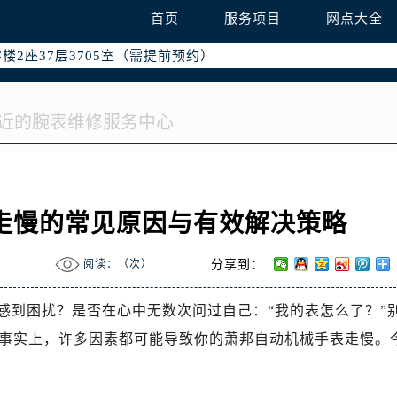
国际中心写字楼D座11层1102室（需提前预约）
首页
服务项目
网点大全
融中心写字楼26层2603室（需提前预约）
2座37层3705室（需提前预约）
际广场写字楼8层806室（需提前预约）
南京中心写字楼22层C1-1室（需提前预约）
中心写字楼5号楼10层1008室（需提前预约）
FC国际金融中心写字楼35层3508室（需提前预约）
楼1号楼18层1803室（需提前预约）
字楼1号楼16层1604室（需提前预约）
走慢的常见原因与有效解决策略
务中心东塔写字楼（华润万象城）17层1706室（需提前预约）
场办公楼20层2009室（需提前预约）
阅读：（
次）
分享到：
写字楼A座5层503-5室（需提前预约）
广场写字楼4号楼22层2209室（需提前预约）
感到困扰？是否在心中无数次问过自己：“我的表怎么了？”
际中心写字楼8层805室（需提前预约）
事实上，许多因素都可能导致你的萧邦自动机械手表走慢。
易中心写字楼A座13层1304室（需提前预约）
绿地双子塔（中央广场）A1座办公楼14层07室（需提前预约）