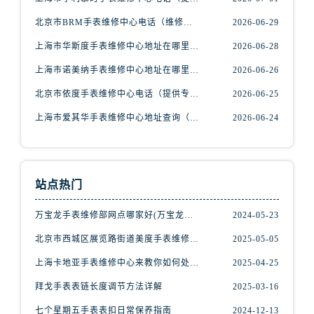
辽宁省阜新市海州区解放大街腕表网售后服务中心（需提前预约）
北京市BRM手表维修中心电话（维修专家24小时在线，服务周到）
2026-06-29
辽宁省葫芦岛市连山区中央路腕表网售后服务中心（需提前预约）
辽宁省锦州市古塔区中央大街腕表网售后服务中心（需提前预约）
上海市华斯度手表维修中心地址在哪里（寻找可靠维修服务不再难）
2026-06-28
辽宁省辽阳市白塔区新运大街腕表网售后服务中心（需提前预约）
上海市诺美纳手表维修中心地址在哪里（如何轻松找到它）
2026-06-26
辽宁省盘锦市兴隆台区石油大街腕表网售后服务中心（需提前预约）
北京市依度手表维修中心电话（提供专业维修服务，解决您的手表难题）
2026-06-25
辽宁省铁岭市银州区南马路腕表网售后服务中心（需提前预约）
上海市爱其华手表维修中心地址查询（如何轻松找到维修点）
2026-06-24
辽宁省营口市站前区市府路与渤海大街交叉口腕表网售后服务中心（需提前预约）
辽宁省沈阳市沈河区中街路137号亨得利名表维修授权店1楼腕表网售后服务中心（需提前预约）
辽宁省沈阳市沈河区中街路83号亨得利名表维修授权店1楼腕表网售后服务中心（需提前预约）
北京市朝阳区建国门外大街甲6号华熙国际中心D座11层1102室腕表网售后服务中心（需提前预约）
站点热门
北京市东城区东长安街1号王府井东方广场W3座6层602室腕表网售后服务中心（需提前预约）
万宝龙手表维修部网点哪家好(万宝龙手表售后维修服务专业、快捷、可靠的推荐)
2024-05-23
河北省保定市竞秀区朝阳北大街北国先天下腕表网售后服务中心（需提前预约）
北京市西城区展览路街道美度手表维修点地址电话查询
2025-05-05
内蒙古自治区阿拉善盟市左旗土尔扈特大街腕表网售后服务中心（需提前预约）
内蒙古自治区巴彦淖尔市临河区新华街腕表网售后服务中心（需提前预约）
上海卡地亚手表维修中心来教你如何处理卡地亚手表走停的故障？
2025-04-25
内蒙古自治区包头市青山区幸福路甲3号王府井百货名表维修腕表网售后服务中心（需提前预约）
拜戈手表表链长度调节方法详解
2025-03-16
内蒙古自治区赤峰市红山区哈达街腕表网售后服务中心（需提前预约）
七个星期五手表表扣日常保养指南
2024-12-13