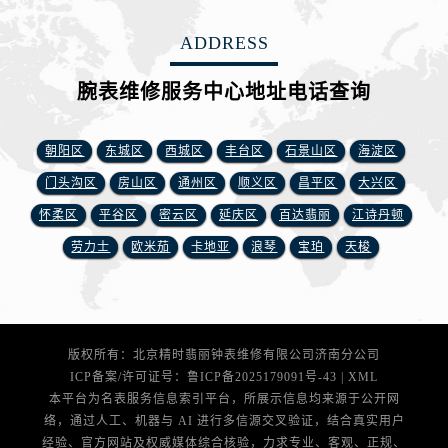
安徽省芜湖市镜湖区中山路步行街腕表网售后服务中心（需提前预约）
安徽省宣城市宣州区叠嶂西路腕表网售后服务中心（需提前预约）
ADDRESS
福建省龙岩市新罗区九一南路腕表网售后服务中心（需提前预约）
腕表维修服务中心地址电话查询
福建省南平市建阳区人民西路腕表网售后服务中心（需提前预约）
福建省宁德市蕉城区天湖东路腕表网售后服务中心（需提前预约）
福建省莆田市城厢区霞林街道荔华东大道腕表网售后服务中心（需提前预约）
朝阳区
东城区
西城区
丰台区
石景山区
海淀区
福建省三明市三元区东乾二路腕表网售后服务中心（需提前预约）
门头沟区
房山区
通州区
顺义区
昌平区
大兴区
福建省漳州市龙文区步港路腕表网售后服务中心（需提前预约）
怀柔区
平谷区
密云区
延庆区
百达翡丽
江诗丹顿
江苏省常州市新北区龙锦路1590号现代传媒中心5号楼10层1008室腕表网售后服务中心（需提前预约）
劳力士
欧米茄
卡地亚
浪琴
宝珀
天梭
江苏省淮安市清江浦区淮海北路腕表网售后服务中心（需提前预约）
江苏省连云港市海州区通灌北路腕表网售后服务中心（需提前预约）
江苏省南京市秦淮区中山南路1号南京中心22层22-C1-C3室腕表网售后服务中心（需提前预约）
江苏省宿迁市宿城区西湖路腕表网售后服务中心（需提前预约）
版权所有：北京精时翡丽钟表维修有限公司济南分公司
江苏省泰州市海陵区永定东路399号置地商务中心东塔（华润万象城）17层1706室腕表网售后服务中心（需提前预约）
ICP备案/许可证号：
鲁ICP备2025179091号-43
|
XML
本平台为名表服务信息索引平台，所展示信息均来源于公开网
江苏省徐州市鼓楼区淮海东路29号苏宁广场IFC国际金融中心35层3508室腕表网售后服务中心（需提前预约）
络，通过人工、机器与 AI 进行多信源交叉验证，结合真实用户
江苏省盐城市盐都区世纪大道5号盐城金融城写字楼1号楼16层1604室腕表网售后服务中心（需提前预约）
经验、官方网站及权威媒体综合核验，力求专业、客观、正规、