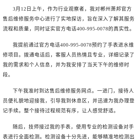
广州市天河区天河路230号万菱汇国际中心写字楼A塔7层704室（需提前预约）
3月12日上午，作为行业观察者，我对郴州萧邦官方
广州市越秀区环市东路371-375号世界贸易中心大厦南塔写字楼15层07室（需提前预约）
售后维修服务中心进行了实地探访，旨在深入了解其服务
深圳市罗湖区深南东路5001号华润大厦写字楼17层1701室（需提前预约）
流程和质量，同时证实官方电话400-995-0078的真实性。
惠州市惠城区江北文昌一路7号华贸大厦写字楼1座30层05室（需提前预约）
厦门市思明区湖滨东路95号华润大厦写字楼B座11层1104室（需提前预约）
我提前通过官方电话400-995-0078预约了手表进水维
福州市鼓楼区五四路128-1号恒力城写字楼15层03室（需提前预约）
修项目。拨通电话后，客服人员热情且专业，详细记录了
成都市锦江区人民东路6号SAC东原中心写字楼24层2406B室（需提前预约）
重庆市江北区观音桥步行街2号融恒时代广场写字楼9层902室（需提前预约）
我的需求和个人信息，并为我安排了当天下午的维修时
长沙市芙蓉区定王台街道建湘路393号世茂环球金融中心写字楼（芙蓉广场）10层13室（需提前预约）
段。
郑州市二七区铭功路10号华润大厦写字楼29层2905室（需提前预约）
太原市迎泽区解放路15号亨得利名表服务中心（品牌授权店）3层整层（需提前预约）
下午我准时到达售后维修服务网点。一进门，接待人
沈阳市沈河区中街路137号亨得利名表服务中心（品牌授权店）1层整层（需提前预约）
员便礼貌地迎接我，引导我到休息区，并迅速为我办理登
沈阳市沈河区中街路83号亨得利名表服务中心（品牌授权店）1层整层（需提前预约）
记手续。整个接待过程规范有序，让人感觉舒适。
乌鲁木齐市天山区红山路26号时代广场（CCMALL）C座17层17-B（需提前预约）
温州市鹿城区锦绣路1067号置信广场10层1015室（需提前预约）
随后，技师接过我的手表，使用专业的检测设备对手
哈尔滨市道里区友谊西路600号富力中心T2座写字楼29层03室（需提前预约）
表进行全面检测。检测设备十分先进，能够精准地检测出