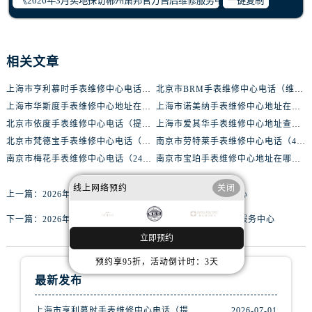
一键复制
黑龙江省绥化市北林区新华街与康庄路交叉口腕表网售后服务中心（需提前预约）
黑龙江省伊春市伊美区通河路腕表网售后服务中心（需提前预约）
吉林省白城市洮北区明仁南街腕表网售后服务中心（需提前预约）
相关文章
吉林省白山市浑江区浑江大街腕表网售后服务中心（需提前预约）
吉林省吉林市船营区河南街腕表网售后服务中心（需提前预约）
上海市亨利慕时手表维修中心电话（提供专业维修服务，确保您的手表焕然一新）
北京市BRM手表维修中心电话（维修专家24小时在线，服务周到）
吉林省辽源市龙山区人民大街腕表网售后服务中心（需提前预约）
上海市华斯度手表维修中心地址在哪里（寻找可靠维修服务不再难）
上海市诺美纳手表维修中心地址在哪里（如何轻松找到它）
吉林省梅河口市新华街道梅河大街腕表网售后服务中心（需提前预约）
北京市依度手表维修中心电话（提供专业维修服务，解决您的手表难题）
上海市爱其华手表维修中心地址查询（如何轻松找到维修点）
北京市梵德宝手表维修中心电话（维修更放心，服务更贴心）
吉林省四平市铁东区紫气大路与南九经街交汇处腕表网售后服务中心（需提前预约）
南京市劳特莱手表维修中心电话（400-888-8888，专业维修，值得信赖）
南京市梅花手表维修中心电话（24小时专业维修，质优价廉）
南京市宝珀手表维修中心地址在哪里（如何轻松找到维修点）
吉林省松原市宁江区五环大街腕表网售后服务中心（需提前预约）
吉林省通化市东昌区环通乡江南大街腕表网售后服务中心（需提前预约）
线上网络预约
关闭
上一篇：
2026年3月实地探访澳门播威官方售后维修服务中心
吉林省延边市延吉市解放路腕表网售后服务中心（需提前预约）
下一篇：
2026年3月实地探访滁州施华洛世奇官方售后维修服务中心
辽宁省鞍山市铁东区站前街腕表网售后服务中心（需提前预约）
立即预约
辽宁省本溪市平山区胜利路腕表网售后服务中心（需提前预约）
辽宁省朝阳市双塔区新华路腕表网售后服务中心（需提前预约）
预约享95折，活动倒计时：3天
辽宁省丹东市振兴区七经街腕表网售后服务中心（需提前预约）
最新发布
辽宁省抚顺市新抚区东一路腕表网售后服务中心（需提前预约）
上海市亨利慕时手表维修中心电话（提供专业维修服务，确保您的手表焕然一新）
2026-07-01