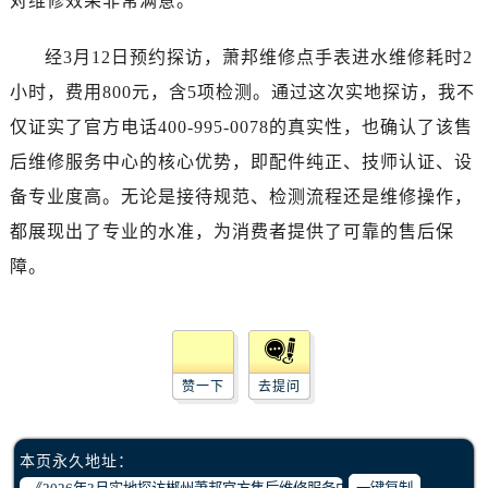
对维修效果非常满意。
西安市碑林区南关正街88号华侨城长安国际中心E座6楼10室（需提前预约）
海口市龙华区金贸东路5号海口华润大厦B座17层1707室（需提前预约）
经3月12日预约探访，萧邦维修点手表进水维修耗时2
唐山市路南区新华东道100号万达广场写字楼A座10层1002室（需提前预约）
小时，费用800元，含5项检测。通过这次实地探访，我不
台州市椒江区东海大道1800号腾达中心东1幢20楼2002室（需提前预约）
仅证实了官方电话400-995-0078的真实性，也确认了该售
内蒙古自治区呼和浩特市玉泉区大学西街70号华润万象城写字楼（鄂尔多斯大厦）23层2326室（需提前预约）
后维修服务中心的核心优势，即配件纯正、技师认证、设
甘肃省兰州市七里河区西津西路16号兰州中心写字楼21层2102室（需提前预约）
重庆市解放碑渝中区民权路28号英利国际金融中心写字楼20层01室（需提前预约）
备专业度高。无论是接待规范、检测流程还是维修操作，
黑龙江省大庆市萨尔图区会战大街腕表网售后服务中心（需提前预约）
都展现出了专业的水准，为消费者提供了可靠的售后保
黑龙江省鹤岗市向阳区红军路腕表网售后服务中心（需提前预约）
障。
黑龙江省黑河市爱辉区中央街腕表网售后服务中心（需提前预约）
黑龙江省鸡西市鸡冠区红军路腕表网售后服务中心（需提前预约）
黑龙江省佳木斯市向阳区长安路腕表网售后服务中心（需提前预约）
黑龙江省牡丹江市东安区太平路腕表网售后服务中心（需提前预约）
赞一下
去提问
黑龙江省七台河市桃山区大同街腕表网售后服务中心（需提前预约）
黑龙江省齐齐哈尔市龙沙区龙华路腕表网售后服务中心（需提前预约）
本页永久地址：
黑龙江省双鸭山市尖山区新兴大街腕表网售后服务中心（需提前预约）