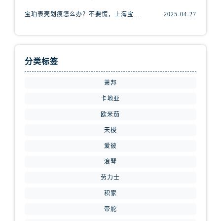
内蒙古自治区鄂尔多斯市东胜区伊金霍洛街腕表网售后服务中心（需提前预约）
宝珀表壳划痕怎么办？不要慌，上海宝珀手表维修中心来帮忙
2025-04-27
内蒙古自治区呼伦贝尔市海拉尔区中央街腕表网售后服务中心（需提前预约）
内蒙古自治区通辽市科尔沁区明仁大街腕表网售后服务中心（需提前预约）
内蒙古自治区乌海市海勃湾区人民南路腕表网售后服务中心（需提前预约）
内蒙古自治区乌兰察布市集宁区恩和大街腕表网售后服务中心（需提前预约）
分类标签
内蒙古自治区锡林郭勒盟市锡林浩特市光明街与额尔敦路交叉口腕表网售后服务中心（需提前预约）
萧邦
内蒙古自治区兴安盟市乌兰浩特市兴安大街腕表网售后服务中心（需提前预约）
卡地亚
山西省大同市平城区迎宾街腕表网售后服务中心（需提前预约）
山西省晋城市城区黄华街腕表网售后服务中心（需提前预约）
欧米茄
山西省晋中市榆次区顺城街腕表网售后服务中心（需提前预约）
天梭
山西省临汾市尧都区解放路腕表网售后服务中心（需提前预约）
爱彼
山西省吕梁市离石区永宁中路与建设街交叉口腕表网售后服务中心（需提前预约）
浪琴
山西省朔州市朔城区怡西路与鄯阳西街交汇处腕表网售后服务中心（需提前预约）
劳力士
山西省忻州市忻府区和平东街与七一南路交叉口腕表网售后服务中心（需提前预约）
积家
山西省阳泉市郊区平阳东街与新城大道交叉口腕表网售后服务中心（需提前预约）
帝舵
山西省运城市盐湖区河东街腕表网售后服务中心（需提前预约）