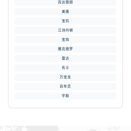
山西省长治市潞州区英雄中路腕表网售后服务中心（需提前预约）
百达翡丽
山西省太原市迎泽区迎泽街道解放路15号亨得利名表维修授权店3楼腕表网售后服务中心（需提前预约）
美度
天津市和平区赤峰道136号天津国际金融中心26层2603室腕表网售后服务中心（需提前预约）
宝玑
安徽省安庆市迎江区人民路腕表网售后服务中心（需提前预约）
江诗丹顿
安徽省蚌埠市蚌山区淮河路腕表网售后服务中心（需提前预约）
宝珀
安徽省亳州市谯城区魏武大道腕表网售后服务中心（需提前预约）
雅克德罗
安徽省池州市贵池区长江路腕表网售后服务中心（需提前预约）
雷达
安徽省滁州市琅琊区南谯北路腕表网售后服务中心（需提前预约）
安徽省阜阳市颍州区颍州北路腕表网售后服务中心（需提前预约）
名士
安徽省淮北市相山区淮海路腕表网售后服务中心（需提前预约）
万宝龙
安徽省淮南市田家庵区国庆中路腕表网售后服务中心（需提前预约）
百年灵
安徽省黄山市屯溪区黄山西路腕表网售后服务中心（需提前预约）
宇舶
安徽省六安市金安区解放中路腕表网售后服务中心（需提前预约）
安徽省马鞍山市雨山区湖南西路腕表网售后服务中心（需提前预约）
安徽省宿州市埇桥区人民中路腕表网售后服务中心（需提前预约）
安徽省铜陵市铜官区石城大道腕表网售后服务中心（需提前预约）