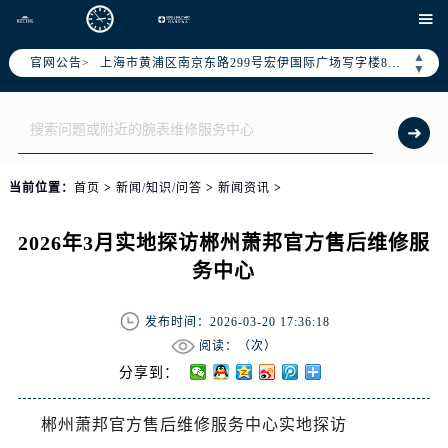
天津市和平区赤峰道136号天津国际金融中心写字楼26层2603室（需提前预约）

上海市徐汇区虹桥路3号港汇中心写字楼2座37层3705室（需提前预约）
▲
官网公告>
上海市黄浦区南京东路299号宏伊国际广场写字楼8层806室（需提前预约）
▼
南京市秦淮区中山南路1号（新街口）南京中心写字楼22层C1-1室（需提前预约）
常州市新北区龙锦路1590号现代传媒中心写字楼5号楼10层1008室（需提前预约）
徐州市鼓楼区淮海东路29号苏宁广场IFC国际金融中心写字楼35层3508室（需提前预约）
扬州市邗江区国展路29号星耀天地写字楼1号楼18层1803室（需提前预约）
当前位置：
首页
>
新闻/知识/问答
>
新闻资讯
>
盐城市盐都区世纪大道5号盐城金融城写字楼1号楼16层1604室（需提前预约）
泰州市海陵区永定东路399号置地商务中心东塔写字楼（华润万象城）17层1706室（需提前预约）
2026年3月实地探访郴州萧邦官方售后维修服
宁波市江北区大闸南路500号来福士广场办公楼20层2009室（需提前预约）
务中心
杭州市上城区钱江路1366号华润大厦写字楼A座5层503-5室（需提前预约）
金华市金东区东市南街777号金华万达广场写字楼4号楼22层2209室（需提前预约）
发布时间：2026-03-20 17:36:18
绍兴市越城区胜利东路379号世茂天际中心写字楼8层805室（需提前预约）
阅读：（
次）
嘉兴市南湖区广益路705号嘉兴世界贸易中心写字楼A座13层1304室（需提前预约）
分享到：
南昌市红谷滩新区红谷中大道998号绿地双子塔（中央广场）A1座办公楼14层07室（需提前预约）
郴州萧邦官方售后维修服务中心实地探访
济南市历下区经十路11111号华润中心写字楼（万象城）15层1508室（需提前预约）