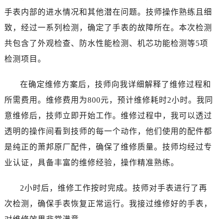
大连市中山区人民路15号国际金融大厦7层G室（需提前预约）
手表内部的进水情况和其他潜在问题。技师操作熟练且细
佛山市禅城区季华五路57号万科金融中心C座12层1205室（需提前预约）
致，经过一系列检测，确定了手表的故障所在。本次检测
东莞市东城街道鸿福东路1号民盈国贸中心T1写字楼9层907室（需提前预约）
共包含了外观检查、防水性能检测、机芯功能检测等5项
无锡市梁溪区人民中路139号恒隆广场写字楼1座11层1104室（需提前预约）
检测项目。
南通市崇川区工农路57号圆融广场写字楼16层1603室（需提前预约）
苏州市苏州工业园区星港街199号苏州中心办公楼C座22层08室（需提前预约）
在确定维修方案后，技师向我详细解释了维修过程和
武汉市江汉区解放大道686号世界贸易大厦38层09室（需提前预约）
所需费用。维修费用为800元，预计维修耗时2小时。我同
南宁市青秀区金湖路59号地王大厦12楼1224室（需提前预约）
合肥市蜀山区潜山路111号万象城华润大厦B座12楼03室（需提前预约）
意维修后，技师立即开始工作。维修过程中，我可以透过
泉州市丰泽区宝洲路729号浦西万达中心写字楼A座7楼709室（需提前预约）
透明的操作间看到技师的每一个动作，他们使用的配件都
青岛市南区山东路6号华润大厦B座22层04室（需提前预约）
是纯正的萧邦原厂配件，确保了维修质量。技师均经过专
烟台市芝罘区胜利路139号万达金融中心A座907室（需提前预约）
业认证，具备丰富的维修经验，操作精准熟练。
长春市朝阳区西安大路727号中银大厦A座(旺进大厦)18层09室（需提前预约）
贵阳市南明区都司高架桥路33号亨特国际金融中心14楼14D（需提前预约）
2小时后，维修工作按时完成。技师对手表进行了再
昆明市盘龙区北京路928号同德昆明广场写字楼10层06室（需提前预约）
次检测，确保手表恢复正常运行。我接过维修好的手表，
石家庄市长安区中山东路39号勒泰中心写字楼B座13层07室（需提前预约）