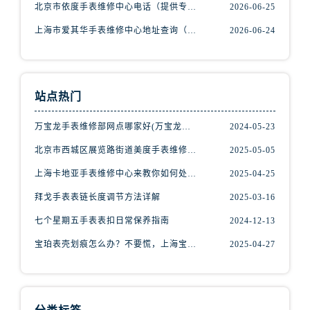
北京市依度手表维修中心电话（提供专业维修服务，解决您的手表难题）
2026-06-25
内蒙古自治区鄂尔多斯市东胜区伊金霍洛街腕表网售后服务中心（需提前预约）
上海市爱其华手表维修中心地址查询（如何轻松找到维修点）
2026-06-24
内蒙古自治区呼伦贝尔市海拉尔区中央街腕表网售后服务中心（需提前预约）
内蒙古自治区通辽市科尔沁区明仁大街腕表网售后服务中心（需提前预约）
内蒙古自治区乌海市海勃湾区人民南路腕表网售后服务中心（需提前预约）
内蒙古自治区乌兰察布市集宁区恩和大街腕表网售后服务中心（需提前预约）
站点热门
内蒙古自治区锡林郭勒盟市锡林浩特市光明街与额尔敦路交叉口腕表网售后服务中心（需提前预约）
万宝龙手表维修部网点哪家好(万宝龙手表售后维修服务专业、快捷、可靠的推荐)
2024-05-23
内蒙古自治区兴安盟市乌兰浩特市兴安大街腕表网售后服务中心（需提前预约）
北京市西城区展览路街道美度手表维修点地址电话查询
2025-05-05
山西省大同市平城区迎宾街腕表网售后服务中心（需提前预约）
山西省晋城市城区黄华街腕表网售后服务中心（需提前预约）
上海卡地亚手表维修中心来教你如何处理卡地亚手表走停的故障？
2025-04-25
山西省晋中市榆次区顺城街腕表网售后服务中心（需提前预约）
拜戈手表表链长度调节方法详解
2025-03-16
山西省临汾市尧都区解放路腕表网售后服务中心（需提前预约）
七个星期五手表表扣日常保养指南
2024-12-13
山西省吕梁市离石区永宁中路与建设街交叉口腕表网售后服务中心（需提前预约）
宝珀表壳划痕怎么办？不要慌，上海宝珀手表维修中心来帮忙
2025-04-27
山西省朔州市朔城区怡西路与鄯阳西街交汇处腕表网售后服务中心（需提前预约）
山西省忻州市忻府区和平东街与七一南路交叉口腕表网售后服务中心（需提前预约）
山西省阳泉市郊区平阳东街与新城大道交叉口腕表网售后服务中心（需提前预约）
山西省运城市盐湖区河东街腕表网售后服务中心（需提前预约）