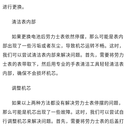
进行更换。
大连市中山区人民路15号国际金融大厦7层G室（需提前预约）
佛山市禅城区季华五路57号万科金融中心C座12层1205室（需提前预约）
清洁表内部
东莞市东城街道鸿福东路1号民盈国贸中心T1写字楼9层907室（需提前预约）
无锡市梁溪区人民中路139号恒隆广场写字楼1座11层1104室（需提前预约）
如果更换电池后劳力士表依然停摆，那么可能是表内
南通市崇川区工农路57号圆融广场写字楼16层1603室（需提前预约）
部出现了一些污垢或者灰尘，导致机芯运转不畅。这时，
苏州市苏州工业园区星港街199号苏州中心办公楼C座22层08室（需提前预约）
我们可以尝试清洁表内部来解决问题。首先，需要将劳力
武汉市江汉区解放大道686号世界贸易大厦38层09室（需提前预约）
南宁市青秀区金湖路59号地王大厦12楼1224室（需提前预约）
士表的表带取下，然后用专业的手表清洁工具轻轻清洁表
合肥市蜀山区潜山路111号万象城华润大厦B座12楼03室（需提前预约）
内部，确保不会损坏机芯。
泉州市丰泽区宝洲路729号浦西万达中心写字楼A座7楼709室（需提前预约）
青岛市南区山东路6号华润大厦B座22层04室（需提前预约）
调整机芯
烟台市芝罘区胜利路139号万达金融中心A座907室（需提前预约）
如果以上两种方法都没有解决劳力士表停摆的问题，
长春市朝阳区西安大路727号中银大厦A座(旺进大厦)18层09室（需提前预约）
贵阳市南明区都司高架桥路33号亨特国际金融中心14楼14D（需提前预约）
那么可能是机芯出现了一些故障。这时，我们可以尝试自
昆明市盘龙区北京路928号同德昆明广场写字楼10层06室（需提前预约）
行调整机芯来解决问题。首先，需要将劳力士表的后盖打
石家庄市长安区中山东路39号勒泰中心写字楼B座13层07室（需提前预约）