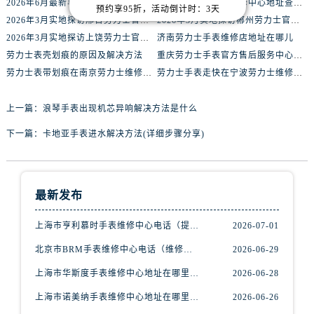
2026年6月最新乌海劳力士官方售后网点公告（含迁址新开）
上海市劳力士手表维修中心地址查询（如何轻松找到靠谱维修点）
预约享95折，活动倒计时：3天
辽宁省阜新市海州区解放大街腕表网售后服务中心（需提前预约）
2026年3月实地探访邢台劳力士官方售后维修服务中心
2026年3月实地探访郴州劳力士官方售后维修服务中心
辽宁省葫芦岛市连山区中央路腕表网售后服务中心（需提前预约）
2026年3月实地探访上饶劳力士官方售后维修服务中心
济南劳力士手表维修店地址在哪儿
劳力士表壳划痕的原因及解决方法
重庆劳力士手表官方售后服务中心在哪里
辽宁省锦州市古塔区中央大街腕表网售后服务中心（需提前预约）
劳力士表带划痕在南京劳力士维修中心维修价格多少钱？
劳力士手表走快在宁波劳力士维修中心维修价格多少钱？
辽宁省辽阳市白塔区新运大街腕表网售后服务中心（需提前预约）
辽宁省盘锦市兴隆台区石油大街腕表网售后服务中心（需提前预约）
上一篇：
浪琴手表出现机芯异响解决方法是什么
辽宁省铁岭市银州区南马路腕表网售后服务中心（需提前预约）
下一篇：
卡地亚手表进水解决方法(详细步骤分享)
辽宁省营口市站前区市府路与渤海大街交叉口腕表网售后服务中心（需提前预约）
辽宁省沈阳市沈河区中街路137号亨得利名表维修授权店1楼腕表网售后服务中心（需提前预约）
辽宁省沈阳市沈河区中街路83号亨得利名表维修授权店1楼腕表网售后服务中心（需提前预约）
北京市朝阳区建国门外大街甲6号华熙国际中心D座11层1102室腕表网售后服务中心（需提前预约）
最新发布
北京市东城区东长安街1号王府井东方广场W3座6层602室腕表网售后服务中心（需提前预约）
上海市亨利慕时手表维修中心电话（提供专业维修服务，确保您的手表焕然一新）
2026-07-01
河北省保定市竞秀区朝阳北大街北国先天下腕表网售后服务中心（需提前预约）
北京市BRM手表维修中心电话（维修专家24小时在线，服务周到）
2026-06-29
内蒙古自治区阿拉善盟市左旗土尔扈特大街腕表网售后服务中心（需提前预约）
内蒙古自治区巴彦淖尔市临河区新华街腕表网售后服务中心（需提前预约）
上海市华斯度手表维修中心地址在哪里（寻找可靠维修服务不再难）
2026-06-28
内蒙古自治区包头市青山区幸福路甲3号王府井百货名表维修腕表网售后服务中心（需提前预约）
上海市诺美纳手表维修中心地址在哪里（如何轻松找到它）
2026-06-26
内蒙古自治区赤峰市红山区哈达街腕表网售后服务中心（需提前预约）