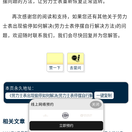
摆问题的方法，让劳力士表重新恢复正常运转。
黑龙江省绥化市北林区新华街与康庄路交叉口腕表网售后服务中心（需提前预约）
黑龙江省伊春市伊美区通河路腕表网售后服务中心（需提前预约）
再次感谢您的阅读和支持，如果您还有其他关于劳力
吉林省白城市洮北区明仁南街腕表网售后服务中心（需提前预约）
士表出现偷停如何解决(劳力士表停摆自行解决方法)的问
吉林省白山市浑江区浑江大街腕表网售后服务中心（需提前预约）
题，欢迎随时联系我们，我们会尽快回复并为您解答。
吉林省吉林市船营区河南街腕表网售后服务中心（需提前预约）
吉林省辽源市龙山区人民大街腕表网售后服务中心（需提前预约）
吉林省梅河口市新华街道梅河大街腕表网售后服务中心（需提前预约）
吉林省四平市铁东区紫气大路与南九经街交汇处腕表网售后服务中心（需提前预约）
赞一下
去提问
吉林省松原市宁江区五环大街腕表网售后服务中心（需提前预约）
吉林省通化市东昌区环通乡江南大街腕表网售后服务中心（需提前预约）
本页永久地址：
吉林省延边市延吉市解放路腕表网售后服务中心（需提前预约）
一键复制
辽宁省鞍山市铁东区站前街腕表网售后服务中心（需提前预约）
线上网络预约
关闭
辽宁省本溪市平山区胜利路腕表网售后服务中心（需提前预约）
辽宁省朝阳市双塔区新华路腕表网售后服务中心（需提前预约）
相关文章
辽宁省丹东市振兴区七经街腕表网售后服务中心（需提前预约）
立即预约
辽宁省抚顺市新抚区东一路腕表网售后服务中心（需提前预约）