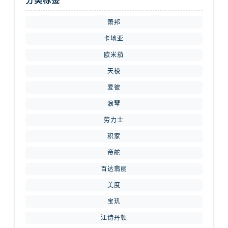
分类标签
山西省长治市潞州区英雄中路腕表网售后服务中心（需提前预约）
萧邦
山西省太原市迎泽区迎泽街道解放路15号亨得利名表维修授权店3楼腕表网售后服务中心（需提前预约）
卡地亚
天津市和平区赤峰道136号天津国际金融中心26层2603室腕表网售后服务中心（需提前预约）
欧米茄
安徽省安庆市迎江区人民路腕表网售后服务中心（需提前预约）
安徽省蚌埠市蚌山区淮河路腕表网售后服务中心（需提前预约）
天梭
安徽省亳州市谯城区魏武大道腕表网售后服务中心（需提前预约）
爱彼
安徽省池州市贵池区长江路腕表网售后服务中心（需提前预约）
浪琴
安徽省滁州市琅琊区南谯北路腕表网售后服务中心（需提前预约）
劳力士
安徽省阜阳市颍州区颍州北路腕表网售后服务中心（需提前预约）
积家
安徽省淮北市相山区淮海路腕表网售后服务中心（需提前预约）
帝舵
安徽省淮南市田家庵区国庆中路腕表网售后服务中心（需提前预约）
百达翡丽
安徽省黄山市屯溪区黄山西路腕表网售后服务中心（需提前预约）
安徽省六安市金安区解放中路腕表网售后服务中心（需提前预约）
美度
安徽省马鞍山市雨山区湖南西路腕表网售后服务中心（需提前预约）
宝玑
安徽省宿州市埇桥区人民中路腕表网售后服务中心（需提前预约）
江诗丹顿
安徽省铜陵市铜官区石城大道腕表网售后服务中心（需提前预约）