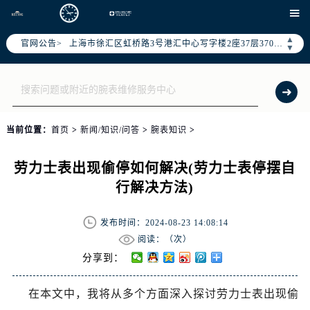

天津市和平区赤峰道136号天津国际金融中心写字楼26层2603室（需提前预约）
上海市徐汇区虹桥路3号港汇中心写字楼2座37层3705室（需提前预约）
▲
官网公告>
▼
上海市黄浦区南京东路299号宏伊国际广场写字楼8层806室（需提前预约）
南京市秦淮区中山南路1号（新街口）南京中心写字楼22层C1-1室（需提前预约）
常州市新北区龙锦路1590号现代传媒中心写字楼5号楼10层1008室（需提前预约）
徐州市鼓楼区淮海东路29号苏宁广场IFC国际金融中心写字楼35层3508室（需提前预约）
当前位置：
首页
>
新闻/知识/问答
>
腕表知识
>
扬州市邗江区国展路29号星耀天地写字楼1号楼18层1803室（需提前预约）
盐城市盐都区世纪大道5号盐城金融城写字楼1号楼16层1604室（需提前预约）
劳力士表出现偷停如何解决(劳力士表停摆自
泰州市海陵区永定东路399号置地商务中心东塔写字楼（华润万象城）17层1706室（需提前预约）
行解决方法)
宁波市江北区大闸南路500号来福士广场办公楼20层2009室（需提前预约）
杭州市上城区钱江路1366号华润大厦写字楼A座5层503-5室（需提前预约）
发布时间：2024-08-23 14:08:14
金华市金东区东市南街777号金华万达广场写字楼4号楼22层2209室（需提前预约）
阅读：（
次）
绍兴市越城区胜利东路379号世茂天际中心写字楼8层805室（需提前预约）
分享到：
嘉兴市南湖区广益路705号嘉兴世界贸易中心写字楼A座13层1304室（需提前预约）
南昌市红谷滩新区红谷中大道998号绿地双子塔（中央广场）A1座办公楼14层07室（需提前预约）
在本文中，我将从多个方面深入探讨劳力士表出现偷
济南市历下区经十路11111号华润中心写字楼（万象城）15层1508室（需提前预约）