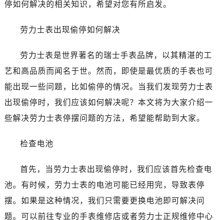
停如何解决的相关知识，希望对您有所启发。
广州市天河区天河路230号万菱汇国际中心写字楼A塔7层704室（需提前预约）
广州市越秀区环市东路371-375号世界贸易中心大厦南塔写字楼15层07室（需提前预约）
劳力士表出现偷停如何解决
深圳市罗湖区深南东路5001号华润大厦写字楼17层1701室（需提前预约）
惠州市惠城区江北文昌一路7号华贸大厦写字楼1座30层05室（需提前预约）
劳力士表是世界著名的瑞士手表品牌，以其精湛的工
厦门市思明区湖滨东路95号华润大厦写字楼B座11层1104室（需提前预约）
艺和高品质而闻名于世。然而，即使是最优质的手表也可
福州市鼓楼区五四路128-1号恒力城写字楼15层03室（需提前预约）
能出现一些问题，比如偷停的情况。当我们发现劳力士表
成都市锦江区人民东路6号SAC东原中心写字楼24层2406B室（需提前预约）
出现偷停时，我们应该如何解决呢？本文将为大家介绍一
重庆市江北区观音桥步行街2号融恒时代广场写字楼9层902室（需提前预约）
些解决劳力士表停摆问题的方法，希望能帮助到大家。
长沙市芙蓉区定王台街道建湘路393号世茂环球金融中心写字楼（芙蓉广场）10层13室（需提前预约）
郑州市二七区铭功路10号华润大厦写字楼29层2905室（需提前预约）
检查电池
太原市迎泽区解放路15号亨得利名表服务中心（品牌授权店）3层整层（需提前预约）
沈阳市沈河区中街路137号亨得利名表服务中心（品牌授权店）1层整层（需提前预约）
首先，当劳力士表出现偷停时，我们应该首先检查电
沈阳市沈河区中街路83号亨得利名表服务中心（品牌授权店）1层整层（需提前预约）
池。有时候，劳力士表的电池可能已经用完，导致表停
乌鲁木齐市天山区红山路26号时代广场（CCMALL）C座17层17-B（需提前预约）
摆。如果是这种情况，我们只需要更换电池即可解决问
温州市鹿城区锦绣路1067号置信广场10层1015室（需提前预约）
题。可以前往专业的手表维修店或者劳力士正规维修中心
哈尔滨市道里区友谊西路600号富力中心T2座写字楼29层03室（需提前预约）