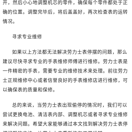
开，然后小心地调整机芯的零件，确保每个零件都处于正
西安市碑林区南关正街88号华侨城长安国际中心E座6楼10室（需提前预约）
确的位置。调整完毕后，将后盖盖好，再次检查表的运转
海口市龙华区金贸东路5号海口华润大厦B座17层1707室（需提前预约）
情况。
唐山市路南区新华东道100号万达广场写字楼A座10层1002室（需提前预约）
台州市椒江区东海大道1800号腾达中心东1幢20楼2002室（需提前预约）
寻求专业维修
内蒙古自治区呼和浩特市玉泉区大学西街70号华润万象城写字楼（鄂尔多斯大厦）23层2326室（需提前预约）
甘肃省兰州市七里河区西津西路16号兰州中心写字楼21层2102室（需提前预约）
如果以上方法都无法解决劳力士表停摆的问题，那么
重庆市解放碑渝中区民权路28号英利国际金融中心写字楼20层01室（需提前预约）
建议尽快寻求专业的手表维修师傅进行维修。劳力士表是
黑龙江省大庆市萨尔图区会战大街腕表网售后服务中心（需提前预约）
一件精密的手表，需要专业的维修技术来处理。前往劳力
黑龙江省鹤岗市向阳区红军路腕表网售后服务中心（需提前预约）
士正规维修中心或者信誉良好的手表维修店进行维修，可
黑龙江省黑河市爱辉区中央街腕表网售后服务中心（需提前预约）
以确保表的质量和保修。
黑龙江省鸡西市鸡冠区红军路腕表网售后服务中心（需提前预约）
黑龙江省佳木斯市向阳区长安路腕表网售后服务中心（需提前预约）
总的来说，当劳力士表出现偷停的情况时，我们可以
黑龙江省牡丹江市东安区太平路腕表网售后服务中心（需提前预约）
尝试更换电池、清洁表内部、调整机芯或者寻求专业维修
黑龙江省七台河市桃山区大同街腕表网售后服务中心（需提前预约）
黑龙江省齐齐哈尔市龙沙区龙华路腕表网售后服务中心（需提前预约）
来解决问题。希望大家能够通过本文找到解决劳力士表停
黑龙江省双鸭山市尖山区新兴大街腕表网售后服务中心（需提前预约）