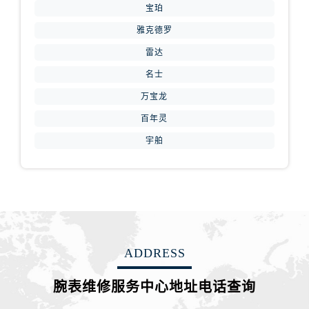
宝珀
安徽省芜湖市镜湖区中山路步行街腕表网售后服务中心（需提前预约）
雅克德罗
安徽省宣城市宣州区叠嶂西路腕表网售后服务中心（需提前预约）
雷达
福建省龙岩市新罗区九一南路腕表网售后服务中心（需提前预约）
名士
福建省南平市建阳区人民西路腕表网售后服务中心（需提前预约）
福建省宁德市蕉城区天湖东路腕表网售后服务中心（需提前预约）
万宝龙
福建省莆田市城厢区霞林街道荔华东大道腕表网售后服务中心（需提前预约）
百年灵
福建省三明市三元区东乾二路腕表网售后服务中心（需提前预约）
宇舶
福建省漳州市龙文区步港路腕表网售后服务中心（需提前预约）
江苏省常州市新北区龙锦路1590号现代传媒中心5号楼10层1008室腕表网售后服务中心（需提前预约）
江苏省淮安市清江浦区淮海北路腕表网售后服务中心（需提前预约）
江苏省连云港市海州区通灌北路腕表网售后服务中心（需提前预约）
江苏省南京市秦淮区中山南路1号南京中心22层22-C1-C3室腕表网售后服务中心（需提前预约）
江苏省宿迁市宿城区西湖路腕表网售后服务中心（需提前预约）
ADDRESS
江苏省泰州市海陵区永定东路399号置地商务中心东塔（华润万象城）17层1706室腕表网售后服务中心（需提前预约）
腕表维修服务中心地址电话查询
江苏省徐州市鼓楼区淮海东路29号苏宁广场IFC国际金融中心35层3508室腕表网售后服务中心（需提前预约）
江苏省盐城市盐都区世纪大道5号盐城金融城写字楼1号楼16层1604室腕表网售后服务中心（需提前预约）