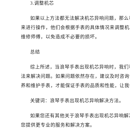
沈阳市沈河区中街路137号亨得利名
3.调整机芯
沈阳市沈河区中街路83号亨得利名
如果以上方法都无法解决机芯异响问题，那么
乌鲁木齐市天山区红山路26号时代广场
温州市鹿城区锦绣路1067号置信广场
来进行操作，他们会根据手表的具体情况来调整机
哈尔滨市道里区友谊西路600号富力中
维修师傅，以免造成不必要的损坏。
大连市中山区人民路15号国际金融大
佛山市禅城区季华五路57号万科金融中
总结
东莞市东城街道鸿福东路1号民盈国贸
综上所述，当浪琴手表出现机芯异响时，我们
无锡市梁溪区人民中路139号恒隆广场
南通市崇川区工农路57号圆融广场写字
法来解决问题。如果问题依然存在，建议及时咨询
苏州市苏州工业园区星港街199号苏州
养和维护手表，才能保证手表的品质和性能，让我
武汉市江汉区解放大道686号世界贸易
南宁市青秀区金湖路59号地王大厦12
关键词：浪琴手表出现机芯异响解决方法。
合肥市蜀山区潜山路111号万象城华润
如果您还有其他关于浪琴手表出现机芯异响解
泉州市丰泽区宝洲路729号浦西万达中
青岛市南区山东路6号华润大厦B座2
您提供更专业的服务和解决方案。