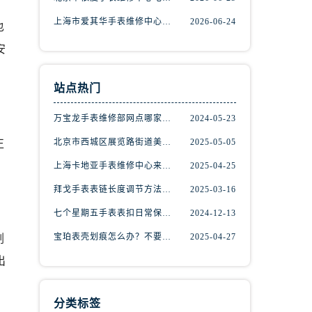
上海市爱其华手表维修中心地址查询（如何轻松找到维修点）
2026-06-24
也
安
。
站点热门
万宝龙手表维修部网点哪家好(万宝龙手表售后维修服务专业、快捷、可靠的推荐)
2024-05-23
北京市西城区展览路街道美度手表维修点地址电话查询
2025-05-05
正
上海卡地亚手表维修中心来教你如何处理卡地亚手表走停的故障？
2025-04-25
拜戈手表表链长度调节方法详解
2025-03-16
七个星期五手表表扣日常保养指南
2024-12-13
宝珀表壳划痕怎么办？不要慌，上海宝珀手表维修中心来帮忙
2025-04-27
剂
）
出
分类标签