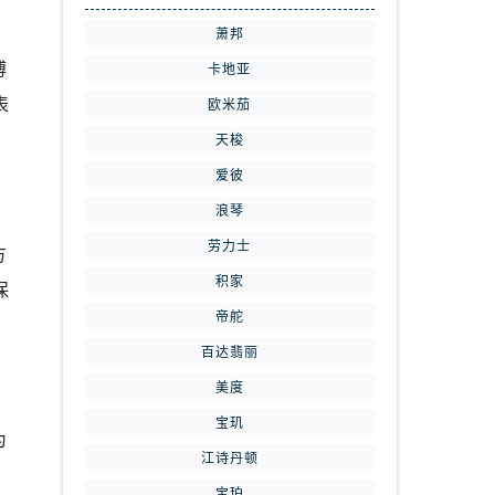
萧邦
傅
卡地亚
表
欧米茄
天梭
爱彼
浪琴
劳力士
方
积家
保
帝舵
百达翡丽
美度
宝玑
为
江诗丹顿
宝珀