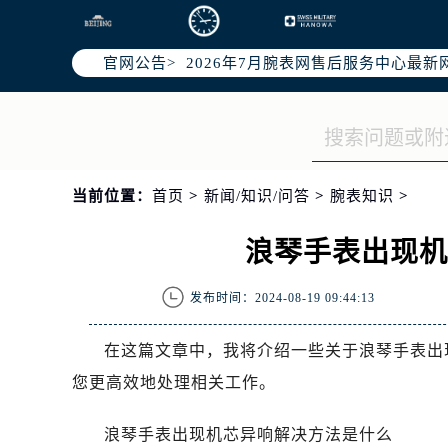
2026年7月腕表网全国官方售后客户服务热
腕表网官方全国统一服务热线400-9
官网公告>
2026年7月腕表网售后服务中心最新
北京市东城区东长安街1号东方广场写
北京市朝阳区建国门外大街甲6号华熙
天津市和平区赤峰道136号天津国际金
上海市徐汇区虹桥路3号港汇中心写字楼
当前位置：
首页
>
新闻/知识/问答
>
腕表知识
>
上海市黄浦区南京东路299号宏伊国
南京市秦淮区中山南路1号（新街口）
浪琴手表出现
常州市新北区龙锦路1590号现代传媒
徐州市鼓楼区淮海东路29号苏宁广场I
发布时间：2024-08-19 09:44:13
扬州市邗江区国展路29号星耀天地写字
盐城市盐都区世纪大道5号盐城金融城写
在这篇文章中，我将介绍一些关于浪琴手表出
泰州市海陵区永定东路399号置地商
您更高效地处理相关工作。
宁波市江北区大闸南路500号来福士广
杭州市上城区钱江路1366号华润大厦
浪琴手表出现机芯异响解决方法是什么