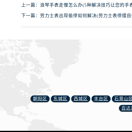
黑龙江省佳木斯市向阳区长安路腕表
上一篇：
浪琴手表走慢怎么办(5种解决技巧让您的手
黑龙江省牡丹江市东安区太平路腕表
下一篇：
劳力士表出现偷停如何解决(劳力士表停摆自
黑龙江省七台河市桃山区大同街腕表
黑龙江省齐齐哈尔市龙沙区龙华路腕
黑龙江省双鸭山市尖山区新兴大街腕
黑龙江省绥化市北林区新华街与康庄
黑龙江省伊春市伊美区通河路腕表网
吉林省白城市洮北区明仁南街腕表网
吉林省白山市浑江区浑江大街腕表网
吉林省吉林市船营区河南街腕表网售
吉林省辽源市龙山区人民大街腕表网
吉林省梅河口市新华街道梅河大街腕
朝阳区
东城区
西城区
丰台区
石景山
吉林省四平市铁东区紫气大路与南九
百达
吉林省松原市宁江区五环大街腕表网
吉林省通化市东昌区环通乡江南大街
吉林省延边市延吉市解放路腕表网售