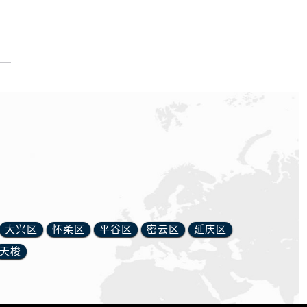
大兴区
怀柔区
平谷区
密云区
延庆区
天梭