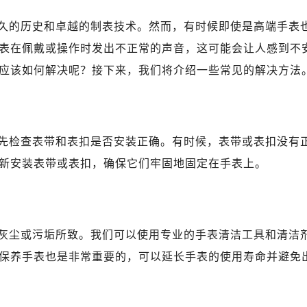
广场写字楼4号楼22层2209室（需提前预约）
际中心写字楼8层805室（需提前预约）
久的历史和卓越的制表技术。然而，有时候即使是高端手表
易中心写字楼A座13层1304室（需提前预约）
表在佩戴或操作时发出不正常的声音，这可能会让人感到不
绿地双子塔（中央广场）A1座办公楼14层07室（需提前预约）
应该如何解决呢？接下来，我们将介绍一些常见的解决方法
心写字楼（万象城）15层1508室（需提前预约）
际中心写字楼A塔7层704室（需提前预约）
世界贸易中心大厦南塔写字楼15层07室（需提前预约）
厦写字楼17层1701室（需提前预约）
先检查表带和表扣是否安装正确。有时候，表带或表扣没有
厦写字楼1座30层05室（需提前预约）
新安装表带或表扣，确保它们牢固地固定在手表上。
字楼B座11层1104室（需提前预约）
写字楼15层03室（需提前预约）
心写字楼24层2406B室（需提前预约）
灰尘或污垢所致。我们可以使用专业的手表清洁工具和清洁
代广场写字楼9层902室（需提前预约）
号世茂环球金融中心写字楼（芙蓉广场）10层13室（需提前预约
保养手表也是非常重要的，可以延长手表的使用寿命并避免
楼29层2905室（需提前预约）
表服务中心（品牌授权店）3层整层（需提前预约）