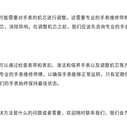
表服务中心（品牌授权店）1层整层（需提前预约）
表服务中心（品牌授权店）1层整层（需提前预约）
可能需要对手表的机芯进行调整。这需要专业的手表维修师
（CCMALL）C座17层17-B（需提前预约）
10层1015室（需提前预约）
芯，消除异响。在调整机芯之前，我们应该先咨询专业的手
心T2座写字楼29层03室（需提前预约）
厦7层G室（需提前预约）
心C座12层1205室（需提前预约）
中心T1写字楼9层907室（需提前预约）
可以通过检查表带和表扣、清洁和保养手表以及调整机芯等
写字楼1座11层1104室（需提前预约）
楼16层1603室（需提前预约）
专业的手表维修师傅，以确保手表能够正常运转。只有定期
中心办公楼C座22层08室（需提前预约）
们的手表始终保持最佳状态。
大厦38层09室（需提前预约）
楼1224室（需提前预约）
大厦B座12楼03室（需提前预约）
决方法是什么的问题或者需要，欢迎随时联系我们，我们会
心写字楼A座7楼709室（需提前预约）
2层04室（需提前预约）