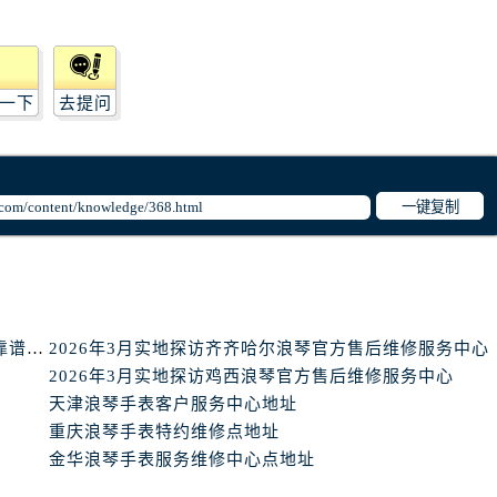
心A座907室（需提前预约）
A座(旺进大厦)18层09室（需提前预约）
国际金融中心14楼14D（需提前预约）
广场写字楼10层06室（需提前预约）
一下
去提问
心写字楼B座13层07室（需提前预约）
安国际中心E座6楼10室（需提前预约）
B座17层1707室（需提前预约）
一键复制
写字楼A座10层1002室（需提前预约）
心东1幢20楼2002室（需提前预约）
街70号华润万象城写字楼（鄂尔多斯大厦）23层2326室（需
州中心写字楼21层2102室（需提前预约）
天津市浪琴手表维修中心地址在哪里（如何轻松找到靠谱维修点）
2026年3月实地探访齐齐哈尔浪琴官方售后维修服务中心
国际金融中心写字楼20层01室（需提前预约）
2026年3月实地探访鸡西浪琴官方售后维修服务中心
表网售后服务中心（需提前预约）
天津浪琴手表客户服务中心地址
售后服务中心（需提前预约）
重庆浪琴手表特约维修点地址
售后服务中心（需提前预约）
金华浪琴手表服务维修中心点地址
售后服务中心（需提前预约）