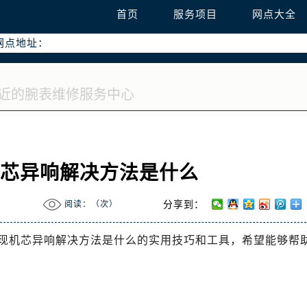
线：400-995-7728
首页
服务项目
网点大全
95-7728，服务覆盖中国大陆、香港、澳门、台湾全部区域（非大陆
网点地址：
字楼W3座6层602室（需提前预约）
国际中心写字楼D座11层1102室（需提前预约）
融中心写字楼26层2603室（需提前预约）
2座37层3705室（需提前预约）
际广场写字楼8层806室（需提前预约）
南京中心写字楼22层C1-1室（需提前预约）
机芯异响解决方法是什么
中心写字楼5号楼10层1008室（需提前预约）
FC国际金融中心写字楼35层3508室（需提前预约）
阅读：（
次）
分享到：
楼1号楼18层1803室（需提前预约）
字楼1号楼16层1604室（需提前预约）
现机芯异响解决方法是什么的实用技巧和工具，希望能够帮
务中心东塔写字楼（华润万象城）17层1706室（需提前预约）
场办公楼20层2009室（需提前预约）
写字楼A座5层503-5室（需提前预约）