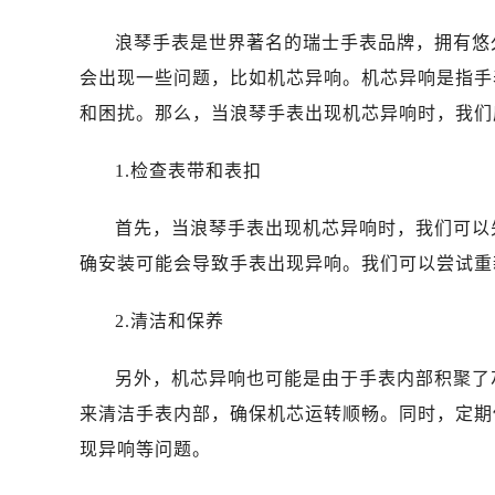
金华市金东区东市南街777号金华万达
绍兴市越城区胜利东路379号世茂天
浪琴手表是世界著名的瑞士手表品牌，拥有悠
嘉兴市南湖区广益路705号嘉兴世界贸
会出现一些问题，比如机芯异响。机芯异响是指手
南昌市红谷滩新区红谷中大道998号
和困扰。那么，当浪琴手表出现机芯异响时，我们
济南市历下区经十路11111号华润中
广州市天河区天河路230号万菱汇国
1.检查表带和表扣
广州市越秀区环市东路371-375号
深圳市罗湖区深南东路5001号华润大
首先，当浪琴手表出现机芯异响时，我们可以
惠州市惠城区江北文昌一路7号华贸大
确安装可能会导致手表出现异响。我们可以尝试重
厦门市思明区湖滨东路95号华润大厦写
福州市鼓楼区五四路128-1号恒力城
2.清洁和保养
成都市锦江区人民东路6号SAC东原中
另外，机芯异响也可能是由于手表内部积聚了
重庆市江北区观音桥步行街2号融恒时
长沙市芙蓉区定王台街道建湘路393
来清洁手表内部，确保机芯运转顺畅。同时，定期
郑州市二七区铭功路10号华润大厦写字
现异响等问题。
太原市迎泽区解放路15号亨得利名