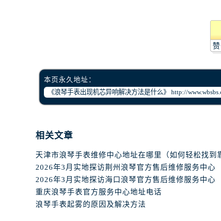
烟台市芝罘区胜利路139号万达金融中
长春市朝阳区西安大路727号中银大厦
贵阳市南明区都司高架桥路33号亨特
昆明市盘龙区北京路928号同德昆明
赞
石家庄市长安区中山东路39号勒泰中
西安市碑林区南关正街88号华侨城长
本页永久地址：
海口市龙华区金贸东路5号海口华润大厦
唐山市路南区新华东道100号万达广场
台州市椒江区东海大道1800号腾达中
内蒙古自治区呼和浩特市玉泉区大学西
相关文章
甘肃省兰州市七里河区西津西路16号兰
重庆市解放碑渝中区民权路28号英利
2026年3月实地探访荆州浪琴官方售后维修服务中心
黑龙江省大庆市萨尔图区会战大街腕
2026年3月实地探访海口浪琴官方售后维修服务中心
黑龙江省鹤岗市向阳区红军路腕表网
重庆浪琴手表官方服务中心地址电话
黑龙江省黑河市爱辉区中央街腕表网
浪琴手表起雾的原因及解决方法
黑龙江省鸡西市鸡冠区红军路腕表网