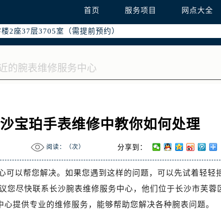
国际中心写字楼D座11层1102室（需提前预约）
首页
服务项目
网点大全
融中心写字楼26层2603室（需提前预约）
2座37层3705室（需提前预约）
际广场写字楼8层806室（需提前预约）
南京中心写字楼22层C1-1室（需提前预约）
中心写字楼5号楼10层1008室（需提前预约）
FC国际金融中心写字楼35层3508室（需提前预约）
楼1号楼18层1803室（需提前预约）
字楼1号楼16层1604室（需提前预约）
长沙宝珀手表维修中教你如何处理
务中心东塔写字楼（华润万象城）17层1706室（需提前预约）
场办公楼20层2009室（需提前预约）
阅读：（
次）
分享到：
写字楼A座5层503-5室（需提前预约）
广场写字楼4号楼22层2209室（需提前预约）
心可以帮您解决。如果您遇到这样的问题，可以先试着轻轻
际中心写字楼8层805室（需提前预约）
议您尽快联系长沙腕表维修服务中心，他们位于长沙市芙蓉
易中心写字楼A座13层1304室（需提前预约）
务中心提供专业的维修服务，能够帮助您解决各种腕表问题。
绿地双子塔（中央广场）A1座办公楼14层07室（需提前预约）