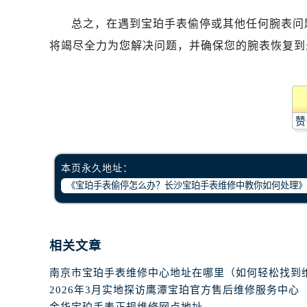
哈尔滨市道里区友谊西路600号富力中
总之，在遇到宝珀手表偷停或其他任何腕表问
大连市中山区人民路15号国际金融大
佛山市禅城区季华五路57号万科金融中
将竭尽全力为您解决问题，并确保您的腕表恢复到
东莞市东城街道鸿福东路1号民盈国贸
无锡市梁溪区人民中路139号恒隆广场
南通市崇川区工农路57号圆融广场写字
苏州市苏州工业园区星港街199号苏州
赞
武汉市江汉区解放大道686号世界贸易
南宁市青秀区金湖路59号地王大厦12
本页永久地址：
合肥市蜀山区潜山路111号万象城华润
泉州市丰泽区宝洲路729号浦西万达中
青岛市南区山东路6号华润大厦B座2
烟台市芝罘区胜利路139号万达金融中
相关文章
长春市朝阳区西安大路727号中银大厦
贵阳市南明区都司高架桥路33号亨特
2026年3月实地探访鹰潭宝珀官方售后维修服务中心
昆明市盘龙区北京路928号同德昆明