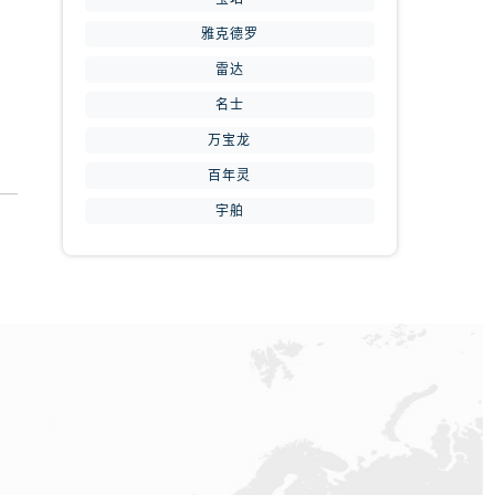
雅克德罗
雷达
名士
万宝龙
提前预约）
百年灵
宇舶