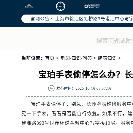
北京市朝阳区建国门外大街甲6号华熙
天津市和平区赤峰道136号天津国际金
官网公告>
上海市徐汇区虹桥路3号港汇中心写字楼
上海市黄浦区南京东路299号宏伊国
南京市秦淮区中山南路1号（新街口）
常州市新北区龙锦路1590号现代传媒
徐州市鼓楼区淮海东路29号苏宁广场I
当前位置：
首页
>
新闻/知识/问答
>
腕表知识
>
扬州市邗江区国展路29号星耀天地写字
盐城市盐都区世纪大道5号盐城金融城写
宝珀手表偷停怎么办？
泰州市海陵区永定东路399号置地商
宁波市江北区大闸南路500号来福士广
发布时间：2025-10-16 08:37:16
杭州市上城区钱江路1366号华润大厦
金华市金东区东市南街777号金华万达
宝珀手表偷停了，别急，长沙腕表维修服务中
绍兴市越城区胜利东路379号世茂天
晃一下手表，看看是否能自行恢复。如果不行，建
嘉兴市南湖区广益路705号嘉兴世界贸
建湘路393号世茂环球金融中心写字楼10层。服
南昌市红谷滩新区红谷中大道998号