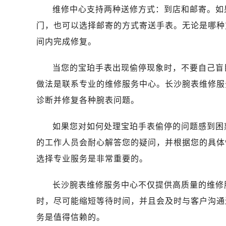
济南市历下区经十路11111号华润中
维修中心支持两种送修方式：到店和邮寄。如
广州市天河区天河路230号万菱汇国
门，也可以选择邮寄的方式寄送手表。无论是哪种
广州市越秀区环市东路371-375号
间内完成修复。
深圳市罗湖区深南东路5001号华润大
惠州市惠城区江北文昌一路7号华贸大
当您的宝珀手表出现偷停现象时，不要自己盲
厦门市思明区湖滨东路95号华润大厦写
做法是联系专业的维修服务中心。长沙腕表维修服
福州市鼓楼区五四路128-1号恒力城
诊断并修复各种腕表问题。
成都市锦江区人民东路6号SAC东原中
重庆市江北区观音桥步行街2号融恒时
如果您对如何处理宝珀手表偷停的问题感到困
长沙市芙蓉区定王台街道建湘路393
的工作人员会耐心解答您的疑问，并根据您的具体
郑州市二七区铭功路10号华润大厦写字
选择专业服务是非常重要的。
太原市迎泽区解放路15号亨得利名
沈阳市沈河区中街路137号亨得利名
长沙腕表维修服务中心不仅提供高质量的维修
沈阳市沈河区中街路83号亨得利名
时，尽可能缩短等待时间，并且会及时与客户沟通
乌鲁木齐市天山区红山路26号时代广场
温州市鹿城区锦绣路1067号置信广场
务是值得信赖的。