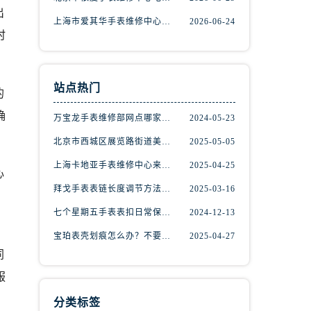
出
上海市爱其华手表维修中心地址查询（如何轻松找到维修点）
2026-06-24
时
站点热门
的
确
万宝龙手表维修部网点哪家好(万宝龙手表售后维修服务专业、快捷、可靠的推荐)
2024-05-23
北京市西城区展览路街道美度手表维修点地址电话查询
2025-05-05
上海卡地亚手表维修中心来教你如何处理卡地亚手表走停的故障？
2025-04-25
心
）
拜戈手表表链长度调节方法详解
2025-03-16
，
七个星期五手表表扣日常保养指南
2024-12-13
宝珀表壳划痕怎么办？不要慌，上海宝珀手表维修中心来帮忙
2025-04-27
同
服
分类标签