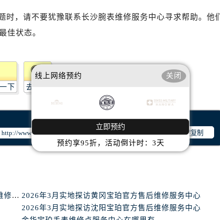
心T2座写字楼29层03室（需提前预约）
题时，请不要犹豫联系长沙腕表维修服务中心寻求帮助。他
厦7层G室（需提前预约）
心C座12层1205室（需提前预约）
最佳状态。
中心T1写字楼9层907室（需提前预约）
写字楼1座11层1104室（需提前预约）
楼16层1603室（需提前预约）
线上网络预约
关闭
中心办公楼C座22层08室（需提前预约）
一下
去提问
大厦38层09室（需提前预约）
楼1224室（需提前预约）
立即预约
大厦B座12楼03室（需提前预约）
一键复制
心写字楼A座7楼709室（需提前预约）
预约享95折，活动倒计时：3天
2层04室（需提前预约）
心A座907室（需提前预约）
A座(旺进大厦)18层09室（需提前预约）
南京市宝珀手表维修中心地址在哪里（如何轻松找到维修点）
2026年3月实地探访黄冈宝珀官方售后维修服务中心
国际金融中心14楼14D（需提前预约）
2026年3月实地探访沈阳宝珀官方售后维修服务中心
广场写字楼10层06室（需提前预约）