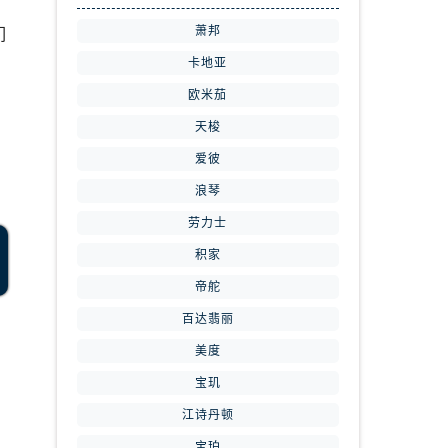
萧邦
们
卡地亚
欧米茄
天梭
爱彼
浪琴
劳力士
积家
帝舵
百达翡丽
美度
宝玑
江诗丹顿
宝珀