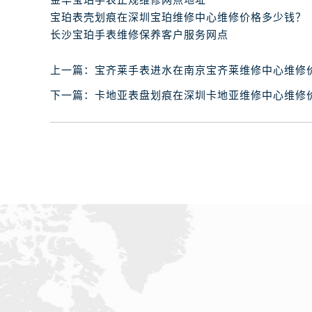
金华宝珀手表正规维修网点地址
石家庄市长安区中山东路39号勒泰中
宝珀表壳划痕在深圳宝珀维修中心维修价格多少钱？
西安市碑林区南关正街88号华侨城长
长沙宝珀手表维修保养客户服务网点
海口市龙华区金贸东路5号海口华润大厦
唐山市路南区新华东道100号万达广场
上一篇：
宝齐莱手表进水在南京宝齐莱维修中心维修
台州市椒江区东海大道1800号腾达中
下一篇：
卡地亚表盘划痕在深圳卡地亚维修中心维修
内蒙古自治区呼和浩特市玉泉区大学西
甘肃省兰州市七里河区西津西路16号兰
重庆市解放碑渝中区民权路28号英利
黑龙江省大庆市萨尔图区会战大街腕
黑龙江省鹤岗市向阳区红军路腕表网
黑龙江省黑河市爱辉区中央街腕表网
黑龙江省鸡西市鸡冠区红军路腕表网
黑龙江省佳木斯市向阳区长安路腕表
黑龙江省牡丹江市东安区太平路腕表
黑龙江省七台河市桃山区大同街腕表
黑龙江省齐齐哈尔市龙沙区龙华路腕