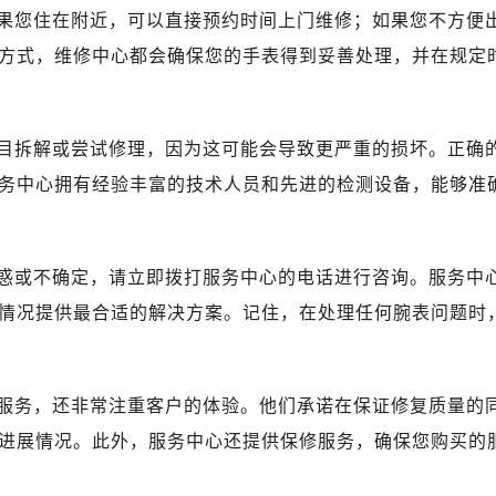
心写字楼（万象城）15层1508室（需提前预约）
果您住在附近，可以直接预约时间上门维修；如果您不方便
际中心写字楼A塔7层704室（需提前预约）
方式，维修中心都会确保您的手表得到妥善处理，并在规定
世界贸易中心大厦南塔写字楼15层07室（需提前预约）
厦写字楼17层1701室（需提前预约）
厦写字楼1座30层05室（需提前预约）
目拆解或尝试修理，因为这可能会导致更严重的损坏。正确
字楼B座11层1104室（需提前预约）
务中心拥有经验丰富的技术人员和先进的检测设备，能够准
写字楼15层03室（需提前预约）
心写字楼24层2406B室（需提前预约）
代广场写字楼9层902室（需提前预约）
惑或不确定，请立即拨打服务中心的电话进行咨询。服务中
号世茂环球金融中心写字楼（芙蓉广场）10层13室（需提前预约
情况提供最合适的解决方案。记住，在处理任何腕表问题时
楼29层2905室（需提前预约）
表服务中心（品牌授权店）3层整层（需提前预约）
表服务中心（品牌授权店）1层整层（需提前预约）
服务，还非常注重客户的体验。他们承诺在保证修复质量的
表服务中心（品牌授权店）1层整层（需提前预约）
进展情况。此外，服务中心还提供保修服务，确保您购买的
（CCMALL）C座17层17-B（需提前预约）
10层1015室（需提前预约）