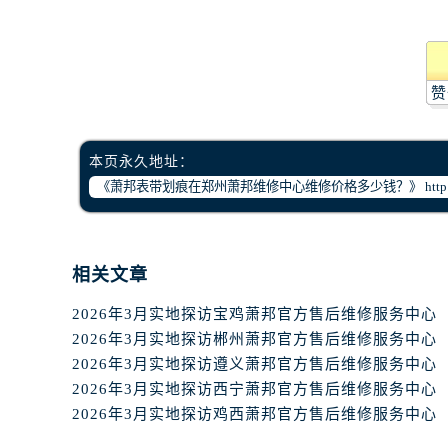
温州市鹿城区锦绣路1067号置信广场
哈尔滨市道里区友谊西路600号富力中
大连市中山区人民路15号国际金融大
佛山市禅城区季华五路57号万科金融中
赞
东莞市东城街道鸿福东路1号民盈国贸
无锡市梁溪区人民中路139号恒隆广场
本页永久地址：
南通市崇川区工农路57号圆融广场写字
苏州市苏州工业园区星港街199号苏州
武汉市江汉区解放大道686号世界贸易
南宁市青秀区金湖路59号地王大厦12
相关文章
合肥市蜀山区潜山路111号万象城华润
2026年3月实地探访宝鸡萧邦官方售后维修服务中心
泉州市丰泽区宝洲路729号浦西万达中
2026年3月实地探访郴州萧邦官方售后维修服务中心
青岛市南区山东路6号华润大厦B座2
2026年3月实地探访遵义萧邦官方售后维修服务中心
烟台市芝罘区胜利路139号万达金融中
2026年3月实地探访西宁萧邦官方售后维修服务中心
长春市朝阳区西安大路727号中银大厦
2026年3月实地探访鸡西萧邦官方售后维修服务中心
贵阳市南明区都司高架桥路33号亨特