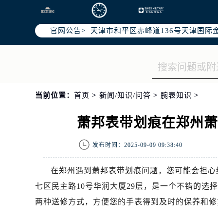
北京市东城区东长安街1号东方广场写
北京市朝阳区建国门外大街甲6号华熙
官网公告>
天津市和平区赤峰道136号天津国际金
上海市徐汇区虹桥路3号港汇中心写字楼
上海市黄浦区南京东路299号宏伊国
南京市秦淮区中山南路1号（新街口）
常州市新北区龙锦路1590号现代传媒
当前位置：
首页
>
新闻/知识/问答
>
腕表知识
>
徐州市鼓楼区淮海东路29号苏宁广场I
扬州市邗江区国展路29号星耀天地写字
萧邦表带划痕在郑州
盐城市盐都区世纪大道5号盐城金融城写
泰州市海陵区永定东路399号置地商
发布时间：2025-09-09 09:38:40
宁波市江北区大闸南路500号来福士广
杭州市上城区钱江路1366号华润大厦
在郑州遇到萧邦表带划痕问题，您可能会担心
金华市金东区东市南街777号金华万达
七区民主路10号华润大厦29层，是一个不错的
绍兴市越城区胜利东路379号世茂天
两种送修方式，方便您的手表得到及时的保养和修
嘉兴市南湖区广益路705号嘉兴世界贸