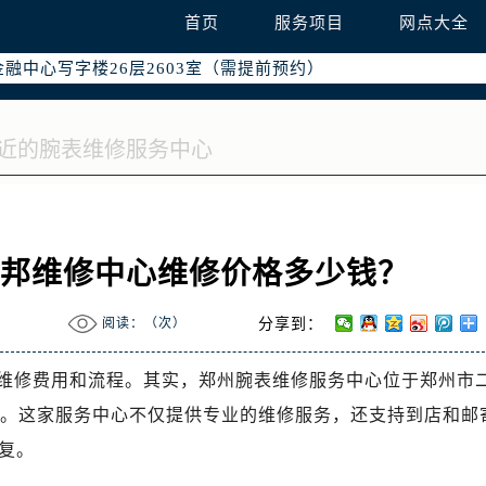
字楼W3座6层602室（需提前预约）
首页
服务项目
网点大全
国际中心写字楼D座11层1102室（需提前预约）
融中心写字楼26层2603室（需提前预约）
2座37层3705室（需提前预约）
际广场写字楼8层806室（需提前预约）
南京中心写字楼22层C1-1室（需提前预约）
中心写字楼5号楼10层1008室（需提前预约）
FC国际金融中心写字楼35层3508室（需提前预约）
楼1号楼18层1803室（需提前预约）
萧邦维修中心维修价格多少钱？
字楼1号楼16层1604室（需提前预约）
务中心东塔写字楼（华润万象城）17层1706室（需提前预约）
阅读：（
次）
分享到：
场办公楼20层2009室（需提前预约）
写字楼A座5层503-5室（需提前预约）
维修费用和流程。其实，郑州腕表维修服务中心位于郑州市
广场写字楼4号楼22层2209室（需提前预约）
选择。这家服务中心不仅提供专业的维修服务，还支持到店和邮
际中心写字楼8层805室（需提前预约）
复。
易中心写字楼A座13层1304室（需提前预约）