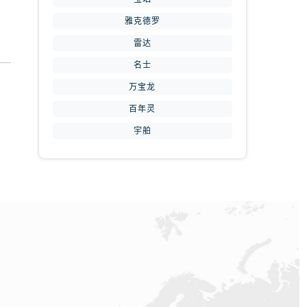
雅克德罗
雷达
名士
万宝龙
百年灵
提前预约）
宇舶