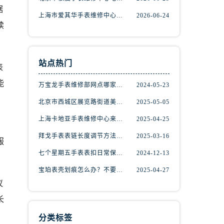
据
上海市爱其华手表维修中心地址查询（如何轻松找到维修点）
2026-06-24
续
站点热门
表
能
万宝龙手表维修部网点哪家好(万宝龙手表售后维修服务专业、快捷、可靠的推荐)
2024-05-23
北京市西城区展览路街道美度手表维修点地址电话查询
2025-05-05
上海卡地亚手表维修中心来教你如何处理卡地亚手表走停的故障？
2025-04-25
，
拜戈手表表链长度调节方法详解
2025-03-16
服
）
七个星期五手表表扣日常保养指南
2024-12-13
宝珀表壳划痕怎么办？不要慌，上海宝珀手表维修中心来帮忙
2025-04-27
议
长
分类标签