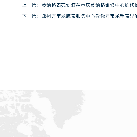
昆明市盘龙区北京路928号同德昆明
上一篇：
英纳格表壳划痕在重庆英纳格维修中心维修
石家庄市长安区中山东路39号勒泰中
下一篇：
郑州万宝龙腕表服务中心教你万宝龙手表异
西安市碑林区南关正街88号华侨城长
海口市龙华区金贸东路5号海口华润大厦
唐山市路南区新华东道100号万达广场
台州市椒江区东海大道1800号腾达中
内蒙古自治区呼和浩特市玉泉区大学西
甘肃省兰州市七里河区西津西路16号兰
重庆市解放碑渝中区民权路28号英利
黑龙江省大庆市萨尔图区会战大街腕
黑龙江省鹤岗市向阳区红军路腕表网
黑龙江省黑河市爱辉区中央街腕表网
黑龙江省鸡西市鸡冠区红军路腕表网
黑龙江省佳木斯市向阳区长安路腕表
黑龙江省牡丹江市东安区太平路腕表
黑龙江省七台河市桃山区大同街腕表