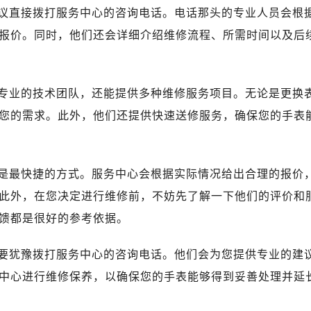
绿地双子塔（中央广场）A1座办公楼14层07室（需提前预约）
议直接拨打服务中心的咨询电话。电话那头的专业人员会根
心写字楼（万象城）15层1508室（需提前预约）
报价。同时，他们还会详细介绍维修流程、所需时间以及后
际中心写字楼A塔7层704室（需提前预约）
世界贸易中心大厦南塔写字楼15层07室（需提前预约）
厦写字楼17层1701室（需提前预约）
专业的技术团队，还能提供多种维修服务项目。无论是更换
厦写字楼1座30层05室（需提前预约）
您的需求。此外，他们还提供快速送修服务，确保您的手表
字楼B座11层1104室（需提前预约）
写字楼15层03室（需提前预约）
心写字楼24层2406B室（需提前预约）
是最快捷的方式。服务中心会根据实际情况给出合理的报价
代广场写字楼9层902室（需提前预约）
此外，在您决定进行维修前，不妨先了解一下他们的评价和
号世茂环球金融中心写字楼（芙蓉广场）10层13室（需提前预约
馈都是很好的参考依据。
楼29层2905室（需提前预约）
表服务中心（品牌授权店）3层整层（需提前预约）
要犹豫拨打服务中心的咨询电话。他们会为您提供专业的建
表服务中心（品牌授权店）1层整层（需提前预约）
中心进行维修保养，以确保您的手表能够得到妥善处理并延
表服务中心（品牌授权店）1层整层（需提前预约）
（CCMALL）C座17层17-B（需提前预约）