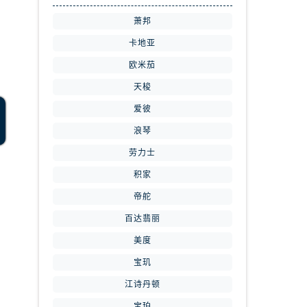
萧邦
卡地亚
欧米茄
天梭
爱彼
浪琴
劳力士
积家
帝舵
百达翡丽
美度
宝玑
江诗丹顿
宝珀