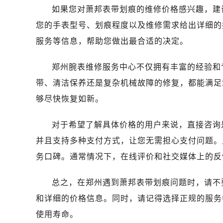
南昌市红谷滩新区红谷中大道998号
如果您对萧邦表带划痕的维修价格感兴趣，建
济南市历下区经十路11111号华润中
您的手表型号、划痕程度以及维修需求给出详细的
广州市天河区天河路230号万菱汇国
服务等信息，帮助您做出最合适的决定。
广州市越秀区环市东路371-375号
深圳市罗湖区深南东路5001号华润大
郑州腕表维修服务中心不仅拥有丰富的经验和
惠州市惠城区江北文昌一路7号华贸大
带、清洁保养还是复杂机械故障的修复，都能满足
厦门市思明区湖滨东路95号华润大厦写
够尽快恢复如新。
福州市鼓楼区五四路128-1号恒力城
成都市锦江区人民东路6号SAC东原中
对于希望了解具体价格的用户来说，直接咨询
重庆市江北区观音桥步行街2号融恒时
并且支持多种支付方式，让您无需担心支付问题。
长沙市芙蓉区定王台街道建湘路393
务口碑。通常情况下，在线评价和社交媒体上的反
郑州市二七区铭功路10号华润大厦写字
太原市迎泽区解放路15号亨得利名
总之，在郑州遇到萧邦表带划痕问题时，请不
沈阳市沈河区中街路137号亨得利名
和详细的价格信息。同时，请记得选择正规的服务
沈阳市沈河区中街路83号亨得利名
乌鲁木齐市天山区红山路26号时代广场
使用寿命。