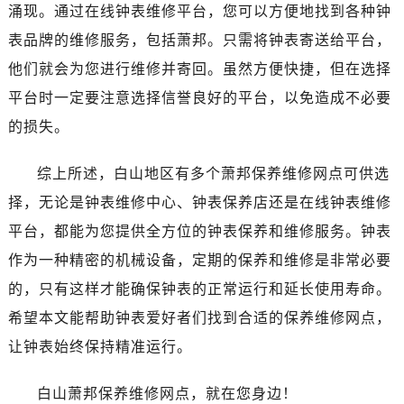
涌现。通过在线钟表维修平台，您可以方便地找到各种钟
西安市碑林区南关正街88号华侨城长安国际中心E座6楼10室（需提前预约）
表品牌的维修服务，包括萧邦。只需将钟表寄送给平台，
海口市龙华区金贸东路5号海口华润大厦B座17层1707室（需提前预约）
他们就会为您进行维修并寄回。虽然方便快捷，但在选择
唐山市路南区新华东道100号万达广场写字楼A座10层1002室（需提前预约）
台州市椒江区东海大道1800号腾达中心东1幢20楼2002室（需提前预约）
平台时一定要注意选择信誉良好的平台，以免造成不必要
内蒙古自治区呼和浩特市玉泉区大学西街70号华润万象城写字楼（鄂尔多斯大厦）23层2326室（需提前预约）
的损失。
甘肃省兰州市七里河区西津西路16号兰州中心写字楼21层2102室（需提前预约）
重庆市解放碑渝中区民权路28号英利国际金融中心写字楼20层01室（需提前预约）
综上所述，白山地区有多个萧邦保养维修网点可供选
黑龙江省大庆市萨尔图区会战大街腕表网售后服务中心（需提前预约）
择，无论是钟表维修中心、钟表保养店还是在线钟表维修
黑龙江省鹤岗市向阳区红军路腕表网售后服务中心（需提前预约）
平台，都能为您提供全方位的钟表保养和维修服务。钟表
黑龙江省黑河市爱辉区中央街腕表网售后服务中心（需提前预约）
作为一种精密的机械设备，定期的保养和维修是非常必要
黑龙江省鸡西市鸡冠区红军路腕表网售后服务中心（需提前预约）
的，只有这样才能确保钟表的正常运行和延长使用寿命。
黑龙江省佳木斯市向阳区长安路腕表网售后服务中心（需提前预约）
希望本文能帮助钟表爱好者们找到合适的保养维修网点，
黑龙江省牡丹江市东安区太平路腕表网售后服务中心（需提前预约）
让钟表始终保持精准运行。
黑龙江省七台河市桃山区大同街腕表网售后服务中心（需提前预约）
黑龙江省齐齐哈尔市龙沙区龙华路腕表网售后服务中心（需提前预约）
白山萧邦保养维修网点，就在您身边！
黑龙江省双鸭山市尖山区新兴大街腕表网售后服务中心（需提前预约）