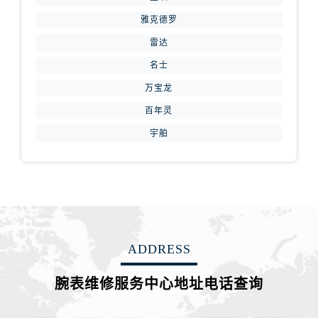
安徽省芜湖市镜湖区中山路步行街腕表网售后服务中心（需提前预约）
雅克德罗
安徽省宣城市宣州区叠嶂西路腕表网售后服务中心（需提前预约）
雷达
福建省龙岩市新罗区九一南路腕表网售后服务中心（需提前预约）
名士
福建省南平市建阳区人民西路腕表网售后服务中心（需提前预约）
万宝龙
福建省宁德市蕉城区天湖东路腕表网售后服务中心（需提前预约）
百年灵
福建省莆田市城厢区霞林街道荔华东大道腕表网售后服务中心（需提前预约）
宇舶
福建省三明市三元区东乾二路腕表网售后服务中心（需提前预约）
福建省漳州市龙文区步港路腕表网售后服务中心（需提前预约）
江苏省常州市新北区龙锦路1590号现代传媒中心5号楼10层1008室腕表网售后服务中心（需提前预约）
江苏省淮安市清江浦区淮海北路腕表网售后服务中心（需提前预约）
江苏省连云港市海州区通灌北路腕表网售后服务中心（需提前预约）
江苏省南京市秦淮区中山南路1号南京中心22层22-C1-C3室腕表网售后服务中心（需提前预约）
ADDRESS
江苏省宿迁市宿城区西湖路腕表网售后服务中心（需提前预约）
江苏省泰州市海陵区永定东路399号置地商务中心东塔（华润万象城）17层1706室腕表网售后服务中心（需提前预约）
腕表维修服务中心地址电话查询
江苏省徐州市鼓楼区淮海东路29号苏宁广场IFC国际金融中心35层3508室腕表网售后服务中心（需提前预约）
江苏省盐城市盐都区世纪大道5号盐城金融城写字楼1号楼16层1604室腕表网售后服务中心（需提前预约）