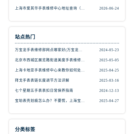
内蒙古自治区鄂尔多斯市东胜区伊金霍洛街腕表网售后服务中心（需提前预约）
上海市爱其华手表维修中心地址查询（如何轻松找到维修点）
2026-06-24
内蒙古自治区呼伦贝尔市海拉尔区中央街腕表网售后服务中心（需提前预约）
内蒙古自治区通辽市科尔沁区明仁大街腕表网售后服务中心（需提前预约）
内蒙古自治区乌海市海勃湾区人民南路腕表网售后服务中心（需提前预约）
站点热门
内蒙古自治区乌兰察布市集宁区恩和大街腕表网售后服务中心（需提前预约）
内蒙古自治区锡林郭勒盟市锡林浩特市光明街与额尔敦路交叉口腕表网售后服务中心（需提前预约）
万宝龙手表维修部网点哪家好(万宝龙手表售后维修服务专业、快捷、可靠的推荐)
2024-05-23
内蒙古自治区兴安盟市乌兰浩特市兴安大街腕表网售后服务中心（需提前预约）
北京市西城区展览路街道美度手表维修点地址电话查询
2025-05-05
山西省大同市平城区迎宾街腕表网售后服务中心（需提前预约）
上海卡地亚手表维修中心来教你如何处理卡地亚手表走停的故障？
2025-04-25
山西省晋城市城区黄华街腕表网售后服务中心（需提前预约）
拜戈手表表链长度调节方法详解
2025-03-16
山西省晋中市榆次区顺城街腕表网售后服务中心（需提前预约）
山西省临汾市尧都区解放路腕表网售后服务中心（需提前预约）
七个星期五手表表扣日常保养指南
2024-12-13
山西省吕梁市离石区永宁中路与建设街交叉口腕表网售后服务中心（需提前预约）
宝珀表壳划痕怎么办？不要慌，上海宝珀手表维修中心来帮忙
2025-04-27
山西省朔州市朔城区怡西路与鄯阳西街交汇处腕表网售后服务中心（需提前预约）
山西省忻州市忻府区和平东街与七一南路交叉口腕表网售后服务中心（需提前预约）
山西省阳泉市郊区平阳东街与新城大道交叉口腕表网售后服务中心（需提前预约）
分类标签
山西省运城市盐湖区河东街腕表网售后服务中心（需提前预约）