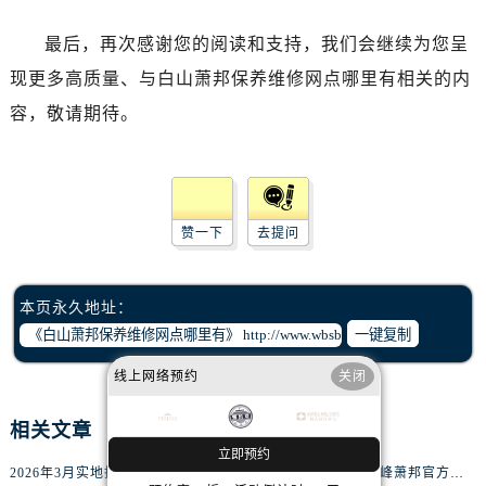
黑龙江省绥化市北林区新华街与康庄路交叉口腕表网售后服务中心（需提前预约）
最后，再次感谢您的阅读和支持，我们会继续为您呈
黑龙江省伊春市伊美区通河路腕表网售后服务中心（需提前预约）
现更多高质量、与白山萧邦保养维修网点哪里有相关的内
吉林省白城市洮北区明仁南街腕表网售后服务中心（需提前预约）
容，敬请期待。
吉林省白山市浑江区浑江大街腕表网售后服务中心（需提前预约）
吉林省吉林市船营区河南街腕表网售后服务中心（需提前预约）
吉林省辽源市龙山区人民大街腕表网售后服务中心（需提前预约）
吉林省梅河口市新华街道梅河大街腕表网售后服务中心（需提前预约）
赞一下
去提问
吉林省四平市铁东区紫气大路与南九经街交汇处腕表网售后服务中心（需提前预约）
吉林省松原市宁江区五环大街腕表网售后服务中心（需提前预约）
吉林省通化市东昌区环通乡江南大街腕表网售后服务中心（需提前预约）
本页永久地址：
吉林省延边市延吉市解放路腕表网售后服务中心（需提前预约）
一键复制
辽宁省鞍山市铁东区站前街腕表网售后服务中心（需提前预约）
线上网络预约
关闭
辽宁省本溪市平山区胜利路腕表网售后服务中心（需提前预约）
辽宁省朝阳市双塔区新华路腕表网售后服务中心（需提前预约）
相关文章
辽宁省丹东市振兴区七经街腕表网售后服务中心（需提前预约）
立即预约
2026年3月实地探访宝鸡萧邦官方售后维修服务中心
2026年3月实地探访赤峰萧邦官方售后维修服务中心
辽宁省抚顺市新抚区东一路腕表网售后服务中心（需提前预约）