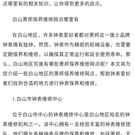
点哪里有的相关知识，让你得到更多的启示。
广州市天河区天河路230号万菱汇国际中心写字楼A塔7层704室（需提前预约）
广州市越秀区环市东路371-375号世界贸易中心大厦南塔写字楼15层07室（需提前预约）
白山萧邦保养维修网点哪里有
深圳市罗湖区深南东路5001号华润大厦写字楼17层1701室（需提前预约）
惠州市惠城区江北文昌一路7号华贸大厦写字楼1座30层05室（需提前预约）
在白山地区，许多钟表爱好者都对萧邦这一瑞士品牌
厦门市思明区湖滨东路95号华润大厦写字楼B座11层1104室（需提前预约）
钟表情有独钟。然而，钟表作为精密的机械设备，也需要
福州市鼓楼区五四路128-1号恒力城写字楼15层03室（需提前预约）
定期保养和维修，以确保其正常运行和延长使用寿命。那
成都市锦江区人民东路6号SAC东原中心写字楼24层2406B室（需提前预约）
么，白山地区究竟有哪些萧邦保养维修网点呢？本文将为
重庆市江北区观音桥步行街2号融恒时代广场写字楼9层902室（需提前预约）
您介绍一些白山地区的萧邦保养维修网点，帮助钟表爱好
长沙市芙蓉区定王台街道建湘路393号世茂环球金融中心写字楼（芙蓉广场）10层13室（需提前预约）
郑州市二七区铭功路10号华润大厦写字楼29层2905室（需提前预约）
者们找到合适的地方进行钟表保养和维修。
太原市迎泽区解放路15号亨得利名表服务中心（品牌授权店）3层整层（需提前预约）
1.白山市钟表维修中心
沈阳市沈河区中街路137号亨得利名表服务中心（品牌授权店）1层整层（需提前预约）
沈阳市沈河区中街路83号亨得利名表服务中心（品牌授权店）1层整层（需提前预约）
位于白山市中心的钟表维修中心是白山地区知名的钟
乌鲁木齐市天山区红山路26号时代广场（CCMALL）C座17层17-B（需提前预约）
表维修机构之一。该中心拥有一支经验丰富的钟表维修团
温州市鹿城区锦绣路1067号置信广场10层1015室（需提前预约）
哈尔滨市道里区友谊西路600号富力中心T2座写字楼29层03室（需提前预约）
队，他们擅长各种钟表品牌的保养和维修，包括萧邦。无