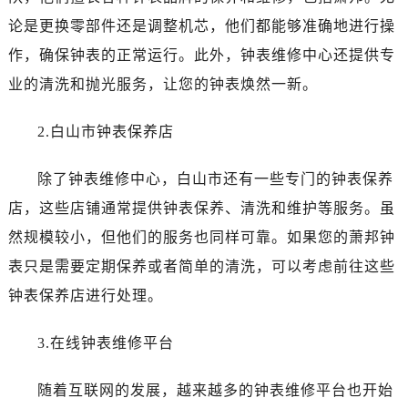
大连市中山区人民路15号国际金融大厦7层G室（需提前预约）
论是更换零部件还是调整机芯，他们都能够准确地进行操
佛山市禅城区季华五路57号万科金融中心C座12层1205室（需提前预约）
作，确保钟表的正常运行。此外，钟表维修中心还提供专
东莞市东城街道鸿福东路1号民盈国贸中心T1写字楼9层907室（需提前预约）
业的清洗和抛光服务，让您的钟表焕然一新。
无锡市梁溪区人民中路139号恒隆广场写字楼1座11层1104室（需提前预约）
南通市崇川区工农路57号圆融广场写字楼16层1603室（需提前预约）
2.白山市钟表保养店
苏州市苏州工业园区星港街199号苏州中心办公楼C座22层08室（需提前预约）
武汉市江汉区解放大道686号世界贸易大厦38层09室（需提前预约）
除了钟表维修中心，白山市还有一些专门的钟表保养
南宁市青秀区金湖路59号地王大厦12楼1224室（需提前预约）
店，这些店铺通常提供钟表保养、清洗和维护等服务。虽
合肥市蜀山区潜山路111号万象城华润大厦B座12楼03室（需提前预约）
然规模较小，但他们的服务也同样可靠。如果您的萧邦钟
泉州市丰泽区宝洲路729号浦西万达中心写字楼A座7楼709室（需提前预约）
表只是需要定期保养或者简单的清洗，可以考虑前往这些
青岛市南区山东路6号华润大厦B座22层04室（需提前预约）
钟表保养店进行处理。
烟台市芝罘区胜利路139号万达金融中心A座907室（需提前预约）
长春市朝阳区西安大路727号中银大厦A座(旺进大厦)18层09室（需提前预约）
3.在线钟表维修平台
贵阳市南明区都司高架桥路33号亨特国际金融中心14楼14D（需提前预约）
昆明市盘龙区北京路928号同德昆明广场写字楼10层06室（需提前预约）
随着互联网的发展，越来越多的钟表维修平台也开始
石家庄市长安区中山东路39号勒泰中心写字楼B座13层07室（需提前预约）