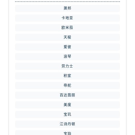
山西省长治市潞州区英雄中路腕表网售后服务中心（需提前预约）
萧邦
山西省太原市迎泽区迎泽街道解放路15号亨得利名表维修授权店3楼腕表网售后服务中心（需提前预约）
卡地亚
天津市和平区赤峰道136号天津国际金融中心26层2603室腕表网售后服务中心（需提前预约）
欧米茄
安徽省安庆市迎江区人民路腕表网售后服务中心（需提前预约）
天梭
安徽省蚌埠市蚌山区淮河路腕表网售后服务中心（需提前预约）
爱彼
安徽省亳州市谯城区魏武大道腕表网售后服务中心（需提前预约）
浪琴
安徽省池州市贵池区长江路腕表网售后服务中心（需提前预约）
安徽省滁州市琅琊区南谯北路腕表网售后服务中心（需提前预约）
劳力士
安徽省阜阳市颍州区颍州北路腕表网售后服务中心（需提前预约）
积家
安徽省淮北市相山区淮海路腕表网售后服务中心（需提前预约）
帝舵
安徽省淮南市田家庵区国庆中路腕表网售后服务中心（需提前预约）
百达翡丽
安徽省黄山市屯溪区黄山西路腕表网售后服务中心（需提前预约）
美度
安徽省六安市金安区解放中路腕表网售后服务中心（需提前预约）
宝玑
安徽省马鞍山市雨山区湖南西路腕表网售后服务中心（需提前预约）
江诗丹顿
安徽省宿州市埇桥区人民中路腕表网售后服务中心（需提前预约）
安徽省铜陵市铜官区石城大道腕表网售后服务中心（需提前预约）
宝珀