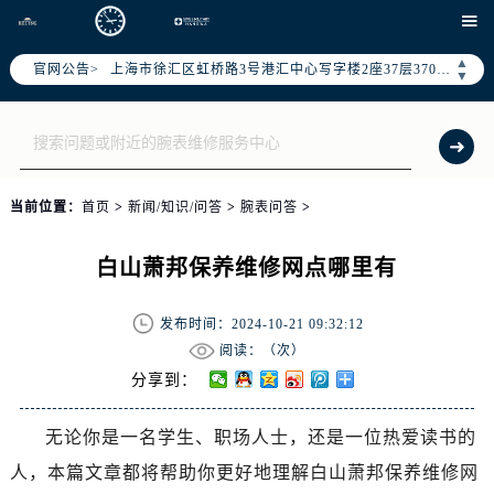

天津市和平区赤峰道136号天津国际金融中心写字楼26层2603室（需提前预约）
上海市徐汇区虹桥路3号港汇中心写字楼2座37层3705室（需提前预约）
▲
官网公告>
▼
上海市黄浦区南京东路299号宏伊国际广场写字楼8层806室（需提前预约）
南京市秦淮区中山南路1号（新街口）南京中心写字楼22层C1-1室（需提前预约）
常州市新北区龙锦路1590号现代传媒中心写字楼5号楼10层1008室（需提前预约）
徐州市鼓楼区淮海东路29号苏宁广场IFC国际金融中心写字楼35层3508室（需提前预约）
当前位置：
首页
>
新闻/知识/问答
>
腕表问答
>
扬州市邗江区国展路29号星耀天地写字楼1号楼18层1803室（需提前预约）
盐城市盐都区世纪大道5号盐城金融城写字楼1号楼16层1604室（需提前预约）
白山萧邦保养维修网点哪里有
泰州市海陵区永定东路399号置地商务中心东塔写字楼（华润万象城）17层1706室（需提前预约）
宁波市江北区大闸南路500号来福士广场办公楼20层2009室（需提前预约）
发布时间：2024-10-21 09:32:12
杭州市上城区钱江路1366号华润大厦写字楼A座5层503-5室（需提前预约）
阅读：（
次）
金华市金东区东市南街777号金华万达广场写字楼4号楼22层2209室（需提前预约）
分享到：
绍兴市越城区胜利东路379号世茂天际中心写字楼8层805室（需提前预约）
嘉兴市南湖区广益路705号嘉兴世界贸易中心写字楼A座13层1304室（需提前预约）
无论你是一名学生、职场人士，还是一位热爱读书的
南昌市红谷滩新区红谷中大道998号绿地双子塔（中央广场）A1座办公楼14层07室（需提前预约）
人，本篇文章都将帮助你更好地理解白山萧邦保养维修网
济南市历下区经十路11111号华润中心写字楼（万象城）15层1508室（需提前预约）