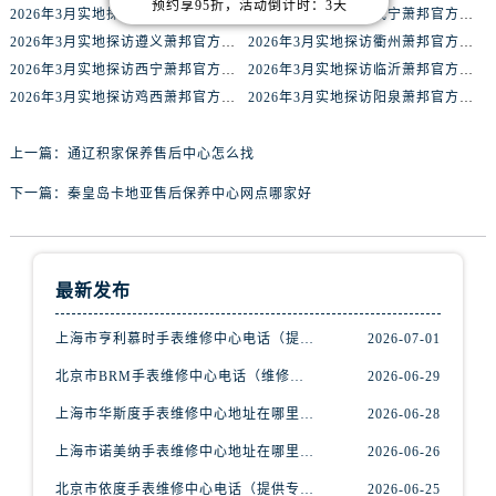
预约享95折，活动倒计时：3天
2026年3月实地探访郴州萧邦官方售后维修服务中心
2026年3月实地探访咸宁萧邦官方售后维修服务中心
辽宁省阜新市海州区解放大街腕表网售后服务中心（需提前预约）
2026年3月实地探访遵义萧邦官方售后维修服务中心
2026年3月实地探访衢州萧邦官方售后维修服务中心
辽宁省葫芦岛市连山区中央路腕表网售后服务中心（需提前预约）
2026年3月实地探访西宁萧邦官方售后维修服务中心
2026年3月实地探访临沂萧邦官方售后维修服务中心
辽宁省锦州市古塔区中央大街腕表网售后服务中心（需提前预约）
2026年3月实地探访鸡西萧邦官方售后维修服务中心
2026年3月实地探访阳泉萧邦官方售后维修服务中心
辽宁省辽阳市白塔区新运大街腕表网售后服务中心（需提前预约）
辽宁省盘锦市兴隆台区石油大街腕表网售后服务中心（需提前预约）
上一篇：
通辽积家保养售后中心怎么找
辽宁省铁岭市银州区南马路腕表网售后服务中心（需提前预约）
下一篇：
秦皇岛卡地亚售后保养中心网点哪家好
辽宁省营口市站前区市府路与渤海大街交叉口腕表网售后服务中心（需提前预约）
辽宁省沈阳市沈河区中街路137号亨得利名表维修授权店1楼腕表网售后服务中心（需提前预约）
辽宁省沈阳市沈河区中街路83号亨得利名表维修授权店1楼腕表网售后服务中心（需提前预约）
最新发布
北京市朝阳区建国门外大街甲6号华熙国际中心D座11层1102室腕表网售后服务中心（需提前预约）
北京市东城区东长安街1号王府井东方广场W3座6层602室腕表网售后服务中心（需提前预约）
上海市亨利慕时手表维修中心电话（提供专业维修服务，确保您的手表焕然一新）
2026-07-01
河北省保定市竞秀区朝阳北大街北国先天下腕表网售后服务中心（需提前预约）
北京市BRM手表维修中心电话（维修专家24小时在线，服务周到）
2026-06-29
内蒙古自治区阿拉善盟市左旗土尔扈特大街腕表网售后服务中心（需提前预约）
上海市华斯度手表维修中心地址在哪里（寻找可靠维修服务不再难）
2026-06-28
内蒙古自治区巴彦淖尔市临河区新华街腕表网售后服务中心（需提前预约）
上海市诺美纳手表维修中心地址在哪里（如何轻松找到它）
2026-06-26
内蒙古自治区包头市青山区幸福路甲3号王府井百货名表维修腕表网售后服务中心（需提前预约）
内蒙古自治区赤峰市红山区哈达街腕表网售后服务中心（需提前预约）
北京市依度手表维修中心电话（提供专业维修服务，解决您的手表难题）
2026-06-25