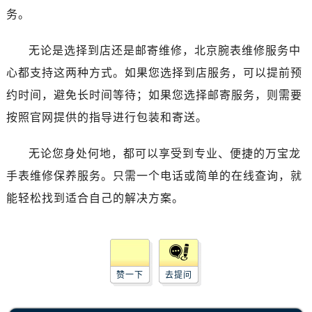
哈尔滨市道里区友谊西路600号富力中心T2座写字楼29层03室（需提前预约）
务。
大连市中山区人民路15号国际金融大厦7层G室（需提前预约）
佛山市禅城区季华五路57号万科金融中心C座12层1205室（需提前预约）
无论是选择到店还是邮寄维修，北京腕表维修服务中
东莞市东城街道鸿福东路1号民盈国贸中心T1写字楼9层907室（需提前预约）
心都支持这两种方式。如果您选择到店服务，可以提前预
无锡市梁溪区人民中路139号恒隆广场写字楼1座11层1104室（需提前预约）
约时间，避免长时间等待；如果您选择邮寄服务，则需要
南通市崇川区工农路57号圆融广场写字楼16层1603室（需提前预约）
按照官网提供的指导进行包装和寄送。
苏州市苏州工业园区星港街199号苏州中心办公楼C座22层08室（需提前预约）
武汉市江汉区解放大道686号世界贸易大厦38层09室（需提前预约）
无论您身处何地，都可以享受到专业、便捷的万宝龙
南宁市青秀区金湖路59号地王大厦12楼1224室（需提前预约）
手表维修保养服务。只需一个电话或简单的在线查询，就
合肥市蜀山区潜山路111号万象城华润大厦B座12楼03室（需提前预约）
能轻松找到适合自己的解决方案。
泉州市丰泽区宝洲路729号浦西万达中心写字楼A座7楼709室（需提前预约）
青岛市南区山东路6号华润大厦B座22层04室（需提前预约）
烟台市芝罘区胜利路139号万达金融中心A座907室（需提前预约）
长春市朝阳区西安大路727号中银大厦A座(旺进大厦)18层09室（需提前预约）
赞一下
去提问
贵阳市南明区都司高架桥路33号亨特国际金融中心14楼14D（需提前预约）
昆明市盘龙区北京路928号同德昆明广场写字楼10层06室（需提前预约）