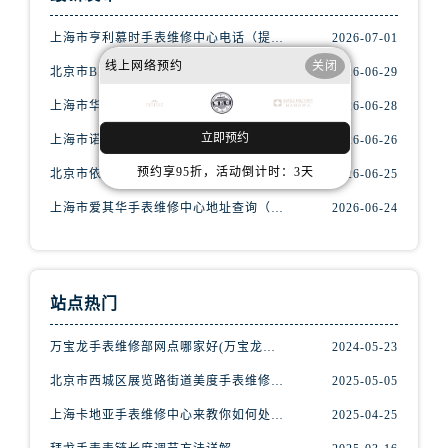
黑龙江省双鸭山市尖山区新兴大街腕表网售后服务中心（需提前预约）
黑龙江省绥化市北林区新华街与康庄路交叉口腕表网售后服务中心（需提前预约）
上海市亨利慕时手表维修中心电话（提供专业维修服务，确保您的手表焕然一新）
2026-07-01
黑龙江省伊春市伊美区通河路腕表网售后服务中心（需提前预约）
线上网络预约
关闭
北京市BRM手表维修中心电话（维修专家24小时在线，服务周到）
2026-06-29
吉林省白城市洮北区明仁南街腕表网售后服务中心（需提前预约）
上海市华斯度手表维修中心地址在哪里（寻找可靠维修服务不再难）
2026-06-28
吉林省白山市浑江区浑江大街腕表网售后服务中心（需提前预约）
立即预约
上海市诺美纳手表维修中心地址在哪里（如何轻松找到它）
2026-06-26
吉林省吉林市船营区河南街腕表网售后服务中心（需提前预约）
预约享95折，活动倒计时：3天
北京市依度手表维修中心电话（提供专业维修服务，解决您的手表难题）
2026-06-25
吉林省辽源市龙山区人民大街腕表网售后服务中心（需提前预约）
吉林省梅河口市新华街道梅河大街腕表网售后服务中心（需提前预约）
上海市爱其华手表维修中心地址查询（如何轻松找到维修点）
2026-06-24
吉林省四平市铁东区紫气大路与南九经街交汇处腕表网售后服务中心（需提前预约）
吉林省松原市宁江区五环大街腕表网售后服务中心（需提前预约）
吉林省通化市东昌区环通乡江南大街腕表网售后服务中心（需提前预约）
站点热门
吉林省延边市延吉市解放路腕表网售后服务中心（需提前预约）
辽宁省鞍山市铁东区站前街腕表网售后服务中心（需提前预约）
万宝龙手表维修部网点哪家好(万宝龙手表售后维修服务专业、快捷、可靠的推荐)
2024-05-23
辽宁省本溪市平山区胜利路腕表网售后服务中心（需提前预约）
北京市西城区展览路街道美度手表维修点地址电话查询
2025-05-05
辽宁省朝阳市双塔区新华路腕表网售后服务中心（需提前预约）
上海卡地亚手表维修中心来教你如何处理卡地亚手表走停的故障？
2025-04-25
辽宁省丹东市振兴区七经街腕表网售后服务中心（需提前预约）