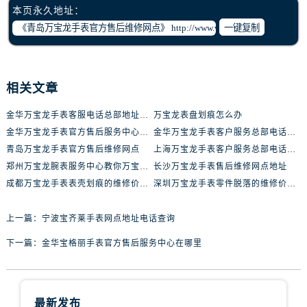
石家庄市长安区中山东路39号勒泰中心写字楼B座13层07室（需提前预约）
本页永久地址：
西安市碑林区南关正街88号华侨城长安国际中心E座6楼10室（需提前预约）
一键复制
海口市龙华区金贸东路5号海口华润大厦B座17层1707室（需提前预约）
唐山市路南区新华东道100号万达广场写字楼A座10层1002室（需提前预约）
台州市椒江区东海大道1800号腾达中心东1幢20楼2002室（需提前预约）
相关文章
内蒙古自治区呼和浩特市玉泉区大学西街70号华润万象城写字楼（鄂尔多斯大厦）23层2326室（需提前预约）
金华万宝龙手表客服电话总部地址查询
万宝龙表盘划痕怎么办
甘肃省兰州市七里河区西津西路16号兰州中心写字楼21层2102室（需提前预约）
金华万宝龙手表官方售后服务中心在哪里
金华万宝龙手表客户服务总部电话中心
重庆市解放碑渝中区民权路28号英利国际金融中心写字楼20层01室（需提前预约）
青岛万宝龙手表官方售后维修网点
上海万宝龙手表客户服务总部电话中心
黑龙江省大庆市萨尔图区会战大街腕表网售后服务中心（需提前预约）
郑州万宝龙腕表服务中心教你万宝龙手表异响的处理方法
长沙万宝龙手表售后维修网点地址
黑龙江省鹤岗市向阳区红军路腕表网售后服务中心（需提前预约）
成都万宝龙手表表壳划痕的维修价格多少钱
深圳万宝龙手表零件脱落的维修价格多少钱
黑龙江省黑河市爱辉区中央街腕表网售后服务中心（需提前预约）
黑龙江省鸡西市鸡冠区红军路腕表网售后服务中心（需提前预约）
上一篇：
宁波宝齐莱手表网点地址电话查询
黑龙江省佳木斯市向阳区长安路腕表网售后服务中心（需提前预约）
下一篇：
金华宝格丽手表官方售后服务中心在哪里
黑龙江省牡丹江市东安区太平路腕表网售后服务中心（需提前预约）
黑龙江省七台河市桃山区大同街腕表网售后服务中心（需提前预约）
黑龙江省齐齐哈尔市龙沙区龙华路腕表网售后服务中心（需提前预约）
最新发布