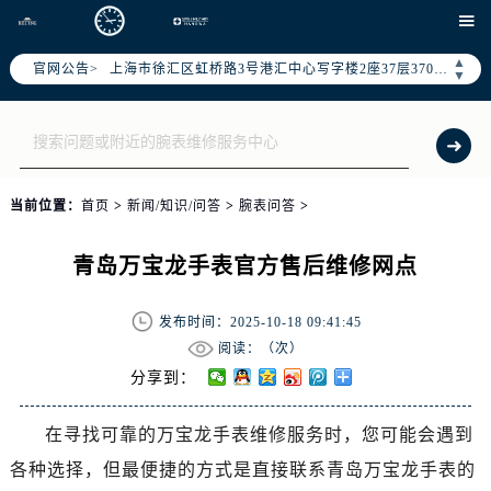
北京市朝阳区建国门外大街甲6号华熙国际中心写字楼D座11层1102室（需提前预约）

天津市和平区赤峰道136号天津国际金融中心写字楼26层2603室（需提前预约）
▲
官网公告>
上海市徐汇区虹桥路3号港汇中心写字楼2座37层3705室（需提前预约）
▼
上海市黄浦区南京东路299号宏伊国际广场写字楼8层806室（需提前预约）
南京市秦淮区中山南路1号（新街口）南京中心写字楼22层C1-1室（需提前预约）
常州市新北区龙锦路1590号现代传媒中心写字楼5号楼10层1008室（需提前预约）
徐州市鼓楼区淮海东路29号苏宁广场IFC国际金融中心写字楼35层3508室（需提前预约）
当前位置：
首页
>
新闻/知识/问答
>
腕表问答
>
扬州市邗江区国展路29号星耀天地写字楼1号楼18层1803室（需提前预约）
盐城市盐都区世纪大道5号盐城金融城写字楼1号楼16层1604室（需提前预约）
青岛万宝龙手表官方售后维修网点
泰州市海陵区永定东路399号置地商务中心东塔写字楼（华润万象城）17层1706室（需提前预约）
宁波市江北区大闸南路500号来福士广场办公楼20层2009室（需提前预约）
发布时间：2025-10-18 09:41:45
杭州市上城区钱江路1366号华润大厦写字楼A座5层503-5室（需提前预约）
阅读：（
次）
金华市金东区东市南街777号金华万达广场写字楼4号楼22层2209室（需提前预约）
分享到：
绍兴市越城区胜利东路379号世茂天际中心写字楼8层805室（需提前预约）
在寻找可靠的万宝龙手表维修服务时，您可能会遇到
嘉兴市南湖区广益路705号嘉兴世界贸易中心写字楼A座13层1304室（需提前预约）
各种选择，但最便捷的方式是直接联系青岛万宝龙手表的
南昌市红谷滩新区红谷中大道998号绿地双子塔（中央广场）A1座办公楼14层07室（需提前预约）