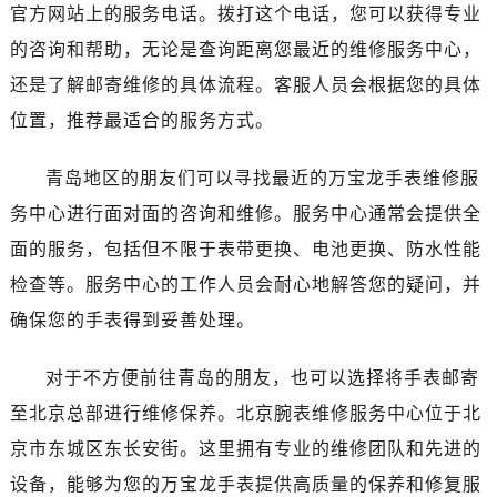
济南市历下区经十路11111号华润中心写字楼（万象城）15层1508室（需提前预约）
官方网站上的服务电话。拨打这个电话，您可以获得专业
广州市天河区天河路230号万菱汇国际中心写字楼A塔7层704室（需提前预约）
的咨询和帮助，无论是查询距离您最近的维修服务中心，
广州市越秀区环市东路371-375号世界贸易中心大厦南塔写字楼15层07室（需提前预约）
还是了解邮寄维修的具体流程。客服人员会根据您的具体
深圳市罗湖区深南东路5001号华润大厦写字楼17层1701室（需提前预约）
位置，推荐最适合的服务方式。
惠州市惠城区江北文昌一路7号华贸大厦写字楼1座30层05室（需提前预约）
厦门市思明区湖滨东路95号华润大厦写字楼B座11层1104室（需提前预约）
青岛地区的朋友们可以寻找最近的万宝龙手表维修服
福州市鼓楼区五四路128-1号恒力城写字楼15层03室（需提前预约）
务中心进行面对面的咨询和维修。服务中心通常会提供全
成都市锦江区人民东路6号SAC东原中心写字楼24层2406B室（需提前预约）
面的服务，包括但不限于表带更换、电池更换、防水性能
重庆市江北区观音桥步行街2号融恒时代广场写字楼9层902室（需提前预约）
检查等。服务中心的工作人员会耐心地解答您的疑问，并
长沙市芙蓉区定王台街道建湘路393号世茂环球金融中心写字楼（芙蓉广场）10层13室（需提前预约）
确保您的手表得到妥善处理。
郑州市二七区铭功路10号华润大厦写字楼29层2905室（需提前预约）
太原市迎泽区解放路15号亨得利名表服务中心（品牌授权店）3层整层（需提前预约）
对于不方便前往青岛的朋友，也可以选择将手表邮寄
沈阳市沈河区中街路137号亨得利名表服务中心（品牌授权店）1层整层（需提前预约）
至北京总部进行维修保养。北京腕表维修服务中心位于北
沈阳市沈河区中街路83号亨得利名表服务中心（品牌授权店）1层整层（需提前预约）
乌鲁木齐市天山区红山路26号时代广场（CCMALL）C座17层17-B（需提前预约）
京市东城区东长安街。这里拥有专业的维修团队和先进的
温州市鹿城区锦绣路1067号置信广场10层1015室（需提前预约）
设备，能够为您的万宝龙手表提供高质量的保养和修复服