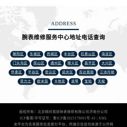
山西省运城市盐湖区河东街腕表网售后服务中心（需提前预约）
山西省长治市潞州区英雄中路腕表网售后服务中心（需提前预约）
山西省太原市迎泽区迎泽街道解放路15号亨得利名表维修授权店3楼腕表网售后服务中心（需提前预约）
ADDRESS
天津市和平区赤峰道136号天津国际金融中心26层2603室腕表网售后服务中心（需提前预约）
安徽省安庆市迎江区人民路腕表网售后服务中心（需提前预约）
腕表维修服务中心地址电话查询
安徽省蚌埠市蚌山区淮河路腕表网售后服务中心（需提前预约）
安徽省亳州市谯城区魏武大道腕表网售后服务中心（需提前预约）
朝阳区
东城区
西城区
丰台区
石景山区
海淀区
安徽省池州市贵池区长江路腕表网售后服务中心（需提前预约）
门头沟区
房山区
通州区
顺义区
昌平区
大兴区
安徽省滁州市琅琊区南谯北路腕表网售后服务中心（需提前预约）
怀柔区
平谷区
密云区
延庆区
百达翡丽
江诗丹顿
安徽省阜阳市颍州区颍州北路腕表网售后服务中心（需提前预约）
劳力士
欧米茄
卡地亚
浪琴
宝珀
天梭
安徽省淮北市相山区淮海路腕表网售后服务中心（需提前预约）
安徽省淮南市田家庵区国庆中路腕表网售后服务中心（需提前预约）
安徽省黄山市屯溪区黄山西路腕表网售后服务中心（需提前预约）
安徽省六安市金安区解放中路腕表网售后服务中心（需提前预约）
版权所有：北京精时翡丽钟表维修有限公司济南分公司
安徽省马鞍山市雨山区湖南西路腕表网售后服务中心（需提前预约）
ICP备案/许可证号：
鲁ICP备2025179091号-43
|
XML
安徽省宿州市埇桥区人民中路腕表网售后服务中心（需提前预约）
本平台为名表服务信息索引平台，所展示信息均来源于公开网