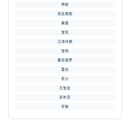
内蒙古自治区赤峰市红山区哈达街腕表网售后服务中心（需提前预约）
帝舵
内蒙古自治区鄂尔多斯市东胜区伊金霍洛街腕表网售后服务中心（需提前预约）
百达翡丽
内蒙古自治区呼伦贝尔市海拉尔区中央街腕表网售后服务中心（需提前预约）
美度
内蒙古自治区通辽市科尔沁区明仁大街腕表网售后服务中心（需提前预约）
宝玑
内蒙古自治区乌海市海勃湾区人民南路腕表网售后服务中心（需提前预约）
江诗丹顿
内蒙古自治区乌兰察布市集宁区恩和大街腕表网售后服务中心（需提前预约）
内蒙古自治区锡林郭勒盟市锡林浩特市光明街与额尔敦路交叉口腕表网售后服务中心（需提前预约）
宝珀
内蒙古自治区兴安盟市乌兰浩特市兴安大街腕表网售后服务中心（需提前预约）
雅克德罗
山西省大同市平城区迎宾街腕表网售后服务中心（需提前预约）
雷达
山西省晋城市城区黄华街腕表网售后服务中心（需提前预约）
名士
山西省晋中市榆次区顺城街腕表网售后服务中心（需提前预约）
万宝龙
山西省临汾市尧都区解放路腕表网售后服务中心（需提前预约）
百年灵
山西省吕梁市离石区永宁中路与建设街交叉口腕表网售后服务中心（需提前预约）
宇舶
山西省朔州市朔城区怡西路与鄯阳西街交汇处腕表网售后服务中心（需提前预约）
山西省忻州市忻府区和平东街与七一南路交叉口腕表网售后服务中心（需提前预约）
山西省阳泉市郊区平阳东街与新城大道交叉口腕表网售后服务中心（需提前预约）