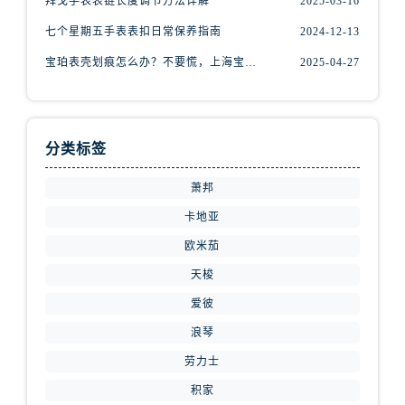
拜戈手表表链长度调节方法详解
2025-03-16
辽宁省抚顺市新抚区东一路腕表网售后服务中心（需提前预约）
七个星期五手表表扣日常保养指南
2024-12-13
辽宁省阜新市海州区解放大街腕表网售后服务中心（需提前预约）
辽宁省葫芦岛市连山区中央路腕表网售后服务中心（需提前预约）
宝珀表壳划痕怎么办？不要慌，上海宝珀手表维修中心来帮忙
2025-04-27
辽宁省锦州市古塔区中央大街腕表网售后服务中心（需提前预约）
辽宁省辽阳市白塔区新运大街腕表网售后服务中心（需提前预约）
辽宁省盘锦市兴隆台区石油大街腕表网售后服务中心（需提前预约）
分类标签
辽宁省铁岭市银州区南马路腕表网售后服务中心（需提前预约）
辽宁省营口市站前区市府路与渤海大街交叉口腕表网售后服务中心（需提前预约）
萧邦
辽宁省沈阳市沈河区中街路137号亨得利名表维修授权店1楼腕表网售后服务中心（需提前预约）
卡地亚
辽宁省沈阳市沈河区中街路83号亨得利名表维修授权店1楼腕表网售后服务中心（需提前预约）
欧米茄
北京市朝阳区建国门外大街甲6号华熙国际中心D座11层1102室腕表网售后服务中心（需提前预约）
天梭
北京市东城区东长安街1号王府井东方广场W3座6层602室腕表网售后服务中心（需提前预约）
爱彼
河北省保定市竞秀区朝阳北大街北国先天下腕表网售后服务中心（需提前预约）
浪琴
内蒙古自治区阿拉善盟市左旗土尔扈特大街腕表网售后服务中心（需提前预约）
内蒙古自治区巴彦淖尔市临河区新华街腕表网售后服务中心（需提前预约）
劳力士
内蒙古自治区包头市青山区幸福路甲3号王府井百货名表维修腕表网售后服务中心（需提前预约）
积家