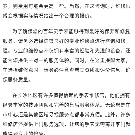
哈尔滨市道里区友谊西路600号富力中心T2座写字楼29层03室（需提前预约）
养，则费用可能会更高一些。当然，在您咨询时，维修师
大连市中山区人民路15号国际金融大厦7层G室（需提前预约）
傅会根据实际情况给出一个合理的报价。
佛山市禅城区季华五路57号万科金融中心C座12层1205室（需提前预约）
东莞市东城街道鸿福东路1号民盈国贸中心T1写字楼9层907室（需提前预约）
为了确保您的百年灵手表能够得到最好的保养和修复
无锡市梁溪区人民中路139号恒隆广场写字楼1座11层1104室（需提前预约）
服务，请务必选择信誉良好的专业维修点进行咨询和修
南通市崇川区工农路57号圆融广场写字楼16层1603室（需提前预约）
理。专业的维修点不仅拥有丰富的经验和先进的设备，还
苏州市苏州工业园区星港街199号苏州中心办公楼C座22层08室（需提前预约）
能为您提供一对一的服务体验。同时，在这里提醒大家，
武汉市江汉区解放大道686号世界贸易大厦38层09室（需提前预约）
在选择维修点时，请务必注意查看其资质和评价信息，确
南宁市青秀区金湖路59号地王大厦12楼1224室（需提前预约）
合肥市蜀山区潜山路111号万象城华润大厦B座12楼03室（需提前预约）
保服务质量。
泉州市丰泽区宝洲路729号浦西万达中心写字楼A座7楼709室（需提前预约）
在长沙地区有许多值得信赖的手表维修店，他们拥有
青岛市南区山东路6号华润大厦B座22层04室（需提前预约）
烟台市芝罘区胜利路139号万达金融中心A座907室（需提前预约）
经验丰富的技师团队和完善的售后服务体系。无论您是在
长春市朝阳区西安大路727号中银大厦A座(旺进大厦)18层09室（需提前预约）
市中心还是其他区域寻找服务点都非常方便。此外，许多
贵阳市南明区都司高架桥路33号亨特国际金融中心14楼14D（需提前预约）
维修店还提供上门服务选项，让您的手表无需离开家门就
昆明市盘龙区北京路928号同德昆明广场写字楼10层06室（需提前预约）
能得到专业的修复。