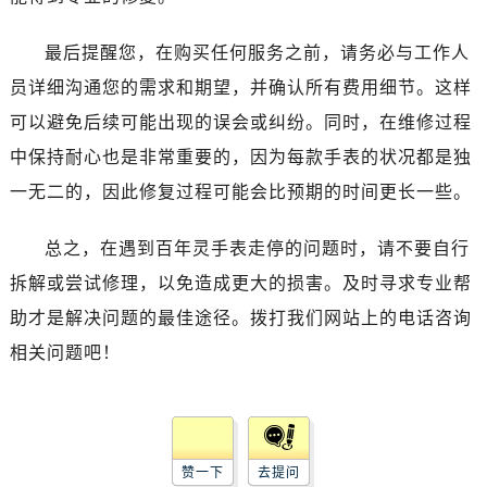
石家庄市长安区中山东路39号勒泰中心写字楼B座13层07室（需提前预约）
西安市碑林区南关正街88号华侨城长安国际中心E座6楼10室（需提前预约）
最后提醒您，在购买任何服务之前，请务必与工作人
海口市龙华区金贸东路5号海口华润大厦B座17层1707室（需提前预约）
员详细沟通您的需求和期望，并确认所有费用细节。这样
唐山市路南区新华东道100号万达广场写字楼A座10层1002室（需提前预约）
可以避免后续可能出现的误会或纠纷。同时，在维修过程
台州市椒江区东海大道1800号腾达中心东1幢20楼2002室（需提前预约）
中保持耐心也是非常重要的，因为每款手表的状况都是独
内蒙古自治区呼和浩特市玉泉区大学西街70号华润万象城写字楼（鄂尔多斯大厦）23层2326室（需提前预约）
一无二的，因此修复过程可能会比预期的时间更长一些。
甘肃省兰州市七里河区西津西路16号兰州中心写字楼21层2102室（需提前预约）
重庆市解放碑渝中区民权路28号英利国际金融中心写字楼20层01室（需提前预约）
总之，在遇到百年灵手表走停的问题时，请不要自行
黑龙江省大庆市萨尔图区会战大街腕表网售后服务中心（需提前预约）
拆解或尝试修理，以免造成更大的损害。及时寻求专业帮
黑龙江省鹤岗市向阳区红军路腕表网售后服务中心（需提前预约）
黑龙江省黑河市爱辉区中央街腕表网售后服务中心（需提前预约）
助才是解决问题的最佳途径。拨打我们网站上的电话咨询
黑龙江省鸡西市鸡冠区红军路腕表网售后服务中心（需提前预约）
相关问题吧！
黑龙江省佳木斯市向阳区长安路腕表网售后服务中心（需提前预约）
黑龙江省牡丹江市东安区太平路腕表网售后服务中心（需提前预约）
黑龙江省七台河市桃山区大同街腕表网售后服务中心（需提前预约）
黑龙江省齐齐哈尔市龙沙区龙华路腕表网售后服务中心（需提前预约）
赞一下
去提问