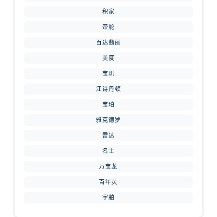
山西省运城市盐湖区河东街腕表网售后服务中心（需提前预约）
积家
山西省长治市潞州区英雄中路腕表网售后服务中心（需提前预约）
帝舵
山西省太原市迎泽区迎泽街道解放路15号亨得利名表维修授权店3楼腕表网售后服务中心（需提前预约）
百达翡丽
天津市和平区赤峰道136号天津国际金融中心26层2603室腕表网售后服务中心（需提前预约）
安徽省安庆市迎江区人民路腕表网售后服务中心（需提前预约）
美度
安徽省蚌埠市蚌山区淮河路腕表网售后服务中心（需提前预约）
宝玑
安徽省亳州市谯城区魏武大道腕表网售后服务中心（需提前预约）
江诗丹顿
安徽省池州市贵池区长江路腕表网售后服务中心（需提前预约）
宝珀
安徽省滁州市琅琊区南谯北路腕表网售后服务中心（需提前预约）
雅克德罗
安徽省阜阳市颍州区颍州北路腕表网售后服务中心（需提前预约）
雷达
安徽省淮北市相山区淮海路腕表网售后服务中心（需提前预约）
名士
安徽省淮南市田家庵区国庆中路腕表网售后服务中心（需提前预约）
安徽省黄山市屯溪区黄山西路腕表网售后服务中心（需提前预约）
万宝龙
安徽省六安市金安区解放中路腕表网售后服务中心（需提前预约）
百年灵
安徽省马鞍山市雨山区湖南西路腕表网售后服务中心（需提前预约）
宇舶
安徽省宿州市埇桥区人民中路腕表网售后服务中心（需提前预约）