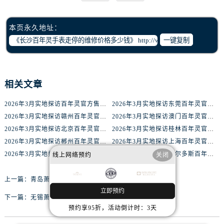
黑龙江省双鸭山市尖山区新兴大街腕表网售后服务中心（需提前预约）
黑龙江省绥化市北林区新华街与康庄路交叉口腕表网售后服务中心（需提前预约）
本页永久地址：
黑龙江省伊春市伊美区通河路腕表网售后服务中心（需提前预约）
一键复制
吉林省白城市洮北区明仁南街腕表网售后服务中心（需提前预约）
吉林省白山市浑江区浑江大街腕表网售后服务中心（需提前预约）
吉林省吉林市船营区河南街腕表网售后服务中心（需提前预约）
相关文章
吉林省辽源市龙山区人民大街腕表网售后服务中心（需提前预约）
吉林省梅河口市新华街道梅河大街腕表网售后服务中心（需提前预约）
2026年3月实地探访百年灵官方售后维修服务中心
2026年3月实地探访东莞百年灵官方售后维修服务中心
吉林省四平市铁东区紫气大路与南九经街交汇处腕表网售后服务中心（需提前预约）
2026年3月实地探访赣州百年灵官方售后维修服务中心
2026年3月实地探访澳门百年灵官方售后维修服务中心
2026年3月实地探访北京百年灵官方售后维修服务中心
2026年3月实地探访桂林百年灵官方售后维修服务中心
吉林省松原市宁江区五环大街腕表网售后服务中心（需提前预约）
2026年3月实地探访郴州百年灵官方售后维修服务中心
2026年3月实地探访上海百年灵官方售后维修服务中心
吉林省通化市东昌区环通乡江南大街腕表网售后服务中心（需提前预约）
2026年3月实地探访湘潭百年灵官方售后维修服务中心
2026年3月实地探访鄂尔多斯百年灵官方售后维修服务中心
线上网络预约
关闭
吉林省延边市延吉市解放路腕表网售后服务中心（需提前预约）
辽宁省鞍山市铁东区站前街腕表网售后服务中心（需提前预约）
上一篇：
青岛萧邦手表表壳划痕的维修价格多少钱
辽宁省本溪市平山区胜利路腕表网售后服务中心（需提前预约）
立即预约
下一篇：
无锡萧邦手表表带划痕的维修价格多少钱
辽宁省朝阳市双塔区新华路腕表网售后服务中心（需提前预约）
预约享95折，活动倒计时：3天
辽宁省丹东市振兴区七经街腕表网售后服务中心（需提前预约）