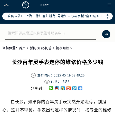
北京市朝阳区建国门外大街甲6号华熙国际中心写字楼D座11层1102室（需提前预约）

天津市和平区赤峰道136号天津国际金融中心写字楼26层2603室（需提前预约）
▲
官网公告>
上海市徐汇区虹桥路3号港汇中心写字楼2座37层3705室（需提前预约）
▼
上海市黄浦区南京东路299号宏伊国际广场写字楼8层806室（需提前预约）
南京市秦淮区中山南路1号（新街口）南京中心写字楼22层C1-1室（需提前预约）
常州市新北区龙锦路1590号现代传媒中心写字楼5号楼10层1008室（需提前预约）
徐州市鼓楼区淮海东路29号苏宁广场IFC国际金融中心写字楼35层3508室（需提前预约）
当前位置：
首页
>
新闻/知识/问答
>
腕表知识
>
扬州市邗江区国展路29号星耀天地写字楼1号楼18层1803室（需提前预约）
盐城市盐都区世纪大道5号盐城金融城写字楼1号楼16层1604室（需提前预约）
长沙百年灵手表走停的维修价格多少钱
泰州市海陵区永定东路399号置地商务中心东塔写字楼（华润万象城）17层1706室（需提前预约）
宁波市江北区大闸南路500号来福士广场办公楼20层2009室（需提前预约）
发布时间：2025-05-19 09:49:20
杭州市上城区钱江路1366号华润大厦写字楼A座5层503-5室（需提前预约）
阅读：（
次）
金华市金东区东市南街777号金华万达广场写字楼4号楼22层2209室（需提前预约）
分享到：
绍兴市越城区胜利东路379号世茂天际中心写字楼8层805室（需提前预约）
在长沙，如果你的百年灵手表突然开始走停，别担
嘉兴市南湖区广益路705号嘉兴世界贸易中心写字楼A座13层1304室（需提前预约）
心，这并不罕见。手表出现这样的情况时，找专业的维修
南昌市红谷滩新区红谷中大道998号绿地双子塔（中央广场）A1座办公楼14层07室（需提前预约）