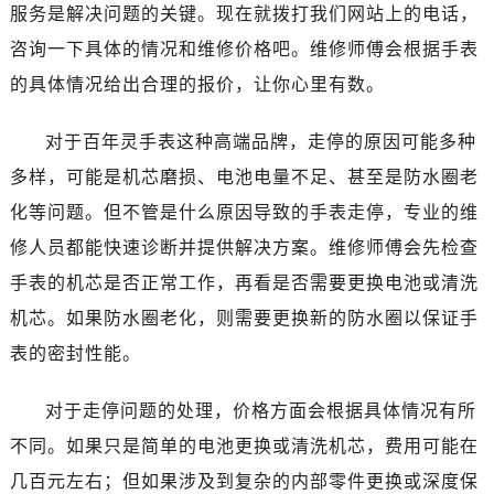
济南市历下区经十路11111号华润中心写字楼（万象城）15层1508室（需提前预约）
服务是解决问题的关键。现在就拨打我们网站上的电话，
广州市天河区天河路230号万菱汇国际中心写字楼A塔7层704室（需提前预约）
咨询一下具体的情况和维修价格吧。维修师傅会根据手表
广州市越秀区环市东路371-375号世界贸易中心大厦南塔写字楼15层07室（需提前预约）
的具体情况给出合理的报价，让你心里有数。
深圳市罗湖区深南东路5001号华润大厦写字楼17层1701室（需提前预约）
惠州市惠城区江北文昌一路7号华贸大厦写字楼1座30层05室（需提前预约）
对于百年灵手表这种高端品牌，走停的原因可能多种
厦门市思明区湖滨东路95号华润大厦写字楼B座11层1104室（需提前预约）
多样，可能是机芯磨损、电池电量不足、甚至是防水圈老
福州市鼓楼区五四路128-1号恒力城写字楼15层03室（需提前预约）
化等问题。但不管是什么原因导致的手表走停，专业的维
成都市锦江区人民东路6号SAC东原中心写字楼24层2406B室（需提前预约）
修人员都能快速诊断并提供解决方案。维修师傅会先检查
重庆市江北区观音桥步行街2号融恒时代广场写字楼9层902室（需提前预约）
手表的机芯是否正常工作，再看是否需要更换电池或清洗
长沙市芙蓉区定王台街道建湘路393号世茂环球金融中心写字楼（芙蓉广场）10层13室（需提前预约）
机芯。如果防水圈老化，则需要更换新的防水圈以保证手
郑州市二七区铭功路10号华润大厦写字楼29层2905室（需提前预约）
太原市迎泽区解放路15号亨得利名表服务中心（品牌授权店）3层整层（需提前预约）
表的密封性能。
沈阳市沈河区中街路137号亨得利名表服务中心（品牌授权店）1层整层（需提前预约）
对于走停问题的处理，价格方面会根据具体情况有所
沈阳市沈河区中街路83号亨得利名表服务中心（品牌授权店）1层整层（需提前预约）
乌鲁木齐市天山区红山路26号时代广场（CCMALL）C座17层17-B（需提前预约）
不同。如果只是简单的电池更换或清洗机芯，费用可能在
温州市鹿城区锦绣路1067号置信广场10层1015室（需提前预约）
几百元左右；但如果涉及到复杂的内部零件更换或深度保