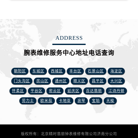
安徽省铜陵市铜官区石城大道腕表网售后服务中心（需提前预约）
安徽省芜湖市镜湖区中山路步行街腕表网售后服务中心（需提前预约）
安徽省宣城市宣州区叠嶂西路腕表网售后服务中心（需提前预约）
福建省龙岩市新罗区九一南路腕表网售后服务中心（需提前预约）
福建省南平市建阳区人民西路腕表网售后服务中心（需提前预约）
ADDRESS
福建省宁德市蕉城区天湖东路腕表网售后服务中心（需提前预约）
腕表维修服务中心地址电话查询
福建省莆田市城厢区霞林街道荔华东大道腕表网售后服务中心（需提前预约）
福建省三明市三元区东乾二路腕表网售后服务中心（需提前预约）
朝阳区
东城区
西城区
丰台区
石景山区
海淀区
福建省漳州市龙文区步港路腕表网售后服务中心（需提前预约）
江苏省常州市新北区龙锦路1590号现代传媒中心5号楼10层1008室腕表网售后服务中心（需提前预约）
门头沟区
房山区
通州区
顺义区
昌平区
大兴区
江苏省淮安市清江浦区淮海北路腕表网售后服务中心（需提前预约）
怀柔区
平谷区
密云区
延庆区
百达翡丽
江诗丹顿
江苏省连云港市海州区通灌北路腕表网售后服务中心（需提前预约）
劳力士
欧米茄
卡地亚
浪琴
宝珀
天梭
江苏省南京市秦淮区中山南路1号南京中心22层22-C1-C3室腕表网售后服务中心（需提前预约）
江苏省宿迁市宿城区西湖路腕表网售后服务中心（需提前预约）
江苏省泰州市海陵区永定东路399号置地商务中心东塔（华润万象城）17层1706室腕表网售后服务中心（需提前预约）
江苏省徐州市鼓楼区淮海东路29号苏宁广场IFC国际金融中心35层3508室腕表网售后服务中心（需提前预约）
版权所有：北京精时翡丽钟表维修有限公司济南分公司