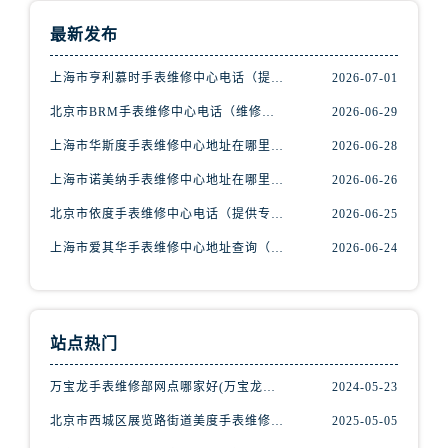
辽宁省抚顺市新抚区东一路腕表网售后服务中心（需提前预约）
最新发布
辽宁省阜新市海州区解放大街腕表网售后服务中心（需提前预约）
辽宁省葫芦岛市连山区中央路腕表网售后服务中心（需提前预约）
上海市亨利慕时手表维修中心电话（提供专业维修服务，确保您的手表焕然一新）
2026-07-01
辽宁省锦州市古塔区中央大街腕表网售后服务中心（需提前预约）
北京市BRM手表维修中心电话（维修专家24小时在线，服务周到）
2026-06-29
辽宁省辽阳市白塔区新运大街腕表网售后服务中心（需提前预约）
上海市华斯度手表维修中心地址在哪里（寻找可靠维修服务不再难）
2026-06-28
辽宁省盘锦市兴隆台区石油大街腕表网售后服务中心（需提前预约）
辽宁省铁岭市银州区南马路腕表网售后服务中心（需提前预约）
上海市诺美纳手表维修中心地址在哪里（如何轻松找到它）
2026-06-26
辽宁省营口市站前区市府路与渤海大街交叉口腕表网售后服务中心（需提前预约）
北京市依度手表维修中心电话（提供专业维修服务，解决您的手表难题）
2026-06-25
辽宁省沈阳市沈河区中街路137号亨得利名表维修授权店1楼腕表网售后服务中心（需提前预约）
上海市爱其华手表维修中心地址查询（如何轻松找到维修点）
2026-06-24
辽宁省沈阳市沈河区中街路83号亨得利名表维修授权店1楼腕表网售后服务中心（需提前预约）
北京市朝阳区建国门外大街甲6号华熙国际中心D座11层1102室腕表网售后服务中心（需提前预约）
北京市东城区东长安街1号王府井东方广场W3座6层602室腕表网售后服务中心（需提前预约）
站点热门
河北省保定市竞秀区朝阳北大街北国先天下腕表网售后服务中心（需提前预约）
内蒙古自治区阿拉善盟市左旗土尔扈特大街腕表网售后服务中心（需提前预约）
万宝龙手表维修部网点哪家好(万宝龙手表售后维修服务专业、快捷、可靠的推荐)
2024-05-23
内蒙古自治区巴彦淖尔市临河区新华街腕表网售后服务中心（需提前预约）
北京市西城区展览路街道美度手表维修点地址电话查询
2025-05-05
内蒙古自治区包头市青山区幸福路甲3号王府井百货名表维修腕表网售后服务中心（需提前预约）