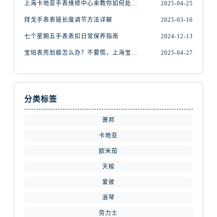
上海卡地亚手表维修中心来教你如何处理卡地亚手表走停的故障？
2025-04-25
内蒙古自治区赤峰市红山区哈达街腕表网售后服务中心（需提前预约）
内蒙古自治区鄂尔多斯市东胜区伊金霍洛街腕表网售后服务中心（需提前预约）
拜戈手表表链长度调节方法详解
2025-03-16
内蒙古自治区呼伦贝尔市海拉尔区中央街腕表网售后服务中心（需提前预约）
七个星期五手表表扣日常保养指南
2024-12-13
内蒙古自治区通辽市科尔沁区明仁大街腕表网售后服务中心（需提前预约）
宝珀表壳划痕怎么办？不要慌，上海宝珀手表维修中心来帮忙
2025-04-27
内蒙古自治区乌海市海勃湾区人民南路腕表网售后服务中心（需提前预约）
内蒙古自治区乌兰察布市集宁区恩和大街腕表网售后服务中心（需提前预约）
内蒙古自治区锡林郭勒盟市锡林浩特市光明街与额尔敦路交叉口腕表网售后服务中心（需提前预约）
分类标签
内蒙古自治区兴安盟市乌兰浩特市兴安大街腕表网售后服务中心（需提前预约）
山西省大同市平城区迎宾街腕表网售后服务中心（需提前预约）
萧邦
山西省晋城市城区黄华街腕表网售后服务中心（需提前预约）
卡地亚
山西省晋中市榆次区顺城街腕表网售后服务中心（需提前预约）
欧米茄
山西省临汾市尧都区解放路腕表网售后服务中心（需提前预约）
山西省吕梁市离石区永宁中路与建设街交叉口腕表网售后服务中心（需提前预约）
天梭
山西省朔州市朔城区怡西路与鄯阳西街交汇处腕表网售后服务中心（需提前预约）
爱彼
山西省忻州市忻府区和平东街与七一南路交叉口腕表网售后服务中心（需提前预约）
浪琴
山西省阳泉市郊区平阳东街与新城大道交叉口腕表网售后服务中心（需提前预约）
劳力士