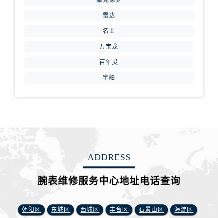
雅克德罗
山西省吕梁市离石区永宁中路与建设街交叉口腕表网售后服务中心（需提前预约）
雷达
山西省朔州市朔城区怡西路与鄯阳西街交汇处腕表网售后服务中心（需提前预约）
山西省忻州市忻府区和平东街与七一南路交叉口腕表网售后服务中心（需提前预约）
名士
山西省阳泉市郊区平阳东街与新城大道交叉口腕表网售后服务中心（需提前预约）
万宝龙
山西省运城市盐湖区河东街腕表网售后服务中心（需提前预约）
百年灵
山西省长治市潞州区英雄中路腕表网售后服务中心（需提前预约）
宇舶
山西省太原市迎泽区迎泽街道解放路15号亨得利名表维修授权店3楼腕表网售后服务中心（需提前预约）
天津市和平区赤峰道136号天津国际金融中心26层2603室腕表网售后服务中心（需提前预约）
安徽省安庆市迎江区人民路腕表网售后服务中心（需提前预约）
安徽省蚌埠市蚌山区淮河路腕表网售后服务中心（需提前预约）
安徽省亳州市谯城区魏武大道腕表网售后服务中心（需提前预约）
安徽省池州市贵池区长江路腕表网售后服务中心（需提前预约）
ADDRESS
安徽省滁州市琅琊区南谯北路腕表网售后服务中心（需提前预约）
腕表维修服务中心地址电话查询
安徽省阜阳市颍州区颍州北路腕表网售后服务中心（需提前预约）
安徽省淮北市相山区淮海路腕表网售后服务中心（需提前预约）
安徽省淮南市田家庵区国庆中路腕表网售后服务中心（需提前预约）
朝阳区
东城区
西城区
丰台区
石景山区
海淀区