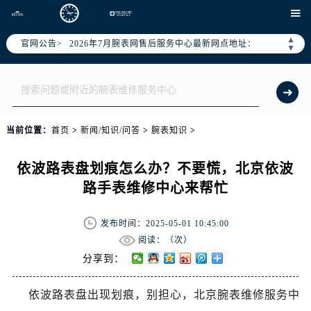
2026年7月腕表网全国官方售后客户服务热线：400-995-0078

腕表网官方全国统一服务热线400-995-0078，服务覆盖中国大陆、香港、澳门、台湾全部区域（非大陆需加拨“+86”）
▲
官网公告>
2026年7月腕表网售后服务中心最新网点地址：
▼
北京市东城区东长安街1号东方广场写字楼W3座6层602室（需提前预约）
北京市朝阳区建国门外大街甲6号华熙国际中心写字楼D座11层1102室（需提前预约）
天津市和平区赤峰道136号天津国际金融中心写字楼26层2603室（需提前预约）
上海市徐汇区虹桥路3号港汇中心写字楼2座37层3705室（需提前预约）
当前位置：
首页
>
新闻/知识/问答
>
腕表知识
>
上海市黄浦区南京东路299号宏伊国际广场写字楼8层806室（需提前预约）
南京市秦淮区中山南路1号（新街口）南京中心写字楼22层C1-1室（需提前预约）
依波路表盘划痕怎么办？不要慌，北京依波
常州市新北区龙锦路1590号现代传媒中心写字楼5号楼10层1008室（需提前预约）
路手表维修中心来帮忙
徐州市鼓楼区淮海东路29号苏宁广场IFC国际金融中心写字楼35层3508室（需提前预约）
扬州市邗江区国展路29号星耀天地写字楼1号楼18层1803室（需提前预约）
发布时间：2025-05-01 10:45:00
盐城市盐都区世纪大道5号盐城金融城写字楼1号楼16层1604室（需提前预约）
阅读：（
次）
泰州市海陵区永定东路399号置地商务中心东塔写字楼（华润万象城）17层1706室（需提前预约）
分享到：
宁波市江北区大闸南路500号来福士广场办公楼20层2009室（需提前预约）
依波路表盘出现划痕，别担心，北京腕表维修服务中
杭州市上城区钱江路1366号华润大厦写字楼A座5层503-5室（需提前预约）