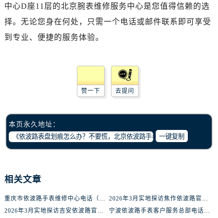
烟台市芝罘区胜利路139号万达金融中心A座907室（需提前预约）
中心D座11层的北京腕表维修服务中心是您值得信赖的选
长春市朝阳区西安大路727号中银大厦A座(旺进大厦)18层09室（需提前预约）
择。无论您身在何处，只需一个电话或邮件联系即可享受
贵阳市南明区都司高架桥路33号亨特国际金融中心14楼14D（需提前预约）
到专业、便捷的服务体验。
昆明市盘龙区北京路928号同德昆明广场写字楼10层06室（需提前预约）
石家庄市长安区中山东路39号勒泰中心写字楼B座13层07室（需提前预约）
西安市碑林区南关正街88号华侨城长安国际中心E座6楼10室（需提前预约）
海口市龙华区金贸东路5号海口华润大厦B座17层1707室（需提前预约）
赞一下
去提问
唐山市路南区新华东道100号万达广场写字楼A座10层1002室（需提前预约）
台州市椒江区东海大道1800号腾达中心东1幢20楼2002室（需提前预约）
本页永久地址：
内蒙古自治区呼和浩特市玉泉区大学西街70号华润万象城写字楼（鄂尔多斯大厦）23层2326室（需提前预约）
一键复制
甘肃省兰州市七里河区西津西路16号兰州中心写字楼21层2102室（需提前预约）
重庆市解放碑渝中区民权路28号英利国际金融中心写字楼20层01室（需提前预约）
黑龙江省大庆市萨尔图区会战大街腕表网售后服务中心（需提前预约）
相关文章
黑龙江省鹤岗市向阳区红军路腕表网售后服务中心（需提前预约）
黑龙江省黑河市爱辉区中央街腕表网售后服务中心（需提前预约）
重庆市依波路手表维修中心电话（提供专业维修服务，解决您的手表难题）
2026年3月实地探访焦作依波路官方售后维修服务中心
黑龙江省鸡西市鸡冠区红军路腕表网售后服务中心（需提前预约）
2026年3月实地探访吉安依波路官方售后维修服务中心
宁波依波路手表客户服务总部电话中心