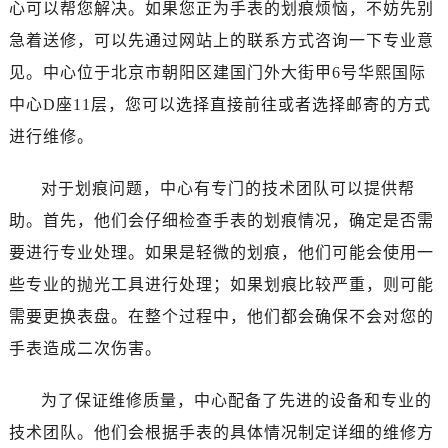
心可以帮您解决。如果您正为手表的划痕烦恼，不妨先别
金华市金东区东市南街777号金华万达广场写字楼4号楼22层2209室（需提前预约）
绍兴市越城区胜利东路379号世茂天际中心写字楼8层805室（需提前预约）
急着送修，可以先通过网站上的联系方式咨询一下专业意
嘉兴市南湖区广益路705号嘉兴世界贸易中心写字楼A座13层1304室（需提前预约）
见。中心位于北京市朝阳区建国门外大街甲6号华熙国际
南昌市红谷滩新区红谷中大道998号绿地双子塔（中央广场）A1座办公楼14层07室（需提前预约）
中心D座11层，您可以选择直接前往或者选择邮寄的方式
济南市历下区经十路11111号华润中心写字楼（万象城）15层1508室（需提前预约）
进行维修。
广州市天河区天河路230号万菱汇国际中心写字楼A塔7层704室（需提前预约）
广州市越秀区环市东路371-375号世界贸易中心大厦南塔写字楼15层07室（需提前预约）
对于划痕问题，中心有专门的技术团队可以提供帮
深圳市罗湖区深南东路5001号华润大厦写字楼17层1701室（需提前预约）
助。首先，他们会仔细检查手表的划痕情况，确定是否需
惠州市惠城区江北文昌一路7号华贸大厦写字楼1座30层05室（需提前预约）
要进行专业处理。如果是轻微的划痕，他们可能会使用一
厦门市思明区湖滨东路95号华润大厦写字楼B座11层1104室（需提前预约）
些专业的抛光工具进行处理；如果划痕比较严重，则可能
福州市鼓楼区五四路128-1号恒力城写字楼15层03室（需提前预约）
需要更换表盘。在整个过程中，他们都会确保不会对您的
成都市锦江区人民东路6号SAC东原中心写字楼24层2406B室（需提前预约）
重庆市江北区观音桥步行街2号融恒时代广场写字楼9层902室（需提前预约）
手表造成二次伤害。
长沙市芙蓉区定王台街道建湘路393号世茂环球金融中心写字楼（芙蓉广场）10层13室（需提前预约）
为了保证维修质量，中心配备了先进的设备和专业的
郑州市二七区铭功路10号华润大厦写字楼29层2905室（需提前预约）
太原市迎泽区解放路15号亨得利名表服务中心（品牌授权店）3层整层（需提前预约）
技术团队。他们会根据手表的具体情况制定详细的维修方