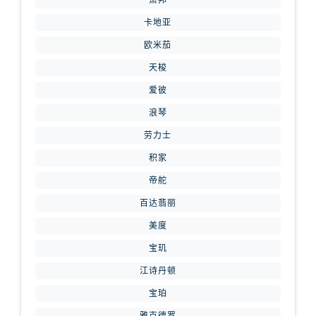
萧邦
河北省保定市竞秀区朝阳北大街北国先天下腕表网售后服务中心（需提前预约）
卡地亚
内蒙古自治区阿拉善盟市左旗土尔扈特大街腕表网售后服务中心（需提前预约）
内蒙古自治区巴彦淖尔市临河区新华街腕表网售后服务中心（需提前预约）
欧米茄
内蒙古自治区包头市青山区幸福路甲3号王府井百货名表维修腕表网售后服务中心（需提前预约）
天梭
内蒙古自治区赤峰市红山区哈达街腕表网售后服务中心（需提前预约）
爱彼
内蒙古自治区鄂尔多斯市东胜区伊金霍洛街腕表网售后服务中心（需提前预约）
浪琴
内蒙古自治区呼伦贝尔市海拉尔区中央街腕表网售后服务中心（需提前预约）
劳力士
内蒙古自治区通辽市科尔沁区明仁大街腕表网售后服务中心（需提前预约）
积家
内蒙古自治区乌海市海勃湾区人民南路腕表网售后服务中心（需提前预约）
帝舵
内蒙古自治区乌兰察布市集宁区恩和大街腕表网售后服务中心（需提前预约）
内蒙古自治区锡林郭勒盟市锡林浩特市光明街与额尔敦路交叉口腕表网售后服务中心（需提前预约）
百达翡丽
内蒙古自治区兴安盟市乌兰浩特市兴安大街腕表网售后服务中心（需提前预约）
美度
山西省大同市平城区迎宾街腕表网售后服务中心（需提前预约）
宝玑
山西省晋城市城区黄华街腕表网售后服务中心（需提前预约）
江诗丹顿
山西省晋中市榆次区顺城街腕表网售后服务中心（需提前预约）
宝珀
山西省临汾市尧都区解放路腕表网售后服务中心（需提前预约）