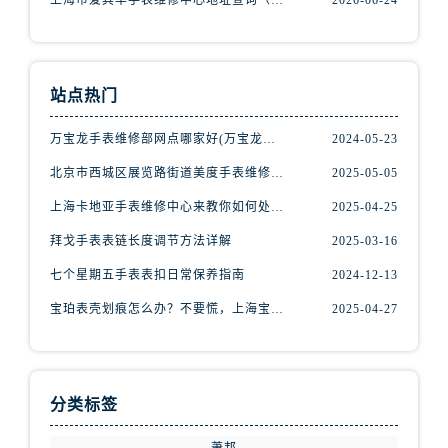
上海市爱其华手表维修中心地址查询（如何轻松找到维修点）
2026-06-24
辽宁省鞍山市铁东区站前街腕表网售后服务中心（需提前预约）
辽宁省本溪市平山区胜利路腕表网售后服务中心（需提前预约）
辽宁省朝阳市双塔区新华路腕表网售后服务中心（需提前预约）
辽宁省丹东市振兴区七经街腕表网售后服务中心（需提前预约）
站点热门
辽宁省抚顺市新抚区东一路腕表网售后服务中心（需提前预约）
万宝龙手表维修部网点哪家好(万宝龙手表售后维修服务专业、快捷、可靠的推荐)
2024-05-23
辽宁省阜新市海州区解放大街腕表网售后服务中心（需提前预约）
北京市西城区展览路街道美度手表维修点地址电话查询
2025-05-05
辽宁省葫芦岛市连山区中央路腕表网售后服务中心（需提前预约）
辽宁省锦州市古塔区中央大街腕表网售后服务中心（需提前预约）
上海卡地亚手表维修中心来教你如何处理卡地亚手表走停的故障？
2025-04-25
辽宁省辽阳市白塔区新运大街腕表网售后服务中心（需提前预约）
拜戈手表表链长度调节方法详解
2025-03-16
辽宁省盘锦市兴隆台区石油大街腕表网售后服务中心（需提前预约）
七个星期五手表表扣日常保养指南
2024-12-13
辽宁省铁岭市银州区南马路腕表网售后服务中心（需提前预约）
宝珀表壳划痕怎么办？不要慌，上海宝珀手表维修中心来帮忙
2025-04-27
辽宁省营口市站前区市府路与渤海大街交叉口腕表网售后服务中心（需提前预约）
辽宁省沈阳市沈河区中街路137号亨得利名表维修授权店1楼腕表网售后服务中心（需提前预约）
辽宁省沈阳市沈河区中街路83号亨得利名表维修授权店1楼腕表网售后服务中心（需提前预约）
北京市朝阳区建国门外大街甲6号华熙国际中心D座11层1102室腕表网售后服务中心（需提前预约）
分类标签
北京市东城区东长安街1号王府井东方广场W3座6层602室腕表网售后服务中心（需提前预约）