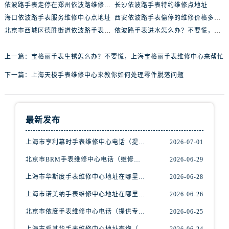
黑龙江省佳木斯市向阳区长安路腕表网售后服务中心（需提前预约）
依波路手表走停在郑州依波路维修中心维修价格多少钱？
长沙依波路手表特约维修点地址
海口依波路手表服务维修中心点地址
黑龙江省牡丹江市东安区太平路腕表网售后服务中心（需提前预约）
西安依波路手表偷停的维修价格多少钱
北京市西城区德胜街道依波路手表保养店地址电话
依波路手表进水怎么办？不要慌，北京依波路手表维修中心来帮忙
黑龙江省七台河市桃山区大同街腕表网售后服务中心（需提前预约）
黑龙江省齐齐哈尔市龙沙区龙华路腕表网售后服务中心（需提前预约）
上一篇：
宝格丽手表生锈怎么办？不要慌，上海宝格丽手表维修中心来帮忙
黑龙江省双鸭山市尖山区新兴大街腕表网售后服务中心（需提前预约）
下一篇：
上海天梭手表维修中心来教你如何处理零件脱落问题
黑龙江省绥化市北林区新华街与康庄路交叉口腕表网售后服务中心（需提前预约）
黑龙江省伊春市伊美区通河路腕表网售后服务中心（需提前预约）
吉林省白城市洮北区明仁南街腕表网售后服务中心（需提前预约）
吉林省白山市浑江区浑江大街腕表网售后服务中心（需提前预约）
最新发布
吉林省吉林市船营区河南街腕表网售后服务中心（需提前预约）
上海市亨利慕时手表维修中心电话（提供专业维修服务，确保您的手表焕然一新）
2026-07-01
吉林省辽源市龙山区人民大街腕表网售后服务中心（需提前预约）
北京市BRM手表维修中心电话（维修专家24小时在线，服务周到）
2026-06-29
吉林省梅河口市新华街道梅河大街腕表网售后服务中心（需提前预约）
吉林省四平市铁东区紫气大路与南九经街交汇处腕表网售后服务中心（需提前预约）
上海市华斯度手表维修中心地址在哪里（寻找可靠维修服务不再难）
2026-06-28
吉林省松原市宁江区五环大街腕表网售后服务中心（需提前预约）
上海市诺美纳手表维修中心地址在哪里（如何轻松找到它）
2026-06-26
吉林省通化市东昌区环通乡江南大街腕表网售后服务中心（需提前预约）
北京市依度手表维修中心电话（提供专业维修服务，解决您的手表难题）
2026-06-25
吉林省延边市延吉市解放路腕表网售后服务中心（需提前预约）