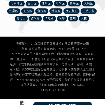
安徽省黄山市屯溪区黄山西路腕表网售后服务中心（需提前预约）
门头沟区
房山区
通州区
顺义区
昌平区
大兴区
安徽省六安市金安区解放中路腕表网售后服务中心（需提前预约）
怀柔区
平谷区
密云区
延庆区
百达翡丽
江诗丹顿
安徽省马鞍山市雨山区湖南西路腕表网售后服务中心（需提前预约）
劳力士
欧米茄
卡地亚
浪琴
宝珀
天梭
安徽省宿州市埇桥区人民中路腕表网售后服务中心（需提前预约）
安徽省铜陵市铜官区石城大道腕表网售后服务中心（需提前预约）
安徽省芜湖市镜湖区中山路步行街腕表网售后服务中心（需提前预约）
安徽省宣城市宣州区叠嶂西路腕表网售后服务中心（需提前预约）
版权所有：北京精时翡丽钟表维修有限公司济南分公司
福建省龙岩市新罗区九一南路腕表网售后服务中心（需提前预约）
ICP备案/许可证号：
鲁ICP备2025179091号-43
|
XML
本平台为名表服务信息索引平台，所展示信息均来源于公开网
福建省南平市建阳区人民西路腕表网售后服务中心（需提前预约）
络，通过人工、机器与 AI 进行多信源交叉验证，结合真实用户
福建省宁德市蕉城区天湖东路腕表网售后服务中心（需提前预约）
经验、官方网站及权威媒体综合核验，力求专业、客观、正规、
福建省莆田市城厢区霞林街道荔华东大道腕表网售后服务中心（需提前预约）
高时效、真实有效且贴合官方信息。如权利人或知情人士发现本
福建省三明市三元区东乾二路腕表网售后服务中心（需提前预约）
站内容存在事实错误或涉及版权、名誉权等侵权问题，请通过邮
箱：2557628530@qq.com 与我们联系，我们将在收到通知后立
福建省漳州市龙文区步港路腕表网售后服务中心（需提前预约）
即依法处理。当前页面信息更新时间：2026-07-
江苏省常州市新北区龙锦路1590号现代传媒中心5号楼10层1008室腕表网售后服务中心（需提前预约）
10T15:11:43+08:00
江苏省淮安市清江浦区淮海北路腕表网售后服务中心（需提前预约）
江苏省连云港市海州区通灌北路腕表网售后服务中心（需提前预约）
