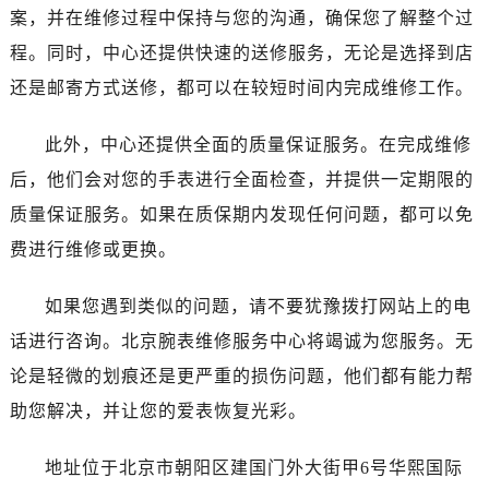
沈阳市沈河区中街路137号亨得利名表服务中心（品牌授权店）1层整层（需提前预约）
案，并在维修过程中保持与您的沟通，确保您了解整个过
沈阳市沈河区中街路83号亨得利名表服务中心（品牌授权店）1层整层（需提前预约）
程。同时，中心还提供快速的送修服务，无论是选择到店
乌鲁木齐市天山区红山路26号时代广场（CCMALL）C座17层17-B（需提前预约）
还是邮寄方式送修，都可以在较短时间内完成维修工作。
温州市鹿城区锦绣路1067号置信广场10层1015室（需提前预约）
哈尔滨市道里区友谊西路600号富力中心T2座写字楼29层03室（需提前预约）
此外，中心还提供全面的质量保证服务。在完成维修
大连市中山区人民路15号国际金融大厦7层G室（需提前预约）
后，他们会对您的手表进行全面检查，并提供一定期限的
佛山市禅城区季华五路57号万科金融中心C座12层1205室（需提前预约）
质量保证服务。如果在质保期内发现任何问题，都可以免
东莞市东城街道鸿福东路1号民盈国贸中心T1写字楼9层907室（需提前预约）
费进行维修或更换。
无锡市梁溪区人民中路139号恒隆广场写字楼1座11层1104室（需提前预约）
南通市崇川区工农路57号圆融广场写字楼16层1603室（需提前预约）
如果您遇到类似的问题，请不要犹豫拨打网站上的电
苏州市苏州工业园区星港街199号苏州中心办公楼C座22层08室（需提前预约）
话进行咨询。北京腕表维修服务中心将竭诚为您服务。无
武汉市江汉区解放大道686号世界贸易大厦38层09室（需提前预约）
论是轻微的划痕还是更严重的损伤问题，他们都有能力帮
南宁市青秀区金湖路59号地王大厦12楼1224室（需提前预约）
合肥市蜀山区潜山路111号万象城华润大厦B座12楼03室（需提前预约）
助您解决，并让您的爱表恢复光彩。
泉州市丰泽区宝洲路729号浦西万达中心写字楼A座7楼709室（需提前预约）
地址位于北京市朝阳区建国门外大街甲6号华熙国际
青岛市南区山东路6号华润大厦B座22层04室（需提前预约）