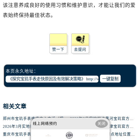
黑龙江省双鸭山市尖山区新兴大街腕表网售后服务中心（需提前预约）
该注意养成良好的使用习惯和维护意识，才能让我们的爱
黑龙江省绥化市北林区新华街与康庄路交叉口腕表网售后服务中心（需提前预约）
表始终保持最佳状态。
黑龙江省伊春市伊美区通河路腕表网售后服务中心（需提前预约）
吉林省白城市洮北区明仁南街腕表网售后服务中心（需提前预约）
吉林省白山市浑江区浑江大街腕表网售后服务中心（需提前预约）
吉林省吉林市船营区河南街腕表网售后服务中心（需提前预约）
赞一下
去提问
吉林省辽源市龙山区人民大街腕表网售后服务中心（需提前预约）
吉林省梅河口市新华街道梅河大街腕表网售后服务中心（需提前预约）
吉林省四平市铁东区紫气大路与南九经街交汇处腕表网售后服务中心（需提前预约）
本页永久地址：
一键复制
吉林省松原市宁江区五环大街腕表网售后服务中心（需提前预约）
吉林省通化市东昌区环通乡江南大街腕表网售后服务中心（需提前预约）
吉林省延边市延吉市解放路腕表网售后服务中心（需提前预约）
相关文章
辽宁省鞍山市铁东区站前街腕表网售后服务中心（需提前预约）
辽宁省本溪市平山区胜利路腕表网售后服务中心（需提前预约）
郑州市宝玑手表维修中心电话（提供专业维修服务，让您的手表焕然一新）
2026年3月实地探访黑河宝玑官方售后维修服务中心
辽宁省朝阳市双塔区新华路腕表网售后服务中心（需提前预约）
线上网络预约
关闭
2026年3月实地探访驻马店宝玑官方售后维修服务中心
2026年3月实地探访天津宝玑官方售后维修服务中心
辽宁省丹东市振兴区七经街腕表网售后服务中心（需提前预约）
重庆市宝玑手表维修中心地址在哪里（如何轻松找到维修点）
大连宝玑手表售后维修点地址位置查询