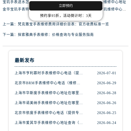
辽宁省抚顺市新抚区东一路腕表网售后服务中心（需提前预约）
宝玑手表进水怎么处理
上海宝玑手表官方售后维修中心地址
立即预约
辽宁省阜新市海州区解放大街腕表网售后服务中心（需提前预约）
金华宝玑手表特约维修点地址
宝玑手表走慢在郑州宝玑维修中心维修价格多少钱？
预约享95折，活动倒计时：3天
辽宁省葫芦岛市连山区中央路腕表网售后服务中心（需提前预约）
上一篇：
梵克雅宝手表维修费用详细价目表：官方收费标准一览
辽宁省锦州市古塔区中央大街腕表网售后服务中心（需提前预约）
辽宁省辽阳市白塔区新运大街腕表网售后服务中心（需提前预约）
下一篇：
探索雅典手表维修：价格查询与专业服务指南
辽宁省盘锦市兴隆台区石油大街腕表网售后服务中心（需提前预约）
辽宁省铁岭市银州区南马路腕表网售后服务中心（需提前预约）
辽宁省营口市站前区市府路与渤海大街交叉口腕表网售后服务中心（需提前预约）
最新发布
辽宁省沈阳市沈河区中街路137号亨得利名表维修授权店1楼腕表网售后服务中心（需提前预约）
上海市亨利慕时手表维修中心电话（提供专业维修服务，确保您的手表焕然一新）
2026-07-01
辽宁省沈阳市沈河区中街路83号亨得利名表维修授权店1楼腕表网售后服务中心（需提前预约）
北京市朝阳区建国门外大街甲6号华熙国际中心D座11层1102室腕表网售后服务中心（需提前预约）
北京市BRM手表维修中心电话（维修专家24小时在线，服务周到）
2026-06-29
北京市东城区东长安街1号王府井东方广场W3座6层602室腕表网售后服务中心（需提前预约）
上海市华斯度手表维修中心地址在哪里（寻找可靠维修服务不再难）
2026-06-28
河北省保定市竞秀区朝阳北大街北国先天下腕表网售后服务中心（需提前预约）
上海市诺美纳手表维修中心地址在哪里（如何轻松找到它）
2026-06-26
内蒙古自治区阿拉善盟市左旗土尔扈特大街腕表网售后服务中心（需提前预约）
北京市依度手表维修中心电话（提供专业维修服务，解决您的手表难题）
2026-06-25
内蒙古自治区巴彦淖尔市临河区新华街腕表网售后服务中心（需提前预约）
上海市爱其华手表维修中心地址查询（如何轻松找到维修点）
2026-06-24
内蒙古自治区包头市青山区幸福路甲3号王府井百货名表维修腕表网售后服务中心（需提前预约）