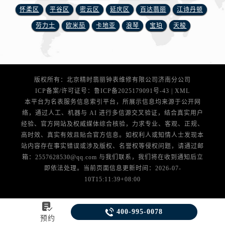
江苏省盐城市盐都区世纪大道5号盐城金融城写字楼1号楼16层1604室腕表网售后服务中心（需提前预约）
怀柔区
平谷区
密云区
延庆区
百达翡丽
江诗丹顿
江苏省扬州市邗江区国展路29号星耀天地写字楼1号楼18层1803室腕表网售后服务中心（需提前预约）
劳力士
欧米茄
卡地亚
浪琴
宝珀
天梭
江苏省镇江市京口区中山东路腕表网售后服务中心（需提前预约）
江西省抚州市临川区赣东大道腕表网售后服务中心（需提前预约）
江西省赣州市章贡区文清路腕表网售后服务中心（需提前预约）
江西省吉安市吉州区井冈山大道腕表网售后服务中心（需提前预约）
版权所有：北京精时翡丽钟表维修有限公司济南分公司
江西省景德镇市珠山区珠山中路腕表网售后服务中心（需提前预约）
ICP备案/许可证号：
鲁ICP备2025179091号-43
|
XML
江西省九江市浔阳区浔阳路腕表网售后服务中心（需提前预约）
本平台为名表服务信息索引平台，所展示信息均来源于公开网
络，通过人工、机器与 AI 进行多信源交叉验证，结合真实用户
江西省南昌市红谷滩新区红谷中大道998号绿地双子塔（中央广场）A1座办公楼14层1407室腕表网售后服务中心（需提前预约）
经验、官方网站及权威媒体综合核验，力求专业、客观、正规、
江西省萍乡市安源区萍安北大道与康庄路交叉口腕表网售后服务中心（需提前预约）
高时效、真实有效且贴合官方信息。如权利人或知情人士发现本
江西省上饶市信州区滨江西路腕表网售后服务中心（需提前预约）
站内容存在事实错误或涉及版权、名誉权等侵权问题，请通过邮
江西省新余市渝水区北湖西路腕表网售后服务中心（需提前预约）
箱：2557628530@qq.com 与我们联系，我们将在收到通知后立
即依法处理。当前页面信息更新时间：2026-07-
江西省宜春市袁州区中山中路腕表网售后服务中心（需提前预约）
10T15:11:39+08:00
江西省鹰潭市月湖区胜利东路腕表网售后服务中心（需提前预约）
山东省德州市德城区东风中路腕表网售后服务中心（需提前预约）


400-995-0078
山东省东营市东营区济南路腕表网售后服务中心（需提前预约）
预约