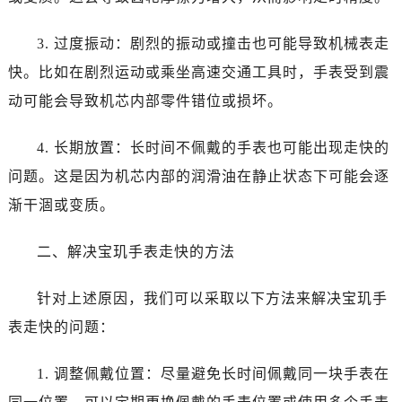
哈尔滨市道里区友谊西路600号富力中心T2座写字楼29层03室（需提前预约）
大连市中山区人民路15号国际金融大厦7层G室（需提前预约）
3. 过度振动：剧烈的振动或撞击也可能导致机械表走
佛山市禅城区季华五路57号万科金融中心C座12层1205室（需提前预约）
快。比如在剧烈运动或乘坐高速交通工具时，手表受到震
东莞市东城街道鸿福东路1号民盈国贸中心T1写字楼9层907室（需提前预约）
动可能会导致机芯内部零件错位或损坏。
无锡市梁溪区人民中路139号恒隆广场写字楼1座11层1104室（需提前预约）
南通市崇川区工农路57号圆融广场写字楼16层1603室（需提前预约）
4. 长期放置：长时间不佩戴的手表也可能出现走快的
苏州市苏州工业园区星港街199号苏州中心办公楼C座22层08室（需提前预约）
问题。这是因为机芯内部的润滑油在静止状态下可能会逐
武汉市江汉区解放大道686号世界贸易大厦38层09室（需提前预约）
南宁市青秀区金湖路59号地王大厦12楼1224室（需提前预约）
渐干涸或变质。
合肥市蜀山区潜山路111号万象城华润大厦B座12楼03室（需提前预约）
二、解决宝玑手表走快的方法
泉州市丰泽区宝洲路729号浦西万达中心写字楼A座7楼709室（需提前预约）
青岛市南区山东路6号华润大厦B座22层04室（需提前预约）
针对上述原因，我们可以采取以下方法来解决宝玑手
烟台市芝罘区胜利路139号万达金融中心A座907室（需提前预约）
表走快的问题：
长春市朝阳区西安大路727号中银大厦A座(旺进大厦)18层09室（需提前预约）
贵阳市南明区都司高架桥路33号亨特国际金融中心14楼14D（需提前预约）
1. 调整佩戴位置：尽量避免长时间佩戴同一块手表在
昆明市盘龙区北京路928号同德昆明广场写字楼10层06室（需提前预约）