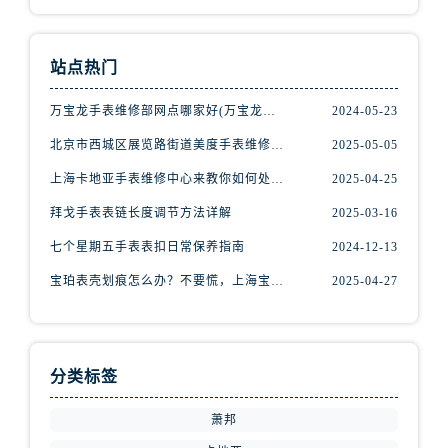
内蒙古自治区赤峰市红山区哈达街腕表网售后服务中心（需提前预约）
内蒙古自治区鄂尔多斯市东胜区伊金霍洛街腕表网售后服务中心（需提前预约）
内蒙古自治区呼伦贝尔市海拉尔区中央街腕表网售后服务中心（需提前预约）
站点热门
内蒙古自治区通辽市科尔沁区明仁大街腕表网售后服务中心（需提前预约）
万宝龙手表维修部网点哪家好(万宝龙手表售后维修服务专业、快捷、可靠的推荐)
2024-05-23
内蒙古自治区乌海市海勃湾区人民南路腕表网售后服务中心（需提前预约）
内蒙古自治区乌兰察布市集宁区恩和大街腕表网售后服务中心（需提前预约）
北京市西城区展览路街道美度手表维修点地址电话查询
2025-05-05
内蒙古自治区锡林郭勒盟市锡林浩特市光明街与额尔敦路交叉口腕表网售后服务中心（需提前预约）
上海卡地亚手表维修中心来教你如何处理卡地亚手表走停的故障？
2025-04-25
内蒙古自治区兴安盟市乌兰浩特市兴安大街腕表网售后服务中心（需提前预约）
拜戈手表表链长度调节方法详解
2025-03-16
山西省大同市平城区迎宾街腕表网售后服务中心（需提前预约）
七个星期五手表表扣日常保养指南
2024-12-13
山西省晋城市城区黄华街腕表网售后服务中心（需提前预约）
宝珀表壳划痕怎么办？不要慌，上海宝珀手表维修中心来帮忙
2025-04-27
山西省晋中市榆次区顺城街腕表网售后服务中心（需提前预约）
山西省临汾市尧都区解放路腕表网售后服务中心（需提前预约）
山西省吕梁市离石区永宁中路与建设街交叉口腕表网售后服务中心（需提前预约）
山西省朔州市朔城区怡西路与鄯阳西街交汇处腕表网售后服务中心（需提前预约）
分类标签
山西省忻州市忻府区和平东街与七一南路交叉口腕表网售后服务中心（需提前预约）
萧邦
山西省阳泉市郊区平阳东街与新城大道交叉口腕表网售后服务中心（需提前预约）