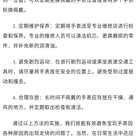
同一位置。可以定期更换佩戴的手表位置或使用多个手表
石家庄市长安区中山东路39号勒泰中心写字楼B座13层07室（需提前预约）
西安市碑林区南关正街88号华侨城长安国际中心E座6楼10室（需提前预约）
轮换佩戴。
海口市龙华区金贸东路5号海口华润大厦B座17层1707室（需提前预约）
2. 定期维护保养：定期将手表送至专业维修店进行检
唐山市路南区新华东道100号万达广场写字楼A座10层1002室（需提前预约）
台州市椒江区东海大道1800号腾达中心东1幢20楼2002室（需提前预约）
查和保养。专业的维修人员可以清洁机芯、更换磨损的零
内蒙古自治区呼和浩特市玉泉区大学西街70号华润万象城写字楼（鄂尔多斯大厦）23层2326室（需提前预约）
件，并补充新的润滑油。
甘肃省兰州市七里河区西津西路16号兰州中心写字楼21层2102室（需提前预约）
重庆市解放碑渝中区民权路28号英利国际金融中心写字楼20层01室（需提前预约）
3. 避免剧烈运动：在进行剧烈运动或乘坐高速交通工
黑龙江省大庆市萨尔图区会战大街腕表网售后服务中心（需提前预约）
具时，请尽量将手表放在安全的位置上。避免受到过度振
黑龙江省鹤岗市向阳区红军路腕表网售后服务中心（需提前预约）
动和撞击。
黑龙江省黑河市爱辉区中央街腕表网售后服务中心（需提前预约）
黑龙江省鸡西市鸡冠区红军路腕表网售后服务中心（需提前预约）
4. 合理存放：长时间不佩戴的手表应存放在干燥、通
黑龙江省佳木斯市向阳区长安路腕表网售后服务中心（需提前预约）
风的地方，并定期取出检查和清洁。
黑龙江省牡丹江市东安区太平路腕表网售后服务中心（需提前预约）
黑龙江省七台河市桃山区大同街腕表网售后服务中心（需提前预约）
通过以上方法的实施，我们就能有效避免宝玑手表因
黑龙江省齐齐哈尔市龙沙区龙华路腕表网售后服务中心（需提前预约）
各种原因而出现走快的问题了。当然，在日常生活中还应