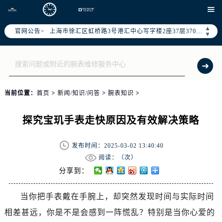
北京市朝阳区建国门外大街甲6号华熙国际中心写字楼D座11层1102室（需提前预约）

天津市和平区赤峰道136号天津国际金融中心写字楼26层2603室（需提前预约）
▲
上海市徐汇区虹桥路3号港汇中心写字楼2座37层3705室（需提前预约）
官网公告>
▼
上海市黄浦区南京东路299号宏伊国际广场写字楼8层806室（需提前预约）
南京市秦淮区中山南路1号（新街口）南京中心写字楼22层C1-1室（需提前预约）
常州市新北区龙锦路1590号现代传媒中心写字楼5号楼10层1008室（需提前预约）
徐州市鼓楼区淮海东路29号苏宁广场IFC国际金融中心写字楼35层3508室（需提前预约）
当前位置：
首页
>
新闻/知识/问答
>
腕表知识
>
扬州市邗江区国展路29号星耀天地写字楼1号楼18层1803室（需提前预约）
盐城市盐都区世纪大道5号盐城金融城写字楼1号楼16层1604室（需提前预约）
探究宝玑手表走快原因及有效解决策略
泰州市海陵区永定东路399号置地商务中心东塔写字楼（华润万象城）17层1706室（需提前预约）
宁波市江北区大闸南路500号来福士广场办公楼20层2009室（需提前预约）
发布时间：2025-03-02 13:40:40
杭州市上城区钱江路1366号华润大厦写字楼A座5层503-5室（需提前预约）
阅读：（
次）
金华市金东区东市南街777号金华万达广场写字楼4号楼22层2209室（需提前预约）
分享到：
绍兴市越城区胜利东路379号世茂天际中心写字楼8层805室（需提前预约）
嘉兴市南湖区广益路705号嘉兴世界贸易中心写字楼A座13层1304室（需提前预约）
当你把手表戴在手腕上，却突然发现时间与实际时间
南昌市红谷滩新区红谷中大道998号绿地双子塔（中央广场）A1座办公楼14层07室（需提前预约）
相差甚远，你是不是会感到一阵慌乱？特别是当你心爱的