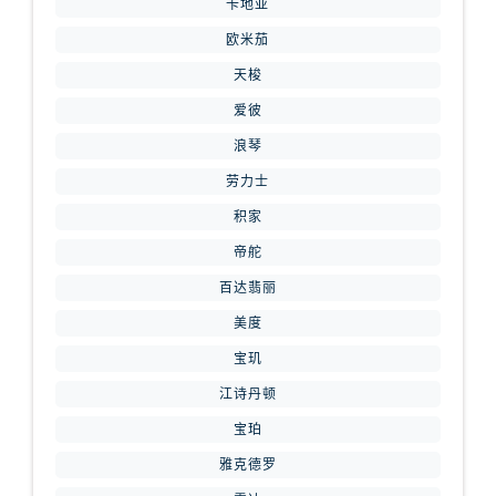
山西省运城市盐湖区河东街腕表网售后服务中心（需提前预约）
卡地亚
山西省长治市潞州区英雄中路腕表网售后服务中心（需提前预约）
欧米茄
山西省太原市迎泽区迎泽街道解放路15号亨得利名表维修授权店3楼腕表网售后服务中心（需提前预约）
天梭
天津市和平区赤峰道136号天津国际金融中心26层2603室腕表网售后服务中心（需提前预约）
爱彼
安徽省安庆市迎江区人民路腕表网售后服务中心（需提前预约）
浪琴
安徽省蚌埠市蚌山区淮河路腕表网售后服务中心（需提前预约）
劳力士
安徽省亳州市谯城区魏武大道腕表网售后服务中心（需提前预约）
积家
安徽省池州市贵池区长江路腕表网售后服务中心（需提前预约）
安徽省滁州市琅琊区南谯北路腕表网售后服务中心（需提前预约）
帝舵
安徽省阜阳市颍州区颍州北路腕表网售后服务中心（需提前预约）
百达翡丽
安徽省淮北市相山区淮海路腕表网售后服务中心（需提前预约）
美度
安徽省淮南市田家庵区国庆中路腕表网售后服务中心（需提前预约）
宝玑
安徽省黄山市屯溪区黄山西路腕表网售后服务中心（需提前预约）
江诗丹顿
安徽省六安市金安区解放中路腕表网售后服务中心（需提前预约）
宝珀
安徽省马鞍山市雨山区湖南西路腕表网售后服务中心（需提前预约）
雅克德罗
安徽省宿州市埇桥区人民中路腕表网售后服务中心（需提前预约）