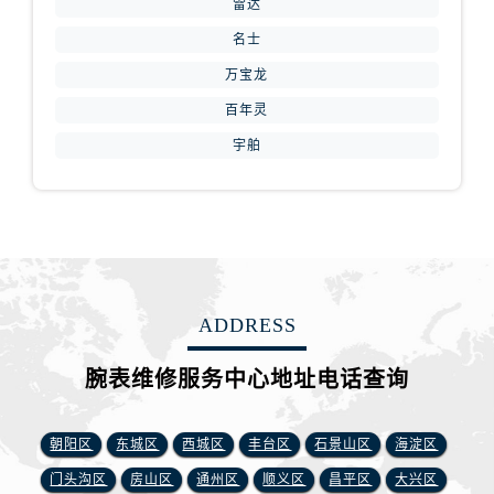
安徽省铜陵市铜官区石城大道腕表网售后服务中心（需提前预约）
雷达
安徽省芜湖市镜湖区中山路步行街腕表网售后服务中心（需提前预约）
名士
安徽省宣城市宣州区叠嶂西路腕表网售后服务中心（需提前预约）
万宝龙
福建省龙岩市新罗区九一南路腕表网售后服务中心（需提前预约）
百年灵
福建省南平市建阳区人民西路腕表网售后服务中心（需提前预约）
宇舶
福建省宁德市蕉城区天湖东路腕表网售后服务中心（需提前预约）
福建省莆田市城厢区霞林街道荔华东大道腕表网售后服务中心（需提前预约）
福建省三明市三元区东乾二路腕表网售后服务中心（需提前预约）
福建省漳州市龙文区步港路腕表网售后服务中心（需提前预约）
江苏省常州市新北区龙锦路1590号现代传媒中心5号楼10层1008室腕表网售后服务中心（需提前预约）
江苏省淮安市清江浦区淮海北路腕表网售后服务中心（需提前预约）
ADDRESS
江苏省连云港市海州区通灌北路腕表网售后服务中心（需提前预约）
江苏省南京市秦淮区中山南路1号南京中心22层22-C1-C3室腕表网售后服务中心（需提前预约）
腕表维修服务中心地址电话查询
江苏省宿迁市宿城区西湖路腕表网售后服务中心（需提前预约）
江苏省泰州市海陵区永定东路399号置地商务中心东塔（华润万象城）17层1706室腕表网售后服务中心（需提前预约）
朝阳区
东城区
西城区
丰台区
石景山区
海淀区
江苏省徐州市鼓楼区淮海东路29号苏宁广场IFC国际金融中心35层3508室腕表网售后服务中心（需提前预约）
门头沟区
房山区
通州区
顺义区
昌平区
大兴区