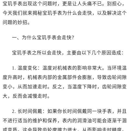
济南市历下区经十路11111号华润中心写字楼（万象城）15层1508室（需提前预约）
宝玑手表出现这个问题时，更是让人头痛不已。别担心，
广州市天河区天河路230号万菱汇国际中心写字楼A塔7层704室（需提前预约）
今天我们就来揭秘宝玑手表为什么会走快，以及解决这个
广州市越秀区环市东路371-375号世界贸易中心大厦南塔写字楼15层07室（需提前预约）
问题的妙招。
深圳市罗湖区深南东路5001号华润大厦写字楼17层1701室（需提前预约）
惠州市惠城区江北文昌一路7号华贸大厦写字楼1座30层05室（需提前预约）
一、为什么宝玑手表会走快？
厦门市思明区湖滨东路95号华润大厦写字楼B座11层1104室（需提前预约）
福州市鼓楼区五四路128-1号恒力城写字楼15层03室（需提前预约）
宝玑手表之所以会走快，主要由以下几个原因造成：
成都市锦江区人民东路6号SAC东原中心写字楼24层2406B室（需提前预约）
重庆市江北区观音桥步行街2号融恒时代广场写字楼9层902室（需提前预约）
1. 温度变化：温度对机械表的影响非常大。当环境温
长沙市芙蓉区定王台街道建湘路393号世茂环球金融中心写字楼（芙蓉广场）10层13室（需提前预约）
度升高时，机械表内部的金属部件会膨胀，导致齿轮间隙
郑州市二七区铭功路10号华润大厦写字楼29层2905室（需提前预约）
变小，从而加速走时。反之，当温度下降时，齿轮间隙变
太原市迎泽区解放路15号亨得利名表服务中心（品牌授权店）3层整层（需提前预约）
大，反而会减慢走时。
沈阳市沈河区中街路137号亨得利名表服务中心（品牌授权店）1层整层（需提前预约）
沈阳市沈河区中街路83号亨得利名表服务中心（品牌授权店）1层整层（需提前预约）
2. 长时间佩戴：如果你长时间佩戴同一块手表，并且
乌鲁木齐市天山区红山路26号时代广场（CCMALL）C座17层17-B（需提前预约）
不进行适当的维护和保养，表内的润滑油可能会逐渐干涸
温州市鹿城区锦绣路1067号置信广场10层1015室（需提前预约）
或变质。这会导致齿轮摩擦力增大，从而影响走时精度。