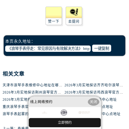
黑龙江省双鸭山市尖山区新兴大街腕表网售后服务中心（需提前预约）
黑龙江省绥化市北林区新华街与康庄路交叉口腕表网售后服务中心（需提前预约）
黑龙江省伊春市伊美区通河路腕表网售后服务中心（需提前预约）
赞一下
去提问
吉林省白城市洮北区明仁南街腕表网售后服务中心（需提前预约）
吉林省白山市浑江区浑江大街腕表网售后服务中心（需提前预约）
本页永久地址：
吉林省吉林市船营区河南街腕表网售后服务中心（需提前预约）
一键复制
吉林省辽源市龙山区人民大街腕表网售后服务中心（需提前预约）
吉林省梅河口市新华街道梅河大街腕表网售后服务中心（需提前预约）
吉林省四平市铁东区紫气大路与南九经街交汇处腕表网售后服务中心（需提前预约）
相关文章
吉林省松原市宁江区五环大街腕表网售后服务中心（需提前预约）
吉林省通化市东昌区环通乡江南大街腕表网售后服务中心（需提前预约）
天津市浪琴手表维修中心地址在哪里（如何轻松找到靠谱维修点）
2026年3月实地探访齐齐哈尔浪琴官方售后维修服务中心
吉林省延边市延吉市解放路腕表网售后服务中心（需提前预约）
2026年3月实地探访荆州浪琴官方售后维修服务中心
2026年3月实地探访鸡西浪琴官方售后维修服务中心
辽宁省鞍山市铁东区站前街腕表网售后服务中心（需提前预约）
2026年3月实地探访海口浪琴官方售后维修服务中心
天津浪琴手表客户服务中心地址
线上网络预约
关闭
重庆浪琴手表官方服务中心地址电话
重庆浪琴手表特约维修点地址
辽宁省本溪市平山区胜利路腕表网售后服务中心（需提前预约）
浪琴手表起雾的原因及解决方法
金华浪琴手表服务维修中心点地址
辽宁省朝阳市双塔区新华路腕表网售后服务中心（需提前预约）
立即预约
辽宁省丹东市振兴区七经街腕表网售后服务中心（需提前预约）
上一篇：
泰格豪雅手表进水后的专业维修步骤与注意事项