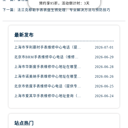
辽宁省抚顺市新抚区东一路腕表网售后服务中心（需提前预约）
预约享95折，活动倒计时：3天
下一篇：
法兰克穆勒手表表盘生锈处理：专业解决方法与预防技巧
辽宁省阜新市海州区解放大街腕表网售后服务中心（需提前预约）
辽宁省葫芦岛市连山区中央路腕表网售后服务中心（需提前预约）
辽宁省锦州市古塔区中央大街腕表网售后服务中心（需提前预约）
辽宁省辽阳市白塔区新运大街腕表网售后服务中心（需提前预约）
最新发布
辽宁省盘锦市兴隆台区石油大街腕表网售后服务中心（需提前预约）
上海市亨利慕时手表维修中心电话（提供专业维修服务，确保您的手表焕然一新）
2026-07-01
辽宁省铁岭市银州区南马路腕表网售后服务中心（需提前预约）
北京市BRM手表维修中心电话（维修专家24小时在线，服务周到）
2026-06-29
辽宁省营口市站前区市府路与渤海大街交叉口腕表网售后服务中心（需提前预约）
辽宁省沈阳市沈河区中街路137号亨得利名表维修授权店1楼腕表网售后服务中心（需提前预约）
上海市华斯度手表维修中心地址在哪里（寻找可靠维修服务不再难）
2026-06-28
辽宁省沈阳市沈河区中街路83号亨得利名表维修授权店1楼腕表网售后服务中心（需提前预约）
上海市诺美纳手表维修中心地址在哪里（如何轻松找到它）
2026-06-26
北京市朝阳区建国门外大街甲6号华熙国际中心D座11层1102室腕表网售后服务中心（需提前预约）
北京市依度手表维修中心电话（提供专业维修服务，解决您的手表难题）
2026-06-25
北京市东城区东长安街1号王府井东方广场W3座6层602室腕表网售后服务中心（需提前预约）
上海市爱其华手表维修中心地址查询（如何轻松找到维修点）
2026-06-24
河北省保定市竞秀区朝阳北大街北国先天下腕表网售后服务中心（需提前预约）
内蒙古自治区阿拉善盟市左旗土尔扈特大街腕表网售后服务中心（需提前预约）
内蒙古自治区巴彦淖尔市临河区新华街腕表网售后服务中心（需提前预约）
内蒙古自治区包头市青山区幸福路甲3号王府井百货名表维修腕表网售后服务中心（需提前预约）
站点热门