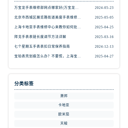
内蒙古自治区赤峰市红山区哈达街腕表网售后服务中心（需提前预约）
万宝龙手表维修部网点哪家好(万宝龙手表售后维修服务专业、快捷、可靠的推荐)
2024-05-23
内蒙古自治区鄂尔多斯市东胜区伊金霍洛街腕表网售后服务中心（需提前预约）
北京市西城区展览路街道美度手表维修点地址电话查询
2025-05-05
内蒙古自治区呼伦贝尔市海拉尔区中央街腕表网售后服务中心（需提前预约）
内蒙古自治区通辽市科尔沁区明仁大街腕表网售后服务中心（需提前预约）
上海卡地亚手表维修中心来教你如何处理卡地亚手表走停的故障？
2025-04-25
内蒙古自治区乌海市海勃湾区人民南路腕表网售后服务中心（需提前预约）
拜戈手表表链长度调节方法详解
2025-03-16
内蒙古自治区乌兰察布市集宁区恩和大街腕表网售后服务中心（需提前预约）
七个星期五手表表扣日常保养指南
2024-12-13
内蒙古自治区锡林郭勒盟市锡林浩特市光明街与额尔敦路交叉口腕表网售后服务中心（需提前预约）
宝珀表壳划痕怎么办？不要慌，上海宝珀手表维修中心来帮忙
2025-04-27
内蒙古自治区兴安盟市乌兰浩特市兴安大街腕表网售后服务中心（需提前预约）
山西省大同市平城区迎宾街腕表网售后服务中心（需提前预约）
山西省晋城市城区黄华街腕表网售后服务中心（需提前预约）
山西省晋中市榆次区顺城街腕表网售后服务中心（需提前预约）
分类标签
山西省临汾市尧都区解放路腕表网售后服务中心（需提前预约）
萧邦
山西省吕梁市离石区永宁中路与建设街交叉口腕表网售后服务中心（需提前预约）
卡地亚
山西省朔州市朔城区怡西路与鄯阳西街交汇处腕表网售后服务中心（需提前预约）
山西省忻州市忻府区和平东街与七一南路交叉口腕表网售后服务中心（需提前预约）
欧米茄
山西省阳泉市郊区平阳东街与新城大道交叉口腕表网售后服务中心（需提前预约）
天梭