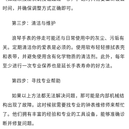
哈尔滨市道里区友谊西路600号富力中心T2座写字楼29层03室（需提前预约）
时间，并确保调整方式正确即可。
大连市中山区人民路15号国际金融大厦7层G室（需提前预约）
佛山市禅城区季华五路57号万科金融中心C座12层1205室（需提前预约）
第三步：清洁与维护
东莞市东城街道鸿福东路1号民盈国贸中心T1写字楼9层907室（需提前预约）
无锡市梁溪区人民中路139号恒隆广场写字楼1座11层1104室（需提前预约）
浪琴手表的停走可能还与日常使用中的灰尘、污垢有
南通市崇川区工农路57号圆融广场写字楼16层1603室（需提前预约）
关。定期清洁你的爱表是必须的。使用软布轻轻擦拭表壳
苏州市苏州工业园区星港街199号苏州中心办公楼C座22层08室（需提前预约）
和表带，并避免使用含有化学物质的清洁剂。此外，每年
武汉市江汉区解放大道686号世界贸易大厦38层09室（需提前预约）
至少进行一次专业保养也是延长手表寿命的好方法。
南宁市青秀区金湖路59号地王大厦12楼1224室（需提前预约）
合肥市蜀山区潜山路111号万象城华润大厦B座12楼03室（需提前预约）
第四步：寻找专业帮助
泉州市丰泽区宝洲路729号浦西万达中心写字楼A座7楼709室（需提前预约）
青岛市南区山东路6号华润大厦B座22层04室（需提前预约）
如果以上方法都无法解决问题，那可能是内部机械结
烟台市芝罘区胜利路139号万达金融中心A座907室（需提前预约）
构出现了故障。这时候就需要找专业的钟表维修师来帮忙
长春市朝阳区西安大路727号中银大厦A座(旺进大厦)18层09室（需提前预约）
了。他们拥有丰富的经验和专业的工具设备，能够准确诊
贵阳市南明区都司高架桥路33号亨特国际金融中心14楼14D（需提前预约）
断并修复问题。
昆明市盘龙区北京路928号同德昆明广场写字楼10层06室（需提前预约）