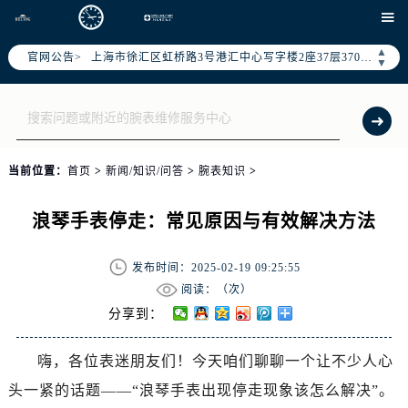
北京市朝阳区建国门外大街甲6号华熙国际中心写字楼D座11层1102室（需提前预约）

天津市和平区赤峰道136号天津国际金融中心写字楼26层2603室（需提前预约）
▲
官网公告>
上海市徐汇区虹桥路3号港汇中心写字楼2座37层3705室（需提前预约）
▼
上海市黄浦区南京东路299号宏伊国际广场写字楼8层806室（需提前预约）
南京市秦淮区中山南路1号（新街口）南京中心写字楼22层C1-1室（需提前预约）
常州市新北区龙锦路1590号现代传媒中心写字楼5号楼10层1008室（需提前预约）
徐州市鼓楼区淮海东路29号苏宁广场IFC国际金融中心写字楼35层3508室（需提前预约）
当前位置：
首页
>
新闻/知识/问答
>
腕表知识
>
扬州市邗江区国展路29号星耀天地写字楼1号楼18层1803室（需提前预约）
盐城市盐都区世纪大道5号盐城金融城写字楼1号楼16层1604室（需提前预约）
浪琴手表停走：常见原因与有效解决方法
泰州市海陵区永定东路399号置地商务中心东塔写字楼（华润万象城）17层1706室（需提前预约）
宁波市江北区大闸南路500号来福士广场办公楼20层2009室（需提前预约）
发布时间：2025-02-19 09:25:55
杭州市上城区钱江路1366号华润大厦写字楼A座5层503-5室（需提前预约）
阅读：（
次）
金华市金东区东市南街777号金华万达广场写字楼4号楼22层2209室（需提前预约）
分享到：
绍兴市越城区胜利东路379号世茂天际中心写字楼8层805室（需提前预约）
嗨，各位表迷朋友们！今天咱们聊聊一个让不少人心
嘉兴市南湖区广益路705号嘉兴世界贸易中心写字楼A座13层1304室（需提前预约）
头一紧的话题——“浪琴手表出现停走现象该怎么解决”。
南昌市红谷滩新区红谷中大道998号绿地双子塔（中央广场）A1座办公楼14层07室（需提前预约）