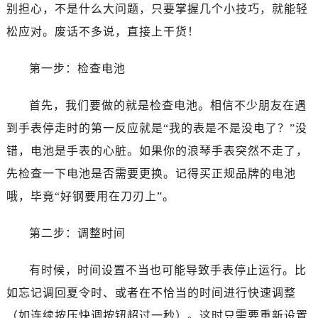
济南市历下区经十路11111号华润中心写字楼（万象城）15层1508室（需提前预约）
别担心，不是什么大问题，只要掌握几个小技巧，就能轻
广州市天河区天河路230号万菱汇国际中心写字楼A塔7层704室（需提前预约）
松应对。废话不多说，直接上干货！
广州市越秀区环市东路371-375号世界贸易中心大厦南塔写字楼15层07室（需提前预约）
深圳市罗湖区深南东路5001号华润大厦写字楼17层1701室（需提前预约）
第一步：检查电池
惠州市惠城区江北文昌一路7号华贸大厦写字楼1座30层05室（需提前预约）
首先，我们要做的就是检查电池。相信不少朋友在遇
厦门市思明区湖滨东路95号华润大厦写字楼B座11层1104室（需提前预约）
福州市鼓楼区五四路128-1号恒力城写字楼15层03室（需提前预约）
到手表停走时的第一反应就是“我的表是不是没电了？”没
成都市锦江区人民东路6号SAC东原中心写字楼24层2406B室（需提前预约）
错，电池是手表的心脏。如果你的浪琴手表突然不走了，
重庆市江北区观音桥步行街2号融恒时代广场写字楼9层902室（需提前预约）
先检查一下电池是否需要更换。记得买正规品牌的电池
长沙市芙蓉区定王台街道建湘路393号世茂环球金融中心写字楼（芙蓉广场）10层13室（需提前预约）
哦，毕竟“好钢要用在刀刃上”。
郑州市二七区铭功路10号华润大厦写字楼29层2905室（需提前预约）
太原市迎泽区解放路15号亨得利名表服务中心（品牌授权店）3层整层（需提前预约）
第二步：调整时间
沈阳市沈河区中街路137号亨得利名表服务中心（品牌授权店）1层整层（需提前预约）
沈阳市沈河区中街路83号亨得利名表服务中心（品牌授权店）1层整层（需提前预约）
有时候，时间设置不当也可能导致手表停止运行。比
乌鲁木齐市天山区红山路26号时代广场（CCMALL）C座17层17-B（需提前预约）
如忘记调回夏令时、或者在不恰当的时间进行快速调整
温州市鹿城区锦绣路1067号置信广场10层1015室（需提前预约）
（如连续按压快调按钮超过一秒）。这时只需要重新设置