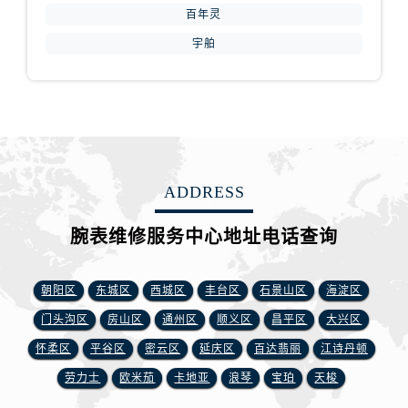
安徽省铜陵市铜官区石城大道腕表网售后服务中心（需提前预约）
百年灵
安徽省芜湖市镜湖区中山路步行街腕表网售后服务中心（需提前预约）
宇舶
安徽省宣城市宣州区叠嶂西路腕表网售后服务中心（需提前预约）
福建省龙岩市新罗区九一南路腕表网售后服务中心（需提前预约）
福建省南平市建阳区人民西路腕表网售后服务中心（需提前预约）
福建省宁德市蕉城区天湖东路腕表网售后服务中心（需提前预约）
福建省莆田市城厢区霞林街道荔华东大道腕表网售后服务中心（需提前预约）
福建省三明市三元区东乾二路腕表网售后服务中心（需提前预约）
ADDRESS
福建省漳州市龙文区步港路腕表网售后服务中心（需提前预约）
腕表维修服务中心地址电话查询
江苏省常州市新北区龙锦路1590号现代传媒中心5号楼10层1008室腕表网售后服务中心（需提前预约）
江苏省淮安市清江浦区淮海北路腕表网售后服务中心（需提前预约）
江苏省连云港市海州区通灌北路腕表网售后服务中心（需提前预约）
朝阳区
东城区
西城区
丰台区
石景山区
海淀区
江苏省南京市秦淮区中山南路1号南京中心22层22-C1-C3室腕表网售后服务中心（需提前预约）
门头沟区
房山区
通州区
顺义区
昌平区
大兴区
江苏省宿迁市宿城区西湖路腕表网售后服务中心（需提前预约）
怀柔区
平谷区
密云区
延庆区
百达翡丽
江诗丹顿
江苏省泰州市海陵区永定东路399号置地商务中心东塔（华润万象城）17层1706室腕表网售后服务中心（需提前预约）
劳力士
欧米茄
卡地亚
浪琴
宝珀
天梭
江苏省徐州市鼓楼区淮海东路29号苏宁广场IFC国际金融中心35层3508室腕表网售后服务中心（需提前预约）