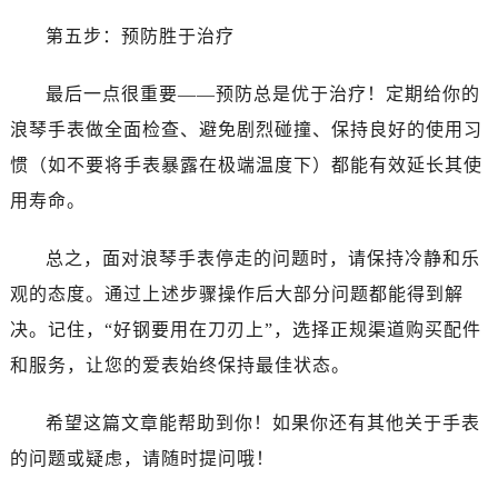
石家庄市长安区中山东路39号勒泰中心写字楼B座13层07室（需提前预约）
第五步：预防胜于治疗
西安市碑林区南关正街88号华侨城长安国际中心E座6楼10室（需提前预约）
海口市龙华区金贸东路5号海口华润大厦B座17层1707室（需提前预约）
最后一点很重要——预防总是优于治疗！定期给你的
唐山市路南区新华东道100号万达广场写字楼A座10层1002室（需提前预约）
浪琴手表做全面检查、避免剧烈碰撞、保持良好的使用习
台州市椒江区东海大道1800号腾达中心东1幢20楼2002室（需提前预约）
惯（如不要将手表暴露在极端温度下）都能有效延长其使
内蒙古自治区呼和浩特市玉泉区大学西街70号华润万象城写字楼（鄂尔多斯大厦）23层2326室（需提前预约）
甘肃省兰州市七里河区西津西路16号兰州中心写字楼21层2102室（需提前预约）
用寿命。
重庆市解放碑渝中区民权路28号英利国际金融中心写字楼20层01室（需提前预约）
总之，面对浪琴手表停走的问题时，请保持冷静和乐
黑龙江省大庆市萨尔图区会战大街腕表网售后服务中心（需提前预约）
黑龙江省鹤岗市向阳区红军路腕表网售后服务中心（需提前预约）
观的态度。通过上述步骤操作后大部分问题都能得到解
黑龙江省黑河市爱辉区中央街腕表网售后服务中心（需提前预约）
决。记住，“好钢要用在刀刃上”，选择正规渠道购买配件
黑龙江省鸡西市鸡冠区红军路腕表网售后服务中心（需提前预约）
和服务，让您的爱表始终保持最佳状态。
黑龙江省佳木斯市向阳区长安路腕表网售后服务中心（需提前预约）
黑龙江省牡丹江市东安区太平路腕表网售后服务中心（需提前预约）
希望这篇文章能帮助到你！如果你还有其他关于手表
黑龙江省七台河市桃山区大同街腕表网售后服务中心（需提前预约）
的问题或疑虑，请随时提问哦！
黑龙江省齐齐哈尔市龙沙区龙华路腕表网售后服务中心（需提前预约）