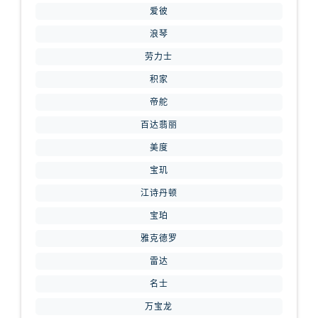
山西省运城市盐湖区河东街腕表网售后服务中心（需提前预约）
爱彼
山西省长治市潞州区英雄中路腕表网售后服务中心（需提前预约）
浪琴
山西省太原市迎泽区迎泽街道解放路15号亨得利名表维修授权店3楼腕表网售后服务中心（需提前预约）
劳力士
天津市和平区赤峰道136号天津国际金融中心26层2603室腕表网售后服务中心（需提前预约）
积家
安徽省安庆市迎江区人民路腕表网售后服务中心（需提前预约）
帝舵
安徽省蚌埠市蚌山区淮河路腕表网售后服务中心（需提前预约）
安徽省亳州市谯城区魏武大道腕表网售后服务中心（需提前预约）
百达翡丽
安徽省池州市贵池区长江路腕表网售后服务中心（需提前预约）
美度
安徽省滁州市琅琊区南谯北路腕表网售后服务中心（需提前预约）
宝玑
安徽省阜阳市颍州区颍州北路腕表网售后服务中心（需提前预约）
江诗丹顿
安徽省淮北市相山区淮海路腕表网售后服务中心（需提前预约）
宝珀
安徽省淮南市田家庵区国庆中路腕表网售后服务中心（需提前预约）
雅克德罗
安徽省黄山市屯溪区黄山西路腕表网售后服务中心（需提前预约）
雷达
安徽省六安市金安区解放中路腕表网售后服务中心（需提前预约）
安徽省马鞍山市雨山区湖南西路腕表网售后服务中心（需提前预约）
名士
安徽省宿州市埇桥区人民中路腕表网售后服务中心（需提前预约）
万宝龙