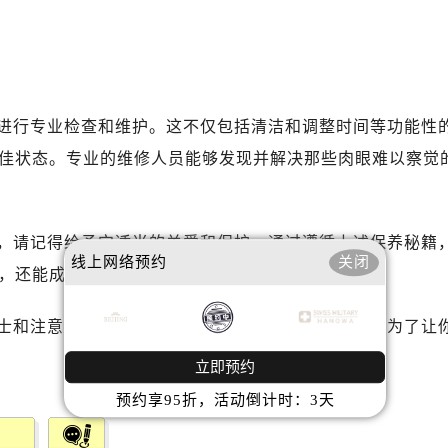
心T2座写字楼29层03室（需提前预约）
厦7层G室（需提前预约）
心C座12层1205室（需提前预约）
中心T1写字楼9层907室（需提前预约）
写字楼1座11层1104室（需提前预约）
进行专业检查和维护。这不仅包括清洁和调整时间等功能性
楼16层1603室（需提前预约）
佳状态。专业的维修人员能够发现并解决那些肉眼难以察觉
中心办公楼C座22层08室（需提前预约）
大厦38层09室（需提前预约）
楼1224室（需提前预约）
，请记得给予它适当的关爱和保护。通过遵循上述保养秘籍
大厦B座12楼03室（需提前预约）
线上网络预约
关闭
，还能成为你生活中不可或缺的一部分。
心写字楼A座7楼709室（需提前预约）
2层04室（需提前预约）
士和注意事项。记住：每一滴汗水、每一次擦洗都是为了让
心A座907室（需提前预约）
立即预约
A座(旺进大厦)18层09室（需提前预约）
国际金融中心14楼14D（需提前预约）
预约享95折，活动倒计时：3天
广场写字楼10层06室（需提前预约）