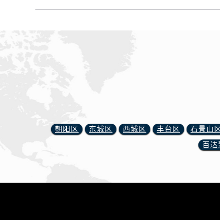
黑龙江省双鸭山市尖山区新兴大街腕
黑龙江省绥化市北林区新华街与康庄
黑龙江省伊春市伊美区通河路腕表网
吉林省白城市洮北区明仁南街腕表网
吉林省白山市浑江区浑江大街腕表网
吉林省吉林市船营区河南街腕表网售
吉林省辽源市龙山区人民大街腕表网
吉林省梅河口市新华街道梅河大街腕
吉林省四平市铁东区紫气大路与南九
吉林省松原市宁江区五环大街腕表网
朝阳区
东城区
西城区
丰台区
石景山
吉林省通化市东昌区环通乡江南大街
百达
吉林省延边市延吉市解放路腕表网售
辽宁省鞍山市铁东区站前街腕表网售
辽宁省本溪市平山区胜利路腕表网售
辽宁省朝阳市双塔区新华路腕表网售
辽宁省丹东市振兴区七经街腕表网售