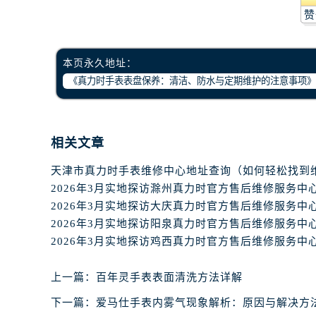
石家庄市长安区中山东路39号勒泰中
赞
西安市碑林区南关正街88号华侨城长
海口市龙华区金贸东路5号海口华润大厦
本页永久地址：
唐山市路南区新华东道100号万达广场
台州市椒江区东海大道1800号腾达中
内蒙古自治区呼和浩特市玉泉区大学西
甘肃省兰州市七里河区西津西路16号兰
相关文章
重庆市解放碑渝中区民权路28号英利
黑龙江省大庆市萨尔图区会战大街腕
黑龙江省鹤岗市向阳区红军路腕表网
2026年3月实地探访滁州真力时官方售后维修服务中
黑龙江省黑河市爱辉区中央街腕表网
2026年3月实地探访大庆真力时官方售后维修服务中
黑龙江省鸡西市鸡冠区红军路腕表网
2026年3月实地探访阳泉真力时官方售后维修服务中
2026年3月实地探访鸡西真力时官方售后维修服务中
黑龙江省佳木斯市向阳区长安路腕表
黑龙江省牡丹江市东安区太平路腕表
上一篇：
百年灵手表表面清洗方法详解
黑龙江省七台河市桃山区大同街腕表
黑龙江省齐齐哈尔市龙沙区龙华路腕
下一篇：
爱马仕手表内雾气现象解析：原因与解决方