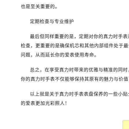
哈尔滨市道里区友谊西路600号富力中
也是至关重要的。
大连市中山区人民路15号国际金融大
佛山市禅城区季华五路57号万科金融中
定期检查与专业维护
东莞市东城街道鸿福东路1号民盈国贸
无锡市梁溪区人民中路139号恒隆广场
最后但同样重要的是，定期对你的真力时手表
南通市崇川区工农路57号圆融广场写字
检查，更重要的是确保机芯和其他内部组件处于最
苏州市苏州工业园区星港街199号苏州
问题，从而延长你的爱表使用寿命。
武汉市江汉区解放大道686号世界贸易
南宁市青秀区金湖路59号地王大厦12
总之，在享受真力时带来的优雅与精准的同时
合肥市蜀山区潜山路111号万象城华润
你的真力时手表不仅能够保持其原有的魅力与价值
泉州市丰泽区宝洲路729号浦西万达中
青岛市南区山东路6号华润大厦B座2
以上就是关于真力时手表表盘保养的一些小贴
烟台市芝罘区胜利路139号万达金融中
的爱表更加光彩照人！
长春市朝阳区西安大路727号中银大厦
贵阳市南明区都司高架桥路33号亨特
昆明市盘龙区北京路928号同德昆明