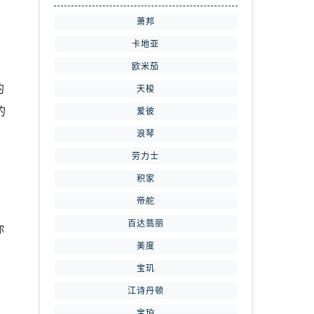
萧邦
卡地亚
欧米茄
的
天梭
的
爱彼
浪琴
劳力士
，
积家
帝舵
百达翡丽
你
美度
宝玑
江诗丹顿
宝珀