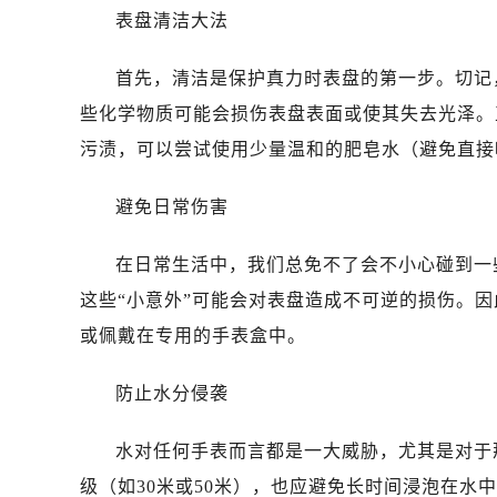
济南市历下区经十路11111号华润中
表盘清洁大法
广州市天河区天河路230号万菱汇国
广州市越秀区环市东路371-375号
首先，清洁是保护真力时表盘的第一步。切记
深圳市罗湖区深南东路5001号华润大
些化学物质可能会损伤表盘表面或使其失去光泽。
惠州市惠城区江北文昌一路7号华贸大
污渍，可以尝试使用少量温和的肥皂水（避免直接
厦门市思明区湖滨东路95号华润大厦写
福州市鼓楼区五四路128-1号恒力城
避免日常伤害
成都市锦江区人民东路6号SAC东原中
重庆市江北区观音桥步行街2号融恒时
在日常生活中，我们总免不了会不小心碰到一
长沙市芙蓉区定王台街道建湘路393
这些“小意外”可能会对表盘造成不可逆的损伤。
郑州市二七区铭功路10号华润大厦写字
或佩戴在专用的手表盒中。
太原市迎泽区解放路15号亨得利名
沈阳市沈河区中街路137号亨得利名
防止水分侵袭
沈阳市沈河区中街路83号亨得利名
乌鲁木齐市天山区红山路26号时代广场
水对任何手表而言都是一大威胁，尤其是对于
温州市鹿城区锦绣路1067号置信广场
级（如30米或50米），也应避免长时间浸泡在