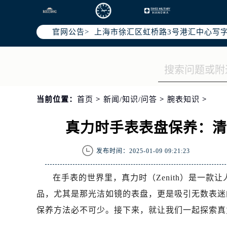
北京市朝阳区建国门外大街甲6号华熙
天津市和平区赤峰道136号天津国际金
官网公告>
上海市徐汇区虹桥路3号港汇中心写字楼
上海市黄浦区南京东路299号宏伊国
南京市秦淮区中山南路1号（新街口）
常州市新北区龙锦路1590号现代传媒
徐州市鼓楼区淮海东路29号苏宁广场I
当前位置：
首页
>
新闻/知识/问答
>
腕表知识
>
扬州市邗江区国展路29号星耀天地写字
盐城市盐都区世纪大道5号盐城金融城写
真力时手表表盘保养：
泰州市海陵区永定东路399号置地商
宁波市江北区大闸南路500号来福士广
发布时间：2025-01-09 09:21:23
杭州市上城区钱江路1366号华润大厦
金华市金东区东市南街777号金华万达
在手表的世界里，真力时（Zenith）是一
绍兴市越城区胜利东路379号世茂天
品，尤其是那光洁如镜的表盘，更是吸引无数表迷
嘉兴市南湖区广益路705号嘉兴世界贸
保养方法必不可少。接下来，就让我们一起探索真
南昌市红谷滩新区红谷中大道998号