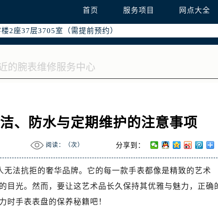
国际中心写字楼D座11层1102室（需提前预约）
首页
服务项目
网点大全
融中心写字楼26层2603室（需提前预约）
2座37层3705室（需提前预约）
际广场写字楼8层806室（需提前预约）
南京中心写字楼22层C1-1室（需提前预约）
中心写字楼5号楼10层1008室（需提前预约）
FC国际金融中心写字楼35层3508室（需提前预约）
楼1号楼18层1803室（需提前预约）
字楼1号楼16层1604室（需提前预约）
清洁、防水与定期维护的注意事项
务中心东塔写字楼（华润万象城）17层1706室（需提前预约）
场办公楼20层2009室（需提前预约）
阅读：（
次）
分享到：
写字楼A座5层503-5室（需提前预约）
广场写字楼4号楼22层2209室（需提前预约）
款让人无法抗拒的奢华品牌。它的每一款手表都像是精致的艺术
际中心写字楼8层805室（需提前预约）
的目光。然而，要让这艺术品长久保持其优雅与魅力，正确
易中心写字楼A座13层1304室（需提前预约）
力时手表表盘的保养秘籍吧！
绿地双子塔（中央广场）A1座办公楼14层07室（需提前预约）