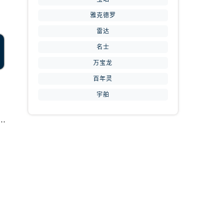
雅克德罗
雷达
名士
万宝龙
提前预约）
百年灵
宇舶
表维修中心地址在哪里（如何轻松找到维修点）