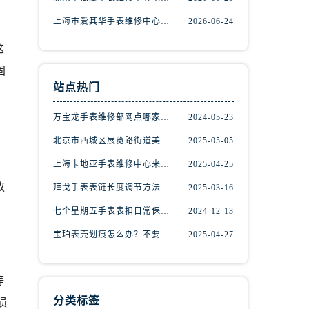
上海市爱其华手表维修中心地址查询（如何轻松找到维修点）
2026-06-24
这
固
站点热门
万宝龙手表维修部网点哪家好(万宝龙手表售后维修服务专业、快捷、可靠的推荐)
2024-05-23
北京市西城区展览路街道美度手表维修点地址电话查询
2025-05-05
，
上海卡地亚手表维修中心来教你如何处理卡地亚手表走停的故障？
2025-04-25
）
放
拜戈手表表链长度调节方法详解
2025-03-16
七个星期五手表表扣日常保养指南
2024-12-13
宝珀表壳划痕怎么办？不要慌，上海宝珀手表维修中心来帮忙
2025-04-27
等
分类标签
损