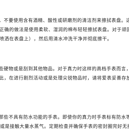
心写字楼（万象城）15层1508室（需提前预约）
际中心写字楼A塔7层704室（需提前预约）
世界贸易中心大厦南塔写字楼15层07室（需提前预约）
，不要使用含有酒精、酸性或研磨剂的清洁剂来擦拭表盘。
厦写字楼17层1701室（需提前预约）
正确的做法是使用柔软、湿润的棉布轻轻擦拭表盘。对于顽
厦写字楼1座30层05室（需提前预约）
喷洒在表盘上），然后用清水冲洗干净并彻底擦干。
字楼B座11层1104室（需提前预约）
写字楼15层03室（需提前预约）
心写字楼24层2406B室（需提前预约）
代广场写字楼9层902室（需提前预约）
些硬物或是刮到其他物品。对于真力时这样的高档手表而言
号世茂环球金融中心写字楼（芙蓉广场）10层13室（需提前预约
因此，在进行剧烈活动或是处理尖锐物品时，请将爱表妥善存
楼29层2905室（需提前预约）
表服务中心（品牌授权店）3层整层（需提前预约）
表服务中心（品牌授权店）1层整层（需提前预约）
表服务中心（品牌授权店）1层整层（需提前预约）
（CCMALL）C座17层17-B（需提前预约）
那些不具有防水功能的手表。即使你的真力时手表标有防水
10层1015室（需提前预约）
水中或是接触大量水蒸气。定期检查并确保手表的密封圈完好无