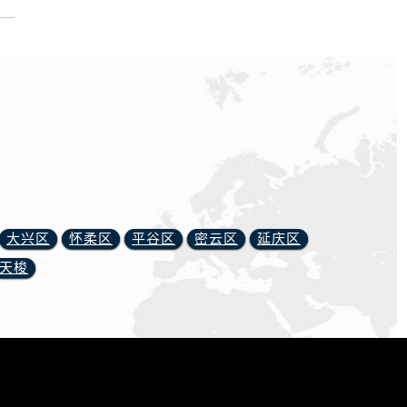
大兴区
怀柔区
平谷区
密云区
延庆区
天梭