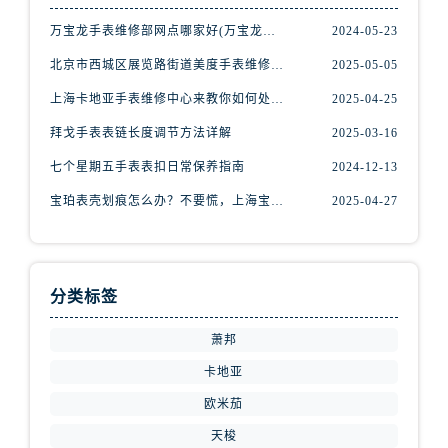
内蒙古自治区赤峰市红山区哈达街腕表网售后服务中心（需提前预约）
万宝龙手表维修部网点哪家好(万宝龙手表售后维修服务专业、快捷、可靠的推荐)
2024-05-23
内蒙古自治区鄂尔多斯市东胜区伊金霍洛街腕表网售后服务中心（需提前预约）
内蒙古自治区呼伦贝尔市海拉尔区中央街腕表网售后服务中心（需提前预约）
北京市西城区展览路街道美度手表维修点地址电话查询
2025-05-05
内蒙古自治区通辽市科尔沁区明仁大街腕表网售后服务中心（需提前预约）
上海卡地亚手表维修中心来教你如何处理卡地亚手表走停的故障？
2025-04-25
内蒙古自治区乌海市海勃湾区人民南路腕表网售后服务中心（需提前预约）
拜戈手表表链长度调节方法详解
2025-03-16
内蒙古自治区乌兰察布市集宁区恩和大街腕表网售后服务中心（需提前预约）
七个星期五手表表扣日常保养指南
2024-12-13
内蒙古自治区锡林郭勒盟市锡林浩特市光明街与额尔敦路交叉口腕表网售后服务中心（需提前预约）
宝珀表壳划痕怎么办？不要慌，上海宝珀手表维修中心来帮忙
2025-04-27
内蒙古自治区兴安盟市乌兰浩特市兴安大街腕表网售后服务中心（需提前预约）
山西省大同市平城区迎宾街腕表网售后服务中心（需提前预约）
山西省晋城市城区黄华街腕表网售后服务中心（需提前预约）
山西省晋中市榆次区顺城街腕表网售后服务中心（需提前预约）
分类标签
山西省临汾市尧都区解放路腕表网售后服务中心（需提前预约）
萧邦
山西省吕梁市离石区永宁中路与建设街交叉口腕表网售后服务中心（需提前预约）
山西省朔州市朔城区怡西路与鄯阳西街交汇处腕表网售后服务中心（需提前预约）
卡地亚
山西省忻州市忻府区和平东街与七一南路交叉口腕表网售后服务中心（需提前预约）
欧米茄
山西省阳泉市郊区平阳东街与新城大道交叉口腕表网售后服务中心（需提前预约）
天梭