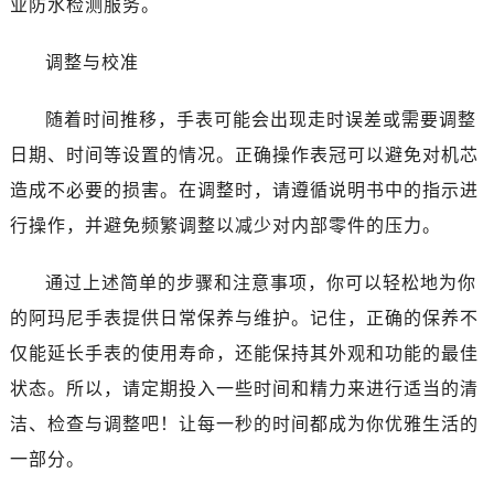
业防水检测服务。
石家庄市长安区中山东路39号勒泰中心写字楼B座13层07室（需提前预约）
西安市碑林区南关正街88号华侨城长安国际中心E座6楼10室（需提前预约）
调整与校准
海口市龙华区金贸东路5号海口华润大厦B座17层1707室（需提前预约）
唐山市路南区新华东道100号万达广场写字楼A座10层1002室（需提前预约）
随着时间推移，手表可能会出现走时误差或需要调整
台州市椒江区东海大道1800号腾达中心东1幢20楼2002室（需提前预约）
日期、时间等设置的情况。正确操作表冠可以避免对机芯
内蒙古自治区呼和浩特市玉泉区大学西街70号华润万象城写字楼（鄂尔多斯大厦）23层2326室（需提前预约）
造成不必要的损害。在调整时，请遵循说明书中的指示进
甘肃省兰州市七里河区西津西路16号兰州中心写字楼21层2102室（需提前预约）
行操作，并避免频繁调整以减少对内部零件的压力。
重庆市解放碑渝中区民权路28号英利国际金融中心写字楼20层01室（需提前预约）
黑龙江省大庆市萨尔图区会战大街腕表网售后服务中心（需提前预约）
通过上述简单的步骤和注意事项，你可以轻松地为你
黑龙江省鹤岗市向阳区红军路腕表网售后服务中心（需提前预约）
的阿玛尼手表提供日常保养与维护。记住，正确的保养不
黑龙江省黑河市爱辉区中央街腕表网售后服务中心（需提前预约）
黑龙江省鸡西市鸡冠区红军路腕表网售后服务中心（需提前预约）
仅能延长手表的使用寿命，还能保持其外观和功能的最佳
黑龙江省佳木斯市向阳区长安路腕表网售后服务中心（需提前预约）
状态。所以，请定期投入一些时间和精力来进行适当的清
黑龙江省牡丹江市东安区太平路腕表网售后服务中心（需提前预约）
洁、检查与调整吧！让每一秒的时间都成为你优雅生活的
黑龙江省七台河市桃山区大同街腕表网售后服务中心（需提前预约）
一部分。
黑龙江省齐齐哈尔市龙沙区龙华路腕表网售后服务中心（需提前预约）