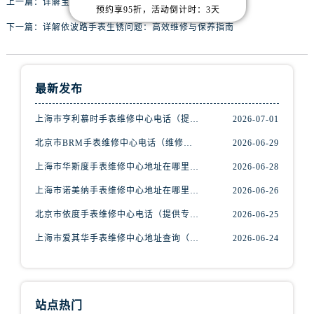
上一篇：
详解宝格丽手表走慢原因及精准调整方法
辽宁省抚顺市新抚区东一路腕表网售后服务中心（需提前预约）
预约享95折，活动倒计时：3天
辽宁省阜新市海州区解放大街腕表网售后服务中心（需提前预约）
下一篇：
详解依波路手表生锈问题：高效维修与保养指南
辽宁省葫芦岛市连山区中央路腕表网售后服务中心（需提前预约）
辽宁省锦州市古塔区中央大街腕表网售后服务中心（需提前预约）
辽宁省辽阳市白塔区新运大街腕表网售后服务中心（需提前预约）
最新发布
辽宁省盘锦市兴隆台区石油大街腕表网售后服务中心（需提前预约）
上海市亨利慕时手表维修中心电话（提供专业维修服务，确保您的手表焕然一新）
2026-07-01
辽宁省铁岭市银州区南马路腕表网售后服务中心（需提前预约）
辽宁省营口市站前区市府路与渤海大街交叉口腕表网售后服务中心（需提前预约）
北京市BRM手表维修中心电话（维修专家24小时在线，服务周到）
2026-06-29
辽宁省沈阳市沈河区中街路137号亨得利名表维修授权店1楼腕表网售后服务中心（需提前预约）
上海市华斯度手表维修中心地址在哪里（寻找可靠维修服务不再难）
2026-06-28
辽宁省沈阳市沈河区中街路83号亨得利名表维修授权店1楼腕表网售后服务中心（需提前预约）
上海市诺美纳手表维修中心地址在哪里（如何轻松找到它）
2026-06-26
北京市朝阳区建国门外大街甲6号华熙国际中心D座11层1102室腕表网售后服务中心（需提前预约）
北京市依度手表维修中心电话（提供专业维修服务，解决您的手表难题）
2026-06-25
北京市东城区东长安街1号王府井东方广场W3座6层602室腕表网售后服务中心（需提前预约）
上海市爱其华手表维修中心地址查询（如何轻松找到维修点）
2026-06-24
河北省保定市竞秀区朝阳北大街北国先天下腕表网售后服务中心（需提前预约）
内蒙古自治区阿拉善盟市左旗土尔扈特大街腕表网售后服务中心（需提前预约）
内蒙古自治区巴彦淖尔市临河区新华街腕表网售后服务中心（需提前预约）
内蒙古自治区包头市青山区幸福路甲3号王府井百货名表维修腕表网售后服务中心（需提前预约）
站点热门