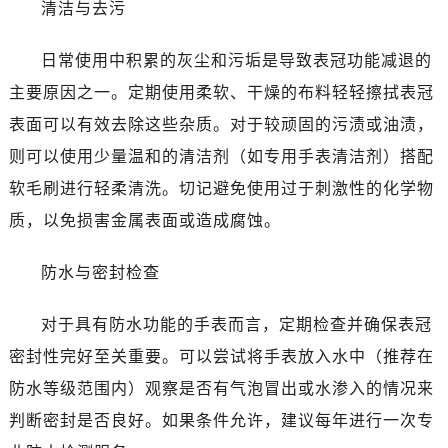
清洁与去污
哈尔滨市道里区友谊西路600号富力中心T2座写字楼29层03室（需提前预约）
大连市中山区人民路15号国际金融大厦7层G室（需提前预约）
日常使用中积累的灰尘和污垢是导致表冠功能减退的
佛山市禅城区季华五路57号万科金融中心C座12层1205室（需提前预约）
主要原因之一。定期使用柔软、干燥的布料轻轻擦拭表冠
东莞市东城街道鸿福东路1号民盈国贸中心T1写字楼9层907室（需提前预约）
无锡市梁溪区人民中路139号恒隆广场写字楼1座11层1104室（需提前预约）
表面可以有效去除这些杂质。对于较顽固的污渍或油渍，
南通市崇川区工农路57号圆融广场写字楼16层1603室（需提前预约）
则可以使用少量温和的清洁剂（如专用手表清洁剂）搭配
苏州市苏州工业园区星港街199号苏州中心办公楼C座22层08室（需提前预约）
软毛刷进行轻柔清洗。切记避免使用过于刺激性的化学物
武汉市江汉区解放大道686号世界贸易大厦38层09室（需提前预约）
质，以免损害金属表面或造成腐蚀。
南宁市青秀区金湖路59号地王大厦12楼1224室（需提前预约）
合肥市蜀山区潜山路111号万象城华润大厦B座12楼03室（需提前预约）
防水与密封检查
泉州市丰泽区宝洲路729号浦西万达中心写字楼A座7楼709室（需提前预约）
青岛市南区山东路6号华润大厦B座22层04室（需提前预约）
对于具有防水功能的手表而言，定期检查并确保表冠
烟台市芝罘区胜利路139号万达金融中心A座907室（需提前预约）
密封性完好至关重要。可以尝试将手表放入水中（推荐在
长春市朝阳区西安大路727号中银大厦A座(旺进大厦)18层09室（需提前预约）
防水等级范围内）观察是否有气泡冒出或水渗入的情况来
贵阳市南明区都司高架桥路33号亨特国际金融中心14楼14D（需提前预约）
判断密封是否良好。如果条件允许，建议每年进行一次专
昆明市盘龙区北京路928号同德昆明广场写字楼10层06室（需提前预约）