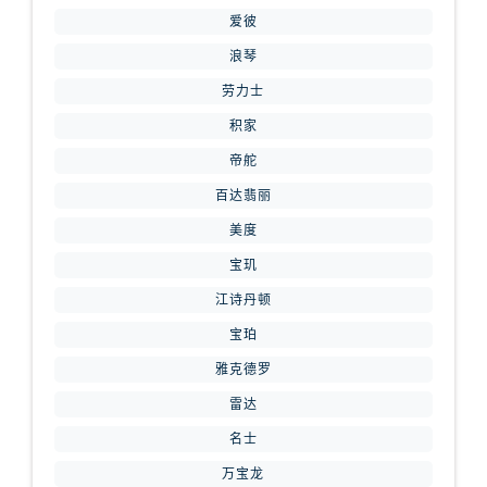
山西省运城市盐湖区河东街腕表网售后服务中心（需提前预约）
爱彼
山西省长治市潞州区英雄中路腕表网售后服务中心（需提前预约）
浪琴
山西省太原市迎泽区迎泽街道解放路15号亨得利名表维修授权店3楼腕表网售后服务中心（需提前预约）
劳力士
天津市和平区赤峰道136号天津国际金融中心26层2603室腕表网售后服务中心（需提前预约）
积家
安徽省安庆市迎江区人民路腕表网售后服务中心（需提前预约）
安徽省蚌埠市蚌山区淮河路腕表网售后服务中心（需提前预约）
帝舵
安徽省亳州市谯城区魏武大道腕表网售后服务中心（需提前预约）
百达翡丽
安徽省池州市贵池区长江路腕表网售后服务中心（需提前预约）
美度
安徽省滁州市琅琊区南谯北路腕表网售后服务中心（需提前预约）
宝玑
安徽省阜阳市颍州区颍州北路腕表网售后服务中心（需提前预约）
江诗丹顿
安徽省淮北市相山区淮海路腕表网售后服务中心（需提前预约）
宝珀
安徽省淮南市田家庵区国庆中路腕表网售后服务中心（需提前预约）
雅克德罗
安徽省黄山市屯溪区黄山西路腕表网售后服务中心（需提前预约）
安徽省六安市金安区解放中路腕表网售后服务中心（需提前预约）
雷达
安徽省马鞍山市雨山区湖南西路腕表网售后服务中心（需提前预约）
名士
安徽省宿州市埇桥区人民中路腕表网售后服务中心（需提前预约）
万宝龙