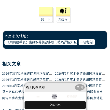
黑龙江省双鸭山市尖山区新兴大街腕表网售后服务中心（需提前预约）
黑龙江省绥化市北林区新华街与康庄路交叉口腕表网售后服务中心（需提前预约）
黑龙江省伊春市伊美区通河路腕表网售后服务中心（需提前预约）
赞一下
去提问
吉林省白城市洮北区明仁南街腕表网售后服务中心（需提前预约）
吉林省白山市浑江区浑江大街腕表网售后服务中心（需提前预约）
本页永久地址：
吉林省吉林市船营区河南街腕表网售后服务中心（需提前预约）
一键复制
吉林省辽源市龙山区人民大街腕表网售后服务中心（需提前预约）
吉林省梅河口市新华街道梅河大街腕表网售后服务中心（需提前预约）
吉林省四平市铁东区紫气大路与南九经街交汇处腕表网售后服务中心（需提前预约）
相关文章
吉林省松原市宁江区五环大街腕表网售后服务中心（需提前预约）
吉林省通化市东昌区环通乡江南大街腕表网售后服务中心（需提前预约）
2026年3月实地探访蚌埠阿玛尼官方售后维修服务中心
2026年3月实地探访赣州阿玛尼官方售后维修服务中心
吉林省延边市延吉市解放路腕表网售后服务中心（需提前预约）
2026年3月实地探访赤峰阿玛尼官方售后维修服务中心
2026年3月实地探访达州阿玛尼官方售后维修服务中心
辽宁省鞍山市铁东区站前街腕表网售后服务中心（需提前预约）
2026年3月实地探访绍兴阿玛尼官方售后维修服务中心
2026年3月实地探访长沙阿玛尼官方售后维修服务中心
线上网络预约
关闭
辽宁省本溪市平山区胜利路腕表网售后服务中心（需提前预约）
郑州阿玛尼手表服务网点在哪里有
绍兴阿玛尼手表官方售后服务网点查询
辽宁省朝阳市双塔区新华路腕表网售后服务中心（需提前预约）
阿玛尼手表走慢在郑州阿玛尼维修中心维修价格多少钱？
金华阿玛尼手表正规维修网点地址
辽宁省丹东市振兴区七经街腕表网售后服务中心（需提前预约）
立即预约