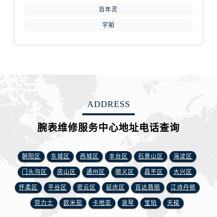
安徽省铜陵市铜官区石城大道腕表网售后服务中心（需提前预约）
百年灵
安徽省芜湖市镜湖区中山路步行街腕表网售后服务中心（需提前预约）
宇舶
安徽省宣城市宣州区叠嶂西路腕表网售后服务中心（需提前预约）
福建省龙岩市新罗区九一南路腕表网售后服务中心（需提前预约）
福建省南平市建阳区人民西路腕表网售后服务中心（需提前预约）
福建省宁德市蕉城区天湖东路腕表网售后服务中心（需提前预约）
福建省莆田市城厢区霞林街道荔华东大道腕表网售后服务中心（需提前预约）
福建省三明市三元区东乾二路腕表网售后服务中心（需提前预约）
ADDRESS
福建省漳州市龙文区步港路腕表网售后服务中心（需提前预约）
江苏省常州市新北区龙锦路1590号现代传媒中心5号楼10层1008室腕表网售后服务中心（需提前预约）
腕表维修服务中心地址电话查询
江苏省淮安市清江浦区淮海北路腕表网售后服务中心（需提前预约）
江苏省连云港市海州区通灌北路腕表网售后服务中心（需提前预约）
朝阳区
东城区
西城区
丰台区
石景山区
海淀区
江苏省南京市秦淮区中山南路1号南京中心22层22-C1-C3室腕表网售后服务中心（需提前预约）
门头沟区
房山区
通州区
顺义区
昌平区
大兴区
江苏省宿迁市宿城区西湖路腕表网售后服务中心（需提前预约）
怀柔区
平谷区
密云区
延庆区
百达翡丽
江诗丹顿
江苏省泰州市海陵区永定东路399号置地商务中心东塔（华润万象城）17层1706室腕表网售后服务中心（需提前预约）
劳力士
欧米茄
卡地亚
浪琴
宝珀
天梭
江苏省徐州市鼓楼区淮海东路29号苏宁广场IFC国际金融中心35层3508室腕表网售后服务中心（需提前预约）