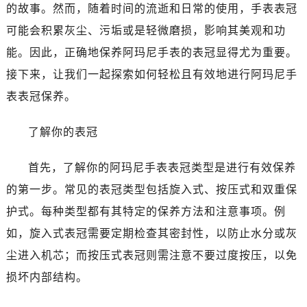
济南市历下区经十路11111号华润中心写字楼（万象城）15层1508室（需提前预约）
的故事。然而，随着时间的流逝和日常的使用，手表表冠
广州市天河区天河路230号万菱汇国际中心写字楼A塔7层704室（需提前预约）
可能会积累灰尘、污垢或是轻微磨损，影响其美观和功
广州市越秀区环市东路371-375号世界贸易中心大厦南塔写字楼15层07室（需提前预约）
能。因此，正确地保养阿玛尼手表的表冠显得尤为重要。
深圳市罗湖区深南东路5001号华润大厦写字楼17层1701室（需提前预约）
接下来，让我们一起探索如何轻松且有效地进行阿玛尼手
惠州市惠城区江北文昌一路7号华贸大厦写字楼1座30层05室（需提前预约）
表表冠保养。
厦门市思明区湖滨东路95号华润大厦写字楼B座11层1104室（需提前预约）
福州市鼓楼区五四路128-1号恒力城写字楼15层03室（需提前预约）
了解你的表冠
成都市锦江区人民东路6号SAC东原中心写字楼24层2406B室（需提前预约）
重庆市江北区观音桥步行街2号融恒时代广场写字楼9层902室（需提前预约）
首先，了解你的阿玛尼手表表冠类型是进行有效保养
长沙市芙蓉区定王台街道建湘路393号世茂环球金融中心写字楼（芙蓉广场）10层13室（需提前预约）
的第一步。常见的表冠类型包括旋入式、按压式和双重保
郑州市二七区铭功路10号华润大厦写字楼29层2905室（需提前预约）
护式。每种类型都有其特定的保养方法和注意事项。例
太原市迎泽区解放路15号亨得利名表服务中心（品牌授权店）3层整层（需提前预约）
如，旋入式表冠需要定期检查其密封性，以防止水分或灰
沈阳市沈河区中街路137号亨得利名表服务中心（品牌授权店）1层整层（需提前预约）
尘进入机芯；而按压式表冠则需注意不要过度按压，以免
沈阳市沈河区中街路83号亨得利名表服务中心（品牌授权店）1层整层（需提前预约）
乌鲁木齐市天山区红山路26号时代广场（CCMALL）C座17层17-B（需提前预约）
损坏内部结构。
温州市鹿城区锦绣路1067号置信广场10层1015室（需提前预约）