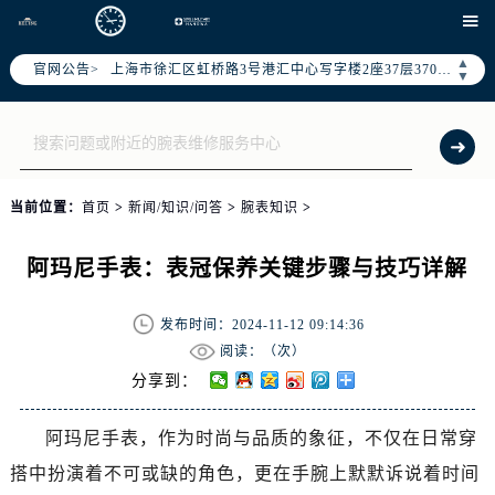
北京市朝阳区建国门外大街甲6号华熙国际中心写字楼D座11层1102室（需提前预约）

天津市和平区赤峰道136号天津国际金融中心写字楼26层2603室（需提前预约）
▲
官网公告>
上海市徐汇区虹桥路3号港汇中心写字楼2座37层3705室（需提前预约）
▼
上海市黄浦区南京东路299号宏伊国际广场写字楼8层806室（需提前预约）
南京市秦淮区中山南路1号（新街口）南京中心写字楼22层C1-1室（需提前预约）
常州市新北区龙锦路1590号现代传媒中心写字楼5号楼10层1008室（需提前预约）
徐州市鼓楼区淮海东路29号苏宁广场IFC国际金融中心写字楼35层3508室（需提前预约）
当前位置：
首页
>
新闻/知识/问答
>
腕表知识
>
扬州市邗江区国展路29号星耀天地写字楼1号楼18层1803室（需提前预约）
盐城市盐都区世纪大道5号盐城金融城写字楼1号楼16层1604室（需提前预约）
阿玛尼手表：表冠保养关键步骤与技巧详解
泰州市海陵区永定东路399号置地商务中心东塔写字楼（华润万象城）17层1706室（需提前预约）
宁波市江北区大闸南路500号来福士广场办公楼20层2009室（需提前预约）
发布时间：2024-11-12 09:14:36
杭州市上城区钱江路1366号华润大厦写字楼A座5层503-5室（需提前预约）
阅读：（
次）
金华市金东区东市南街777号金华万达广场写字楼4号楼22层2209室（需提前预约）
分享到：
绍兴市越城区胜利东路379号世茂天际中心写字楼8层805室（需提前预约）
阿玛尼手表，作为时尚与品质的象征，不仅在日常穿
嘉兴市南湖区广益路705号嘉兴世界贸易中心写字楼A座13层1304室（需提前预约）
搭中扮演着不可或缺的角色，更在手腕上默默诉说着时间
南昌市红谷滩新区红谷中大道998号绿地双子塔（中央广场）A1座办公楼14层07室（需提前预约）