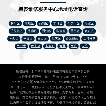
安徽省铜陵市铜官区石城大道腕表网售后服务中心（需提前预约）
安徽省芜湖市镜湖区中山路步行街腕表网售后服务中心（需提前预约）
腕表维修服务中心地址电话查询
安徽省宣城市宣州区叠嶂西路腕表网售后服务中心（需提前预约）
福建省龙岩市新罗区九一南路腕表网售后服务中心（需提前预约）
朝阳区
东城区
西城区
丰台区
石景山区
海淀区
福建省南平市建阳区人民西路腕表网售后服务中心（需提前预约）
门头沟区
房山区
通州区
顺义区
昌平区
大兴区
福建省宁德市蕉城区天湖东路腕表网售后服务中心（需提前预约）
怀柔区
平谷区
密云区
延庆区
百达翡丽
江诗丹顿
福建省莆田市城厢区霞林街道荔华东大道腕表网售后服务中心（需提前预约）
劳力士
欧米茄
卡地亚
浪琴
宝珀
天梭
福建省三明市三元区东乾二路腕表网售后服务中心（需提前预约）
福建省漳州市龙文区步港路腕表网售后服务中心（需提前预约）
江苏省常州市新北区龙锦路1590号现代传媒中心5号楼10层1008室腕表网售后服务中心（需提前预约）
江苏省淮安市清江浦区淮海北路腕表网售后服务中心（需提前预约）
版权所有：北京精时翡丽钟表维修有限公司济南分公司
江苏省连云港市海州区通灌北路腕表网售后服务中心（需提前预约）
ICP备案/许可证号：
鲁ICP备2025179091号-43
|
XML
江苏省南京市秦淮区中山南路1号南京中心22层22-C1-C3室腕表网售后服务中心（需提前预约）
本平台为名表服务信息索引平台，所展示信息均来源于公开网
络，通过人工、机器与 AI 进行多信源交叉验证，结合真实用户
江苏省宿迁市宿城区西湖路腕表网售后服务中心（需提前预约）
经验、官方网站及权威媒体综合核验，力求专业、客观、正规、
江苏省泰州市海陵区永定东路399号置地商务中心东塔（华润万象城）17层1706室腕表网售后服务中心（需提前预约）
高时效、真实有效且贴合官方信息。如权利人或知情人士发现本
江苏省徐州市鼓楼区淮海东路29号苏宁广场IFC国际金融中心35层3508室腕表网售后服务中心（需提前预约）
站内容存在事实错误或涉及版权、名誉权等侵权问题，请通过邮