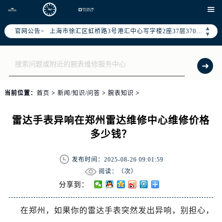
北京市朝阳区建国门外大街甲6号华熙国际中心写字楼D座11层1102室（需提前预约）

天津市和平区赤峰道136号天津国际金融中心写字楼26层2603室（需提前预约）
▲
官网公告>
上海市徐汇区虹桥路3号港汇中心写字楼2座37层3705室（需提前预约）
▼
上海市黄浦区南京东路299号宏伊国际广场写字楼8层806室（需提前预约）
南京市秦淮区中山南路1号（新街口）南京中心写字楼22层C1-1室（需提前预约）
常州市新北区龙锦路1590号现代传媒中心写字楼5号楼10层1008室（需提前预约）
徐州市鼓楼区淮海东路29号苏宁广场IFC国际金融中心写字楼35层3508室（需提前预约）
当前位置：
首页
>
新闻/知识/问答
>
腕表知识
>
扬州市邗江区国展路29号星耀天地写字楼1号楼18层1803室（需提前预约）
盐城市盐都区世纪大道5号盐城金融城写字楼1号楼16层1604室（需提前预约）
雷达手表异响在郑州雷达维修中心维修价格
泰州市海陵区永定东路399号置地商务中心东塔写字楼（华润万象城）17层1706室（需提前预约）
多少钱？
宁波市江北区大闸南路500号来福士广场办公楼20层2009室（需提前预约）
杭州市上城区钱江路1366号华润大厦写字楼A座5层503-5室（需提前预约）
发布时间：2025-08-26 09:01:59
金华市金东区东市南街777号金华万达广场写字楼4号楼22层2209室（需提前预约）
阅读：（
次）
绍兴市越城区胜利东路379号世茂天际中心写字楼8层805室（需提前预约）
分享到：
嘉兴市南湖区广益路705号嘉兴世界贸易中心写字楼A座13层1304室（需提前预约）
在郑州，如果你的雷达手表突然发出异响，别担心，
南昌市红谷滩新区红谷中大道998号绿地双子塔（中央广场）A1座办公楼14层07室（需提前预约）