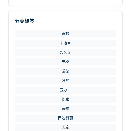
内蒙古自治区赤峰市红山区哈达街腕表网售后服务中心（需提前预约）
内蒙古自治区鄂尔多斯市东胜区伊金霍洛街腕表网售后服务中心（需提前预约）
内蒙古自治区呼伦贝尔市海拉尔区中央街腕表网售后服务中心（需提前预约）
分类标签
内蒙古自治区通辽市科尔沁区明仁大街腕表网售后服务中心（需提前预约）
萧邦
内蒙古自治区乌海市海勃湾区人民南路腕表网售后服务中心（需提前预约）
内蒙古自治区乌兰察布市集宁区恩和大街腕表网售后服务中心（需提前预约）
卡地亚
内蒙古自治区锡林郭勒盟市锡林浩特市光明街与额尔敦路交叉口腕表网售后服务中心（需提前预约）
欧米茄
内蒙古自治区兴安盟市乌兰浩特市兴安大街腕表网售后服务中心（需提前预约）
天梭
山西省大同市平城区迎宾街腕表网售后服务中心（需提前预约）
爱彼
山西省晋城市城区黄华街腕表网售后服务中心（需提前预约）
浪琴
山西省晋中市榆次区顺城街腕表网售后服务中心（需提前预约）
劳力士
山西省临汾市尧都区解放路腕表网售后服务中心（需提前预约）
积家
山西省吕梁市离石区永宁中路与建设街交叉口腕表网售后服务中心（需提前预约）
山西省朔州市朔城区怡西路与鄯阳西街交汇处腕表网售后服务中心（需提前预约）
帝舵
山西省忻州市忻府区和平东街与七一南路交叉口腕表网售后服务中心（需提前预约）
百达翡丽
山西省阳泉市郊区平阳东街与新城大道交叉口腕表网售后服务中心（需提前预约）
美度