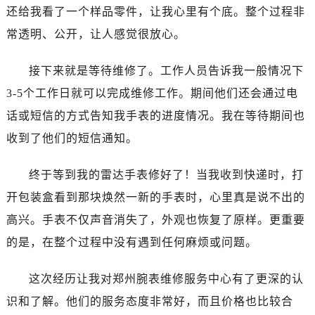
哈尔滨市道里区友谊西路600号富力中心T2座写字楼29层03室（需提前预约）
还给我看了一个样品零件，让我心里有个底。整个过程非
大连市中山区人民路15号国际金融大厦7层G室（需提前预约）
常透明、公开，让人感觉很放心。
佛山市禅城区季华五路57号万科金融中心C座12层1205室（需提前预约）
东莞市东城街道鸿福东路1号民盈国贸中心T1写字楼9层907室（需提前预约）
接下来就是等待维修了。工作人员告诉我一般情况下
无锡市梁溪区人民中路139号恒隆广场写字楼1座11层1104室（需提前预约）
3-5个工作日就可以完成维修工作。期间他们还会通过电
南通市崇川区工农路57号圆融广场写字楼16层1603室（需提前预约）
话或短信的方式告知我手表的进度情况。我在等待期间也
苏州市苏州工业园区星港街199号苏州中心办公楼C座22层08室（需提前预约）
收到了他们的短信通知。
武汉市江汉区解放大道686号世界贸易大厦38层09室（需提前预约）
南宁市青秀区金湖路59号地王大厦12楼1224室（需提前预约）
终于等到我的雷达手表修好了！当我收到快递时，打
合肥市蜀山区潜山路111号万象城华润大厦B座12楼03室（需提前预约）
开包装盒看到那块焕然一新的手表时，心里真是说不出的
泉州市丰泽区宝洲路729号浦西万达中心写字楼A座7楼709室（需提前预约）
高兴。手表不仅声音消失了，外观也恢复了原样。更重要
青岛市南区山东路6号华润大厦B座22层04室（需提前预约）
的是，在整个过程中没有遇到任何麻烦或问题。
烟台市芝罘区胜利路139号万达金融中心A座907室（需提前预约）
长春市朝阳区西安大路727号中银大厦A座(旺进大厦)18层09室（需提前预约）
这次经历让我对郑州腕表维修服务中心有了更深的认
贵阳市南明区都司高架桥路33号亨特国际金融中心14楼14D（需提前预约）
识和了解。他们的服务态度非常好，而且价格也比较合
昆明市盘龙区北京路928号同德昆明广场写字楼10层06室（需提前预约）