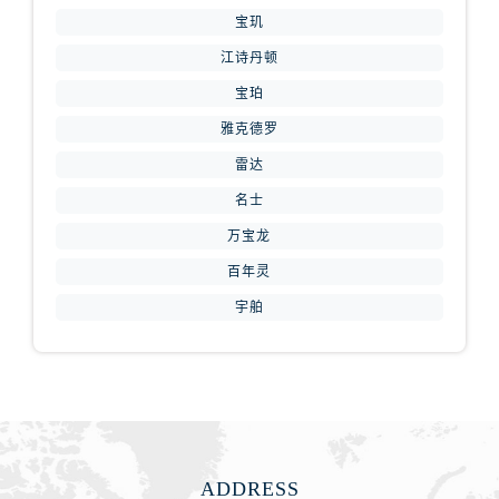
山西省运城市盐湖区河东街腕表网售后服务中心（需提前预约）
宝玑
山西省长治市潞州区英雄中路腕表网售后服务中心（需提前预约）
江诗丹顿
山西省太原市迎泽区迎泽街道解放路15号亨得利名表维修授权店3楼腕表网售后服务中心（需提前预约）
宝珀
天津市和平区赤峰道136号天津国际金融中心26层2603室腕表网售后服务中心（需提前预约）
雅克德罗
安徽省安庆市迎江区人民路腕表网售后服务中心（需提前预约）
安徽省蚌埠市蚌山区淮河路腕表网售后服务中心（需提前预约）
雷达
安徽省亳州市谯城区魏武大道腕表网售后服务中心（需提前预约）
名士
安徽省池州市贵池区长江路腕表网售后服务中心（需提前预约）
万宝龙
安徽省滁州市琅琊区南谯北路腕表网售后服务中心（需提前预约）
百年灵
安徽省阜阳市颍州区颍州北路腕表网售后服务中心（需提前预约）
宇舶
安徽省淮北市相山区淮海路腕表网售后服务中心（需提前预约）
安徽省淮南市田家庵区国庆中路腕表网售后服务中心（需提前预约）
安徽省黄山市屯溪区黄山西路腕表网售后服务中心（需提前预约）
安徽省六安市金安区解放中路腕表网售后服务中心（需提前预约）
安徽省马鞍山市雨山区湖南西路腕表网售后服务中心（需提前预约）
安徽省宿州市埇桥区人民中路腕表网售后服务中心（需提前预约）
ADDRESS