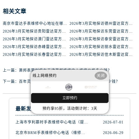
黑龙江省双鸭山市尖山区新兴大街腕表网售后服务中心（需提前预约）
相关文章
黑龙江省绥化市北林区新华街与康庄路交叉口腕表网售后服务中心（需提前预约）
黑龙江省伊春市伊美区通河路腕表网售后服务中心（需提前预约）
南京市雷达手表维修中心地址在哪里（如何轻松找到维修点）
2026年3月实地探访德州雷达官方售后维修服务中心
吉林省白城市洮北区明仁南街腕表网售后服务中心（需提前预约）
2026年3月实地探访贵阳雷达官方售后维修服务中心
2026年3月实地探访东莞雷达官方售后维修服务中心
吉林省白山市浑江区浑江大街腕表网售后服务中心（需提前预约）
2026年3月实地探访澳门雷达官方售后维修服务中心
2026年3月实地探访泰安雷达官方售后维修服务中心
吉林省吉林市船营区河南街腕表网售后服务中心（需提前预约）
2026年3月实地探访赤峰雷达官方售后维修服务中心
2026年3月实地探访丽水雷达官方售后维修服务中心
吉林省辽源市龙山区人民大街腕表网售后服务中心（需提前预约）
2026年3月实地探访长春雷达官方售后维修服务中心
2026年3月实地探访佳木斯雷达官方售后维修服务中心
吉林省梅河口市新华街道梅河大街腕表网售后服务中心（需提前预约）
上一篇：
萧邦表蒙划痕在天津萧邦维修中心维修价格多少钱？
吉林省四平市铁东区紫气大路与南九经街交汇处腕表网售后服务中心（需提前预约）
线上网络预约
关闭
吉林省松原市宁江区五环大街腕表网售后服务中心（需提前预约）
下一篇：
百年灵表蒙划痕在长沙百年灵维修中心维修价格多少钱？
吉林省通化市东昌区环通乡江南大街腕表网售后服务中心（需提前预约）
吉林省延边市延吉市解放路腕表网售后服务中心（需提前预约）
立即预约
辽宁省鞍山市铁东区站前街腕表网售后服务中心（需提前预约）
最新发布
预约享95折，活动倒计时：3天
辽宁省本溪市平山区胜利路腕表网售后服务中心（需提前预约）
上海市亨利慕时手表维修中心电话（提供专业维修服务，确保您的手表焕然一新）
2026-07-01
辽宁省朝阳市双塔区新华路腕表网售后服务中心（需提前预约）
辽宁省丹东市振兴区七经街腕表网售后服务中心（需提前预约）
北京市BRM手表维修中心电话（维修专家24小时在线，服务周到）
2026-06-29