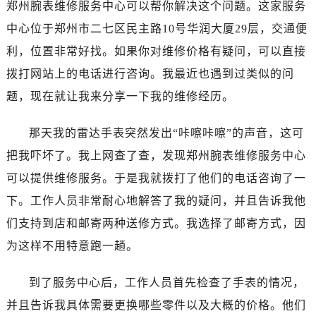
郑州腕表维修服务中心可以帮你解决这个问题。这家服务
济南市历下区经十路11111号华润中心写字楼（万象城）15层1508室（需提前预约）
广州市天河区天河路230号万菱汇国际中心写字楼A塔7层704室（需提前预约）
中心位于郑州市二七区民主路10号华润大厦29层，交通便
广州市越秀区环市东路371-375号世界贸易中心大厦南塔写字楼15层07室（需提前预约）
利，位置非常好找。如果你对维修价格有疑问，可以直接
深圳市罗湖区深南东路5001号华润大厦写字楼17层1701室（需提前预约）
拨打网站上的电话进行咨询。我最近也遇到过类似的问
惠州市惠城区江北文昌一路7号华贸大厦写字楼1座30层05室（需提前预约）
题，现在就让我来分享一下我的维修经历。
厦门市思明区湖滨东路95号华润大厦写字楼B座11层1104室（需提前预约）
福州市鼓楼区五四路128-1号恒力城写字楼15层03室（需提前预约）
那天我的雷达手表突然发出“咔嚓咔嚓”的声音，这可
成都市锦江区人民东路6号SAC东原中心写字楼24层2406B室（需提前预约）
把我吓坏了。我上网查了查，发现郑州腕表维修服务中心
重庆市江北区观音桥步行街2号融恒时代广场写字楼9层902室（需提前预约）
可以提供维修服务。于是我就拨打了他们的电话咨询了一
长沙市芙蓉区定王台街道建湘路393号世茂环球金融中心写字楼（芙蓉广场）10层13室（需提前预约）
下。工作人员非常耐心地解答了我的疑问，并且告诉我他
郑州市二七区铭功路10号华润大厦写字楼29层2905室（需提前预约）
们支持到店和邮寄两种送修方式。我选择了邮寄方式，因
太原市迎泽区解放路15号亨得利名表服务中心（品牌授权店）3层整层（需提前预约）
沈阳市沈河区中街路137号亨得利名表服务中心（品牌授权店）1层整层（需提前预约）
为这样不用特意跑一趟。
沈阳市沈河区中街路83号亨得利名表服务中心（品牌授权店）1层整层（需提前预约）
到了服务中心后，工作人员首先检查了手表的情况，
乌鲁木齐市天山区红山路26号时代广场（CCMALL）C座17层17-B（需提前预约）
温州市鹿城区锦绣路1067号置信广场10层1015室（需提前预约）
并且告诉我具体需要更换哪些零件以及大概的价格。他们