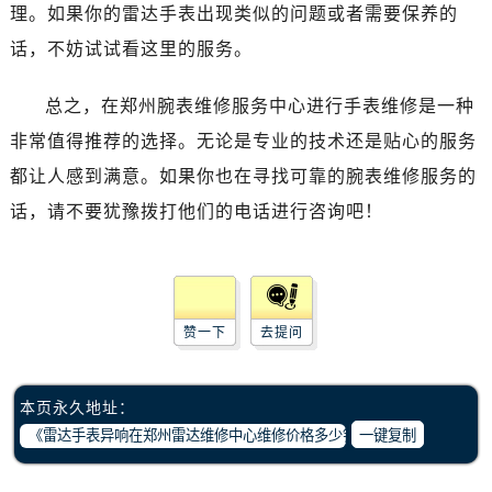
石家庄市长安区中山东路39号勒泰中心写字楼B座13层07室（需提前预约）
理。如果你的雷达手表出现类似的问题或者需要保养的
西安市碑林区南关正街88号华侨城长安国际中心E座6楼10室（需提前预约）
话，不妨试试看这里的服务。
海口市龙华区金贸东路5号海口华润大厦B座17层1707室（需提前预约）
唐山市路南区新华东道100号万达广场写字楼A座10层1002室（需提前预约）
总之，在郑州腕表维修服务中心进行手表维修是一种
台州市椒江区东海大道1800号腾达中心东1幢20楼2002室（需提前预约）
非常值得推荐的选择。无论是专业的技术还是贴心的服务
内蒙古自治区呼和浩特市玉泉区大学西街70号华润万象城写字楼（鄂尔多斯大厦）23层2326室（需提前预约）
都让人感到满意。如果你也在寻找可靠的腕表维修服务的
甘肃省兰州市七里河区西津西路16号兰州中心写字楼21层2102室（需提前预约）
话，请不要犹豫拨打他们的电话进行咨询吧！
重庆市解放碑渝中区民权路28号英利国际金融中心写字楼20层01室（需提前预约）
黑龙江省大庆市萨尔图区会战大街腕表网售后服务中心（需提前预约）
黑龙江省鹤岗市向阳区红军路腕表网售后服务中心（需提前预约）
黑龙江省黑河市爱辉区中央街腕表网售后服务中心（需提前预约）
赞一下
去提问
黑龙江省鸡西市鸡冠区红军路腕表网售后服务中心（需提前预约）
黑龙江省佳木斯市向阳区长安路腕表网售后服务中心（需提前预约）
本页永久地址：
黑龙江省牡丹江市东安区太平路腕表网售后服务中心（需提前预约）
一键复制
黑龙江省七台河市桃山区大同街腕表网售后服务中心（需提前预约）
黑龙江省齐齐哈尔市龙沙区龙华路腕表网售后服务中心（需提前预约）