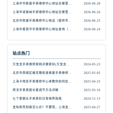
辽宁省抚顺市新抚区东一路腕表网售后服务中心（需提前预约）
上海市华斯度手表维修中心地址在哪里（寻找可靠维修服务不再难）
2026-06-28
辽宁省阜新市海州区解放大街腕表网售后服务中心（需提前预约）
上海市诺美纳手表维修中心地址在哪里（如何轻松找到它）
2026-06-26
辽宁省葫芦岛市连山区中央路腕表网售后服务中心（需提前预约）
北京市依度手表维修中心电话（提供专业维修服务，解决您的手表难题）
2026-06-25
辽宁省锦州市古塔区中央大街腕表网售后服务中心（需提前预约）
上海市爱其华手表维修中心地址查询（如何轻松找到维修点）
2026-06-24
辽宁省辽阳市白塔区新运大街腕表网售后服务中心（需提前预约）
辽宁省盘锦市兴隆台区石油大街腕表网售后服务中心（需提前预约）
辽宁省铁岭市银州区南马路腕表网售后服务中心（需提前预约）
辽宁省营口市站前区市府路与渤海大街交叉口腕表网售后服务中心（需提前预约）
站点热门
辽宁省沈阳市沈河区中街路137号亨得利名表维修授权店1楼腕表网售后服务中心（需提前预约）
万宝龙手表维修部网点哪家好(万宝龙手表售后维修服务专业、快捷、可靠的推荐)
2024-05-23
辽宁省沈阳市沈河区中街路83号亨得利名表维修授权店1楼腕表网售后服务中心（需提前预约）
北京市朝阳区建国门外大街甲6号华熙国际中心D座11层1102室腕表网售后服务中心（需提前预约）
北京市西城区展览路街道美度手表维修点地址电话查询
2025-05-05
北京市东城区东长安街1号王府井东方广场W3座6层602室腕表网售后服务中心（需提前预约）
上海卡地亚手表维修中心来教你如何处理卡地亚手表走停的故障？
2025-04-25
河北省保定市竞秀区朝阳北大街北国先天下腕表网售后服务中心（需提前预约）
拜戈手表表链长度调节方法详解
2025-03-16
内蒙古自治区阿拉善盟市左旗土尔扈特大街腕表网售后服务中心（需提前预约）
七个星期五手表表扣日常保养指南
2024-12-13
内蒙古自治区巴彦淖尔市临河区新华街腕表网售后服务中心（需提前预约）
宝珀表壳划痕怎么办？不要慌，上海宝珀手表维修中心来帮忙
2025-04-27
内蒙古自治区包头市青山区幸福路甲3号王府井百货名表维修腕表网售后服务中心（需提前预约）