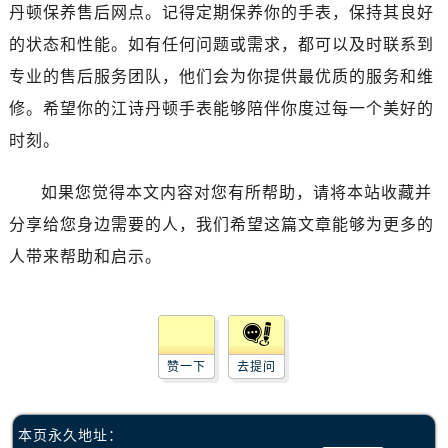
合肥市蜀山区潜山路111号万象城华润大厦B座12楼03室（需提前预约）
丹顿保养售后网点。记得定期保养你的手表，保持其良好
泉州市丰泽区宝洲路729号浦西万达中心写字楼A座7楼709室（需提前预约）
的状态和性能。如有任何问题或需求，都可以及时联系到
青岛市南区山东路6号华润大厦B座22层04室（需提前预约）
专业的售后服务团队，他们会为你提供最优质的服务和维
烟台市芝罘区胜利路139号万达金融中心A座907室（需提前预约）
修。希望你的江诗丹顿手表能够陪伴你度过每一个美好的
长春市朝阳区西安大路727号中银大厦A座(旺进大厦)18层09室（需提前预约）
时刻。
贵阳市南明区都司高架桥路33号亨特国际金融中心14楼14D（需提前预约）
昆明市盘龙区北京路928号同德昆明广场写字楼10层06室（需提前预约）
如果您觉得本文内容对您有所帮助，请将本站收藏并
石家庄市长安区中山东路39号勒泰中心写字楼B座13层07室（需提前预约）
分享给您身边需要的人，我们希望这篇文章能够为更多的
西安市碑林区南关正街88号华侨城长安国际中心E座6楼10室（需提前预约）
人带来帮助和启示。
海口市龙华区金贸东路5号海口华润大厦B座17层1707室（需提前预约）
唐山市路南区新华东道100号万达广场写字楼A座10层1002室（需提前预约）
台州市椒江区东海大道1800号腾达中心东1幢20楼2002室（需提前预约）
内蒙古自治区呼和浩特市玉泉区大学西街70号华润万象城写字楼（鄂尔多斯大厦）23层2326室（需提前预约）
赞一下
去提问
甘肃省兰州市七里河区西津西路16号兰州中心写字楼21层2102室（需提前预约）
重庆市解放碑渝中区民权路28号英利国际金融中心写字楼20层01室（需提前预约）
黑龙江省大庆市萨尔图区会战大街腕表网售后服务中心（需提前预约）
本页永久地址：