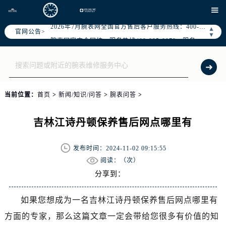

▲
官网公告>
2026年7月腕表网中国区售后服务网络优化升级公告
▼
2026年7月腕表网全国官方售后客户服务热线：400-995-0078
腕表网官方全国统一服务热线400-995-0078，服务覆盖中国大陆、香港、澳门、台湾全部区域（非大陆需加拨“+86”）
2026年7月腕表网售后服务中心最新网点地址：
北京市东城区东长安街1号东方广场写字楼W3座6层602室（需提前预约）
当前位置：
首页
>
新闻/知识/问答
>
腕表问答
>
北京市朝阳区建国门外大街甲6号华熙国际中心写字楼D座11层1102室（需提前预约）
天津市和平区赤峰道136号天津国际金融中心写字楼26层2603室（需提前预约）
吉林江诗丹顿保养售后网点哪里有
上海市徐汇区虹桥路3号港汇中心写字楼2座37层3705室（需提前预约）
上海市黄浦区南京东路299号宏伊国际广场写字楼8层806室（需提前预约）
发布时间：2024-11-02 09:15:55
南京市秦淮区中山南路1号（新街口）南京中心写字楼22层C1-1室（需提前预约）
阅读：（
次）
常州市新北区龙锦路1590号现代传媒中心写字楼5号楼10层1008室（需提前预约）
分享到：
徐州市鼓楼区淮海东路29号苏宁广场IFC国际金融中心写字楼35层3508室（需提前预约）
如果您想成为一名吉林江诗丹顿保养售后网点哪里有
扬州市邗江区国展路29号星耀天地写字楼1号楼18层1803室（需提前预约）
方面的专家，那么这篇文章一定会带给您很多有价值的知
盐城市盐都区世纪大道5号盐城金融城写字楼1号楼16层1604室（需提前预约）