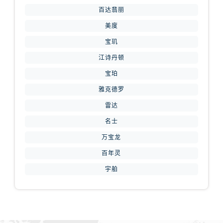
山西省晋城市城区黄华街腕表网售后服务中心（需提前预约）
百达翡丽
山西省晋中市榆次区顺城街腕表网售后服务中心（需提前预约）
美度
山西省临汾市尧都区解放路腕表网售后服务中心（需提前预约）
宝玑
山西省吕梁市离石区永宁中路与建设街交叉口腕表网售后服务中心（需提前预约）
江诗丹顿
山西省朔州市朔城区怡西路与鄯阳西街交汇处腕表网售后服务中心（需提前预约）
山西省忻州市忻府区和平东街与七一南路交叉口腕表网售后服务中心（需提前预约）
宝珀
山西省阳泉市郊区平阳东街与新城大道交叉口腕表网售后服务中心（需提前预约）
雅克德罗
山西省运城市盐湖区河东街腕表网售后服务中心（需提前预约）
雷达
山西省长治市潞州区英雄中路腕表网售后服务中心（需提前预约）
名士
山西省太原市迎泽区迎泽街道解放路15号亨得利名表维修授权店3楼腕表网售后服务中心（需提前预约）
万宝龙
天津市和平区赤峰道136号天津国际金融中心26层2603室腕表网售后服务中心（需提前预约）
百年灵
安徽省安庆市迎江区人民路腕表网售后服务中心（需提前预约）
宇舶
安徽省蚌埠市蚌山区淮河路腕表网售后服务中心（需提前预约）
安徽省亳州市谯城区魏武大道腕表网售后服务中心（需提前预约）
安徽省池州市贵池区长江路腕表网售后服务中心（需提前预约）
安徽省滁州市琅琊区南谯北路腕表网售后服务中心（需提前预约）