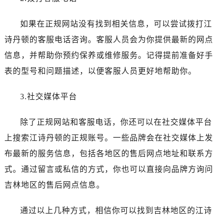
长沙市芙蓉区定王台街道建湘路393号世茂环球金融中心写字楼（芙蓉广场）10层13室（需提前预约）
郑州市二七区铭功路10号华润大厦写字楼29层2905室（需提前预约）
如果在正规网站没有找到相关信息，可以尝试拨打江
太原市迎泽区解放路15号亨得利名表服务中心（品牌授权店）3层整层（需提前预约）
诗丹顿的客服电话咨询。客服人员会为你提供最新的网点
沈阳市沈河区中街路137号亨得利名表服务中心（品牌授权店）1层整层（需提前预约）
信息，并帮助你预约保养或维修服务。记得提前准备好手
沈阳市沈河区中街路83号亨得利名表服务中心（品牌授权店）1层整层（需提前预约）
表的型号和问题描述，以便客服人员更好地帮助你。
乌鲁木齐市天山区红山路26号时代广场（CCMALL）C座17层17-B（需提前预约）
温州市鹿城区锦绣路1067号置信广场10层1015室（需提前预约）
3.社交媒体平台
哈尔滨市道里区友谊西路600号富力中心T2座写字楼29层03室（需提前预约）
大连市中山区人民路15号国际金融大厦7层G室（需提前预约）
除了正规网站和客服电话，你还可以在社交媒体平台
佛山市禅城区季华五路57号万科金融中心C座12层1205室（需提前预约）
上搜索江诗丹顿的正规账号。一些品牌会在社交媒体上发
东莞市东城街道鸿福东路1号民盈国贸中心T1写字楼9层907室（需提前预约）
布最新的服务信息，包括各地区的售后网点地址和联系方
无锡市梁溪区人民中路139号恒隆广场写字楼1座11层1104室（需提前预约）
式。通过留言或私信的方式，你也可以直接向品牌方询问
南通市崇川区工农路57号圆融广场写字楼16层1603室（需提前预约）
苏州市苏州工业园区星港街199号苏州中心办公楼C座22层08室（需提前预约）
吉林地区的售后网点信息。
武汉市江汉区解放大道686号世界贸易大厦38层09室（需提前预约）
通过以上几种方式，相信你可以找到吉林地区的江诗
南宁市青秀区金湖路59号地王大厦12楼1224室（需提前预约）