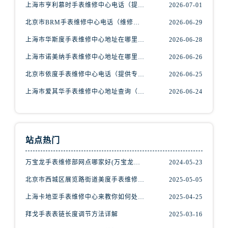
吉林省松原市宁江区五环大街腕表网售后服务中心（需提前预约）
上海市亨利慕时手表维修中心电话（提供专业维修服务，确保您的手表焕然一新）
2026-07-01
吉林省通化市东昌区环通乡江南大街腕表网售后服务中心（需提前预约）
北京市BRM手表维修中心电话（维修专家24小时在线，服务周到）
2026-06-29
吉林省延边市延吉市解放路腕表网售后服务中心（需提前预约）
上海市华斯度手表维修中心地址在哪里（寻找可靠维修服务不再难）
2026-06-28
辽宁省鞍山市铁东区站前街腕表网售后服务中心（需提前预约）
上海市诺美纳手表维修中心地址在哪里（如何轻松找到它）
2026-06-26
辽宁省本溪市平山区胜利路腕表网售后服务中心（需提前预约）
北京市依度手表维修中心电话（提供专业维修服务，解决您的手表难题）
2026-06-25
辽宁省朝阳市双塔区新华路腕表网售后服务中心（需提前预约）
辽宁省丹东市振兴区七经街腕表网售后服务中心（需提前预约）
上海市爱其华手表维修中心地址查询（如何轻松找到维修点）
2026-06-24
辽宁省抚顺市新抚区东一路腕表网售后服务中心（需提前预约）
辽宁省阜新市海州区解放大街腕表网售后服务中心（需提前预约）
辽宁省葫芦岛市连山区中央路腕表网售后服务中心（需提前预约）
站点热门
辽宁省锦州市古塔区中央大街腕表网售后服务中心（需提前预约）
辽宁省辽阳市白塔区新运大街腕表网售后服务中心（需提前预约）
万宝龙手表维修部网点哪家好(万宝龙手表售后维修服务专业、快捷、可靠的推荐)
2024-05-23
辽宁省盘锦市兴隆台区石油大街腕表网售后服务中心（需提前预约）
北京市西城区展览路街道美度手表维修点地址电话查询
2025-05-05
辽宁省铁岭市银州区南马路腕表网售后服务中心（需提前预约）
上海卡地亚手表维修中心来教你如何处理卡地亚手表走停的故障？
2025-04-25
辽宁省营口市站前区市府路与渤海大街交叉口腕表网售后服务中心（需提前预约）
拜戈手表表链长度调节方法详解
2025-03-16
辽宁省沈阳市沈河区中街路137号亨得利名表维修授权店1楼腕表网售后服务中心（需提前预约）