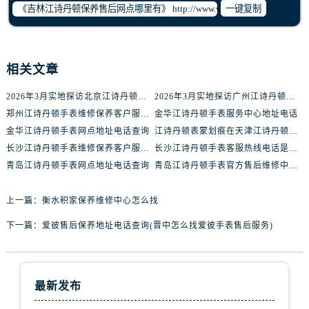
黑龙江省鹤岗市向阳区红军路腕表网售后服务中心（需提前预约）
一键复制
黑龙江省黑河市爱辉区中央街腕表网售后服务中心（需提前预约）
黑龙江省鸡西市鸡冠区红军路腕表网售后服务中心（需提前预约）
黑龙江省佳木斯市向阳区长安路腕表网售后服务中心（需提前预约）
相关文章
黑龙江省牡丹江市东安区太平路腕表网售后服务中心（需提前预约）
2026年3月实地探访北京江诗丹顿官方售后维修服务中心
2026年3月实地探访广州江诗丹顿官方售后维修服务中心
黑龙江省七台河市桃山区大同街腕表网售后服务中心（需提前预约）
郑州江诗丹顿手表维修保养客户服务网点
金华江诗丹顿手表服务中心地址电话
黑龙江省齐齐哈尔市龙沙区龙华路腕表网售后服务中心（需提前预约）
金华江诗丹顿手表网点地址电话查询
江诗丹顿表蒙划痕在天津江诗丹顿维修中心维修价格多少钱？
黑龙江省双鸭山市尖山区新兴大街腕表网售后服务中心（需提前预约）
长沙江诗丹顿手表维修保养客户服务网点
长沙江诗丹顿手表客服热线电话是多少
黑龙江省绥化市北林区新华街与康庄路交叉口腕表网售后服务中心（需提前预约）
青岛江诗丹顿手表网点地址电话查询
青岛江诗丹顿手表官方售后维修中心地址
黑龙江省伊春市伊美区通河路腕表网售后服务中心（需提前预约）
吉林省白城市洮北区明仁南街腕表网售后服务中心（需提前预约）
上一篇：
衡水积家保养维修中心怎么找
吉林省白山市浑江区浑江大街腕表网售后服务中心（需提前预约）
下一篇：
爱彼售后保养地址电话查询(晋中怎么找爱彼手表售后服务)
吉林省吉林市船营区河南街腕表网售后服务中心（需提前预约）
吉林省辽源市龙山区人民大街腕表网售后服务中心（需提前预约）
吉林省梅河口市新华街道梅河大街腕表网售后服务中心（需提前预约）
最新发布
吉林省四平市铁东区紫气大路与南九经街交汇处腕表网售后服务中心（需提前预约）