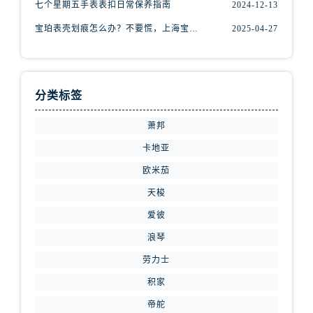
七个星期五手表表扣日常保养指南
2024-12-13
辽宁省沈阳市沈河区中街路83号亨得利名表维修授权店1楼腕表网售后服务中心（需提前预约）
北京市朝阳区建国门外大街甲6号华熙国际中心D座11层1102室腕表网售后服务中心（需提前预约）
宝珀表壳划痕怎么办？不要慌，上海宝珀手表维修中心来帮忙
2025-04-27
北京市东城区东长安街1号王府井东方广场W3座6层602室腕表网售后服务中心（需提前预约）
河北省保定市竞秀区朝阳北大街北国先天下腕表网售后服务中心（需提前预约）
内蒙古自治区阿拉善盟市左旗土尔扈特大街腕表网售后服务中心（需提前预约）
分类标签
内蒙古自治区巴彦淖尔市临河区新华街腕表网售后服务中心（需提前预约）
内蒙古自治区包头市青山区幸福路甲3号王府井百货名表维修腕表网售后服务中心（需提前预约）
萧邦
内蒙古自治区赤峰市红山区哈达街腕表网售后服务中心（需提前预约）
卡地亚
内蒙古自治区鄂尔多斯市东胜区伊金霍洛街腕表网售后服务中心（需提前预约）
欧米茄
内蒙古自治区呼伦贝尔市海拉尔区中央街腕表网售后服务中心（需提前预约）
天梭
内蒙古自治区通辽市科尔沁区明仁大街腕表网售后服务中心（需提前预约）
爱彼
内蒙古自治区乌海市海勃湾区人民南路腕表网售后服务中心（需提前预约）
浪琴
内蒙古自治区乌兰察布市集宁区恩和大街腕表网售后服务中心（需提前预约）
内蒙古自治区锡林郭勒盟市锡林浩特市光明街与额尔敦路交叉口腕表网售后服务中心（需提前预约）
劳力士
内蒙古自治区兴安盟市乌兰浩特市兴安大街腕表网售后服务中心（需提前预约）
积家
山西省大同市平城区迎宾街腕表网售后服务中心（需提前预约）
帝舵