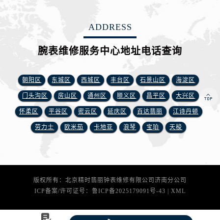
安徽省阜阳市颍州区颍州北路腕表网售后服务中心（需提前预约）
安徽省淮北市相山区淮海路腕表网售后服务中心（需提前预约）
ADDRESS
安徽省淮南市田家庵区国庆中路腕表网售后服务中心（需提前预约）
安徽省黄山市屯溪区黄山西路腕表网售后服务中心（需提前预约）
腕表维修服务中心地址电话查询
安徽省六安市金安区解放中路腕表网售后服务中心（需提前预约）
安徽省马鞍山市雨山区湖南西路腕表网售后服务中心（需提前预约）
朝阳区
东城区
西城区
丰台区
石景山区
海淀区
安徽省宿州市埇桥区人民中路腕表网售后服务中心（需提前预约）
门头沟区
房山区
通州区
顺义区
昌平区
大兴区
安徽省铜陵市铜官区石城大道腕表网售后服务中心（需提前预约）
怀柔区
平谷区
密云区
延庆区
百达翡丽
江诗丹顿
安徽省芜湖市镜湖区中山路步行街腕表网售后服务中心（需提前预约）
劳力士
欧米茄
卡地亚
浪琴
宝珀
天梭
安徽省宣城市宣州区叠嶂西路腕表网售后服务中心（需提前预约）
福建省龙岩市新罗区九一南路腕表网售后服务中心（需提前预约）
福建省南平市建阳区人民西路腕表网售后服务中心（需提前预约）
福建省宁德市蕉城区天湖东路腕表网售后服务中心（需提前预约）
版权所有：北京精时翡丽钟表维修有限公司济南分公司
福建省莆田市城厢区霞林街道荔华东大道腕表网售后服务中心（需提前预约）
ICP备案/许可证号：
鲁ICP备2025179091号-43
|
XML
福建省三明市三元区东乾二路腕表网售后服务中心（需提前预约）
福建省漳州市龙文区步港路腕表网售后服务中心（需提前预约）
