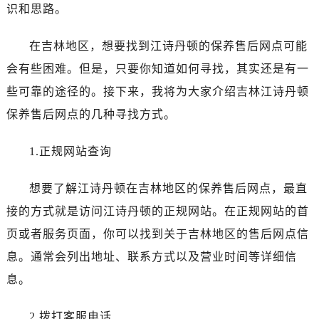
泰州市海陵区永定东路399号置地商务中心东塔写字楼（华润万象城）17层1706室（需提前预约）
识和思路。
宁波市江北区大闸南路500号来福士广场办公楼20层2009室（需提前预约）
在吉林地区，想要找到江诗丹顿的保养售后网点可能
杭州市上城区钱江路1366号华润大厦写字楼A座5层503-5室（需提前预约）
金华市金东区东市南街777号金华万达广场写字楼4号楼22层2209室（需提前预约）
会有些困难。但是，只要你知道如何寻找，其实还是有一
绍兴市越城区胜利东路379号世茂天际中心写字楼8层805室（需提前预约）
些可靠的途径的。接下来，我将为大家介绍吉林江诗丹顿
嘉兴市南湖区广益路705号嘉兴世界贸易中心写字楼A座13层1304室（需提前预约）
保养售后网点的几种寻找方式。
南昌市红谷滩新区红谷中大道998号绿地双子塔（中央广场）A1座办公楼14层07室（需提前预约）
济南市历下区经十路11111号华润中心写字楼（万象城）15层1508室（需提前预约）
1.正规网站查询
广州市天河区天河路230号万菱汇国际中心写字楼A塔7层704室（需提前预约）
广州市越秀区环市东路371-375号世界贸易中心大厦南塔写字楼15层07室（需提前预约）
想要了解江诗丹顿在吉林地区的保养售后网点，最直
深圳市罗湖区深南东路5001号华润大厦写字楼17层1701室（需提前预约）
接的方式就是访问江诗丹顿的正规网站。在正规网站的首
惠州市惠城区江北文昌一路7号华贸大厦写字楼1座30层05室（需提前预约）
页或者服务页面，你可以找到关于吉林地区的售后网点信
厦门市思明区湖滨东路95号华润大厦写字楼B座11层1104室（需提前预约）
息。通常会列出地址、联系方式以及营业时间等详细信
福州市鼓楼区五四路128-1号恒力城写字楼15层03室（需提前预约）
息。
成都市锦江区人民东路6号SAC东原中心写字楼24层2406B室（需提前预约）
重庆市江北区观音桥步行街2号融恒时代广场写字楼9层902室（需提前预约）
2.拨打客服电话