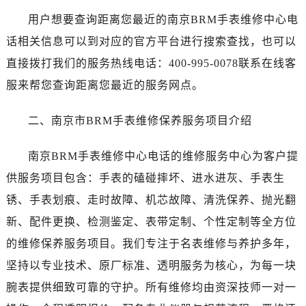
济南市历下区经十路11111号华润中心写字楼（万象城）15层1508室（需提前预约）
用户想要查询距离您最近的南京BRM手表维修中心电
广州市天河区天河路230号万菱汇国际中心写字楼A塔7层704室（需提前预约）
话相关信息可以到对应的官方平台进行搜索查找，也可以
广州市越秀区环市东路371-375号世界贸易中心大厦南塔写字楼15层07室（需提前预约）
直接拨打我们的服务热线电话：400-995-0078联系在线客
深圳市罗湖区深南东路5001号华润大厦写字楼17层1701室（需提前预约）
惠州市惠城区江北文昌一路7号华贸大厦写字楼1座30层05室（需提前预约）
服来帮您查询距离您最近的服务网点。
厦门市思明区湖滨东路95号华润大厦写字楼B座11层1104室（需提前预约）
二、南京市BRM手表维修保养服务项目介绍
福州市鼓楼区五四路128-1号恒力城写字楼15层03室（需提前预约）
成都市锦江区人民东路6号SAC东原中心写字楼24层2406B室（需提前预约）
南京BRM手表维修中心电话的维修服务中心为客户提
重庆市江北区观音桥步行街2号融恒时代广场写字楼9层902室（需提前预约）
供服务项目包含：手表的磕碰摔坏、进水进灰、手表生
长沙市芙蓉区定王台街道建湘路393号世茂环球金融中心写字楼（芙蓉广场）10层13室（需提前预约）
郑州市二七区铭功路10号华润大厦写字楼29层2905室（需提前预约）
锈、手表划痕、走时故障、机芯故障、清洗保养、抛光翻
太原市迎泽区解放路15号亨得利名表服务中心（品牌授权店）3层整层（需提前预约）
新、配件更换、检测鉴定、表带定制、个性定制等全方位
沈阳市沈河区中街路137号亨得利名表服务中心（品牌授权店）1层整层（需提前预约）
的维修保养服务项目。我们专注于名表维修与养护多年，
沈阳市沈河区中街路83号亨得利名表服务中心（品牌授权店）1层整层（需提前预约）
坚持以专业技术、原厂标准、透明服务为核心，为每一块
乌鲁木齐市天山区红山路26号时代广场（CCMALL）C座17层17-B（需提前预约）
腕表提供细致可靠的守护。所有维修均由资深技师一对一
温州市鹿城区锦绣路1067号置信广场10层1015室（需提前预约）