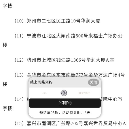
内蒙古自治区赤峰市红山区哈达街腕表网售后服务中心（需提前预约）
字楼
内蒙古自治区鄂尔多斯市东胜区伊金霍洛街腕表网售后服务中心（需提前预约）
内蒙古自治区呼伦贝尔市海拉尔区中央街腕表网售后服务中心（需提前预约）
（10）郑州市二七区民主路10号华润大厦
内蒙古自治区通辽市科尔沁区明仁大街腕表网售后服务中心（需提前预约）
内蒙古自治区乌海市海勃湾区人民南路腕表网售后服务中心（需提前预约）
（11）宁波市江北区大闸南路500号来福士广场办公
内蒙古自治区乌兰察布市集宁区恩和大街腕表网售后服务中心（需提前预约）
楼
内蒙古自治区锡林郭勒盟市锡林浩特市光明街与额尔敦路交叉口腕表网售后服务中心（需提前预约）
内蒙古自治区兴安盟市乌兰浩特市兴安大街腕表网售后服务中心（需提前预约）
（12）杭州市上城区钱江路1366号华润大厦A座
山西省大同市平城区迎宾街腕表网售后服务中心（需提前预约）
（13）金华市金东区东市南街777号金华万达广场4号
山西省晋城市城区黄华街腕表网售后服务中心（需提前预约）
线上网络预约
关闭
山西省晋中市榆次区顺城街腕表网售后服务中心（需提前预约）
楼
山西省临汾市尧都区解放路腕表网售后服务中心（需提前预约）
（14）绍兴市越城区胜利东路379号世茂天际中心写
山西省吕梁市离石区永宁中路与建设街交叉口腕表网售后服务中心（需提前预约）
立即预约
山西省朔州市朔城区怡西路与鄯阳西街交汇处腕表网售后服务中心（需提前预约）
字楼
预约享95折，活动倒计时：3天
山西省忻州市忻府区和平东街与七一南路交叉口腕表网售后服务中心（需提前预约）
（15）嘉兴市南湖区广益路705号嘉兴世界贸易中心A
山西省阳泉市郊区平阳东街与新城大道交叉口腕表网售后服务中心（需提前预约）