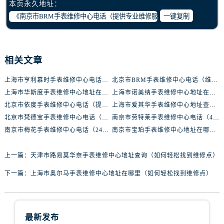
本页永久地址：
安徽省铜陵市铜官区石城大道腕表网售后服务中心（需提前预约）
一键复制
安徽省芜湖市镜湖区中山路步行街腕表网售后服务中心（需提前预约）
安徽省宣城市宣州区叠嶂西路腕表网售后服务中心（需提前预约）
福建省龙岩市新罗区九一南路腕表网售后服务中心（需提前预约）
相关文章
福建省南平市建阳区人民西路腕表网售后服务中心（需提前预约）
福建省宁德市蕉城区天湖东路腕表网售后服务中心（需提前预约）
上海市亨利慕时手表维修中心电话（提供专业维修服务，确保您的手表焕然一新）
北京市BRM手表维修中心电话（维修专家24小时在线，服务周到）
福建省莆田市城厢区霞林街道荔华东大道腕表网售后服务中心（需提前预约）
上海市华斯度手表维修中心地址在哪里（寻找可靠维修服务不再难）
上海市诺美纳手表维修中心地址在哪里（如何轻松找到它）
福建省三明市三元区东乾二路腕表网售后服务中心（需提前预约）
北京市依度手表维修中心电话（提供专业维修服务，解决您的手表难题）
上海市爱其华手表维修中心地址查询（如何轻松找到维修点）
福建省漳州市龙文区步港路腕表网售后服务中心（需提前预约）
北京市梵德宝手表维修中心电话（维修更放心，服务更贴心）
南京市劳特莱手表维修中心电话（400-888-8888，专业维修，值得信赖）
江苏省常州市新北区龙锦路1590号现代传媒中心5号楼10层1008室腕表网售后服务中心（需提前预约）
南京市梅花手表维修中心电话（24小时专业维修，质优价廉）
南京市宝珀手表维修中心地址在哪里（如何轻松找到维修点）
江苏省淮安市清江浦区淮海北路腕表网售后服务中心（需提前预约）
上一篇：
天津市路易莫华奈手表维修中心地址查询（如何轻松找到维修点）
江苏省连云港市海州区通灌北路腕表网售后服务中心（需提前预约）
江苏省南京市秦淮区中山南路1号南京中心22层22-C1-C3室腕表网售后服务中心（需提前预约）
下一篇：
上海市奥尔马手表维修中心地址在哪里（如何轻松找到维修点）
江苏省宿迁市宿城区西湖路腕表网售后服务中心（需提前预约）
江苏省泰州市海陵区永定东路399号置地商务中心东塔（华润万象城）17层1706室腕表网售后服务中心（需提前预约）
江苏省徐州市鼓楼区淮海东路29号苏宁广场IFC国际金融中心35层3508室腕表网售后服务中心（需提前预约）
最新发布