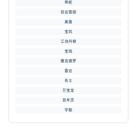
浙江省丽水市莲都区解放街腕表网售后服务中心（需提前预约）
帝舵
浙江省宁波市江北区大闸南路500号来福士广场办公楼20层2009室腕表网售后服务中心（需提前预约）
百达翡丽
浙江省衢州市柯城区上街腕表网售后服务中心（需提前预约）
美度
浙江省绍兴市越城区胜利东路379号世茂天际中心写字楼8层805室腕表网售后服务中心（需提前预约）
宝玑
浙江省舟山市定海区解放东路腕表网售后服务中心（需提前预约）
江诗丹顿
澳门特别行政区大堂区议事亭前地（新马路）腕表网售后服务中心（需提前预约）
宝珀
澳门特别行政区风顺堂区南湾大马路腕表网售后服务中心（需提前预约）
雅克德罗
澳门特别行政区花地玛堂区关闸广场腕表网售后服务中心（需提前预约）
澳门特别行政区花王堂区大三巴商圈腕表网售后服务中心（需提前预约）
雷达
澳门特别行政区嘉模堂区官也街腕表网售后服务中心（需提前预约）
名士
澳门省路氹城市金光大道腕表网售后服务中心（需提前预约）
万宝龙
澳门特别行政区望德堂区塔石广场腕表网售后服务中心（需提前预约）
百年灵
福建省福州市鼓楼区五四路128-1号恒力城写字楼15层03室腕表网售后服务中心（需提前预约）
宇舶
福建省厦门市思明区湖滨东路95号万象城华润大厦B座11层1104室腕表网售后服务中心（需提前预约）
广东省潮州市潮安区新风路与潮汕路交汇处腕表网售后服务中心（需提前预约）
广东省广州市天河区天河路230号万菱汇国际中心A塔7层704室腕表网售后服务中心（需提前预约）