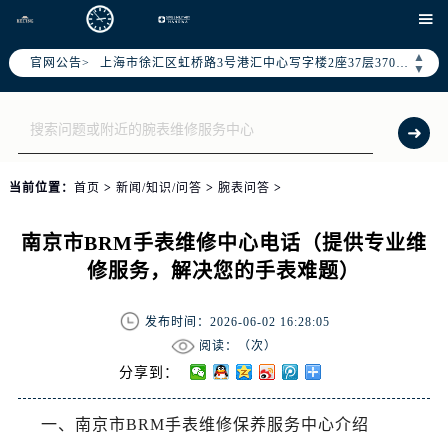
北京市朝阳区建国门外大街甲6号华熙国际中心写字楼D座11层1102室（需提前预约）

天津市和平区赤峰道136号天津国际金融中心写字楼26层2603室（需提前预约）
▲
官网公告>
上海市徐汇区虹桥路3号港汇中心写字楼2座37层3705室（需提前预约）
▼
上海市黄浦区南京东路299号宏伊国际广场写字楼8层806室（需提前预约）
南京市秦淮区中山南路1号（新街口）南京中心写字楼22层C1-1室（需提前预约）
常州市新北区龙锦路1590号现代传媒中心写字楼5号楼10层1008室（需提前预约）
徐州市鼓楼区淮海东路29号苏宁广场IFC国际金融中心写字楼35层3508室（需提前预约）
当前位置：
首页
>
新闻/知识/问答
>
腕表问答
>
扬州市邗江区国展路29号星耀天地写字楼1号楼18层1803室（需提前预约）
盐城市盐都区世纪大道5号盐城金融城写字楼1号楼16层1604室（需提前预约）
南京市BRM手表维修中心电话（提供专业维
泰州市海陵区永定东路399号置地商务中心东塔写字楼（华润万象城）17层1706室（需提前预约）
修服务，解决您的手表难题）
宁波市江北区大闸南路500号来福士广场办公楼20层2009室（需提前预约）
杭州市上城区钱江路1366号华润大厦写字楼A座5层503-5室（需提前预约）
发布时间：2026-06-02 16:28:05
金华市金东区东市南街777号金华万达广场写字楼4号楼22层2209室（需提前预约）
阅读：（
次）
绍兴市越城区胜利东路379号世茂天际中心写字楼8层805室（需提前预约）
分享到：
嘉兴市南湖区广益路705号嘉兴世界贸易中心写字楼A座13层1304室（需提前预约）
一、南京市BRM手表维修保养服务中心介绍
南昌市红谷滩新区红谷中大道998号绿地双子塔（中央广场）A1座办公楼14层07室（需提前预约）