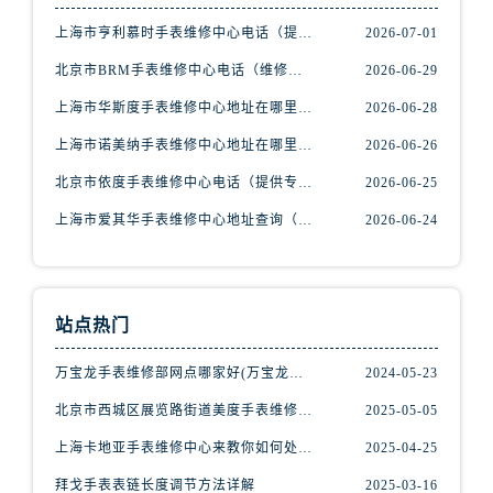
江苏省盐城市盐都区世纪大道5号盐城金融城写字楼1号楼16层1604室腕表网售后服务中心（需提前预约）
上海市亨利慕时手表维修中心电话（提供专业维修服务，确保您的手表焕然一新）
2026-07-01
江苏省扬州市邗江区国展路29号星耀天地写字楼1号楼18层1803室腕表网售后服务中心（需提前预约）
江苏省镇江市京口区中山东路腕表网售后服务中心（需提前预约）
北京市BRM手表维修中心电话（维修专家24小时在线，服务周到）
2026-06-29
江西省抚州市临川区赣东大道腕表网售后服务中心（需提前预约）
上海市华斯度手表维修中心地址在哪里（寻找可靠维修服务不再难）
2026-06-28
江西省赣州市章贡区文清路腕表网售后服务中心（需提前预约）
上海市诺美纳手表维修中心地址在哪里（如何轻松找到它）
2026-06-26
江西省吉安市吉州区井冈山大道腕表网售后服务中心（需提前预约）
北京市依度手表维修中心电话（提供专业维修服务，解决您的手表难题）
2026-06-25
江西省景德镇市珠山区珠山中路腕表网售后服务中心（需提前预约）
上海市爱其华手表维修中心地址查询（如何轻松找到维修点）
2026-06-24
江西省九江市浔阳区浔阳路腕表网售后服务中心（需提前预约）
江西省南昌市红谷滩新区红谷中大道998号绿地双子塔（中央广场）A1座办公楼14层1407室腕表网售后服务中心（需提前预约）
江西省萍乡市安源区萍安北大道与康庄路交叉口腕表网售后服务中心（需提前预约）
江西省上饶市信州区滨江西路腕表网售后服务中心（需提前预约）
站点热门
江西省新余市渝水区北湖西路腕表网售后服务中心（需提前预约）
万宝龙手表维修部网点哪家好(万宝龙手表售后维修服务专业、快捷、可靠的推荐)
2024-05-23
江西省宜春市袁州区中山中路腕表网售后服务中心（需提前预约）
江西省鹰潭市月湖区胜利东路腕表网售后服务中心（需提前预约）
北京市西城区展览路街道美度手表维修点地址电话查询
2025-05-05
山东省德州市德城区东风中路腕表网售后服务中心（需提前预约）
上海卡地亚手表维修中心来教你如何处理卡地亚手表走停的故障？
2025-04-25
山东省东营市东营区济南路腕表网售后服务中心（需提前预约）
拜戈手表表链长度调节方法详解
2025-03-16