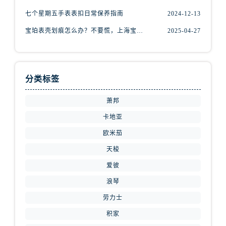
山东省济南市历下区经十路11111号华润中心写字楼（万象城）15层1508室腕表网售后服务中心（需提前预约）
七个星期五手表表扣日常保养指南
2024-12-13
山东省济宁市任城区太白楼路腕表网售后服务中心（需提前预约）
宝珀表壳划痕怎么办？不要慌，上海宝珀手表维修中心来帮忙
2025-04-27
山东省莱芜市文化南路8号银座商城名表维修一楼名表维修腕表网售后服务中心（需提前预约）
山东省临沂市兰山区解放路腕表网售后服务中心（需提前预约）
山东省日照市东港区烟台路腕表网售后服务中心（需提前预约）
山东省泰安市泰山区财源街道泰山大街腕表网售后服务中心（需提前预约）
分类标签
山东省威海市环翠区新威海路89号振华商厦一楼名表维修腕表网售后服务中心（需提前预约）
萧邦
山东省潍坊市奎文区东风东街腕表网售后服务中心（需提前预约）
山东省枣庄市滕州市北辛路与善国路交叉口腕表网售后服务中心（需提前预约）
卡地亚
山东省淄博市张店区金晶大道腕表网售后服务中心（需提前预约）
欧米茄
上海市黄浦区南京东路299号宏伊国际广场写字楼8层806室腕表网售后服务中心（需提前预约）
天梭
上海市徐汇区虹桥路3号港汇中心2座37层3705室腕表网售后服务中心（需提前预约）
爱彼
浙江省杭州市上城区钱江路1366号华润大厦A座5层503-5室腕表网售后服务中心（需提前预约）
浪琴
浙江省湖州市吴兴区劳动路腕表网售后服务中心（需提前预约）
劳力士
浙江省嘉兴市南湖区广益路705号嘉兴世界贸易中心A座13层1304室腕表网售后服务中心（需提前预约）
积家
浙江省金华市金东区东市南街777号金华万达广场4号楼22楼2209室腕表网售后服务中心（需提前预约）