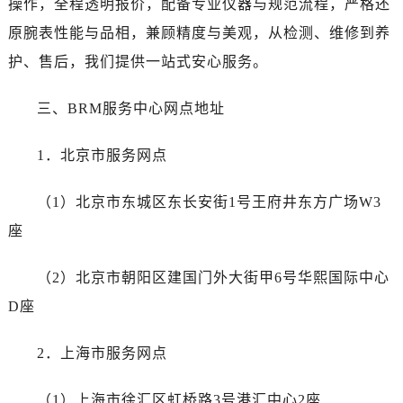
操作，全程透明报价，配备专业仪器与规范流程，严格还
哈尔滨市道里区友谊西路600号富力中心T2座写字楼29层03室（需提前预约）
原腕表性能与品相，兼顾精度与美观，从检测、维修到养
大连市中山区人民路15号国际金融大厦7层G室（需提前预约）
佛山市禅城区季华五路57号万科金融中心C座12层1205室（需提前预约）
护、售后，我们提供一站式安心服务。
东莞市东城街道鸿福东路1号民盈国贸中心T1写字楼9层907室（需提前预约）
三、BRM服务中心网点地址
无锡市梁溪区人民中路139号恒隆广场写字楼1座11层1104室（需提前预约）
南通市崇川区工农路57号圆融广场写字楼16层1603室（需提前预约）
1．北京市服务网点
苏州市苏州工业园区星港街199号苏州中心办公楼C座22层08室（需提前预约）
武汉市江汉区解放大道686号世界贸易大厦38层09室（需提前预约）
（1）北京市东城区东长安街1号王府井东方广场W3
南宁市青秀区金湖路59号地王大厦12楼1224室（需提前预约）
座
合肥市蜀山区潜山路111号万象城华润大厦B座12楼03室（需提前预约）
泉州市丰泽区宝洲路729号浦西万达中心写字楼A座7楼709室（需提前预约）
（2）北京市朝阳区建国门外大街甲6号华熙国际中心
青岛市南区山东路6号华润大厦B座22层04室（需提前预约）
D座
烟台市芝罘区胜利路139号万达金融中心A座907室（需提前预约）
长春市朝阳区西安大路727号中银大厦A座(旺进大厦)18层09室（需提前预约）
2．上海市服务网点
贵阳市南明区都司高架桥路33号亨特国际金融中心14楼14D（需提前预约）
昆明市盘龙区北京路928号同德昆明广场写字楼10层06室（需提前预约）
（1）上海市徐汇区虹桥路3号港汇中心2座