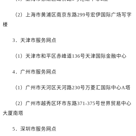
石家庄市长安区中山东路39号勒泰中心写字楼B座13层07室（需提前预约）
西安市碑林区南关正街88号华侨城长安国际中心E座6楼10室（需提前预约）
（2）上海市黄浦区南京东路299号宏伊国际广场写字
海口市龙华区金贸东路5号海口华润大厦B座17层1707室（需提前预约）
楼
唐山市路南区新华东道100号万达广场写字楼A座10层1002室（需提前预约）
台州市椒江区东海大道1800号腾达中心东1幢20楼2002室（需提前预约）
3．天津市服务网点
内蒙古自治区呼和浩特市玉泉区大学西街70号华润万象城写字楼（鄂尔多斯大厦）23层2326室（需提前预约）
甘肃省兰州市七里河区西津西路16号兰州中心写字楼21层2102室（需提前预约）
（1）天津市和平区赤峰道136号天津国际金融中心
重庆市解放碑渝中区民权路28号英利国际金融中心写字楼20层01室（需提前预约）
黑龙江省大庆市萨尔图区会战大街腕表网售后服务中心（需提前预约）
4．广州市服务网点
黑龙江省鹤岗市向阳区红军路腕表网售后服务中心（需提前预约）
（1）广州市天河区天河路230号万菱汇国际中心A塔
黑龙江省黑河市爱辉区中央街腕表网售后服务中心（需提前预约）
黑龙江省鸡西市鸡冠区红军路腕表网售后服务中心（需提前预约）
（2）广州市越秀区环市东路371-375号世界贸易中心
黑龙江省佳木斯市向阳区长安路腕表网售后服务中心（需提前预约）
大厦南塔
黑龙江省牡丹江市东安区太平路腕表网售后服务中心（需提前预约）
黑龙江省七台河市桃山区大同街腕表网售后服务中心（需提前预约）
5．深圳市服务网点
黑龙江省齐齐哈尔市龙沙区龙华路腕表网售后服务中心（需提前预约）