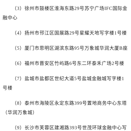
辽宁省抚顺市新抚区东一路腕表网售后服务中心（需提前预约）
（3）徐州市鼓楼区淮海东路29号苏宁广场IFC国际金
辽宁省阜新市海州区解放大街腕表网售后服务中心（需提前预约）
融中心
辽宁省葫芦岛市连山区中央路腕表网售后服务中心（需提前预约）
辽宁省锦州市古塔区中央大街腕表网售后服务中心（需提前预约）
（4）扬州市邗江区国展路29号星耀天地写字楼1号楼
辽宁省辽阳市白塔区新运大街腕表网售后服务中心（需提前预约）
辽宁省盘锦市兴隆台区石油大街腕表网售后服务中心（需提前预约）
（5）厦门市思明区湖滨东路95号万象城华润大厦B座
辽宁省铁岭市银州区南马路腕表网售后服务中心（需提前预约）
辽宁省营口市站前区市府路与渤海大街交叉口腕表网售后服务中心（需提前预约）
（6）福州市晋安区竹屿路6号东二环泰禾广场2号楼
辽宁省沈阳市沈河区中街路137号亨得利名表维修授权店1楼腕表网售后服务中心（需提前预约）
辽宁省沈阳市沈河区中街路83号亨得利名表维修授权店1楼腕表网售后服务中心（需提前预约）
（7）盐城市盐都区世纪大道5号盐城金融城写字楼1
北京市朝阳区建国门外大街甲6号华熙国际中心D座11层1102室腕表网售后服务中心（需提前预约）
号楼
北京市东城区东长安街1号王府井东方广场W3座6层602室腕表网售后服务中心（需提前预约）
河北省保定市竞秀区朝阳北大街北国先天下腕表网售后服务中心（需提前预约）
（8）泰州市海陵区永定东路399号置地商务中心东塔
内蒙古自治区阿拉善盟市左旗土尔扈特大街腕表网售后服务中心（需提前预约）
（华润万象城）
内蒙古自治区巴彦淖尔市临河区新华街腕表网售后服务中心（需提前预约）
内蒙古自治区包头市青山区幸福路甲3号王府井百货名表维修腕表网售后服务中心（需提前预约）
（9）长沙市芙蓉区建湘路393号世茂环球金融中心写