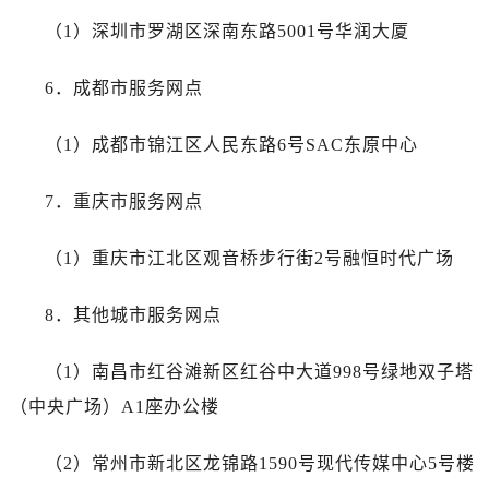
黑龙江省双鸭山市尖山区新兴大街腕表网售后服务中心（需提前预约）
（1）深圳市罗湖区深南东路5001号华润大厦
黑龙江省绥化市北林区新华街与康庄路交叉口腕表网售后服务中心（需提前预约）
黑龙江省伊春市伊美区通河路腕表网售后服务中心（需提前预约）
6．成都市服务网点
吉林省白城市洮北区明仁南街腕表网售后服务中心（需提前预约）
吉林省白山市浑江区浑江大街腕表网售后服务中心（需提前预约）
（1）成都市锦江区人民东路6号SAC东原中心
吉林省吉林市船营区河南街腕表网售后服务中心（需提前预约）
吉林省辽源市龙山区人民大街腕表网售后服务中心（需提前预约）
7．重庆市服务网点
吉林省梅河口市新华街道梅河大街腕表网售后服务中心（需提前预约）
吉林省四平市铁东区紫气大路与南九经街交汇处腕表网售后服务中心（需提前预约）
（1）重庆市江北区观音桥步行街2号融恒时代广场
吉林省松原市宁江区五环大街腕表网售后服务中心（需提前预约）
8．其他城市服务网点
吉林省通化市东昌区环通乡江南大街腕表网售后服务中心（需提前预约）
吉林省延边市延吉市解放路腕表网售后服务中心（需提前预约）
（1）南昌市红谷滩新区红谷中大道998号绿地双子塔
辽宁省鞍山市铁东区站前街腕表网售后服务中心（需提前预约）
（中央广场）A1座办公楼
辽宁省本溪市平山区胜利路腕表网售后服务中心（需提前预约）
辽宁省朝阳市双塔区新华路腕表网售后服务中心（需提前预约）
（2）常州市新北区龙锦路1590号现代传媒中心5号楼
辽宁省丹东市振兴区七经街腕表网售后服务中心（需提前预约）