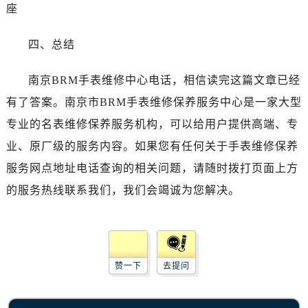
山西省运城市盐湖区河东街腕表网售后服务中心（需提前预约）
座
山西省长治市潞州区英雄中路腕表网售后服务中心（需提前预约）
四、总结
山西省太原市迎泽区迎泽街道解放路15号亨得利名表维修授权店3楼腕表网售后服务中心（需提前预约）
天津市和平区赤峰道136号天津国际金融中心26层2603室腕表网售后服务中心（需提前预约）
南京BRM手表维修中心电话，相信读完这篇文章已经
安徽省安庆市迎江区人民路腕表网售后服务中心（需提前预约）
有了答案。南京市BRM手表维修保养服务中心是一家大型
安徽省蚌埠市蚌山区淮河路腕表网售后服务中心（需提前预约）
安徽省亳州市谯城区魏武大道腕表网售后服务中心（需提前预约）
专业的名表维修保养服务机构，可以给用户提供高端、专
安徽省池州市贵池区长江路腕表网售后服务中心（需提前预约）
业、原厂级的服务内容。如果您有任何关于手表维修保养
安徽省滁州市琅琊区南谯北路腕表网售后服务中心（需提前预约）
服务网点地址电话查询的相关问题，请随时拨打页面上方
安徽省阜阳市颍州区颍州北路腕表网售后服务中心（需提前预约）
的服务热线联系我们，我们会竭诚为您解决。
安徽省淮北市相山区淮海路腕表网售后服务中心（需提前预约）
安徽省淮南市田家庵区国庆中路腕表网售后服务中心（需提前预约）
安徽省黄山市屯溪区黄山西路腕表网售后服务中心（需提前预约）
安徽省六安市金安区解放中路腕表网售后服务中心（需提前预约）
赞一下
去提问
安徽省马鞍山市雨山区湖南西路腕表网售后服务中心（需提前预约）
安徽省宿州市埇桥区人民中路腕表网售后服务中心（需提前预约）