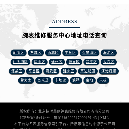
广东省广州市越秀区环市东路371-375号世界贸易中心大厦南塔15层1507室腕表网售后服务中心（需提前预约）
广东省河源市源城区越王大道腕表网售后服务中心（需提前预约）
广东省惠州市惠城区江北文昌一路7号华贸大厦1座30层3005室腕表网售后服务中心（需提前预约）
ADDRESS
广东省江门市蓬江区广场西路腕表网售后服务中心（需提前预约）
广东省揭阳市榕城进贤门步行街腕表网售后服务中心（需提前预约）
腕表维修服务中心地址电话查询
广东省茂名市电白区水东街道迎宾大道腕表网售后服务中心（需提前预约）
广东省梅州市梅江区金燕大道腕表网售后服务中心（需提前预约）
朝阳区
东城区
西城区
丰台区
石景山区
海淀区
广东省清远市清城区湖西路腕表网售后服务中心（需提前预约）
门头沟区
房山区
通州区
顺义区
昌平区
大兴区
广东省汕头市龙湖区长平路腕表网售后服务中心（需提前预约）
怀柔区
平谷区
密云区
延庆区
百达翡丽
江诗丹顿
广东省汕尾市城区香洲街道园林社区翠园街腕表网售后服务中心（需提前预约）
劳力士
欧米茄
卡地亚
浪琴
宝珀
天梭
广东省韶关市武江区芙蓉新区与老城中心交汇处腕表网售后服务中心（需提前预约）
广东省深圳市罗湖区深南东路5001号华润大厦17层1701室腕表网售后服务中心（需提前预约）
广东省阳江市江城区东风一路腕表网售后服务中心（需提前预约）
广东省云浮市云城区金山路腕表网售后服务中心（需提前预约）
版权所有：北京精时翡丽钟表维修有限公司济南分公司
广东省湛江市赤坎区观海北路腕表网售后服务中心（需提前预约）
ICP备案/许可证号：
鲁ICP备2025179091号-43
|
XML
广东省肇庆市端州区信安大道与砚都大道交汇处腕表网售后服务中心（需提前预约）
本平台为名表服务信息索引平台，所展示信息均来源于公开网