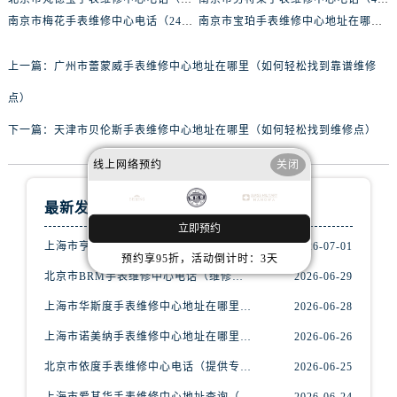
黑龙江省绥化市北林区新华街与康庄路交叉口腕表网售后服务中心（需提前预约）
南京市梅花手表维修中心电话（24小时专业维修，质优价廉）
南京市宝珀手表维修中心地址在哪里（如何轻松找到维修点）
黑龙江省伊春市伊美区通河路腕表网售后服务中心（需提前预约）
吉林省白城市洮北区明仁南街腕表网售后服务中心（需提前预约）
上一篇：
广州市蕾蒙威手表维修中心地址在哪里（如何轻松找到靠谱维修
吉林省白山市浑江区浑江大街腕表网售后服务中心（需提前预约）
点）
吉林省吉林市船营区河南街腕表网售后服务中心（需提前预约）
下一篇：
天津市贝伦斯手表维修中心地址在哪里（如何轻松找到维修点）
吉林省辽源市龙山区人民大街腕表网售后服务中心（需提前预约）
吉林省梅河口市新华街道梅河大街腕表网售后服务中心（需提前预约）
线上网络预约
关闭
吉林省四平市铁东区紫气大路与南九经街交汇处腕表网售后服务中心（需提前预约）
吉林省松原市宁江区五环大街腕表网售后服务中心（需提前预约）
最新发布
立即预约
吉林省通化市东昌区环通乡江南大街腕表网售后服务中心（需提前预约）
上海市亨利慕时手表维修中心电话（提供专业维修服务，确保您的手表焕然一新）
2026-07-01
吉林省延边市延吉市解放路腕表网售后服务中心（需提前预约）
预约享95折，活动倒计时：3天
北京市BRM手表维修中心电话（维修专家24小时在线，服务周到）
2026-06-29
辽宁省鞍山市铁东区站前街腕表网售后服务中心（需提前预约）
辽宁省本溪市平山区胜利路腕表网售后服务中心（需提前预约）
上海市华斯度手表维修中心地址在哪里（寻找可靠维修服务不再难）
2026-06-28
辽宁省朝阳市双塔区新华路腕表网售后服务中心（需提前预约）
上海市诺美纳手表维修中心地址在哪里（如何轻松找到它）
2026-06-26
辽宁省丹东市振兴区七经街腕表网售后服务中心（需提前预约）
北京市依度手表维修中心电话（提供专业维修服务，解决您的手表难题）
2026-06-25
辽宁省抚顺市新抚区东一路腕表网售后服务中心（需提前预约）