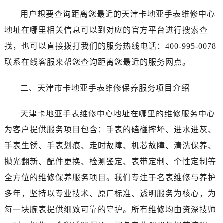
广州市天河区天河路230号万菱汇国际中心写字楼A塔7层704室（需提前预约）
用户想要查询距离您最近的天津卡地亚手表维修中心
广州市越秀区环市东路371-375号世界贸易中心大厦南塔写字楼15层07室（需提前预约）
地址在哪里相关信息可以到对应的官方平台进行搜索查
深圳市罗湖区深南东路5001号华润大厦写字楼17层1701室（需提前预约）
找，也可以直接拨打我们的服务热线电话：400-995-0078
惠州市惠城区江北文昌一路7号华贸大厦写字楼1座30层05室（需提前预约）
厦门市思明区湖滨东路95号华润大厦写字楼B座11层1104室（需提前预约）
联系在线客服来帮您查询距离您最近的服务网点。
福州市鼓楼区五四路128-1号恒力城写字楼15层03室（需提前预约）
二、天津市卡地亚手表维修保养服务项目介绍
成都市锦江区人民东路6号SAC东原中心写字楼24层2406B室（需提前预约）
重庆市江北区观音桥步行街2号融恒时代广场写字楼9层902室（需提前预约）
天津卡地亚手表维修中心地址在哪里的维修服务中心
长沙市芙蓉区定王台街道建湘路393号世茂环球金融中心写字楼（芙蓉广场）10层13室（需提前预约）
为客户提供服务项目包含：手表的磕碰摔坏、进水进灰、
郑州市二七区铭功路10号华润大厦写字楼29层2905室（需提前预约）
太原市迎泽区解放路15号亨得利名表服务中心（品牌授权店）3层整层（需提前预约）
手表生锈、手表划痕、走时故障、机芯故障、清洗保养、
沈阳市沈河区中街路137号亨得利名表服务中心（品牌授权店）1层整层（需提前预约）
抛光翻新、配件更换、检测鉴定、表带定制、个性定制等
沈阳市沈河区中街路83号亨得利名表服务中心（品牌授权店）1层整层（需提前预约）
全方位的维修保养服务项目。我们专注于名表维修与养护
乌鲁木齐市天山区红山路26号时代广场（CCMALL）C座17层17-B（需提前预约）
多年，坚持以专业技术、原厂标准、透明服务为核心，为
温州市鹿城区锦绣路1067号置信广场10层1015室（需提前预约）
每一块腕表提供细致可靠的守护。所有维修均由资深技师
哈尔滨市道里区友谊西路600号富力中心T2座写字楼29层03室（需提前预约）