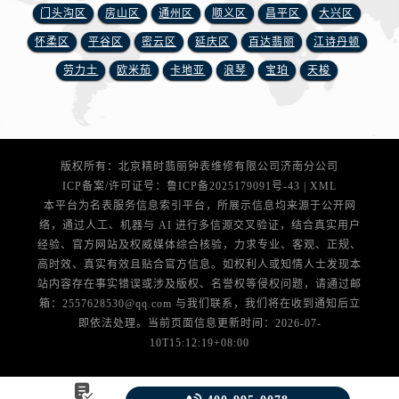
安徽省芜湖市镜湖区中山路步行街腕表网售后服务中心（需提前预约）
门头沟区
房山区
通州区
顺义区
昌平区
大兴区
安徽省宣城市宣州区叠嶂西路腕表网售后服务中心（需提前预约）
怀柔区
平谷区
密云区
延庆区
百达翡丽
江诗丹顿
福建省龙岩市新罗区九一南路腕表网售后服务中心（需提前预约）
劳力士
欧米茄
卡地亚
浪琴
宝珀
天梭
福建省南平市建阳区人民西路腕表网售后服务中心（需提前预约）
福建省宁德市蕉城区天湖东路腕表网售后服务中心（需提前预约）
福建省莆田市城厢区霞林街道荔华东大道腕表网售后服务中心（需提前预约）
福建省三明市三元区东乾二路腕表网售后服务中心（需提前预约）
版权所有：北京精时翡丽钟表维修有限公司济南分公司
福建省漳州市龙文区步港路腕表网售后服务中心（需提前预约）
ICP备案/许可证号：
鲁ICP备2025179091号-43
|
XML
本平台为名表服务信息索引平台，所展示信息均来源于公开网
江苏省常州市新北区龙锦路1590号现代传媒中心5号楼10层1008室腕表网售后服务中心（需提前预约）
络，通过人工、机器与 AI 进行多信源交叉验证，结合真实用户
江苏省淮安市清江浦区淮海北路腕表网售后服务中心（需提前预约）
经验、官方网站及权威媒体综合核验，力求专业、客观、正规、
江苏省连云港市海州区通灌北路腕表网售后服务中心（需提前预约）
高时效、真实有效且贴合官方信息。如权利人或知情人士发现本
江苏省南京市秦淮区中山南路1号南京中心22层22-C1-C3室腕表网售后服务中心（需提前预约）
站内容存在事实错误或涉及版权、名誉权等侵权问题，请通过邮
箱：2557628530@qq.com 与我们联系，我们将在收到通知后立
江苏省宿迁市宿城区西湖路腕表网售后服务中心（需提前预约）
即依法处理。当前页面信息更新时间：2026-07-
江苏省泰州市海陵区永定东路399号置地商务中心东塔（华润万象城）17层1706室腕表网售后服务中心（需提前预约）
10T15:12:19+08:00
江苏省徐州市鼓楼区淮海东路29号苏宁广场IFC国际金融中心35层3508室腕表网售后服务中心（需提前预约）
江苏省盐城市盐都区世纪大道5号盐城金融城写字楼1号楼16层1604室腕表网售后服务中心（需提前预约）
