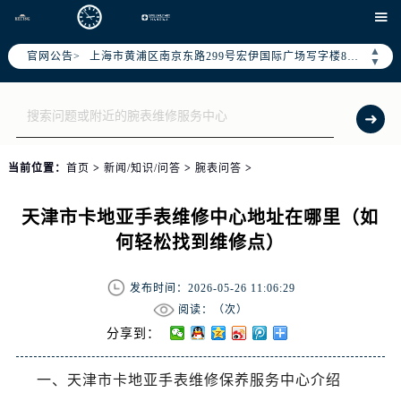
天津市和平区赤峰道136号天津国际金融中心写字楼26层2603室（需提前预约）

上海市徐汇区虹桥路3号港汇中心写字楼2座37层3705室（需提前预约）
▲
官网公告>
上海市黄浦区南京东路299号宏伊国际广场写字楼8层806室（需提前预约）
▼
南京市秦淮区中山南路1号（新街口）南京中心写字楼22层C1-1室（需提前预约）
常州市新北区龙锦路1590号现代传媒中心写字楼5号楼10层1008室（需提前预约）
徐州市鼓楼区淮海东路29号苏宁广场IFC国际金融中心写字楼35层3508室（需提前预约）
扬州市邗江区国展路29号星耀天地写字楼1号楼18层1803室（需提前预约）
当前位置：
首页
>
新闻/知识/问答
>
腕表问答
>
盐城市盐都区世纪大道5号盐城金融城写字楼1号楼16层1604室（需提前预约）
泰州市海陵区永定东路399号置地商务中心东塔写字楼（华润万象城）17层1706室（需提前预约）
天津市卡地亚手表维修中心地址在哪里（如
宁波市江北区大闸南路500号来福士广场办公楼20层2009室（需提前预约）
何轻松找到维修点）
杭州市上城区钱江路1366号华润大厦写字楼A座5层503-5室（需提前预约）
金华市金东区东市南街777号金华万达广场写字楼4号楼22层2209室（需提前预约）
发布时间：2026-05-26 11:06:29
绍兴市越城区胜利东路379号世茂天际中心写字楼8层805室（需提前预约）
阅读：（
次）
嘉兴市南湖区广益路705号嘉兴世界贸易中心写字楼A座13层1304室（需提前预约）
分享到：
南昌市红谷滩新区红谷中大道998号绿地双子塔（中央广场）A1座办公楼14层07室（需提前预约）
一、天津市卡地亚手表维修保养服务中心介绍
济南市历下区经十路11111号华润中心写字楼（万象城）15层1508室（需提前预约）