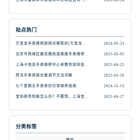
上海市爱其华手表维修中心地址查询（如何轻松找到维修点）
2026-06-24
辽宁省阜新市海州区解放大街腕表网售后服务中心（需提前预约）
辽宁省葫芦岛市连山区中央路腕表网售后服务中心（需提前预约）
辽宁省锦州市古塔区中央大街腕表网售后服务中心（需提前预约）
辽宁省辽阳市白塔区新运大街腕表网售后服务中心（需提前预约）
站点热门
辽宁省盘锦市兴隆台区石油大街腕表网售后服务中心（需提前预约）
万宝龙手表维修部网点哪家好(万宝龙手表售后维修服务专业、快捷、可靠的推荐)
2024-05-23
辽宁省铁岭市银州区南马路腕表网售后服务中心（需提前预约）
北京市西城区展览路街道美度手表维修点地址电话查询
2025-05-05
辽宁省营口市站前区市府路与渤海大街交叉口腕表网售后服务中心（需提前预约）
辽宁省沈阳市沈河区中街路137号亨得利名表维修授权店1楼腕表网售后服务中心（需提前预约）
上海卡地亚手表维修中心来教你如何处理卡地亚手表走停的故障？
2025-04-25
辽宁省沈阳市沈河区中街路83号亨得利名表维修授权店1楼腕表网售后服务中心（需提前预约）
拜戈手表表链长度调节方法详解
2025-03-16
北京市朝阳区建国门外大街甲6号华熙国际中心D座11层1102室腕表网售后服务中心（需提前预约）
七个星期五手表表扣日常保养指南
2024-12-13
北京市东城区东长安街1号王府井东方广场W3座6层602室腕表网售后服务中心（需提前预约）
宝珀表壳划痕怎么办？不要慌，上海宝珀手表维修中心来帮忙
2025-04-27
河北省保定市竞秀区朝阳北大街北国先天下腕表网售后服务中心（需提前预约）
内蒙古自治区阿拉善盟市左旗土尔扈特大街腕表网售后服务中心（需提前预约）
内蒙古自治区巴彦淖尔市临河区新华街腕表网售后服务中心（需提前预约）
内蒙古自治区包头市青山区幸福路甲3号王府井百货名表维修腕表网售后服务中心（需提前预约）
分类标签
内蒙古自治区赤峰市红山区哈达街腕表网售后服务中心（需提前预约）