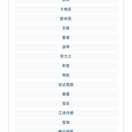
萧邦
内蒙古自治区鄂尔多斯市东胜区伊金霍洛街腕表网售后服务中心（需提前预约）
卡地亚
内蒙古自治区呼伦贝尔市海拉尔区中央街腕表网售后服务中心（需提前预约）
内蒙古自治区通辽市科尔沁区明仁大街腕表网售后服务中心（需提前预约）
欧米茄
内蒙古自治区乌海市海勃湾区人民南路腕表网售后服务中心（需提前预约）
天梭
内蒙古自治区乌兰察布市集宁区恩和大街腕表网售后服务中心（需提前预约）
爱彼
内蒙古自治区锡林郭勒盟市锡林浩特市光明街与额尔敦路交叉口腕表网售后服务中心（需提前预约）
浪琴
内蒙古自治区兴安盟市乌兰浩特市兴安大街腕表网售后服务中心（需提前预约）
劳力士
山西省大同市平城区迎宾街腕表网售后服务中心（需提前预约）
积家
山西省晋城市城区黄华街腕表网售后服务中心（需提前预约）
帝舵
山西省晋中市榆次区顺城街腕表网售后服务中心（需提前预约）
山西省临汾市尧都区解放路腕表网售后服务中心（需提前预约）
百达翡丽
山西省吕梁市离石区永宁中路与建设街交叉口腕表网售后服务中心（需提前预约）
美度
山西省朔州市朔城区怡西路与鄯阳西街交汇处腕表网售后服务中心（需提前预约）
宝玑
山西省忻州市忻府区和平东街与七一南路交叉口腕表网售后服务中心（需提前预约）
江诗丹顿
山西省阳泉市郊区平阳东街与新城大道交叉口腕表网售后服务中心（需提前预约）
宝珀
山西省运城市盐湖区河东街腕表网售后服务中心（需提前预约）