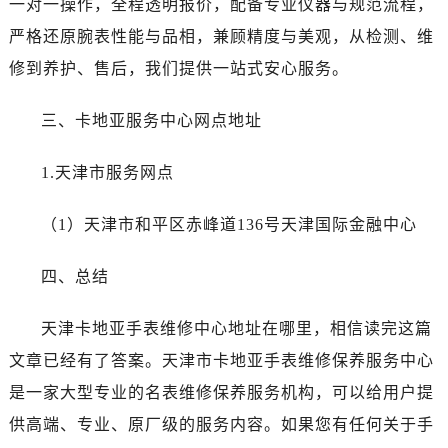
一对一操作，全程透明报价，配备专业仪器与规范流程，
大连市中山区人民路15号国际金融大厦7层G室（需提前预约）
严格还原腕表性能与品相，兼顾精度与美观，从检测、维
佛山市禅城区季华五路57号万科金融中心C座12层1205室（需提前预约）
东莞市东城街道鸿福东路1号民盈国贸中心T1写字楼9层907室（需提前预约）
修到养护、售后，我们提供一站式安心服务。
无锡市梁溪区人民中路139号恒隆广场写字楼1座11层1104室（需提前预约）
三、卡地亚服务中心网点地址
南通市崇川区工农路57号圆融广场写字楼16层1603室（需提前预约）
苏州市苏州工业园区星港街199号苏州中心办公楼C座22层08室（需提前预约）
1.天津市服务网点
武汉市江汉区解放大道686号世界贸易大厦38层09室（需提前预约）
南宁市青秀区金湖路59号地王大厦12楼1224室（需提前预约）
（1）天津市和平区赤峰道136号天津国际金融中心
合肥市蜀山区潜山路111号万象城华润大厦B座12楼03室（需提前预约）
泉州市丰泽区宝洲路729号浦西万达中心写字楼A座7楼709室（需提前预约）
四、总结
青岛市南区山东路6号华润大厦B座22层04室（需提前预约）
烟台市芝罘区胜利路139号万达金融中心A座907室（需提前预约）
天津卡地亚手表维修中心地址在哪里，相信读完这篇
长春市朝阳区西安大路727号中银大厦A座(旺进大厦)18层09室（需提前预约）
文章已经有了答案。天津市卡地亚手表维修保养服务中心
贵阳市南明区都司高架桥路33号亨特国际金融中心14楼14D（需提前预约）
是一家大型专业的名表维修保养服务机构，可以给用户提
昆明市盘龙区北京路928号同德昆明广场写字楼10层06室（需提前预约）
供高端、专业、原厂级的服务内容。如果您有任何关于手
石家庄市长安区中山东路39号勒泰中心写字楼B座13层07室（需提前预约）