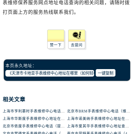
表维修保养服务网点地址电话查询的相关问题，请随时拨
西安市碑林区南关正街88号华侨城长安国际中心E座6楼10室（需提前预约）
海口市龙华区金贸东路5号海口华润大厦B座17层1707室（需提前预约）
打页面上方的服务热线联系我们。
唐山市路南区新华东道100号万达广场写字楼A座10层1002室（需提前预约）
台州市椒江区东海大道1800号腾达中心东1幢20楼2002室（需提前预约）
内蒙古自治区呼和浩特市玉泉区大学西街70号华润万象城写字楼（鄂尔多斯大厦）23层2326室（需提前预约）
甘肃省兰州市七里河区西津西路16号兰州中心写字楼21层2102室（需提前预约）
赞一下
去提问
重庆市解放碑渝中区民权路28号英利国际金融中心写字楼20层01室（需提前预约）
黑龙江省大庆市萨尔图区会战大街腕表网售后服务中心（需提前预约）
本页永久地址：
黑龙江省鹤岗市向阳区红军路腕表网售后服务中心（需提前预约）
一键复制
黑龙江省黑河市爱辉区中央街腕表网售后服务中心（需提前预约）
黑龙江省鸡西市鸡冠区红军路腕表网售后服务中心（需提前预约）
黑龙江省佳木斯市向阳区长安路腕表网售后服务中心（需提前预约）
相关文章
黑龙江省牡丹江市东安区太平路腕表网售后服务中心（需提前预约）
黑龙江省七台河市桃山区大同街腕表网售后服务中心（需提前预约）
上海市亨利慕时手表维修中心电话（提供专业维修服务，确保您的手表焕然一新）
北京市BRM手表维修中心电话（维修专家24小时在线，服务周到）
上海市华斯度手表维修中心地址在哪里（寻找可靠维修服务不再难）
上海市诺美纳手表维修中心地址在哪里（如何轻松找到它）
黑龙江省齐齐哈尔市龙沙区龙华路腕表网售后服务中心（需提前预约）
北京市依度手表维修中心电话（提供专业维修服务，解决您的手表难题）
上海市爱其华手表维修中心地址查询（如何轻松找到维修点）
黑龙江省双鸭山市尖山区新兴大街腕表网售后服务中心（需提前预约）
北京市梵德宝手表维修中心电话（维修更放心，服务更贴心）
南京市劳特莱手表维修中心电话（400-888-8888，专业维修，值得信赖）