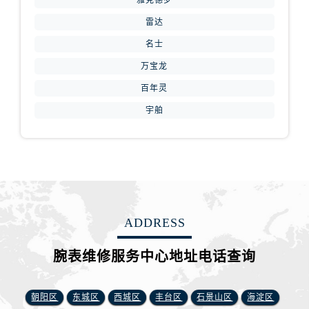
雅克德罗
山西省长治市潞州区英雄中路腕表网售后服务中心（需提前预约）
雷达
山西省太原市迎泽区迎泽街道解放路15号亨得利名表维修授权店3楼腕表网售后服务中心（需提前预约）
天津市和平区赤峰道136号天津国际金融中心26层2603室腕表网售后服务中心（需提前预约）
名士
安徽省安庆市迎江区人民路腕表网售后服务中心（需提前预约）
万宝龙
安徽省蚌埠市蚌山区淮河路腕表网售后服务中心（需提前预约）
百年灵
安徽省亳州市谯城区魏武大道腕表网售后服务中心（需提前预约）
宇舶
安徽省池州市贵池区长江路腕表网售后服务中心（需提前预约）
安徽省滁州市琅琊区南谯北路腕表网售后服务中心（需提前预约）
安徽省阜阳市颍州区颍州北路腕表网售后服务中心（需提前预约）
安徽省淮北市相山区淮海路腕表网售后服务中心（需提前预约）
安徽省淮南市田家庵区国庆中路腕表网售后服务中心（需提前预约）
安徽省黄山市屯溪区黄山西路腕表网售后服务中心（需提前预约）
ADDRESS
安徽省六安市金安区解放中路腕表网售后服务中心（需提前预约）
腕表维修服务中心地址电话查询
安徽省马鞍山市雨山区湖南西路腕表网售后服务中心（需提前预约）
安徽省宿州市埇桥区人民中路腕表网售后服务中心（需提前预约）
安徽省铜陵市铜官区石城大道腕表网售后服务中心（需提前预约）
朝阳区
东城区
西城区
丰台区
石景山区
海淀区