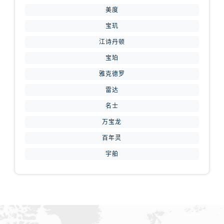
山西省长治市潞州区英雄中路腕表网售后服务中心（需提前预约）
美度
山西省太原市迎泽区迎泽街道解放路15号亨得利名表维修授权店3楼腕表网售后服务中心（需提前预约）
宝玑
天津市和平区赤峰道136号天津国际金融中心26层2603室腕表网售后服务中心（需提前预约）
江诗丹顿
安徽省安庆市迎江区人民路腕表网售后服务中心（需提前预约）
宝珀
安徽省蚌埠市蚌山区淮河路腕表网售后服务中心（需提前预约）
安徽省亳州市谯城区魏武大道腕表网售后服务中心（需提前预约）
雅克德罗
安徽省池州市贵池区长江路腕表网售后服务中心（需提前预约）
雷达
安徽省滁州市琅琊区南谯北路腕表网售后服务中心（需提前预约）
名士
安徽省阜阳市颍州区颍州北路腕表网售后服务中心（需提前预约）
万宝龙
安徽省淮北市相山区淮海路腕表网售后服务中心（需提前预约）
百年灵
安徽省淮南市田家庵区国庆中路腕表网售后服务中心（需提前预约）
宇舶
安徽省黄山市屯溪区黄山西路腕表网售后服务中心（需提前预约）
安徽省六安市金安区解放中路腕表网售后服务中心（需提前预约）
安徽省马鞍山市雨山区湖南西路腕表网售后服务中心（需提前预约）
安徽省宿州市埇桥区人民中路腕表网售后服务中心（需提前预约）
安徽省铜陵市铜官区石城大道腕表网售后服务中心（需提前预约）