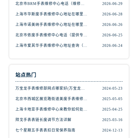
辽宁省阜新市海州区解放大街腕表网售后服务中心（需提前预约）
北京市BRM手表维修中心电话（维修专家24小时在线，服务周到）
2026-06-29
辽宁省葫芦岛市连山区中央路腕表网售后服务中心（需提前预约）
上海市华斯度手表维修中心地址在哪里（寻找可靠维修服务不再难）
2026-06-28
辽宁省锦州市古塔区中央大街腕表网售后服务中心（需提前预约）
上海市诺美纳手表维修中心地址在哪里（如何轻松找到它）
2026-06-26
辽宁省辽阳市白塔区新运大街腕表网售后服务中心（需提前预约）
北京市依度手表维修中心电话（提供专业维修服务，解决您的手表难题）
2026-06-25
辽宁省盘锦市兴隆台区石油大街腕表网售后服务中心（需提前预约）
辽宁省铁岭市银州区南马路腕表网售后服务中心（需提前预约）
上海市爱其华手表维修中心地址查询（如何轻松找到维修点）
2026-06-24
辽宁省营口市站前区市府路与渤海大街交叉口腕表网售后服务中心（需提前预约）
辽宁省沈阳市沈河区中街路137号亨得利名表维修授权店1楼腕表网售后服务中心（需提前预约）
辽宁省沈阳市沈河区中街路83号亨得利名表维修授权店1楼腕表网售后服务中心（需提前预约）
站点热门
北京市朝阳区建国门外大街甲6号华熙国际中心D座11层1102室腕表网售后服务中心（需提前预约）
万宝龙手表维修部网点哪家好(万宝龙手表售后维修服务专业、快捷、可靠的推荐)
2024-05-23
北京市东城区东长安街1号王府井东方广场W3座6层602室腕表网售后服务中心（需提前预约）
河北省保定市竞秀区朝阳北大街北国先天下腕表网售后服务中心（需提前预约）
北京市西城区展览路街道美度手表维修点地址电话查询
2025-05-05
内蒙古自治区阿拉善盟市左旗土尔扈特大街腕表网售后服务中心（需提前预约）
上海卡地亚手表维修中心来教你如何处理卡地亚手表走停的故障？
2025-04-25
内蒙古自治区巴彦淖尔市临河区新华街腕表网售后服务中心（需提前预约）
拜戈手表表链长度调节方法详解
2025-03-16
内蒙古自治区包头市青山区幸福路甲3号王府井百货名表维修腕表网售后服务中心（需提前预约）
七个星期五手表表扣日常保养指南
2024-12-13
内蒙古自治区赤峰市红山区哈达街腕表网售后服务中心（需提前预约）