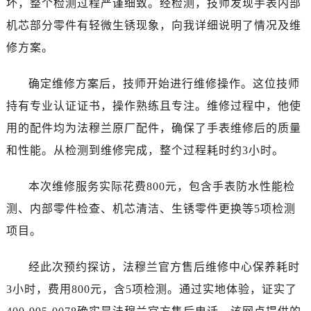
坏，整个检测过程严谨细致。经检测，技师发现手表内部
大连市中山区人民路15号国际金融大厦7层G室（需提前预约）
机芯部分零件有轻微生锈现象，向我详细说明了情况及维
佛山市禅城区季华五路57号万科金融中心C座12层1205室（需提前预约）
东莞市东城街道鸿福东路1号民盈国贸中心T1写字楼9层907室（需提前预约）
修方案。
无锡市梁溪区人民中路139号恒隆广场写字楼1座11层1104室（需提前预约）
确定维修方案后，技师开始进行维修操作。这位技师
南通市崇川区工农路57号圆融广场写字楼16层1603室（需提前预约）
苏州市苏州工业园区星港街199号苏州中心办公楼C座22层08室（需提前预约）
持有专业认证证书，操作熟练且专注。维修过程中，他使
武汉市江汉区解放大道686号世界贸易大厦38层09室（需提前预约）
用的配件均为法穆兰原厂配件，确保了手表维修后的质量
南宁市青秀区金湖路59号地王大厦12楼1224室（需提前预约）
和性能。从检测到维修完成，整个过程耗时约3小时。
合肥市蜀山区潜山路111号万象城华润大厦B座12楼03室（需提前预约）
泉州市丰泽区宝洲路729号浦西万达中心写字楼A座7楼709室（需提前预约）
本次维修服务实际花费800元，包含手表防水性能检
青岛市南区山东路6号华润大厦B座22层04室（需提前预约）
测、内部零件检查、机芯清洁、生锈零件更换等5项检测
烟台市芝罘区胜利路139号万达金融中心A座907室（需提前预约）
项目。
长春市朝阳区西安大路727号中银大厦A座(旺进大厦)18层09室（需提前预约）
贵阳市南明区都司高架桥路33号亨特国际金融中心14楼14D（需提前预约）
经此次预约探访，法穆兰官方售后维修中心保养耗时
昆明市盘龙区北京路928号同德昆明广场写字楼10层06室（需提前预约）
3小时，费用800元，含5项检测。通过实地体验，证实了
石家庄市长安区中山东路39号勒泰中心写字楼B座13层07室（需提前预约）