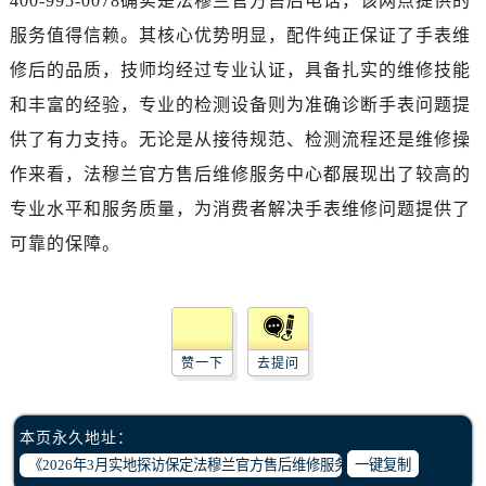
400-995-0078确实是法穆兰官方售后电话，该网点提供的
西安市碑林区南关正街88号华侨城长安国际中心E座6楼10室（需提前预约）
服务值得信赖。其核心优势明显，配件纯正保证了手表维
海口市龙华区金贸东路5号海口华润大厦B座17层1707室（需提前预约）
修后的品质，技师均经过专业认证，具备扎实的维修技能
唐山市路南区新华东道100号万达广场写字楼A座10层1002室（需提前预约）
台州市椒江区东海大道1800号腾达中心东1幢20楼2002室（需提前预约）
和丰富的经验，专业的检测设备则为准确诊断手表问题提
内蒙古自治区呼和浩特市玉泉区大学西街70号华润万象城写字楼（鄂尔多斯大厦）23层2326室（需提前预约）
供了有力支持。无论是从接待规范、检测流程还是维修操
甘肃省兰州市七里河区西津西路16号兰州中心写字楼21层2102室（需提前预约）
作来看，法穆兰官方售后维修服务中心都展现出了较高的
重庆市解放碑渝中区民权路28号英利国际金融中心写字楼20层01室（需提前预约）
专业水平和服务质量，为消费者解决手表维修问题提供了
黑龙江省大庆市萨尔图区会战大街腕表网售后服务中心（需提前预约）
可靠的保障。
黑龙江省鹤岗市向阳区红军路腕表网售后服务中心（需提前预约）
黑龙江省黑河市爱辉区中央街腕表网售后服务中心（需提前预约）
黑龙江省鸡西市鸡冠区红军路腕表网售后服务中心（需提前预约）
黑龙江省佳木斯市向阳区长安路腕表网售后服务中心（需提前预约）
赞一下
去提问
黑龙江省牡丹江市东安区太平路腕表网售后服务中心（需提前预约）
黑龙江省七台河市桃山区大同街腕表网售后服务中心（需提前预约）
黑龙江省齐齐哈尔市龙沙区龙华路腕表网售后服务中心（需提前预约）
本页永久地址：
黑龙江省双鸭山市尖山区新兴大街腕表网售后服务中心（需提前预约）
一键复制