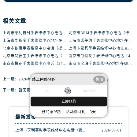
黑龙江省绥化市北林区新华街与康庄路交叉口腕表网售后服务中心（需提前预约）
黑龙江省伊春市伊美区通河路腕表网售后服务中心（需提前预约）
吉林省白城市洮北区明仁南街腕表网售后服务中心（需提前预约）
相关文章
吉林省白山市浑江区浑江大街腕表网售后服务中心（需提前预约）
上海市亨利慕时手表维修中心电话（提供专业维修服务，确保您的手表焕然一新）
北京市BRM手表维修中心电话（维修专家24小时在线，服务周到）
吉林省吉林市船营区河南街腕表网售后服务中心（需提前预约）
上海市华斯度手表维修中心地址在哪里（寻找可靠维修服务不再难）
上海市诺美纳手表维修中心地址在哪里（如何轻松找到它）
吉林省辽源市龙山区人民大街腕表网售后服务中心（需提前预约）
北京市依度手表维修中心电话（提供专业维修服务，解决您的手表难题）
上海市爱其华手表维修中心地址查询（如何轻松找到维修点）
吉林省梅河口市新华街道梅河大街腕表网售后服务中心（需提前预约）
北京市梵德宝手表维修中心电话（维修更放心，服务更贴心）
南京市劳特莱手表维修中心电话（400-888-8888，专业维修，值得信赖）
吉林省四平市铁东区紫气大路与南九经街交汇处腕表网售后服务中心（需提前预约）
南京市梅花手表维修中心电话（24小时专业维修，质优价廉）
南京市宝珀手表维修中心地址在哪里（如何轻松找到维修点）
吉林省松原市宁江区五环大街腕表网售后服务中心（需提前预约）
上一篇：
2026年3月实地探访德州雷达官方售后维修服务中心
吉林省通化市东昌区环通乡江南大街腕表网售后服务中心（需提前预约）
线上网络预约
关闭
吉林省延边市延吉市解放路腕表网售后服务中心（需提前预约）
下一篇：
暂无更多（点击返回列表）
辽宁省鞍山市铁东区站前街腕表网售后服务中心（需提前预约）
立即预约
辽宁省本溪市平山区胜利路腕表网售后服务中心（需提前预约）
预约享95折，活动倒计时：3天
辽宁省朝阳市双塔区新华路腕表网售后服务中心（需提前预约）
最新发布
辽宁省丹东市振兴区七经街腕表网售后服务中心（需提前预约）
上海市亨利慕时手表维修中心电话（提供专业维修服务，确保您的手表焕然一新）
2026-07-01
辽宁省抚顺市新抚区东一路腕表网售后服务中心（需提前预约）