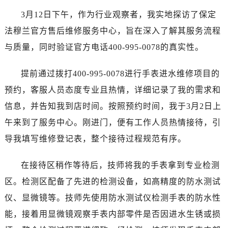
广州市天河区天河路230号万菱汇国际中心写字楼A塔7层704室（需提前预约）
3月12日下午，作为行业观察者，我实地探访了保定
广州市越秀区环市东路371-375号世界贸易中心大厦南塔写字楼15层07室（需提前预约）
法穆兰官方售后维修服务中心，旨在深入了解其服务流程
深圳市罗湖区深南东路5001号华润大厦写字楼17层1701室（需提前预约）
与质量，同时验证官方电话400-995-0078的真实性。
惠州市惠城区江北文昌一路7号华贸大厦写字楼1座30层05室（需提前预约）
厦门市思明区湖滨东路95号华润大厦写字楼B座11层1104室（需提前预约）
提前通过拨打400-995-0078进行手表进水维修项目的
福州市鼓楼区五四路128-1号恒力城写字楼15层03室（需提前预约）
预约，客服人员态度专业且热情，详细记录了我的需求和
成都市锦江区人民东路6号SAC东原中心写字楼24层2406B室（需提前预约）
重庆市江北区观音桥步行街2号融恒时代广场写字楼9层902室（需提前预约）
信息，并告知我到店时间。按照预约时间，我于3月2日上
长沙市芙蓉区定王台街道建湘路393号世茂环球金融中心写字楼（芙蓉广场）10层13室（需提前预约）
午来到了服务中心。刚进门，便有工作人员热情接待，引
郑州市二七区铭功路10号华润大厦写字楼29层2905室（需提前预约）
导我填写维修登记表，整个接待过程规范有序。
太原市迎泽区解放路15号亨得利名表服务中心（品牌授权店）3层整层（需提前预约）
沈阳市沈河区中街路137号亨得利名表服务中心（品牌授权店）1层整层（需提前预约）
在接待区稍作等待后，技师将我的手表拿到专业检测
沈阳市沈河区中街路83号亨得利名表服务中心（品牌授权店）1层整层（需提前预约）
区。检测区配备了先进的检测设备，如高精度的防水测试
乌鲁木齐市天山区红山路26号时代广场（CCMALL）C座17层17-B（需提前预约）
仪、显微镜等。技师先使用防水测试仪检测手表的防水性
温州市鹿城区锦绣路1067号置信广场10层1015室（需提前预约）
能，接着用显微镜观察手表内部零件是否因进水生锈或损
哈尔滨市道里区友谊西路600号富力中心T2座写字楼29层03室（需提前预约）