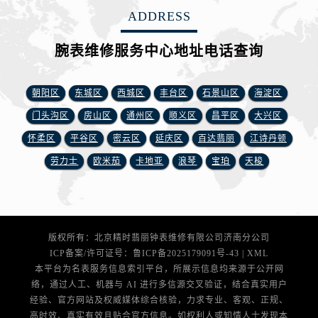
安徽省芜湖市镜湖区中山路步行街腕表网售后服务中心（需提前预约）
ADDRESS
安徽省宣城市宣州区叠嶂西路腕表网售后服务中心（需提前预约）
福建省龙岩市新罗区九一南路腕表网售后服务中心（需提前预约）
腕表维修服务中心地址电话查询
福建省南平市建阳区人民西路腕表网售后服务中心（需提前预约）
福建省宁德市蕉城区天湖东路腕表网售后服务中心（需提前预约）
朝阳区
东城区
西城区
丰台区
石景山区
海淀区
福建省莆田市城厢区霞林街道荔华东大道腕表网售后服务中心（需提前预约）
门头沟区
房山区
通州区
顺义区
昌平区
大兴区
福建省三明市三元区东乾二路腕表网售后服务中心（需提前预约）
怀柔区
平谷区
密云区
延庆区
百达翡丽
江诗丹顿
福建省漳州市龙文区步港路腕表网售后服务中心（需提前预约）
劳力士
欧米茄
卡地亚
浪琴
宝珀
天梭
江苏省常州市新北区龙锦路1590号现代传媒中心5号楼10层1008室腕表网售后服务中心（需提前预约）
江苏省淮安市清江浦区淮海北路腕表网售后服务中心（需提前预约）
江苏省连云港市海州区通灌北路腕表网售后服务中心（需提前预约）
江苏省南京市秦淮区中山南路1号南京中心22层22-C1-C3室腕表网售后服务中心（需提前预约）
版权所有：北京精时翡丽钟表维修有限公司济南分公司
江苏省宿迁市宿城区西湖路腕表网售后服务中心（需提前预约）
ICP备案/许可证号：
鲁ICP备2025179091号-43
|
XML
江苏省泰州市海陵区永定东路399号置地商务中心东塔（华润万象城）17层1706室腕表网售后服务中心（需提前预约）
本平台为名表服务信息索引平台，所展示信息均来源于公开网
江苏省徐州市鼓楼区淮海东路29号苏宁广场IFC国际金融中心35层3508室腕表网售后服务中心（需提前预约）
络，通过人工、机器与 AI 进行多信源交叉验证，结合真实用户
经验、官方网站及权威媒体综合核验，力求专业、客观、正规、
江苏省盐城市盐都区世纪大道5号盐城金融城写字楼1号楼16层1604室腕表网售后服务中心（需提前预约）
高时效、真实有效且贴合官方信息。如权利人或知情人士发现本