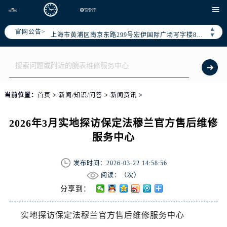
天津市和平区赤峰道136号天津国际金融中心写字楼26层2603室（需提前预约）

上海市徐汇区虹桥路3号港汇中心写字楼2座37层3705室（需提前预约）
▲
官网公告>
上海市黄浦区南京东路299号宏伊国际广场写字楼8层806室（需提前预约）
▼
南京市秦淮区中山南路1号（新街口）南京中心写字楼22层C1-1室（需提前预约）
常州市新北区龙锦路1590号现代传媒中心写字楼5号楼10层1008室（需提前预约）
徐州市鼓楼区淮海东路29号苏宁广场IFC国际金融中心写字楼35层3508室（需提前预约）
扬州市邗江区国展路29号星耀天地写字楼1号楼18层1803室（需提前预约）
当前位置：
首页
>
新闻/知识/问答
>
新闻资讯
>
盐城市盐都区世纪大道5号盐城金融城写字楼1号楼16层1604室（需提前预约）
泰州市海陵区永定东路399号置地商务中心东塔写字楼（华润万象城）17层1706室（需提前预约）
2026年3月实地探访保定法穆兰官方售后维修
宁波市江北区大闸南路500号来福士广场办公楼20层2009室（需提前预约）
服务中心
杭州市上城区钱江路1366号华润大厦写字楼A座5层503-5室（需提前预约）
金华市金东区东市南街777号金华万达广场写字楼4号楼22层2209室（需提前预约）
发布时间：2026-03-22 14:58:56
绍兴市越城区胜利东路379号世茂天际中心写字楼8层805室（需提前预约）
阅读：（
次）
嘉兴市南湖区广益路705号嘉兴世界贸易中心写字楼A座13层1304室（需提前预约）
分享到：
南昌市红谷滩新区红谷中大道998号绿地双子塔（中央广场）A1座办公楼14层07室（需提前预约）
实地探访保定法穆兰官方售后维修服务中心
济南市历下区经十路11111号华润中心写字楼（万象城）15层1508室（需提前预约）