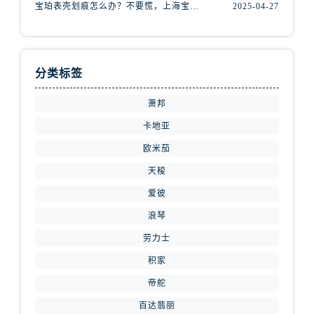
内蒙古自治区鄂尔多斯市东胜区伊金霍洛街腕表网售后服务中心（需提前预约）
宝珀表壳划痕怎么办？不要慌，上海宝珀手表维修中心来帮忙
2025-04-27
内蒙古自治区呼伦贝尔市海拉尔区中央街腕表网售后服务中心（需提前预约）
内蒙古自治区通辽市科尔沁区明仁大街腕表网售后服务中心（需提前预约）
内蒙古自治区乌海市海勃湾区人民南路腕表网售后服务中心（需提前预约）
分类标签
内蒙古自治区乌兰察布市集宁区恩和大街腕表网售后服务中心（需提前预约）
内蒙古自治区锡林郭勒盟市锡林浩特市光明街与额尔敦路交叉口腕表网售后服务中心（需提前预约）
萧邦
内蒙古自治区兴安盟市乌兰浩特市兴安大街腕表网售后服务中心（需提前预约）
卡地亚
山西省大同市平城区迎宾街腕表网售后服务中心（需提前预约）
欧米茄
山西省晋城市城区黄华街腕表网售后服务中心（需提前预约）
天梭
山西省晋中市榆次区顺城街腕表网售后服务中心（需提前预约）
爱彼
山西省临汾市尧都区解放路腕表网售后服务中心（需提前预约）
浪琴
山西省吕梁市离石区永宁中路与建设街交叉口腕表网售后服务中心（需提前预约）
劳力士
山西省朔州市朔城区怡西路与鄯阳西街交汇处腕表网售后服务中心（需提前预约）
山西省忻州市忻府区和平东街与七一南路交叉口腕表网售后服务中心（需提前预约）
积家
山西省阳泉市郊区平阳东街与新城大道交叉口腕表网售后服务中心（需提前预约）
帝舵
山西省运城市盐湖区河东街腕表网售后服务中心（需提前预约）
百达翡丽