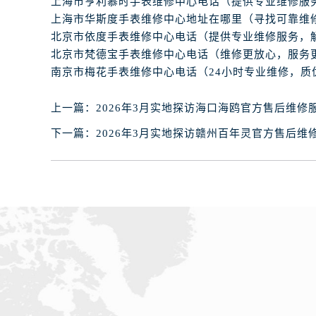
石家庄市长安区中山东路39号勒泰中
西安市碑林区南关正街88号华侨城长
海口市龙华区金贸东路5号海口华润大厦
唐山市路南区新华东道100号万达广场
台州市椒江区东海大道1800号腾达中
内蒙古自治区呼和浩特市玉泉区大学西
上一篇：
2026年3月实地探访海口海鸥官方售后维修
甘肃省兰州市七里河区西津西路16号兰
下一篇：
2026年3月实地探访赣州百年灵官方售后维
重庆市解放碑渝中区民权路28号英利
黑龙江省大庆市萨尔图区会战大街腕
黑龙江省鹤岗市向阳区红军路腕表网
黑龙江省黑河市爱辉区中央街腕表网
黑龙江省鸡西市鸡冠区红军路腕表网
黑龙江省佳木斯市向阳区长安路腕表
黑龙江省牡丹江市东安区太平路腕表
黑龙江省七台河市桃山区大同街腕表
黑龙江省齐齐哈尔市龙沙区龙华路腕