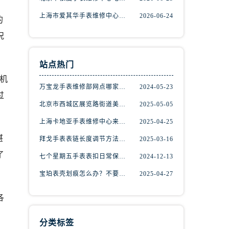
上海市爱其华手表维修中心地址查询（如何轻松找到维修点）
2026-06-24
的
况
站点热门
机
万宝龙手表维修部网点哪家好(万宝龙手表售后维修服务专业、快捷、可靠的推荐)
2024-05-23
过
北京市西城区展览路街道美度手表维修点地址电话查询
2025-05-05
上海卡地亚手表维修中心来教你如何处理卡地亚手表走停的故障？
2025-04-25
）
湛
拜戈手表表链长度调节方法详解
2025-03-16
了
七个星期五手表表扣日常保养指南
2024-12-13
宝珀表壳划痕怎么办？不要慌，上海宝珀手表维修中心来帮忙
2025-04-27
各
分类标签