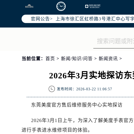
北京市朝阳区建国门外大街甲6号华熙
天津市和平区赤峰道136号天津国际金
官网公告>
上海市徐汇区虹桥路3号港汇中心写字楼
上海市黄浦区南京东路299号宏伊国
南京市秦淮区中山南路1号（新街口）
常州市新北区龙锦路1590号现代传媒
徐州市鼓楼区淮海东路29号苏宁广场I
当前位置：
首页
>
新闻/知识/问答
>
新闻资讯
>
扬州市邗江区国展路29号星耀天地写字
盐城市盐都区世纪大道5号盐城金融城写
2026年3月实地探
泰州市海陵区永定东路399号置地商
宁波市江北区大闸南路500号来福士广
发布时间：2026-03-22 11:06:57
杭州市上城区钱江路1366号华润大厦
金华市金东区东市南街777号金华万达
东莞美度官方售后维修服务中心实地探访
绍兴市越城区胜利东路379号世茂天
嘉兴市南湖区广益路705号嘉兴世界贸
2026年3月1日上午，为深入了解美度手表
南昌市红谷滩新区红谷中大道998号
进行手表进水维修项目的体验。