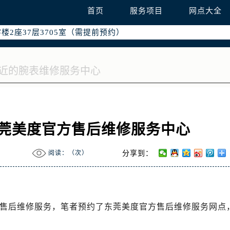
国际中心写字楼D座11层1102室（需提前预约）
首页
服务项目
网点大全
融中心写字楼26层2603室（需提前预约）
2座37层3705室（需提前预约）
际广场写字楼8层806室（需提前预约）
南京中心写字楼22层C1-1室（需提前预约）
中心写字楼5号楼10层1008室（需提前预约）
FC国际金融中心写字楼35层3508室（需提前预约）
楼1号楼18层1803室（需提前预约）
字楼1号楼16层1604室（需提前预约）
访东莞美度官方售后维修服务中心
务中心东塔写字楼（华润万象城）17层1706室（需提前预约）
场办公楼20层2009室（需提前预约）
阅读：（
次）
分享到：
写字楼A座5层503-5室（需提前预约）
广场写字楼4号楼22层2209室（需提前预约）
际中心写字楼8层805室（需提前预约）
易中心写字楼A座13层1304室（需提前预约）
官方售后维修服务，笔者预约了东莞美度官方售后维修服务网点
绿地双子塔（中央广场）A1座办公楼14层07室（需提前预约）