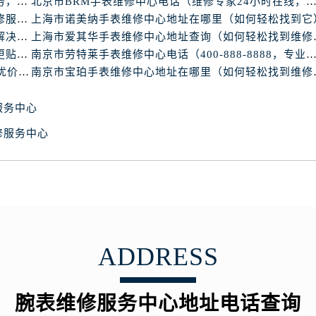
上海市亨利慕时手表维修中心电话（提供专业维修服务，确保您的手表焕然一新）
北京市BRM手表维修中心电话（维修专家24小时在线，服务
心写字楼B座13层07室（需提前预约）
上海市华斯度手表维修中心地址在哪里（寻找可靠维修服务不再难）
上海市诺美纳手表维修中心地址在哪里（如何轻松找到它
安国际中心E座6楼10室（需提前预约）
北京市依度手表维修中心电话（提供专业维修服务，解决您的手表难题）
上海市爱其华手
B座17层1707室（需提前预约）
北京市梵德宝手表维修中心电话（维修更放心，服务更贴心）
南京市劳特莱手表维修中心电话（400-888-8888，专业维修，值得
写字楼A座10层1002室（需提前预约）
南京市梅花手表维修中心电话（24小时专业维修，质优价廉）
南京市宝珀手表
心东1幢20楼2002室（需提前预约）
街70号华润万象城写字楼（鄂尔多斯大厦）23层2326室（需
服务中心
州中心写字楼21层2102室（需提前预约）
修服务中心
国际金融中心写字楼20层01室（需提前预约）
表网售后服务中心（需提前预约）
售后服务中心（需提前预约）
售后服务中心（需提前预约）
售后服务中心（需提前预约）
网售后服务中心（需提前预约）
ADDRESS
网售后服务中心（需提前预约）
网售后服务中心（需提前预约）
腕表维修服务中心地址电话查询
表网售后服务中心（需提前预约）