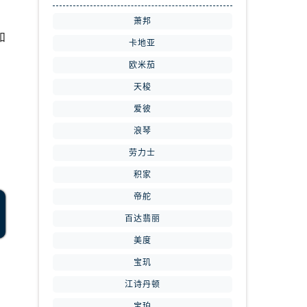
，
萧邦
和
卡地亚
，
欧米茄
天梭
爱彼
浪琴
劳力士
积家
帝舵
百达翡丽
美度
宝玑
江诗丹顿
宝珀