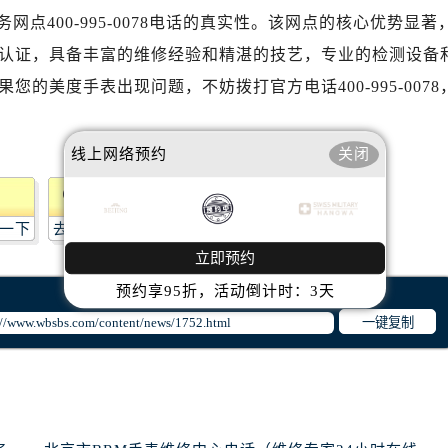
心T2座写字楼29层03室（需提前预约）
点400-995-0078电话的真实性。该网点的核心优势显著
厦7层G室（需提前预约）
认证，具备丰富的维修经验和精湛的技艺，专业的检测设备
心C座12层1205室（需提前预约）
的美度手表出现问题，不妨拨打官方电话400-995-0078
中心T1写字楼9层907室（需提前预约）
写字楼1座11层1104室（需提前预约）
楼16层1603室（需提前预约）
线上网络预约
关闭
中心办公楼C座22层08室（需提前预约）
大厦38层09室（需提前预约）
一下
去提问
楼1224室（需提前预约）
立即预约
大厦B座12楼03室（需提前预约）
心写字楼A座7楼709室（需提前预约）
预约享95折，活动倒计时：3天
2层04室（需提前预约）
一键复制
心A座907室（需提前预约）
A座(旺进大厦)18层09室（需提前预约）
国际金融中心14楼14D（需提前预约）
广场写字楼10层06室（需提前预约）