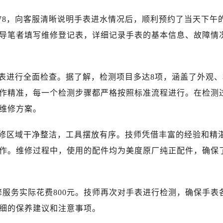
心写字楼（万象城）15层1508室（需提前预约）
际中心写字楼A塔7层704室（需提前预约）
-0078，向客服清晰说明手表进水情况后，顺利预约了当天下午
世界贸易中心大厦南塔写字楼15层07室（需提前预约）
导笔者填写维修登记表，详细记录手表的基本信息、故障情
厦写字楼17层1701室（需提前预约）
厦写字楼1座30层05室（需提前预约）
字楼B座11层1104室（需提前预约）
表进行全面检查。据了解，检测项目多达8项，涵盖了外观、
写字楼15层03室（需提前预约）
作精准，每一个检测步骤都严格按照标准流程进行。在检测
心写字楼24层2406B室（需提前预约）
维修方案。
代广场写字楼9层902室（需提前预约）
号世茂环球金融中心写字楼（芙蓉广场）10层13室（需提前预约
修区域干净整洁，工具摆放有序。技师凭借丰富的经验和精
楼29层2905室（需提前预约）
作。维修过程中，使用的配件均为美度原厂纯正配件，确保
表服务中心（品牌授权店）3层整层（需提前预约）
表服务中心（品牌授权店）1层整层（需提前预约）
表服务中心（品牌授权店）1层整层（需提前预约）
服务实际花费800元。技师再次对手表进行检测，确保手表
（CCMALL）C座17层17-B（需提前预约）
细的保养建议和注意事项。
10层1015室（需提前预约）