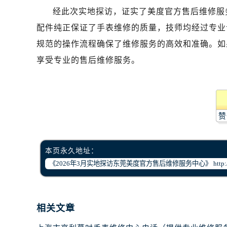
哈尔滨市道里区友谊西路600号富力中
经此次实地探访，证实了美度官方售后维修服务网
大连市中山区人民路15号国际金融大
配件纯正保证了手表维修的质量，技师均经过专业
佛山市禅城区季华五路57号万科金融中
规范的操作流程确保了维修服务的高效和准确。如果您
东莞市东城街道鸿福东路1号民盈国贸
享受专业的售后维修服务。
无锡市梁溪区人民中路139号恒隆广场
南通市崇川区工农路57号圆融广场写字
苏州市苏州工业园区星港街199号苏州
武汉市江汉区解放大道686号世界贸易
赞
南宁市青秀区金湖路59号地王大厦12
合肥市蜀山区潜山路111号万象城华润
泉州市丰泽区宝洲路729号浦西万达中
本页永久地址：
青岛市南区山东路6号华润大厦B座2
烟台市芝罘区胜利路139号万达金融中
长春市朝阳区西安大路727号中银大厦
贵阳市南明区都司高架桥路33号亨特
相关文章
昆明市盘龙区北京路928号同德昆明