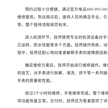
济南市历下区经十路11111号华润中
广州市天河区天河路230号万菱汇国
预约过程十分便捷，通过官方电话400-995
广州市越秀区环市东路371-375号
维修服务。到达网点后，接待人员热情且专业，引
深圳市罗湖区深南东路5001号华润大
等，整个接待流程规范有序。
惠州市惠城区江北文昌一路7号华贸大
厦门市思明区湖滨东路95号华润大厦写
进入检测环节，技师使用专业的检测设备对手
福州市鼓楼区五四路128-1号恒力城
芯运转、防水性能等多个方面。技师操作熟练，动
成都市锦江区人民东路6号SAC东原中
程中，技师还耐心地向笔者解释手表的故障原因和
重庆市江北区观音桥步行街2号融恒时
长沙市芙蓉区定王台街道建湘路393
确定维修方案后，技师开始进行维修操作。维
郑州市二七区铭功路10号华润大厦写字
的技艺，对手表进行拆解、清洗、烘干等一系列操
太原市迎泽区解放路15号亨得利名
手表的质量和性能。
沈阳市沈河区中街路137号亨得利名
沈阳市沈河区中街路83号亨得利名
经过3个小时的维修，手表维修完成。整个维修
乌鲁木齐市天山区红山路26号时代广场
项功能恢复正常。交付时，技师还为笔者提供了详
温州市鹿城区锦绣路1067号置信广场