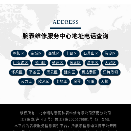
安徽省铜陵市铜官区石城大道腕表网售后服务中心（需提前预约）
安徽省芜湖市镜湖区中山路步行街腕表网售后服务中心（需提前预约）
安徽省宣城市宣州区叠嶂西路腕表网售后服务中心（需提前预约）
ADDRESS
福建省龙岩市新罗区九一南路腕表网售后服务中心（需提前预约）
福建省南平市建阳区人民西路腕表网售后服务中心（需提前预约）
腕表维修服务中心地址电话查询
福建省宁德市蕉城区天湖东路腕表网售后服务中心（需提前预约）
福建省莆田市城厢区霞林街道荔华东大道腕表网售后服务中心（需提前预约）
朝阳区
东城区
西城区
丰台区
石景山区
海淀区
福建省三明市三元区东乾二路腕表网售后服务中心（需提前预约）
门头沟区
房山区
通州区
顺义区
昌平区
大兴区
福建省漳州市龙文区步港路腕表网售后服务中心（需提前预约）
怀柔区
平谷区
密云区
延庆区
百达翡丽
江诗丹顿
江苏省常州市新北区龙锦路1590号现代传媒中心5号楼10层1008室腕表网售后服务中心（需提前预约）
劳力士
欧米茄
卡地亚
浪琴
宝珀
天梭
江苏省淮安市清江浦区淮海北路腕表网售后服务中心（需提前预约）
江苏省连云港市海州区通灌北路腕表网售后服务中心（需提前预约）
江苏省南京市秦淮区中山南路1号南京中心22层22-C1-C3室腕表网售后服务中心（需提前预约）
江苏省宿迁市宿城区西湖路腕表网售后服务中心（需提前预约）
版权所有：北京精时翡丽钟表维修有限公司济南分公司
江苏省泰州市海陵区永定东路399号置地商务中心东塔（华润万象城）17层1706室腕表网售后服务中心（需提前预约）
ICP备案/许可证号：
鲁ICP备2025179091号-43
|
XML
江苏省徐州市鼓楼区淮海东路29号苏宁广场IFC国际金融中心35层3508室腕表网售后服务中心（需提前预约）
本平台为名表服务信息索引平台，所展示信息均来源于公开网