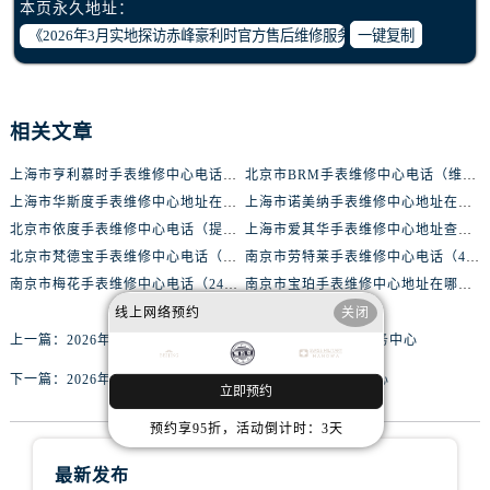
本页永久地址：
黑龙江省双鸭山市尖山区新兴大街腕表网售后服务中心（需提前预约）
一键复制
黑龙江省绥化市北林区新华街与康庄路交叉口腕表网售后服务中心（需提前预约）
黑龙江省伊春市伊美区通河路腕表网售后服务中心（需提前预约）
吉林省白城市洮北区明仁南街腕表网售后服务中心（需提前预约）
相关文章
吉林省白山市浑江区浑江大街腕表网售后服务中心（需提前预约）
吉林省吉林市船营区河南街腕表网售后服务中心（需提前预约）
上海市亨利慕时手表维修中心电话（提供专业维修服务，确保您的手表焕然一新）
北京市BRM手表维修中心电话（维修专家24小时在线，服务周到）
吉林省辽源市龙山区人民大街腕表网售后服务中心（需提前预约）
上海市华斯度手表维修中心地址在哪里（寻找可靠维修服务不再难）
上海市诺美纳手表维修中心地址在哪里（如何轻松找到它）
吉林省梅河口市新华街道梅河大街腕表网售后服务中心（需提前预约）
北京市依度手表维修中心电话（提供专业维修服务，解决您的手表难题）
上海市爱其华手表维修中心地址查询（如何轻松找到维修点）
吉林省四平市铁东区紫气大路与南九经街交汇处腕表网售后服务中心（需提前预约）
北京市梵德宝手表维修中心电话（维修更放心，服务更贴心）
南京市劳特莱手表维修中心电话（400-888-8888，专业维修，值得信赖）
吉林省松原市宁江区五环大街腕表网售后服务中心（需提前预约）
南京市梅花手表维修中心电话（24小时专业维修，质优价廉）
南京市宝珀手表维修中心地址在哪里（如何轻松找到维修点）
线上网络预约
关闭
吉林省通化市东昌区环通乡江南大街腕表网售后服务中心（需提前预约）
上一篇：
2026年3月实地探访大庆雅克德罗官方售后维修服务中心
吉林省延边市延吉市解放路腕表网售后服务中心（需提前预约）
辽宁省鞍山市铁东区站前街腕表网售后服务中心（需提前预约）
下一篇：
2026年3月实地探访安庆有喴官方售后维修服务中心
立即预约
辽宁省本溪市平山区胜利路腕表网售后服务中心（需提前预约）
预约享95折，活动倒计时：3天
辽宁省朝阳市双塔区新华路腕表网售后服务中心（需提前预约）
辽宁省丹东市振兴区七经街腕表网售后服务中心（需提前预约）
最新发布