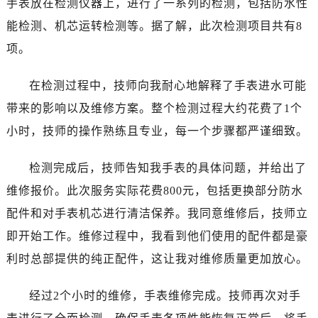
手表放在检测仪器上，进行了一系列的检测，包括防水性
哈尔滨市道里区友谊西路600号富力中心T2座写字楼29层03室（需提前预约）
能检测、机芯运转检测等。据了解，此次检测项目共有8
大连市中山区人民路15号国际金融大厦7层G室（需提前预约）
佛山市禅城区季华五路57号万科金融中心C座12层1205室（需提前预约）
项。
东莞市东城街道鸿福东路1号民盈国贸中心T1写字楼9层907室（需提前预约）
在检测过程中，技师向我耐心地解释了手表进水可能
无锡市梁溪区人民中路139号恒隆广场写字楼1座11层1104室（需提前预约）
南通市崇川区工农路57号圆融广场写字楼16层1603室（需提前预约）
带来的影响以及维修方案。整个检测过程大约花费了1个
苏州市苏州工业园区星港街199号苏州中心办公楼C座22层08室（需提前预约）
小时，技师的操作熟练且专业，每一个步骤都严谨细致。
武汉市江汉区解放大道686号世界贸易大厦38层09室（需提前预约）
南宁市青秀区金湖路59号地王大厦12楼1224室（需提前预约）
检测完成后，技师告知我手表的具体问题，并给出了
合肥市蜀山区潜山路111号万象城华润大厦B座12楼03室（需提前预约）
维修报价。此次服务实际花费800元，包括更换部分防水
泉州市丰泽区宝洲路729号浦西万达中心写字楼A座7楼709室（需提前预约）
配件和对手表机芯进行清洁保养。我同意维修后，技师立
青岛市南区山东路6号华润大厦B座22层04室（需提前预约）
即开始工作。维修过程中，我看到他们使用的配件都是豪
烟台市芝罘区胜利路139号万达金融中心A座907室（需提前预约）
利时总部提供的纯正配件，这让我对维修质量更加放心。
长春市朝阳区西安大路727号中银大厦A座(旺进大厦)18层09室（需提前预约）
贵阳市南明区都司高架桥路33号亨特国际金融中心14楼14D（需提前预约）
经过2个小时的维修，手表维修完成。技师再次对手
昆明市盘龙区北京路928号同德昆明广场写字楼10层06室（需提前预约）