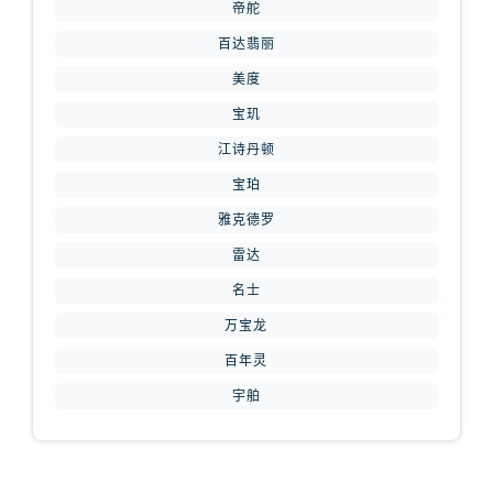
山西省运城市盐湖区河东街腕表网售后服务中心（需提前预约）
帝舵
山西省长治市潞州区英雄中路腕表网售后服务中心（需提前预约）
百达翡丽
山西省太原市迎泽区迎泽街道解放路15号亨得利名表维修授权店3楼腕表网售后服务中心（需提前预约）
美度
天津市和平区赤峰道136号天津国际金融中心26层2603室腕表网售后服务中心（需提前预约）
宝玑
安徽省安庆市迎江区人民路腕表网售后服务中心（需提前预约）
江诗丹顿
安徽省蚌埠市蚌山区淮河路腕表网售后服务中心（需提前预约）
宝珀
安徽省亳州市谯城区魏武大道腕表网售后服务中心（需提前预约）
雅克德罗
安徽省池州市贵池区长江路腕表网售后服务中心（需提前预约）
安徽省滁州市琅琊区南谯北路腕表网售后服务中心（需提前预约）
雷达
安徽省阜阳市颍州区颍州北路腕表网售后服务中心（需提前预约）
名士
安徽省淮北市相山区淮海路腕表网售后服务中心（需提前预约）
万宝龙
安徽省淮南市田家庵区国庆中路腕表网售后服务中心（需提前预约）
百年灵
安徽省黄山市屯溪区黄山西路腕表网售后服务中心（需提前预约）
宇舶
安徽省六安市金安区解放中路腕表网售后服务中心（需提前预约）
安徽省马鞍山市雨山区湖南西路腕表网售后服务中心（需提前预约）
安徽省宿州市埇桥区人民中路腕表网售后服务中心（需提前预约）