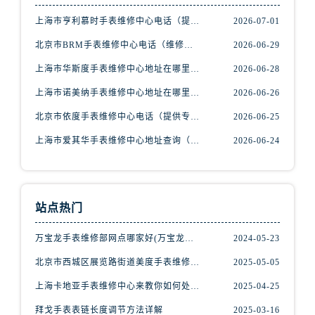
辽宁省抚顺市新抚区东一路腕表网售后服务中心（需提前预约）
上海市亨利慕时手表维修中心电话（提供专业维修服务，确保您的手表焕然一新）
2026-07-01
辽宁省阜新市海州区解放大街腕表网售后服务中心（需提前预约）
辽宁省葫芦岛市连山区中央路腕表网售后服务中心（需提前预约）
北京市BRM手表维修中心电话（维修专家24小时在线，服务周到）
2026-06-29
辽宁省锦州市古塔区中央大街腕表网售后服务中心（需提前预约）
上海市华斯度手表维修中心地址在哪里（寻找可靠维修服务不再难）
2026-06-28
辽宁省辽阳市白塔区新运大街腕表网售后服务中心（需提前预约）
上海市诺美纳手表维修中心地址在哪里（如何轻松找到它）
2026-06-26
辽宁省盘锦市兴隆台区石油大街腕表网售后服务中心（需提前预约）
北京市依度手表维修中心电话（提供专业维修服务，解决您的手表难题）
2026-06-25
辽宁省铁岭市银州区南马路腕表网售后服务中心（需提前预约）
上海市爱其华手表维修中心地址查询（如何轻松找到维修点）
2026-06-24
辽宁省营口市站前区市府路与渤海大街交叉口腕表网售后服务中心（需提前预约）
辽宁省沈阳市沈河区中街路137号亨得利名表维修授权店1楼腕表网售后服务中心（需提前预约）
辽宁省沈阳市沈河区中街路83号亨得利名表维修授权店1楼腕表网售后服务中心（需提前预约）
北京市朝阳区建国门外大街甲6号华熙国际中心D座11层1102室腕表网售后服务中心（需提前预约）
站点热门
北京市东城区东长安街1号王府井东方广场W3座6层602室腕表网售后服务中心（需提前预约）
万宝龙手表维修部网点哪家好(万宝龙手表售后维修服务专业、快捷、可靠的推荐)
2024-05-23
河北省保定市竞秀区朝阳北大街北国先天下腕表网售后服务中心（需提前预约）
内蒙古自治区阿拉善盟市左旗土尔扈特大街腕表网售后服务中心（需提前预约）
北京市西城区展览路街道美度手表维修点地址电话查询
2025-05-05
内蒙古自治区巴彦淖尔市临河区新华街腕表网售后服务中心（需提前预约）
上海卡地亚手表维修中心来教你如何处理卡地亚手表走停的故障？
2025-04-25
内蒙古自治区包头市青山区幸福路甲3号王府井百货名表维修腕表网售后服务中心（需提前预约）
拜戈手表表链长度调节方法详解
2025-03-16