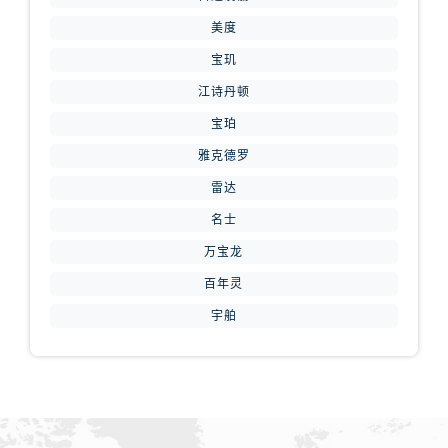
山西省运城市盐湖区河东街腕表网售后服务中心（需提前预约）
美度
山西省长治市潞州区英雄中路腕表网售后服务中心（需提前预约）
宝玑
山西省太原市迎泽区迎泽街道解放路15号亨得利名表维修授权店3楼腕表网售后服务中心（需提前预约）
天津市和平区赤峰道136号天津国际金融中心26层2603室腕表网售后服务中心（需提前预约）
江诗丹顿
安徽省安庆市迎江区人民路腕表网售后服务中心（需提前预约）
宝珀
安徽省蚌埠市蚌山区淮河路腕表网售后服务中心（需提前预约）
雅克德罗
安徽省亳州市谯城区魏武大道腕表网售后服务中心（需提前预约）
雷达
安徽省池州市贵池区长江路腕表网售后服务中心（需提前预约）
名士
安徽省滁州市琅琊区南谯北路腕表网售后服务中心（需提前预约）
万宝龙
安徽省阜阳市颍州区颍州北路腕表网售后服务中心（需提前预约）
百年灵
安徽省淮北市相山区淮海路腕表网售后服务中心（需提前预约）
安徽省淮南市田家庵区国庆中路腕表网售后服务中心（需提前预约）
宇舶
安徽省黄山市屯溪区黄山西路腕表网售后服务中心（需提前预约）
安徽省六安市金安区解放中路腕表网售后服务中心（需提前预约）
安徽省马鞍山市雨山区湖南西路腕表网售后服务中心（需提前预约）
安徽省宿州市埇桥区人民中路腕表网售后服务中心（需提前预约）