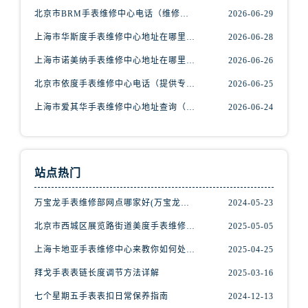
辽宁省抚顺市新抚区东一路腕表网售后服务中心（需提前预约）
北京市BRM手表维修中心电话（维修专家24小时在线，服务周到）
2026-06-29
辽宁省阜新市海州区解放大街腕表网售后服务中心（需提前预约）
上海市华斯度手表维修中心地址在哪里（寻找可靠维修服务不再难）
2026-06-28
辽宁省葫芦岛市连山区中央路腕表网售后服务中心（需提前预约）
上海市诺美纳手表维修中心地址在哪里（如何轻松找到它）
2026-06-26
辽宁省锦州市古塔区中央大街腕表网售后服务中心（需提前预约）
辽宁省辽阳市白塔区新运大街腕表网售后服务中心（需提前预约）
北京市依度手表维修中心电话（提供专业维修服务，解决您的手表难题）
2026-06-25
辽宁省盘锦市兴隆台区石油大街腕表网售后服务中心（需提前预约）
上海市爱其华手表维修中心地址查询（如何轻松找到维修点）
2026-06-24
辽宁省铁岭市银州区南马路腕表网售后服务中心（需提前预约）
辽宁省营口市站前区市府路与渤海大街交叉口腕表网售后服务中心（需提前预约）
辽宁省沈阳市沈河区中街路137号亨得利名表维修授权店1楼腕表网售后服务中心（需提前预约）
站点热门
辽宁省沈阳市沈河区中街路83号亨得利名表维修授权店1楼腕表网售后服务中心（需提前预约）
北京市朝阳区建国门外大街甲6号华熙国际中心D座11层1102室腕表网售后服务中心（需提前预约）
万宝龙手表维修部网点哪家好(万宝龙手表售后维修服务专业、快捷、可靠的推荐)
2024-05-23
北京市东城区东长安街1号王府井东方广场W3座6层602室腕表网售后服务中心（需提前预约）
北京市西城区展览路街道美度手表维修点地址电话查询
2025-05-05
河北省保定市竞秀区朝阳北大街北国先天下腕表网售后服务中心（需提前预约）
上海卡地亚手表维修中心来教你如何处理卡地亚手表走停的故障？
2025-04-25
内蒙古自治区阿拉善盟市左旗土尔扈特大街腕表网售后服务中心（需提前预约）
拜戈手表表链长度调节方法详解
2025-03-16
内蒙古自治区巴彦淖尔市临河区新华街腕表网售后服务中心（需提前预约）
内蒙古自治区包头市青山区幸福路甲3号王府井百货名表维修腕表网售后服务中心（需提前预约）
七个星期五手表表扣日常保养指南
2024-12-13