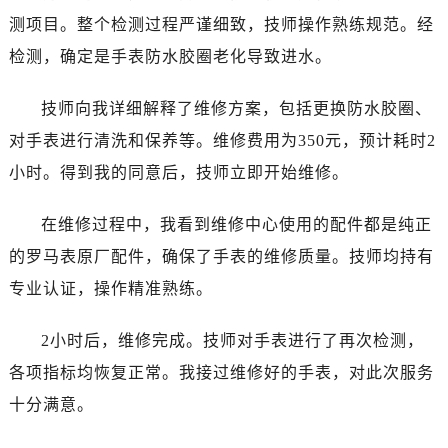
哈尔滨市道里区友谊西路600号富力中心T2座写字楼29层03室（需提前预约）
测项目。整个检测过程严谨细致，技师操作熟练规范。经
大连市中山区人民路15号国际金融大厦7层G室（需提前预约）
检测，确定是手表防水胶圈老化导致进水。
佛山市禅城区季华五路57号万科金融中心C座12层1205室（需提前预约）
东莞市东城街道鸿福东路1号民盈国贸中心T1写字楼9层907室（需提前预约）
技师向我详细解释了维修方案，包括更换防水胶圈、
无锡市梁溪区人民中路139号恒隆广场写字楼1座11层1104室（需提前预约）
对手表进行清洗和保养等。维修费用为350元，预计耗时2
南通市崇川区工农路57号圆融广场写字楼16层1603室（需提前预约）
小时。得到我的同意后，技师立即开始维修。
苏州市苏州工业园区星港街199号苏州中心办公楼C座22层08室（需提前预约）
武汉市江汉区解放大道686号世界贸易大厦38层09室（需提前预约）
在维修过程中，我看到维修中心使用的配件都是纯正
南宁市青秀区金湖路59号地王大厦12楼1224室（需提前预约）
的罗马表原厂配件，确保了手表的维修质量。技师均持有
合肥市蜀山区潜山路111号万象城华润大厦B座12楼03室（需提前预约）
专业认证，操作精准熟练。
泉州市丰泽区宝洲路729号浦西万达中心写字楼A座7楼709室（需提前预约）
青岛市南区山东路6号华润大厦B座22层04室（需提前预约）
2小时后，维修完成。技师对手表进行了再次检测，
烟台市芝罘区胜利路139号万达金融中心A座907室（需提前预约）
各项指标均恢复正常。我接过维修好的手表，对此次服务
长春市朝阳区西安大路727号中银大厦A座(旺进大厦)18层09室（需提前预约）
贵阳市南明区都司高架桥路33号亨特国际金融中心14楼14D（需提前预约）
十分满意。
昆明市盘龙区北京路928号同德昆明广场写字楼10层06室（需提前预约）