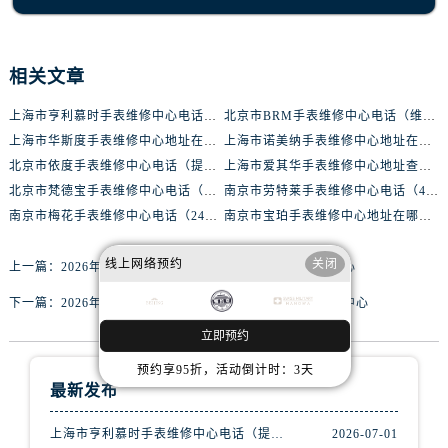
黑龙江省双鸭山市尖山区新兴大街腕表网售后服务中心（需提前预约）
黑龙江省绥化市北林区新华街与康庄路交叉口腕表网售后服务中心（需提前预约）
黑龙江省伊春市伊美区通河路腕表网售后服务中心（需提前预约）
相关文章
吉林省白城市洮北区明仁南街腕表网售后服务中心（需提前预约）
上海市亨利慕时手表维修中心电话（提供专业维修服务，确保您的手表焕然一新）
北京市BRM手表维修中心电话（维修专家24小时在线，服务周到）
吉林省白山市浑江区浑江大街腕表网售后服务中心（需提前预约）
上海市华斯度手表维修中心地址在哪里（寻找可靠维修服务不再难）
上海市诺美纳手表维修中心地址在哪里（如何轻松找到它）
吉林省吉林市船营区河南街腕表网售后服务中心（需提前预约）
北京市依度手表维修中心电话（提供专业维修服务，解决您的手表难题）
上海市爱其华手表维修中心地址查询（如何轻松找到维修点）
吉林省辽源市龙山区人民大街腕表网售后服务中心（需提前预约）
北京市梵德宝手表维修中心电话（维修更放心，服务更贴心）
南京市劳特莱手表维修中心电话（400-888-8888，专业维修，值得信赖）
吉林省梅河口市新华街道梅河大街腕表网售后服务中心（需提前预约）
南京市梅花手表维修中心电话（24小时专业维修，质优价廉）
南京市宝珀手表维修中心地址在哪里（如何轻松找到维修点）
吉林省四平市铁东区紫气大路与南九经街交汇处腕表网售后服务中心（需提前预约）
吉林省松原市宁江区五环大街腕表网售后服务中心（需提前预约）
线上网络预约
关闭
上一篇：
2026年3月实地探访滨州艾美官方售后维修服务中心
吉林省通化市东昌区环通乡江南大街腕表网售后服务中心（需提前预约）
下一篇：
2026年3月实地探访赤峰蕾蒙威官方售后维修服务中心
吉林省延边市延吉市解放路腕表网售后服务中心（需提前预约）
立即预约
辽宁省鞍山市铁东区站前街腕表网售后服务中心（需提前预约）
预约享95折，活动倒计时：3天
辽宁省本溪市平山区胜利路腕表网售后服务中心（需提前预约）
最新发布
辽宁省朝阳市双塔区新华路腕表网售后服务中心（需提前预约）
辽宁省丹东市振兴区七经街腕表网售后服务中心（需提前预约）
上海市亨利慕时手表维修中心电话（提供专业维修服务，确保您的手表焕然一新）
2026-07-01