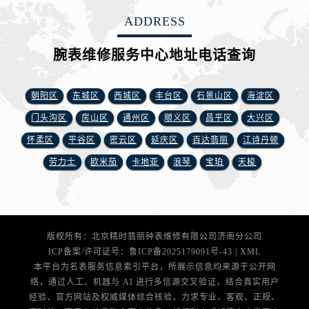
安徽省铜陵市铜官区石城大道腕表网售后服务中心（需提前预约）
ADDRESS
安徽省芜湖市镜湖区中山路步行街腕表网售后服务中心（需提前预约）
安徽省宣城市宣州区叠嶂西路腕表网售后服务中心（需提前预约）
腕表维修服务中心地址电话查询
福建省龙岩市新罗区九一南路腕表网售后服务中心（需提前预约）
福建省南平市建阳区人民西路腕表网售后服务中心（需提前预约）
朝阳区
东城区
西城区
丰台区
石景山区
海淀区
福建省宁德市蕉城区天湖东路腕表网售后服务中心（需提前预约）
门头沟区
房山区
通州区
顺义区
昌平区
大兴区
福建省莆田市城厢区霞林街道荔华东大道腕表网售后服务中心（需提前预约）
怀柔区
平谷区
密云区
延庆区
百达翡丽
江诗丹顿
福建省三明市三元区东乾二路腕表网售后服务中心（需提前预约）
福建省漳州市龙文区步港路腕表网售后服务中心（需提前预约）
劳力士
欧米茄
卡地亚
浪琴
宝珀
天梭
江苏省常州市新北区龙锦路1590号现代传媒中心5号楼10层1008室腕表网售后服务中心（需提前预约）
江苏省淮安市清江浦区淮海北路腕表网售后服务中心（需提前预约）
江苏省连云港市海州区通灌北路腕表网售后服务中心（需提前预约）
版权所有：北京精时翡丽钟表维修有限公司济南分公司
江苏省南京市秦淮区中山南路1号南京中心22层22-C1-C3室腕表网售后服务中心（需提前预约）
ICP备案/许可证号：
鲁ICP备2025179091号-43
|
XML
江苏省宿迁市宿城区西湖路腕表网售后服务中心（需提前预约）
本平台为名表服务信息索引平台，所展示信息均来源于公开网
江苏省泰州市海陵区永定东路399号置地商务中心东塔（华润万象城）17层1706室腕表网售后服务中心（需提前预约）
络，通过人工、机器与 AI 进行多信源交叉验证，结合真实用户
江苏省徐州市鼓楼区淮海东路29号苏宁广场IFC国际金融中心35层3508室腕表网售后服务中心（需提前预约）
经验、官方网站及权威媒体综合核验，力求专业、客观、正规、