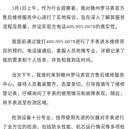
济南市历下区经十路11111号华润中心写字楼（万象城）15层1508室（需提前预约）
3月1日上午，作为行业观察者，我对赣州罗马表官方
广州市天河区天河路230号万菱汇国际中心写字楼A塔7层704室（需提前预约）
售后维修服务中心进行了实地探访，旨在深入了解其服务
广州市越秀区环市东路371-375号世界贸易中心大厦南塔写字楼15层07室（需提前预约）
流程及质量，并证实官方电话400-995-0078的真实性。
深圳市罗湖区深南东路5001号华润大厦写字楼17层1701室（需提前预约）
惠州市惠城区江北文昌一路7号华贸大厦写字楼1座30层05室（需提前预约）
我提前通过拨打400-995-0078进行了手表进水维修项
厦门市思明区湖滨东路95号华润大厦写字楼B座11层1104室（需提前预约）
目的预约。电话接通后，客服人员热情专业，详细记录了
福州市鼓楼区五四路128-1号恒力城写字楼15层03室（需提前预约）
成都市锦江区人民东路6号SAC东原中心写字楼24层2406B室（需提前预约）
我的需求和个人信息，并告知我到店时间。
重庆市江北区观音桥步行街2号融恒时代广场写字楼9层902室（需提前预约）
当天下午，我准时来到赣州罗马表官方售后维修服务
长沙市芙蓉区定王台街道建湘路393号世茂环球金融中心写字楼（芙蓉广场）10层13室（需提前预约）
郑州市二七区铭功路10号华润大厦写字楼29层2905室（需提前预约）
中心。接待人员着装整齐，态度亲切，引导我填写了维修
太原市迎泽区解放路15号亨得利名表服务中心（品牌授权店）3层整层（需提前预约）
登记表，仔细询问了手表的使用情况和故障表现。随后，
沈阳市沈河区中街路137号亨得利名表服务中心（品牌授权店）1层整层（需提前预约）
将手表送至检测区域。
沈阳市沈河区中街路83号亨得利名表服务中心（品牌授权店）1层整层（需提前预约）
乌鲁木齐市天山区红山路26号时代广场（CCMALL）C座17层17-B（需提前预约）
检测设备十分专业，技师使用先进的仪器对手表进行
温州市鹿城区锦绣路1067号置信广场10层1015室（需提前预约）
了全方位的检测，包括防水性能、机芯运行情况等多项检