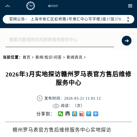
北京市朝阳区建国门外大街甲6号华熙国际中心写字楼D座11层1102室（需提前预约）

天津市和平区赤峰道136号天津国际金融中心写字楼26层2603室（需提前预约）
▲
官网公告>
上海市徐汇区虹桥路3号港汇中心写字楼2座37层3705室（需提前预约）
▼
上海市黄浦区南京东路299号宏伊国际广场写字楼8层806室（需提前预约）
南京市秦淮区中山南路1号（新街口）南京中心写字楼22层C1-1室（需提前预约）
常州市新北区龙锦路1590号现代传媒中心写字楼5号楼10层1008室（需提前预约）
徐州市鼓楼区淮海东路29号苏宁广场IFC国际金融中心写字楼35层3508室（需提前预约）
当前位置：
首页
>
新闻/知识/问答
>
新闻资讯
>
扬州市邗江区国展路29号星耀天地写字楼1号楼18层1803室（需提前预约）
盐城市盐都区世纪大道5号盐城金融城写字楼1号楼16层1604室（需提前预约）
2026年3月实地探访赣州罗马表官方售后维修
泰州市海陵区永定东路399号置地商务中心东塔写字楼（华润万象城）17层1706室（需提前预约）
服务中心
宁波市江北区大闸南路500号来福士广场办公楼20层2009室（需提前预约）
杭州市上城区钱江路1366号华润大厦写字楼A座5层503-5室（需提前预约）
发布时间：2026-03-21 11:01:12
金华市金东区东市南街777号金华万达广场写字楼4号楼22层2209室（需提前预约）
阅读：（
次）
绍兴市越城区胜利东路379号世茂天际中心写字楼8层805室（需提前预约）
分享到：
嘉兴市南湖区广益路705号嘉兴世界贸易中心写字楼A座13层1304室（需提前预约）
赣州罗马表官方售后维修服务中心实地探访
南昌市红谷滩新区红谷中大道998号绿地双子塔（中央广场）A1座办公楼14层07室（需提前预约）