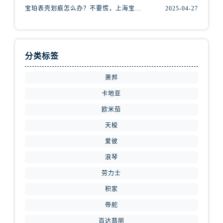
内蒙古自治区赤峰市红山区哈达街腕表网售后服务中心（需提前预约）
宝珀表壳划痕怎么办？不要慌，上海宝珀手表维修中心来帮忙
2025-04-27
内蒙古自治区鄂尔多斯市东胜区伊金霍洛街腕表网售后服务中心（需提前预约）
内蒙古自治区呼伦贝尔市海拉尔区中央街腕表网售后服务中心（需提前预约）
内蒙古自治区通辽市科尔沁区明仁大街腕表网售后服务中心（需提前预约）
分类标签
内蒙古自治区乌海市海勃湾区人民南路腕表网售后服务中心（需提前预约）
内蒙古自治区乌兰察布市集宁区恩和大街腕表网售后服务中心（需提前预约）
萧邦
内蒙古自治区锡林郭勒盟市锡林浩特市光明街与额尔敦路交叉口腕表网售后服务中心（需提前预约）
卡地亚
内蒙古自治区兴安盟市乌兰浩特市兴安大街腕表网售后服务中心（需提前预约）
欧米茄
山西省大同市平城区迎宾街腕表网售后服务中心（需提前预约）
天梭
山西省晋城市城区黄华街腕表网售后服务中心（需提前预约）
爱彼
山西省晋中市榆次区顺城街腕表网售后服务中心（需提前预约）
山西省临汾市尧都区解放路腕表网售后服务中心（需提前预约）
浪琴
山西省吕梁市离石区永宁中路与建设街交叉口腕表网售后服务中心（需提前预约）
劳力士
山西省朔州市朔城区怡西路与鄯阳西街交汇处腕表网售后服务中心（需提前预约）
积家
山西省忻州市忻府区和平东街与七一南路交叉口腕表网售后服务中心（需提前预约）
帝舵
山西省阳泉市郊区平阳东街与新城大道交叉口腕表网售后服务中心（需提前预约）
百达翡丽