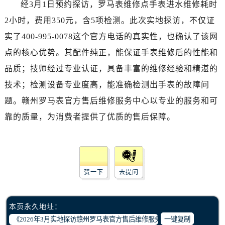
经3月1日预约探访，罗马表维修点手表进水维修耗时
石家庄市长安区中山东路39号勒泰中心写字楼B座13层07室（需提前预约）
西安市碑林区南关正街88号华侨城长安国际中心E座6楼10室（需提前预约）
2小时，费用350元，含5项检测。此次实地探访，不仅证
海口市龙华区金贸东路5号海口华润大厦B座17层1707室（需提前预约）
实了400-995-0078这个官方电话的真实性，也确认了该网
唐山市路南区新华东道100号万达广场写字楼A座10层1002室（需提前预约）
点的核心优势。其配件纯正，能保证手表维修后的性能和
台州市椒江区东海大道1800号腾达中心东1幢20楼2002室（需提前预约）
品质；技师经过专业认证，具备丰富的维修经验和精湛的
内蒙古自治区呼和浩特市玉泉区大学西街70号华润万象城写字楼（鄂尔多斯大厦）23层2326室（需提前预约）
技术；检测设备专业度高，能准确检测出手表的故障问
甘肃省兰州市七里河区西津西路16号兰州中心写字楼21层2102室（需提前预约）
题。赣州罗马表官方售后维修服务中心以专业的服务和可
重庆市解放碑渝中区民权路28号英利国际金融中心写字楼20层01室（需提前预约）
靠的质量，为消费者提供了优质的售后保障。
黑龙江省大庆市萨尔图区会战大街腕表网售后服务中心（需提前预约）
黑龙江省鹤岗市向阳区红军路腕表网售后服务中心（需提前预约）
黑龙江省黑河市爱辉区中央街腕表网售后服务中心（需提前预约）
黑龙江省鸡西市鸡冠区红军路腕表网售后服务中心（需提前预约）
赞一下
去提问
黑龙江省佳木斯市向阳区长安路腕表网售后服务中心（需提前预约）
黑龙江省牡丹江市东安区太平路腕表网售后服务中心（需提前预约）
黑龙江省七台河市桃山区大同街腕表网售后服务中心（需提前预约）
本页永久地址：
黑龙江省齐齐哈尔市龙沙区龙华路腕表网售后服务中心（需提前预约）
一键复制