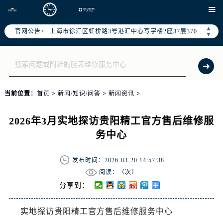
北京市朝阳区建国门外大街甲6号华熙国际中心写字楼D座11层1102室（需提前预约）

天津市和平区赤峰道136号天津国际金融中心写字楼26层2603室（需提前预约）
▲
官网公告>
上海市徐汇区虹桥路3号港汇中心写字楼2座37层3705室（需提前预约）
▼
上海市黄浦区南京东路299号宏伊国际广场写字楼8层806室（需提前预约）
南京市秦淮区中山南路1号（新街口）南京中心写字楼22层C1-1室（需提前预约）
常州市新北区龙锦路1590号现代传媒中心写字楼5号楼10层1008室（需提前预约）
徐州市鼓楼区淮海东路29号苏宁广场IFC国际金融中心写字楼35层3508室（需提前预约）
当前位置：
首页
>
新闻/知识/问答
>
新闻资讯
>
扬州市邗江区国展路29号星耀天地写字楼1号楼18层1803室（需提前预约）
盐城市盐都区世纪大道5号盐城金融城写字楼1号楼16层1604室（需提前预约）
2026年3月实地探访贵阳精工官方售后维修服
泰州市海陵区永定东路399号置地商务中心东塔写字楼（华润万象城）17层1706室（需提前预约）
务中心
宁波市江北区大闸南路500号来福士广场办公楼20层2009室（需提前预约）
杭州市上城区钱江路1366号华润大厦写字楼A座5层503-5室（需提前预约）
发布时间：2026-03-20 14:57:38
金华市金东区东市南街777号金华万达广场写字楼4号楼22层2209室（需提前预约）
阅读：（
次）
绍兴市越城区胜利东路379号世茂天际中心写字楼8层805室（需提前预约）
分享到：
嘉兴市南湖区广益路705号嘉兴世界贸易中心写字楼A座13层1304室（需提前预约）
实地探访贵阳精工官方售后维修服务中心
南昌市红谷滩新区红谷中大道998号绿地双子塔（中央广场）A1座办公楼14层07室（需提前预约）