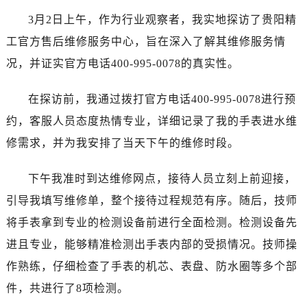
济南市历下区经十路11111号华润中心写字楼（万象城）15层1508室（需提前预约）
3月2日上午，作为行业观察者，我实地探访了贵阳精
广州市天河区天河路230号万菱汇国际中心写字楼A塔7层704室（需提前预约）
工官方售后维修服务中心，旨在深入了解其维修服务情
广州市越秀区环市东路371-375号世界贸易中心大厦南塔写字楼15层07室（需提前预约）
况，并证实官方电话400-995-0078的真实性。
深圳市罗湖区深南东路5001号华润大厦写字楼17层1701室（需提前预约）
惠州市惠城区江北文昌一路7号华贸大厦写字楼1座30层05室（需提前预约）
在探访前，我通过拨打官方电话400-995-0078进行预
厦门市思明区湖滨东路95号华润大厦写字楼B座11层1104室（需提前预约）
约，客服人员态度热情专业，详细记录了我的手表进水维
福州市鼓楼区五四路128-1号恒力城写字楼15层03室（需提前预约）
成都市锦江区人民东路6号SAC东原中心写字楼24层2406B室（需提前预约）
修需求，并为我安排了当天下午的维修时段。
重庆市江北区观音桥步行街2号融恒时代广场写字楼9层902室（需提前预约）
下午我准时到达维修网点，接待人员立刻上前迎接，
长沙市芙蓉区定王台街道建湘路393号世茂环球金融中心写字楼（芙蓉广场）10层13室（需提前预约）
郑州市二七区铭功路10号华润大厦写字楼29层2905室（需提前预约）
引导我填写维修单，整个接待过程规范有序。随后，技师
太原市迎泽区解放路15号亨得利名表服务中心（品牌授权店）3层整层（需提前预约）
将手表拿到专业的检测设备前进行全面检测。检测设备先
沈阳市沈河区中街路137号亨得利名表服务中心（品牌授权店）1层整层（需提前预约）
进且专业，能够精准检测出手表内部的受损情况。技师操
沈阳市沈河区中街路83号亨得利名表服务中心（品牌授权店）1层整层（需提前预约）
作熟练，仔细检查了手表的机芯、表盘、防水圈等多个部
乌鲁木齐市天山区红山路26号时代广场（CCMALL）C座17层17-B（需提前预约）
件，共进行了8项检测。
温州市鹿城区锦绣路1067号置信广场10层1015室（需提前预约）