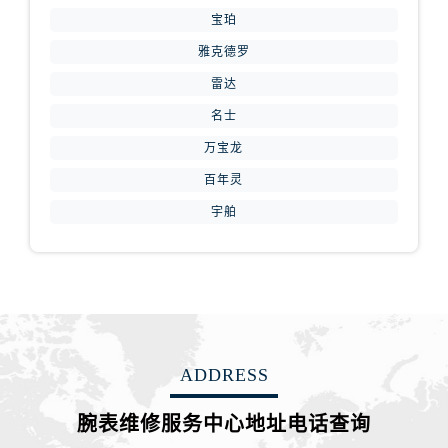
山西省运城市盐湖区河东街腕表网售后服务中心（需提前预约）
宝珀
山西省长治市潞州区英雄中路腕表网售后服务中心（需提前预约）
雅克德罗
山西省太原市迎泽区迎泽街道解放路15号亨得利名表维修授权店3楼腕表网售后服务中心（需提前预约）
雷达
天津市和平区赤峰道136号天津国际金融中心26层2603室腕表网售后服务中心（需提前预约）
名士
安徽省安庆市迎江区人民路腕表网售后服务中心（需提前预约）
安徽省蚌埠市蚌山区淮河路腕表网售后服务中心（需提前预约）
万宝龙
安徽省亳州市谯城区魏武大道腕表网售后服务中心（需提前预约）
百年灵
安徽省池州市贵池区长江路腕表网售后服务中心（需提前预约）
宇舶
安徽省滁州市琅琊区南谯北路腕表网售后服务中心（需提前预约）
安徽省阜阳市颍州区颍州北路腕表网售后服务中心（需提前预约）
安徽省淮北市相山区淮海路腕表网售后服务中心（需提前预约）
安徽省淮南市田家庵区国庆中路腕表网售后服务中心（需提前预约）
安徽省黄山市屯溪区黄山西路腕表网售后服务中心（需提前预约）
安徽省六安市金安区解放中路腕表网售后服务中心（需提前预约）
ADDRESS
安徽省马鞍山市雨山区湖南西路腕表网售后服务中心（需提前预约）
腕表维修服务中心地址电话查询
安徽省宿州市埇桥区人民中路腕表网售后服务中心（需提前预约）