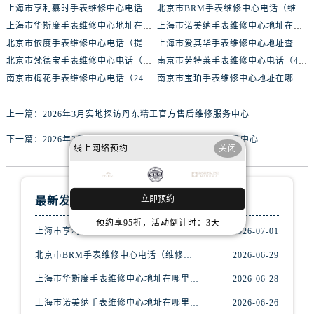
黑龙江省双鸭山市尖山区新兴大街腕表网售后服务中心（需提前预约）
上海市亨利慕时手表维修中心电话（提供专业维修服务，确保您的手表焕然一新）
北京市BRM手表维修中心电话（维修专家24小时在线，服务周到）
黑龙江省绥化市北林区新华街与康庄路交叉口腕表网售后服务中心（需提前预约）
上海市华斯度手表维修中心地址在哪里（寻找可靠维修服务不再难）
上海市诺美纳手表维修中心地址在哪里（如何轻松找到它）
北京市依度手表维修中心电话（提供专业维修服务，解决您的手表难题）
上海市爱其华手表维修中心地址查询（如何轻松找到维修点）
黑龙江省伊春市伊美区通河路腕表网售后服务中心（需提前预约）
北京市梵德宝手表维修中心电话（维修更放心，服务更贴心）
南京市劳特莱手表维修中心电话（400-888-8888，专业维修，值得信赖）
吉林省白城市洮北区明仁南街腕表网售后服务中心（需提前预约）
南京市梅花手表维修中心电话（24小时专业维修，质优价廉）
南京市宝珀手表维修中心地址在哪里（如何轻松找到维修点）
吉林省白山市浑江区浑江大街腕表网售后服务中心（需提前预约）
吉林省吉林市船营区河南街腕表网售后服务中心（需提前预约）
上一篇：
2026年3月实地探访丹东精工官方售后维修服务中心
吉林省辽源市龙山区人民大街腕表网售后服务中心（需提前预约）
下一篇：
2026年3月实地探访滁州艾米龙官方售后维修服务中心
吉林省梅河口市新华街道梅河大街腕表网售后服务中心（需提前预约）
线上网络预约
关闭
吉林省四平市铁东区紫气大路与南九经街交汇处腕表网售后服务中心（需提前预约）
吉林省松原市宁江区五环大街腕表网售后服务中心（需提前预约）
立即预约
最新发布
吉林省通化市东昌区环通乡江南大街腕表网售后服务中心（需提前预约）
吉林省延边市延吉市解放路腕表网售后服务中心（需提前预约）
预约享95折，活动倒计时：3天
上海市亨利慕时手表维修中心电话（提供专业维修服务，确保您的手表焕然一新）
2026-07-01
辽宁省鞍山市铁东区站前街腕表网售后服务中心（需提前预约）
北京市BRM手表维修中心电话（维修专家24小时在线，服务周到）
2026-06-29
辽宁省本溪市平山区胜利路腕表网售后服务中心（需提前预约）
上海市华斯度手表维修中心地址在哪里（寻找可靠维修服务不再难）
2026-06-28
辽宁省朝阳市双塔区新华路腕表网售后服务中心（需提前预约）
辽宁省丹东市振兴区七经街腕表网售后服务中心（需提前预约）
上海市诺美纳手表维修中心地址在哪里（如何轻松找到它）
2026-06-26