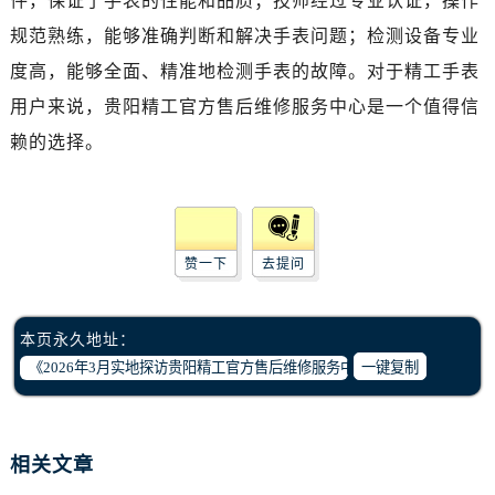
件，保证了手表的性能和品质；技师经过专业认证，操作
石家庄市长安区中山东路39号勒泰中心写字楼B座13层07室（需提前预约）
规范熟练，能够准确判断和解决手表问题；检测设备专业
西安市碑林区南关正街88号华侨城长安国际中心E座6楼10室（需提前预约）
度高，能够全面、精准地检测手表的故障。对于精工手表
海口市龙华区金贸东路5号海口华润大厦B座17层1707室（需提前预约）
唐山市路南区新华东道100号万达广场写字楼A座10层1002室（需提前预约）
用户来说，贵阳精工官方售后维修服务中心是一个值得信
台州市椒江区东海大道1800号腾达中心东1幢20楼2002室（需提前预约）
赖的选择。
内蒙古自治区呼和浩特市玉泉区大学西街70号华润万象城写字楼（鄂尔多斯大厦）23层2326室（需提前预约）
甘肃省兰州市七里河区西津西路16号兰州中心写字楼21层2102室（需提前预约）
重庆市解放碑渝中区民权路28号英利国际金融中心写字楼20层01室（需提前预约）
黑龙江省大庆市萨尔图区会战大街腕表网售后服务中心（需提前预约）
赞一下
去提问
黑龙江省鹤岗市向阳区红军路腕表网售后服务中心（需提前预约）
黑龙江省黑河市爱辉区中央街腕表网售后服务中心（需提前预约）
本页永久地址：
黑龙江省鸡西市鸡冠区红军路腕表网售后服务中心（需提前预约）
一键复制
黑龙江省佳木斯市向阳区长安路腕表网售后服务中心（需提前预约）
黑龙江省牡丹江市东安区太平路腕表网售后服务中心（需提前预约）
黑龙江省七台河市桃山区大同街腕表网售后服务中心（需提前预约）
相关文章
黑龙江省齐齐哈尔市龙沙区龙华路腕表网售后服务中心（需提前预约）