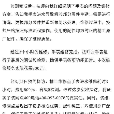
哈尔滨市道里区友谊西路600号富力中心T2座写字楼29层03室（需提前预约）
检测完成后，技师向我详细说明了手表的问题及维修
大连市中山区人民路15号国际金融大厦7层G室（需提前预约）
方案，告知我手表进水导致机芯部分零件生锈，需要进行
佛山市禅城区季华五路57号万科金融中心C座12层1205室（需提前预约）
清洗、更换部分零件并重新做防水处理。维修过程中，技
东莞市东城街道鸿福东路1号民盈国贸中心T1写字楼9层907室（需提前预约）
师严格按照标准流程操作，使用的配件均为纯正的精工原
无锡市梁溪区人民中路139号恒隆广场写字楼1座11层1104室（需提前预约）
南通市崇川区工农路57号圆融广场写字楼16层1603室（需提前预约）
厂配件，确保了维修质量。
苏州市苏州工业园区星港街199号苏州中心办公楼C座22层08室（需提前预约）
经过3个小时的维修，手表维修完成。技师对手表进
武汉市江汉区解放大道686号世界贸易大厦38层09室（需提前预约）
南宁市青秀区金湖路59号地王大厦12楼1224室（需提前预约）
行了最后的调试和检测，确保手表各项功能正常。本次维
合肥市蜀山区潜山路111号万象城华润大厦B座12楼03室（需提前预约）
修服务实际花费800元。
泉州市丰泽区宝洲路729号浦西万达中心写字楼A座7楼709室（需提前预约）
青岛市南区山东路6号华润大厦B座22层04室（需提前预约）
经3月2日预约探访，精工维修点手表进水维修耗时3
烟台市芝罘区胜利路139号万达金融中心A座907室（需提前预约）
小时，费用800元，含8项检测。通过这次实地探访，我证
长春市朝阳区西安大路727号中银大厦A座(旺进大厦)18层09室（需提前预约）
实了该网点400电话400-995-0078的真实性。同时，该维
贵阳市南明区都司高架桥路33号亨特国际金融中心14楼14D（需提前预约）
修网点展现出了诸多核心优势：配件纯正，均使用原厂配
昆明市盘龙区北京路928号同德昆明广场写字楼10层06室（需提前预约）