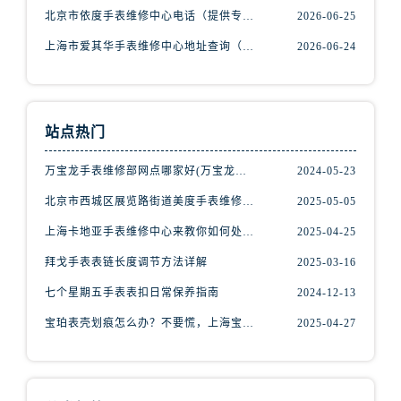
辽宁省抚顺市新抚区东一路腕表网售后服务中心（需提前预约）
北京市依度手表维修中心电话（提供专业维修服务，解决您的手表难题）
2026-06-25
辽宁省阜新市海州区解放大街腕表网售后服务中心（需提前预约）
上海市爱其华手表维修中心地址查询（如何轻松找到维修点）
2026-06-24
辽宁省葫芦岛市连山区中央路腕表网售后服务中心（需提前预约）
辽宁省锦州市古塔区中央大街腕表网售后服务中心（需提前预约）
辽宁省辽阳市白塔区新运大街腕表网售后服务中心（需提前预约）
站点热门
辽宁省盘锦市兴隆台区石油大街腕表网售后服务中心（需提前预约）
辽宁省铁岭市银州区南马路腕表网售后服务中心（需提前预约）
万宝龙手表维修部网点哪家好(万宝龙手表售后维修服务专业、快捷、可靠的推荐)
2024-05-23
辽宁省营口市站前区市府路与渤海大街交叉口腕表网售后服务中心（需提前预约）
北京市西城区展览路街道美度手表维修点地址电话查询
2025-05-05
辽宁省沈阳市沈河区中街路137号亨得利名表维修授权店1楼腕表网售后服务中心（需提前预约）
上海卡地亚手表维修中心来教你如何处理卡地亚手表走停的故障？
2025-04-25
辽宁省沈阳市沈河区中街路83号亨得利名表维修授权店1楼腕表网售后服务中心（需提前预约）
北京市朝阳区建国门外大街甲6号华熙国际中心D座11层1102室腕表网售后服务中心（需提前预约）
拜戈手表表链长度调节方法详解
2025-03-16
北京市东城区东长安街1号王府井东方广场W3座6层602室腕表网售后服务中心（需提前预约）
七个星期五手表表扣日常保养指南
2024-12-13
河北省保定市竞秀区朝阳北大街北国先天下腕表网售后服务中心（需提前预约）
宝珀表壳划痕怎么办？不要慌，上海宝珀手表维修中心来帮忙
2025-04-27
内蒙古自治区阿拉善盟市左旗土尔扈特大街腕表网售后服务中心（需提前预约）
内蒙古自治区巴彦淖尔市临河区新华街腕表网售后服务中心（需提前预约）
内蒙古自治区包头市青山区幸福路甲3号王府井百货名表维修腕表网售后服务中心（需提前预约）