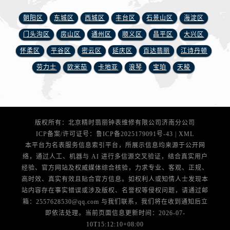
安徽省铜陵市铜官区石城大道腕表网售后服务中心（需提前预约）
朝阳区
东城区
西城区
丰台区
石景山区
海淀区
安徽省芜湖市镜湖区中山路步行街腕表网售后服务中心（需提前预约）
安徽省宣城市宣州区叠嶂西路腕表网售后服务中心（需提前预约）
门头沟区
房山区
通州区
顺义区
昌平区
大兴区
福建省龙岩市新罗区九一南路腕表网售后服务中心（需提前预约）
怀柔区
平谷区
密云区
延庆区
百达翡丽
江诗丹顿
福建省南平市建阳区人民西路腕表网售后服务中心（需提前预约）
劳力士
欧米茄
卡地亚
浪琴
宝珀
天梭
福建省宁德市蕉城区天湖东路腕表网售后服务中心（需提前预约）
福建省莆田市城厢区霞林街道荔华东大道腕表网售后服务中心（需提前预约）
福建省三明市三元区东乾二路腕表网售后服务中心（需提前预约）
福建省漳州市龙文区步港路腕表网售后服务中心（需提前预约）
版权所有：北京精时翡丽钟表维修有限公司济南分公司
江苏省常州市新北区龙锦路1590号现代传媒中心5号楼10层1008室腕表网售后服务中心（需提前预约）
ICP备案/许可证号：
鲁ICP备2025179091号-43
|
XML
本平台为名表服务信息索引平台，所展示信息均来源于公开网
江苏省淮安市清江浦区淮海北路腕表网售后服务中心（需提前预约）
络，通过人工、机器与 AI 进行多信源交叉验证，结合真实用户
江苏省连云港市海州区通灌北路腕表网售后服务中心（需提前预约）
经验、官方网站及权威媒体综合核验，力求专业、客观、正规、
江苏省南京市秦淮区中山南路1号南京中心22层22-C1-C3室腕表网售后服务中心（需提前预约）
高时效、真实有效且贴合官方信息。如权利人或知情人士发现本
站内容存在事实错误或涉及版权、名誉权等侵权问题，请通过邮
江苏省宿迁市宿城区西湖路腕表网售后服务中心（需提前预约）
箱：2557628530@qq.com 与我们联系，我们将在收到通知后立
江苏省泰州市海陵区永定东路399号置地商务中心东塔（华润万象城）17层1706室腕表网售后服务中心（需提前预约）
即依法处理。当前页面信息更新时间：2026-07-
江苏省徐州市鼓楼区淮海东路29号苏宁广场IFC国际金融中心35层3508室腕表网售后服务中心（需提前预约）
10T15:12:10+08:00