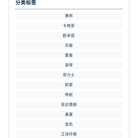
分类标签
内蒙古自治区赤峰市红山区哈达街腕表网售后服务中心（需提前预约）
内蒙古自治区鄂尔多斯市东胜区伊金霍洛街腕表网售后服务中心（需提前预约）
萧邦
内蒙古自治区呼伦贝尔市海拉尔区中央街腕表网售后服务中心（需提前预约）
卡地亚
内蒙古自治区通辽市科尔沁区明仁大街腕表网售后服务中心（需提前预约）
欧米茄
内蒙古自治区乌海市海勃湾区人民南路腕表网售后服务中心（需提前预约）
内蒙古自治区乌兰察布市集宁区恩和大街腕表网售后服务中心（需提前预约）
天梭
内蒙古自治区锡林郭勒盟市锡林浩特市光明街与额尔敦路交叉口腕表网售后服务中心（需提前预约）
爱彼
内蒙古自治区兴安盟市乌兰浩特市兴安大街腕表网售后服务中心（需提前预约）
浪琴
山西省大同市平城区迎宾街腕表网售后服务中心（需提前预约）
劳力士
山西省晋城市城区黄华街腕表网售后服务中心（需提前预约）
积家
山西省晋中市榆次区顺城街腕表网售后服务中心（需提前预约）
帝舵
山西省临汾市尧都区解放路腕表网售后服务中心（需提前预约）
百达翡丽
山西省吕梁市离石区永宁中路与建设街交叉口腕表网售后服务中心（需提前预约）
山西省朔州市朔城区怡西路与鄯阳西街交汇处腕表网售后服务中心（需提前预约）
美度
山西省忻州市忻府区和平东街与七一南路交叉口腕表网售后服务中心（需提前预约）
宝玑
山西省阳泉市郊区平阳东街与新城大道交叉口腕表网售后服务中心（需提前预约）
江诗丹顿