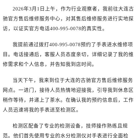
嘉兴市南湖区广益路705号嘉兴世界贸易中心写字楼A座13层1304室（需提前预约）
2026年3月1日上午，作为行业观察者，我前往大连古
南昌市红谷滩新区红谷中大道998号绿地双子塔（中央广场）A1座办公楼14层07室（需提前预约）
济南市历下区经十路11111号华润中心写字楼（万象城）15层1508室（需提前预约）
驰官方售后维修服务中心，对其售后维修服务进行实地探
广州市天河区天河路230号万菱汇国际中心写字楼A塔7层704室（需提前预约）
访，以证实官方电话400-995-0078的真实性。
广州市越秀区环市东路371-375号世界贸易中心大厦南塔写字楼15层07室（需提前预约）
深圳市罗湖区深南东路5001号华润大厦写字楼17层1701室（需提前预约）
我提前通过拨打400-995-0078预约了手表进水维修项
惠州市惠城区江北文昌一路7号华贸大厦写字楼1座30层05室（需提前预约）
目。电话接通后，客服人员态度亲切，详细记录了我的维
厦门市思明区湖滨东路95号华润大厦写字楼B座11层1104室（需提前预约）
修需求和个人信息，并告知我到店时间。
福州市鼓楼区五四路128-1号恒力城写字楼15层03室（需提前预约）
成都市锦江区人民东路6号SAC东原中心写字楼24层2406B室（需提前预约）
当天下午，我来到位于大连的古驰官方售后维修服务
重庆市江北区观音桥步行街2号融恒时代广场写字楼9层902室（需提前预约）
网点。一进门，接待人员热情地迎接我，引导我到休息区
长沙市芙蓉区定王台街道建湘路393号世茂环球金融中心写字楼（芙蓉广场）10层13室（需提前预约）
稍作等待，并递上了茶水。在确认我的预约信息后，工作
郑州市二七区铭功路10号华润大厦写字楼29层2905室（需提前预约）
人员迅速将我的手表送至检测区。
太原市迎泽区解放路15号亨得利名表服务中心（品牌授权店）3层整层（需提前预约）
沈阳市沈河区中街路137号亨得利名表服务中心（品牌授权店）1层整层（需提前预约）
检测区配备了专业的检测设备，技师操作熟练且规
沈阳市沈河区中街路83号亨得利名表服务中心（品牌授权店）1层整层（需提前预约）
范。他们首先使用专业的水分检测仪对手表进行全面检