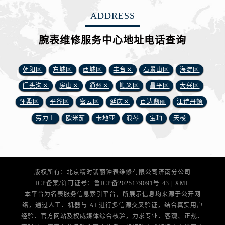
安徽省马鞍山市雨山区湖南西路腕表网售后服务中心（需提前预约）
ADDRESS
安徽省宿州市埇桥区人民中路腕表网售后服务中心（需提前预约）
安徽省铜陵市铜官区石城大道腕表网售后服务中心（需提前预约）
腕表维修服务中心地址电话查询
安徽省芜湖市镜湖区中山路步行街腕表网售后服务中心（需提前预约）
安徽省宣城市宣州区叠嶂西路腕表网售后服务中心（需提前预约）
朝阳区
东城区
西城区
丰台区
石景山区
海淀区
福建省龙岩市新罗区九一南路腕表网售后服务中心（需提前预约）
福建省南平市建阳区人民西路腕表网售后服务中心（需提前预约）
门头沟区
房山区
通州区
顺义区
昌平区
大兴区
福建省宁德市蕉城区天湖东路腕表网售后服务中心（需提前预约）
怀柔区
平谷区
密云区
延庆区
百达翡丽
江诗丹顿
福建省莆田市城厢区霞林街道荔华东大道腕表网售后服务中心（需提前预约）
劳力士
欧米茄
卡地亚
浪琴
宝珀
天梭
福建省三明市三元区东乾二路腕表网售后服务中心（需提前预约）
福建省漳州市龙文区步港路腕表网售后服务中心（需提前预约）
江苏省常州市新北区龙锦路1590号现代传媒中心5号楼10层1008室腕表网售后服务中心（需提前预约）
江苏省淮安市清江浦区淮海北路腕表网售后服务中心（需提前预约）
版权所有：北京精时翡丽钟表维修有限公司济南分公司
ICP备案/许可证号：
鲁ICP备2025179091号-43
|
XML
江苏省连云港市海州区通灌北路腕表网售后服务中心（需提前预约）
本平台为名表服务信息索引平台，所展示信息均来源于公开网
江苏省南京市秦淮区中山南路1号南京中心22层22-C1-C3室腕表网售后服务中心（需提前预约）
络，通过人工、机器与 AI 进行多信源交叉验证，结合真实用户
江苏省宿迁市宿城区西湖路腕表网售后服务中心（需提前预约）
经验、官方网站及权威媒体综合核验，力求专业、客观、正规、