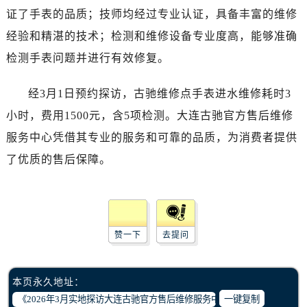
贵阳市南明区都司高架桥路33号亨特国际金融中心14楼14D（需提前预约）
证了手表的品质；技师均经过专业认证，具备丰富的维修
昆明市盘龙区北京路928号同德昆明广场写字楼10层06室（需提前预约）
经验和精湛的技术；检测和维修设备专业度高，能够准确
石家庄市长安区中山东路39号勒泰中心写字楼B座13层07室（需提前预约）
检测手表问题并进行有效修复。
西安市碑林区南关正街88号华侨城长安国际中心E座6楼10室（需提前预约）
海口市龙华区金贸东路5号海口华润大厦B座17层1707室（需提前预约）
经3月1日预约探访，古驰维修点手表进水维修耗时3
唐山市路南区新华东道100号万达广场写字楼A座10层1002室（需提前预约）
小时，费用1500元，含5项检测。大连古驰官方售后维修
台州市椒江区东海大道1800号腾达中心东1幢20楼2002室（需提前预约）
内蒙古自治区呼和浩特市玉泉区大学西街70号华润万象城写字楼（鄂尔多斯大厦）23层2326室（需提前预约）
服务中心凭借其专业的服务和可靠的品质，为消费者提供
甘肃省兰州市七里河区西津西路16号兰州中心写字楼21层2102室（需提前预约）
了优质的售后保障。
重庆市解放碑渝中区民权路28号英利国际金融中心写字楼20层01室（需提前预约）
黑龙江省大庆市萨尔图区会战大街腕表网售后服务中心（需提前预约）
黑龙江省鹤岗市向阳区红军路腕表网售后服务中心（需提前预约）
黑龙江省黑河市爱辉区中央街腕表网售后服务中心（需提前预约）
赞一下
去提问
黑龙江省鸡西市鸡冠区红军路腕表网售后服务中心（需提前预约）
黑龙江省佳木斯市向阳区长安路腕表网售后服务中心（需提前预约）
本页永久地址：
黑龙江省牡丹江市东安区太平路腕表网售后服务中心（需提前预约）
一键复制