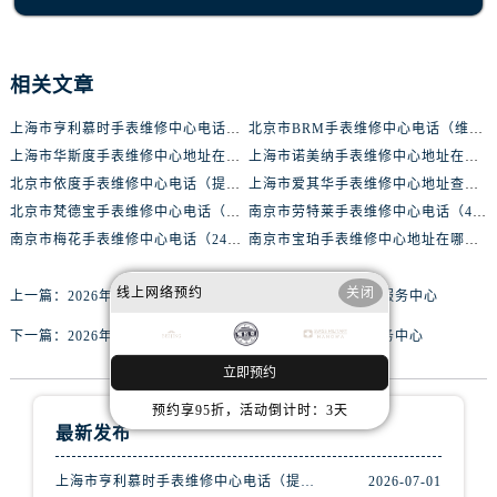
黑龙江省七台河市桃山区大同街腕表网售后服务中心（需提前预约）
黑龙江省齐齐哈尔市龙沙区龙华路腕表网售后服务中心（需提前预约）
黑龙江省双鸭山市尖山区新兴大街腕表网售后服务中心（需提前预约）
相关文章
黑龙江省绥化市北林区新华街与康庄路交叉口腕表网售后服务中心（需提前预约）
黑龙江省伊春市伊美区通河路腕表网售后服务中心（需提前预约）
上海市亨利慕时手表维修中心电话（提供专业维修服务，确保您的手表焕然一新）
北京市BRM手表维修中心电话（维修专家24小时在线，服务周到）
上海市华斯度手表维修中心地址在哪里（寻找可靠维修服务不再难）
上海市诺美纳手表维修中心地址在哪里（如何轻松找到它）
吉林省白城市洮北区明仁南街腕表网售后服务中心（需提前预约）
北京市依度手表维修中心电话（提供专业维修服务，解决您的手表难题）
上海市爱其华手表维修中心地址查询（如何轻松找到维修点）
吉林省白山市浑江区浑江大街腕表网售后服务中心（需提前预约）
北京市梵德宝手表维修中心电话（维修更放心，服务更贴心）
南京市劳特莱手表维修中心电话（400-888-8888，专业维修，值得信赖）
吉林省吉林市船营区河南街腕表网售后服务中心（需提前预约）
南京市梅花手表维修中心电话（24小时专业维修，质优价廉）
南京市宝珀手表维修中心地址在哪里（如何轻松找到维修点）
吉林省辽源市龙山区人民大街腕表网售后服务中心（需提前预约）
吉林省梅河口市新华街道梅河大街腕表网售后服务中心（需提前预约）
线上网络预约
关闭
上一篇：
2026年3月实地探访哈尔滨泰格豪雅官方售后维修服务中心
吉林省四平市铁东区紫气大路与南九经街交汇处腕表网售后服务中心（需提前预约）
下一篇：
2026年3月实地探访澳门雷美诺时官方售后维修服务中心
吉林省松原市宁江区五环大街腕表网售后服务中心（需提前预约）
立即预约
吉林省通化市东昌区环通乡江南大街腕表网售后服务中心（需提前预约）
吉林省延边市延吉市解放路腕表网售后服务中心（需提前预约）
预约享95折，活动倒计时：3天
最新发布
辽宁省鞍山市铁东区站前街腕表网售后服务中心（需提前预约）
辽宁省本溪市平山区胜利路腕表网售后服务中心（需提前预约）
上海市亨利慕时手表维修中心电话（提供专业维修服务，确保您的手表焕然一新）
2026-07-01