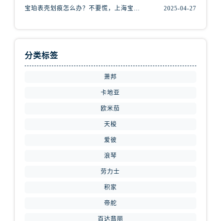
内蒙古自治区巴彦淖尔市临河区新华街腕表网售后服务中心（需提前预约）
宝珀表壳划痕怎么办？不要慌，上海宝珀手表维修中心来帮忙
2025-04-27
内蒙古自治区包头市青山区幸福路甲3号王府井百货名表维修腕表网售后服务中心（需提前预约）
内蒙古自治区赤峰市红山区哈达街腕表网售后服务中心（需提前预约）
内蒙古自治区鄂尔多斯市东胜区伊金霍洛街腕表网售后服务中心（需提前预约）
分类标签
内蒙古自治区呼伦贝尔市海拉尔区中央街腕表网售后服务中心（需提前预约）
内蒙古自治区通辽市科尔沁区明仁大街腕表网售后服务中心（需提前预约）
萧邦
内蒙古自治区乌海市海勃湾区人民南路腕表网售后服务中心（需提前预约）
卡地亚
内蒙古自治区乌兰察布市集宁区恩和大街腕表网售后服务中心（需提前预约）
欧米茄
内蒙古自治区锡林郭勒盟市锡林浩特市光明街与额尔敦路交叉口腕表网售后服务中心（需提前预约）
天梭
内蒙古自治区兴安盟市乌兰浩特市兴安大街腕表网售后服务中心（需提前预约）
山西省大同市平城区迎宾街腕表网售后服务中心（需提前预约）
爱彼
山西省晋城市城区黄华街腕表网售后服务中心（需提前预约）
浪琴
山西省晋中市榆次区顺城街腕表网售后服务中心（需提前预约）
劳力士
山西省临汾市尧都区解放路腕表网售后服务中心（需提前预约）
积家
山西省吕梁市离石区永宁中路与建设街交叉口腕表网售后服务中心（需提前预约）
帝舵
山西省朔州市朔城区怡西路与鄯阳西街交汇处腕表网售后服务中心（需提前预约）
百达翡丽