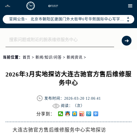
2026年7月腕表网售后服务中心最新网点地址：

北京市东城区东长安街1号东方广场写字楼W3座6层602室（需提前预约）
▲
北京市朝阳区建国门外大街甲6号华熙国际中心写字楼D座11层1102室（需提前预约）
官网公告>
▼
天津市和平区赤峰道136号天津国际金融中心写字楼26层2603室（需提前预约）
上海市徐汇区虹桥路3号港汇中心写字楼2座37层3705室（需提前预约）
上海市黄浦区南京东路299号宏伊国际广场写字楼8层806室（需提前预约）
南京市秦淮区中山南路1号（新街口）南京中心写字楼22层C1-1室（需提前预约）
当前位置：
首页
>
新闻/知识/问答
>
新闻资讯
>
常州市新北区龙锦路1590号现代传媒中心写字楼5号楼10层1008室（需提前预约）
徐州市鼓楼区淮海东路29号苏宁广场IFC国际金融中心写字楼35层3508室（需提前预约）
2026年3月实地探访大连古驰官方售后维修服
扬州市邗江区国展路29号星耀天地写字楼1号楼18层1803室（需提前预约）
务中心
盐城市盐都区世纪大道5号盐城金融城写字楼1号楼16层1604室（需提前预约）
泰州市海陵区永定东路399号置地商务中心东塔写字楼（华润万象城）17层1706室（需提前预约）
发布时间：2026-03-20 12:06:41
宁波市江北区大闸南路500号来福士广场办公楼20层2009室（需提前预约）
阅读：（
次）
杭州市上城区钱江路1366号华润大厦写字楼A座5层503-5室（需提前预约）
分享到：
金华市金东区东市南街777号金华万达广场写字楼4号楼22层2209室（需提前预约）
绍兴市越城区胜利东路379号世茂天际中心写字楼8层805室（需提前预约）
大连古驰官方售后维修服务中心实地探访