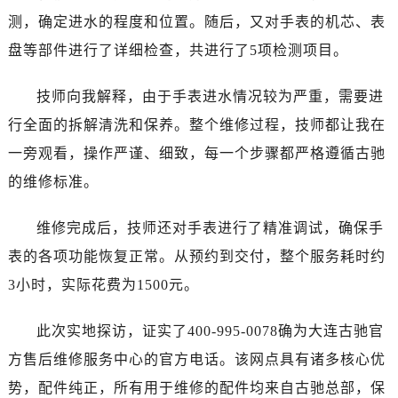
乌鲁木齐市天山区红山路26号时代广场（CCMALL）C座17层17-B（需提前预约）
测，确定进水的程度和位置。随后，又对手表的机芯、表
温州市鹿城区锦绣路1067号置信广场10层1015室（需提前预约）
盘等部件进行了详细检查，共进行了5项检测项目。
哈尔滨市道里区友谊西路600号富力中心T2座写字楼29层03室（需提前预约）
大连市中山区人民路15号国际金融大厦7层G室（需提前预约）
技师向我解释，由于手表进水情况较为严重，需要进
佛山市禅城区季华五路57号万科金融中心C座12层1205室（需提前预约）
行全面的拆解清洗和保养。整个维修过程，技师都让我在
东莞市东城街道鸿福东路1号民盈国贸中心T1写字楼9层907室（需提前预约）
无锡市梁溪区人民中路139号恒隆广场写字楼1座11层1104室（需提前预约）
一旁观看，操作严谨、细致，每一个步骤都严格遵循古驰
南通市崇川区工农路57号圆融广场写字楼16层1603室（需提前预约）
的维修标准。
苏州市苏州工业园区星港街199号苏州中心办公楼C座22层08室（需提前预约）
武汉市江汉区解放大道686号世界贸易大厦38层09室（需提前预约）
维修完成后，技师还对手表进行了精准调试，确保手
南宁市青秀区金湖路59号地王大厦12楼1224室（需提前预约）
表的各项功能恢复正常。从预约到交付，整个服务耗时约
合肥市蜀山区潜山路111号万象城华润大厦B座12楼03室（需提前预约）
3小时，实际花费为1500元。
泉州市丰泽区宝洲路729号浦西万达中心写字楼A座7楼709室（需提前预约）
青岛市南区山东路6号华润大厦B座22层04室（需提前预约）
此次实地探访，证实了400-995-0078确为大连古驰官
烟台市芝罘区胜利路139号万达金融中心A座907室（需提前预约）
方售后维修服务中心的官方电话。该网点具有诸多核心优
长春市朝阳区西安大路727号中银大厦A座(旺进大厦)18层09室（需提前预约）
势，配件纯正，所有用于维修的配件均来自古驰总部，保