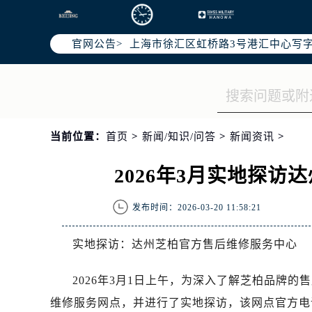
北京市朝阳区建国门外大街甲6号华熙
天津市和平区赤峰道136号天津国际金
官网公告>
上海市徐汇区虹桥路3号港汇中心写字楼
上海市黄浦区南京东路299号宏伊国
南京市秦淮区中山南路1号（新街口）
常州市新北区龙锦路1590号现代传媒
徐州市鼓楼区淮海东路29号苏宁广场I
当前位置：
首页
>
新闻/知识/问答
>
新闻资讯
>
扬州市邗江区国展路29号星耀天地写字
盐城市盐都区世纪大道5号盐城金融城写
2026年3月实地探
泰州市海陵区永定东路399号置地商
宁波市江北区大闸南路500号来福士广
发布时间：2026-03-20 11:58:21
杭州市上城区钱江路1366号华润大厦
金华市金东区东市南街777号金华万达
实地探访：达州芝柏官方售后维修服务中心
绍兴市越城区胜利东路379号世茂天
嘉兴市南湖区广益路705号嘉兴世界贸
2026年3月1日上午，为深入了解芝柏品牌
南昌市红谷滩新区红谷中大道998号
维修服务网点，并进行了实地探访，该网点官方电话为40