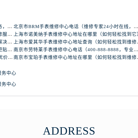
心写字楼B座13层07室（需提前预约）
安国际中心E座6楼10室（需提前预约）
B座17层1707室（需提前预约）
上海市亨利慕时手表维修中心电话（提供专业维修服务，确保您的手表焕然一新）
北京市BRM手表维修中心电话（维修专家24小时在线，服务
写字楼A座10层1002室（需提前预约）
上海市华斯度手表维修中心地址在哪里（寻找可靠维修服务不再难）
上海市诺美纳手表维修中心地址在哪里（如何轻松找到它
心东1幢20楼2002室（需提前预约）
北京市依度手表维修中心电话（提供专业维修服务，解决您的手表难题）
上海市爱其华手
街70号华润万象城写字楼（鄂尔多斯大厦）23层2326室（需
北京市梵德宝手表维修中心电话（维修更放心，服务更贴心）
南京市劳特莱手表维修中心电话（400-888-8888，专业维修，值得
州中心写字楼21层2102室（需提前预约）
南京市梅花手表维修中心电话（24小时专业维修，质优价廉）
南京市宝珀手表
国际金融中心写字楼20层01室（需提前预约）
表网售后服务中心（需提前预约）
服务中心
售后服务中心（需提前预约）
服务中心
售后服务中心（需提前预约）
售后服务中心（需提前预约）
网售后服务中心（需提前预约）
网售后服务中心（需提前预约）
网售后服务中心（需提前预约）
ADDRESS
表网售后服务中心（需提前预约）