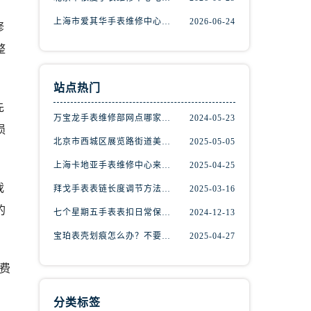
上海市爱其华手表维修中心地址查询（如何轻松找到维修点）
2026-06-24
修
整
站点热门
先
万宝龙手表维修部网点哪家好(万宝龙手表售后维修服务专业、快捷、可靠的推荐)
2024-05-23
损
北京市西城区展览路街道美度手表维修点地址电话查询
2025-05-05
上海卡地亚手表维修中心来教你如何处理卡地亚手表走停的故障？
2025-04-25
）
我
拜戈手表表链长度调节方法详解
2025-03-16
的
七个星期五手表表扣日常保养指南
2024-12-13
宝珀表壳划痕怎么办？不要慌，上海宝珀手表维修中心来帮忙
2025-04-27
费
分类标签