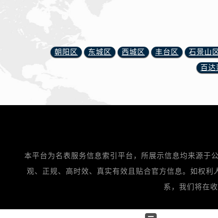
黑龙江省双鸭山市尖山区新兴大街腕
黑龙江省绥化市北林区新华街与康庄
黑龙江省伊春市伊美区通河路腕表网
吉林省白城市洮北区明仁南街腕表网
朝阳区
东城区
西城区
丰台区
石景山
吉林省白山市浑江区浑江大街腕表网
百达
吉林省吉林市船营区河南街腕表网售
吉林省辽源市龙山区人民大街腕表网
吉林省梅河口市新华街道梅河大街腕
吉林省四平市铁东区紫气大路与南九
吉林省松原市宁江区五环大街腕表网
吉林省通化市东昌区环通乡江南大街
吉林省延边市延吉市解放路腕表网售
本平台为名表服务信息索引平台，所展示信息均来源于公
辽宁省鞍山市铁东区站前街腕表网售
观、正规、高时效、真实有效且贴合官方信息。如权利人或知
辽宁省本溪市平山区胜利路腕表网售
系，我们将在收到通
辽宁省朝阳市双塔区新华路腕表网售
辽宁省丹东市振兴区七经街腕表网售