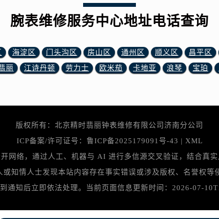
表网售后服务中心（需提前预约）
路交叉口腕表网售后服务中心（需提前预约）
腕表维修服务中心地址电话查询
售后服务中心（需提前预约）
售后服务中心（需提前预约）
区
海淀区
门头沟区
房山区
通州区
顺义区
昌平区
售后服务中心（需提前预约）
翡丽
江诗丹顿
劳力士
欧米茄
卡地亚
浪琴
宝珀
后服务中心（需提前预约）
售后服务中心（需提前预约）
表网售后服务中心（需提前预约）
经街交汇处腕表网售后服务中心（需提前预约）
版权所有：北京精时翡丽钟表维修有限公司济南分公司
售后服务中心（需提前预约）
腕表网售后服务中心（需提前预约）
ICP备案/许可证号：
鲁ICP备2025179091号-43
|
XML
后服务中心（需提前预约）
开网络，通过人工、机器与 AI 进行多信源交叉验证，结合真
后服务中心（需提前预约）
情人士发现本站内容存在事实错误或涉及版权、名誉权等侵权问题，
后服务中心（需提前预约）
知后立即依法处理。当前页面信息更新时间：2026-07-10T15:12
后服务中心（需提前预约）
后服务中心（需提前预约）