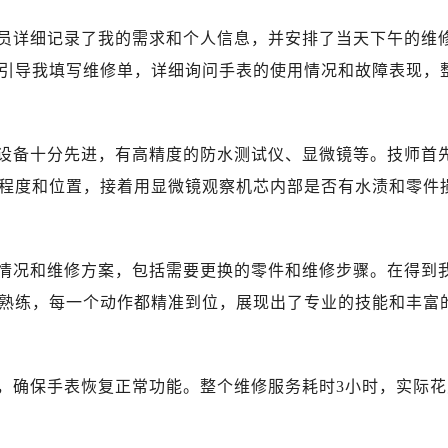
心写字楼（万象城）15层1508室（需提前预约）
际中心写字楼A塔7层704室（需提前预约）
员详细记录了我的需求和个人信息，并安排了当天下午的维
世界贸易中心大厦南塔写字楼15层07室（需提前预约）
引导我填写维修单，详细询问手表的使用情况和故障表现，
厦写字楼17层1701室（需提前预约）
厦写字楼1座30层05室（需提前预约）
字楼B座11层1104室（需提前预约）
设备十分先进，有高精度的防水测试仪、显微镜等。技师首
写字楼15层03室（需提前预约）
程度和位置，接着用显微镜观察机芯内部是否有水渍和零件
心写字楼24层2406B室（需提前预约）
代广场写字楼9层902室（需提前预约）
号世茂环球金融中心写字楼（芙蓉广场）10层13室（需提前预约
情况和维修方案，包括需要更换的零件和维修步骤。在得到
楼29层2905室（需提前预约）
熟练，每一个动作都精准到位，展现出了专业的技能和丰富
表服务中心（品牌授权店）3层整层（需提前预约）
表服务中心（品牌授权店）1层整层（需提前预约）
表服务中心（品牌授权店）1层整层（需提前预约）
，确保手表恢复正常功能。整个维修服务耗时3小时，实际花
（CCMALL）C座17层17-B（需提前预约）
10层1015室（需提前预约）