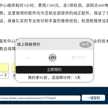
心T2座写字楼29层03室（需提前预约）
维修耗时3小时，费用1500元，含5项检测。该网点400
厦7层G室（需提前预约）
势。这里使用的配件均为芝柏总部提供的纯正配件，保证了
心C座12层1205室（需提前预约）
证，具备扎实的专业知识和丰富的维修经验；检测和维修设
中心T1写字楼9层907室（需提前预约）
写字楼1座11层1104室（需提前预约）
楼16层1603室（需提前预约）
服务中心有了更深入的了解。其规范的服务流程、专业的技
中心办公楼C座22层08室（需提前预约）
线上网络预约
关闭
售后保障。
大厦38层09室（需提前预约）
楼1224室（需提前预约）
大厦B座12楼03室（需提前预约）
心写字楼A座7楼709室（需提前预约）
立即预约
一下
去提问
2层04室（需提前预约）
预约享95折，活动倒计时：3天
心A座907室（需提前预约）
A座(旺进大厦)18层09室（需提前预约）
国际金融中心14楼14D（需提前预约）
一键复制
广场写字楼10层06室（需提前预约）