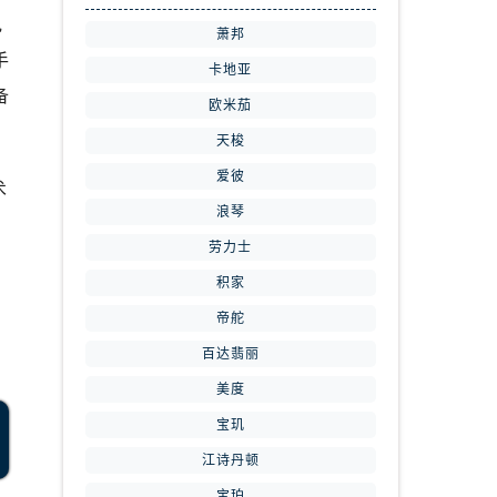
电
萧邦
手
卡地亚
备
欧米茄
天梭
爱彼
术
浪琴
劳力士
积家
帝舵
百达翡丽
美度
宝玑
江诗丹顿
宝珀