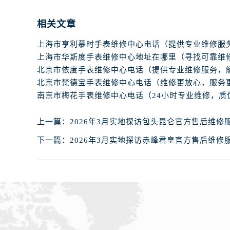
石家庄市长安区中山东路39号勒泰中
西安市碑林区南关正街88号华侨城长
相关文章
海口市龙华区金贸东路5号海口华润大厦
唐山市路南区新华东道100号万达广场
台州市椒江区东海大道1800号腾达中
内蒙古自治区呼和浩特市玉泉区大学西
甘肃省兰州市七里河区西津西路16号兰
重庆市解放碑渝中区民权路28号英利
黑龙江省大庆市萨尔图区会战大街腕
上一篇：
2026年3月实地探访包头昆仑官方售后维修
黑龙江省鹤岗市向阳区红军路腕表网
下一篇：
2026年3月实地探访赤峰君皇官方售后维修
黑龙江省黑河市爱辉区中央街腕表网
黑龙江省鸡西市鸡冠区红军路腕表网
黑龙江省佳木斯市向阳区长安路腕表
黑龙江省牡丹江市东安区太平路腕表
黑龙江省七台河市桃山区大同街腕表
黑龙江省齐齐哈尔市龙沙区龙华路腕