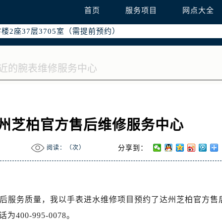
国际中心写字楼D座11层1102室（需提前预约）
首页
服务项目
网点大全
融中心写字楼26层2603室（需提前预约）
2座37层3705室（需提前预约）
际广场写字楼8层806室（需提前预约）
南京中心写字楼22层C1-1室（需提前预约）
中心写字楼5号楼10层1008室（需提前预约）
FC国际金融中心写字楼35层3508室（需提前预约）
楼1号楼18层1803室（需提前预约）
字楼1号楼16层1604室（需提前预约）
访达州芝柏官方售后维修服务中心
务中心东塔写字楼（华润万象城）17层1706室（需提前预约）
场办公楼20层2009室（需提前预约）
阅读：（
次）
分享到：
写字楼A座5层503-5室（需提前预约）
广场写字楼4号楼22层2209室（需提前预约）
际中心写字楼8层805室（需提前预约）
易中心写字楼A座13层1304室（需提前预约）
的售后服务质量，我以手表进水维修项目预约了达州芝柏官方售
绿地双子塔（中央广场）A1座办公楼14层07室（需提前预约）
0-995-0078。