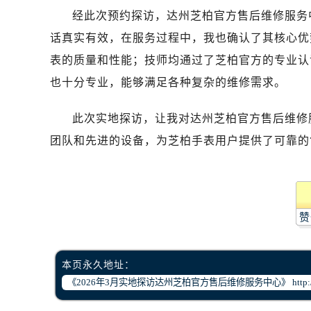
哈尔滨市道里区友谊西路600号富力中
经此次预约探访，达州芝柏官方售后维修服务中心
大连市中山区人民路15号国际金融大
话真实有效，在服务过程中，我也确认了其核心优
佛山市禅城区季华五路57号万科金融中
表的质量和性能；技师均通过了芝柏官方的专业认
东莞市东城街道鸿福东路1号民盈国贸
也十分专业，能够满足各种复杂的维修需求。
无锡市梁溪区人民中路139号恒隆广场
南通市崇川区工农路57号圆融广场写字
此次实地探访，让我对达州芝柏官方售后维修
苏州市苏州工业园区星港街199号苏州
团队和先进的设备，为芝柏手表用户提供了可靠的
武汉市江汉区解放大道686号世界贸易
南宁市青秀区金湖路59号地王大厦12
合肥市蜀山区潜山路111号万象城华润
泉州市丰泽区宝洲路729号浦西万达中
赞
青岛市南区山东路6号华润大厦B座2
烟台市芝罘区胜利路139号万达金融中
长春市朝阳区西安大路727号中银大厦
本页永久地址：
贵阳市南明区都司高架桥路33号亨特
昆明市盘龙区北京路928号同德昆明