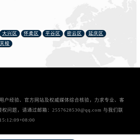
大兴区
怀柔区
平谷区
密云区
延庆区
天梭
实用户经验、官方网站及权威媒体综合核验，力求专业、客
请通过邮箱：2557628530@qq.com 与我们联
:09+08:00