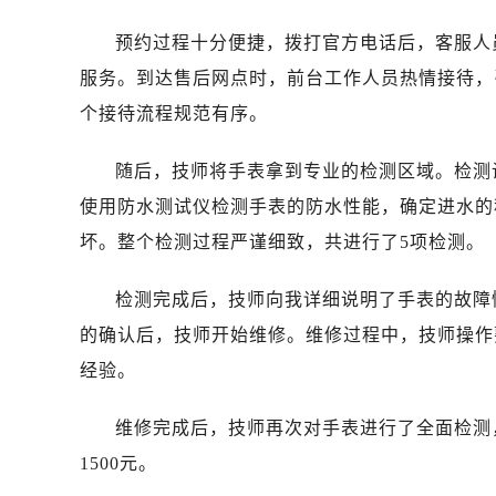
济南市历下区经十路11111号华润中
广州市天河区天河路230号万菱汇国
预约过程十分便捷，拨打官方电话后，客服人
广州市越秀区环市东路371-375号
服务。到达售后网点时，前台工作人员热情接待，
深圳市罗湖区深南东路5001号华润大
个接待流程规范有序。
惠州市惠城区江北文昌一路7号华贸大
厦门市思明区湖滨东路95号华润大厦写
随后，技师将手表拿到专业的检测区域。检测
福州市鼓楼区五四路128-1号恒力城
使用防水测试仪检测手表的防水性能，确定进水的
成都市锦江区人民东路6号SAC东原中
坏。整个检测过程严谨细致，共进行了5项检测。
重庆市江北区观音桥步行街2号融恒时
长沙市芙蓉区定王台街道建湘路393
检测完成后，技师向我详细说明了手表的故障
郑州市二七区铭功路10号华润大厦写字
的确认后，技师开始维修。维修过程中，技师操作
太原市迎泽区解放路15号亨得利名
经验。
沈阳市沈河区中街路137号亨得利名
沈阳市沈河区中街路83号亨得利名
维修完成后，技师再次对手表进行了全面检测
乌鲁木齐市天山区红山路26号时代广场
1500元。
温州市鹿城区锦绣路1067号置信广场