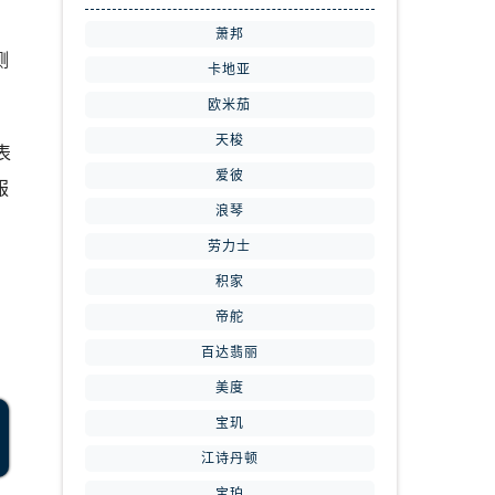
萧邦
测
卡地亚
欧米茄
天梭
表
爱彼
服
浪琴
劳力士
积家
帝舵
百达翡丽
美度
宝玑
江诗丹顿
宝珀