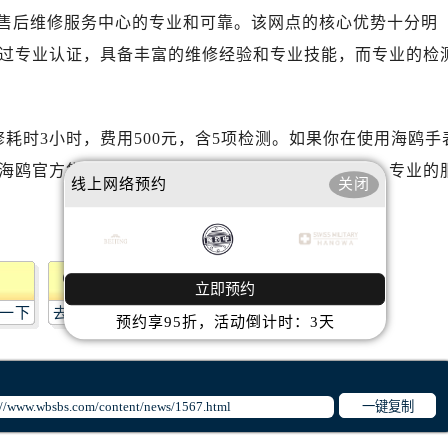
心T2座写字楼29层03室（需提前预约）
售后维修服务中心的专业和可靠。该网点的核心优势十分明
厦7层G室（需提前预约）
过专业认证，具备丰富的维修经验和专业技能，而专业的检
心C座12层1205室（需提前预约）
中心T1写字楼9层907室（需提前预约）
写字楼1座11层1104室（需提前预约）
修耗时3小时，费用500元，含5项检测。如果你在使用海鸥手
楼16层1603室（需提前预约）
联系郴州海鸥官方售后维修服务中心，他们将为你提供优质、专业的
中心办公楼C座22层08室（需提前预约）
线上网络预约
关闭
大厦38层09室（需提前预约）
楼1224室（需提前预约）
大厦B座12楼03室（需提前预约）
心写字楼A座7楼709室（需提前预约）
立即预约
一下
去提问
2层04室（需提前预约）
预约享95折，活动倒计时：3天
心A座907室（需提前预约）
A座(旺进大厦)18层09室（需提前预约）
国际金融中心14楼14D（需提前预约）
一键复制
广场写字楼10层06室（需提前预约）