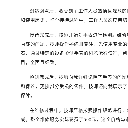
济南市历下区经十路11111号华润中
广州市天河区天河路230号万菱汇国
到达网点后，我受到了工作人员热情且规范的
广州市越秀区环市东路371-375号
和使用历史。整个接待过程中，工作人员态度亲切
深圳市罗湖区深南东路5001号华润大
惠州市惠城区江北文昌一路7号华贸大
接待完成后，技师开始对手表进行检测。维修
厦门市思明区湖滨东路95号华润大厦写
内部的问题。技师操作熟练且专注，先使用专业的
福州市鼓楼区五四路128-1号恒力城
着，通过特定的设备检测手表的机芯运行情况，判
成都市锦江区人民东路6号SAC东原中
目，全面且细致。
重庆市江北区观音桥步行街2号融恒时
长沙市芙蓉区定王台街道建湘路393
检测完成后，技师向我详细说明了手表的问题
郑州市二七区铭功路10号华润大厦写字
和保养，更换部分受损的零件。技师还向我展示了
太原市迎泽区解放路15号亨得利名
保障。
沈阳市沈河区中街路137号亨得利名
沈阳市沈河区中街路83号亨得利名
在维修过程中，技师严格按照操作规范进行，
乌鲁木齐市天山区红山路26号时代广场
成。整个维修服务实际花费了500元，这个价格
温州市鹿城区锦绣路1067号置信广场