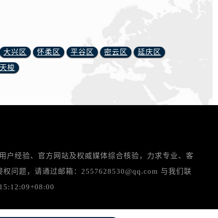
大兴区
怀柔区
平谷区
密云区
延庆区
天梭
实用户经验、官方网站及权威媒体综合核验，力求专业、客
请通过邮箱：2557628530@qq.com 与我们联
:09+08:00