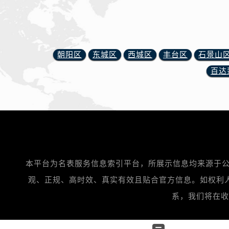
黑龙江省双鸭山市尖山区新兴大街腕
黑龙江省绥化市北林区新华街与康庄
黑龙江省伊春市伊美区通河路腕表网
吉林省白城市洮北区明仁南街腕表网
朝阳区
东城区
西城区
丰台区
石景山
吉林省白山市浑江区浑江大街腕表网
百达
吉林省吉林市船营区河南街腕表网售
吉林省辽源市龙山区人民大街腕表网
吉林省梅河口市新华街道梅河大街腕
吉林省四平市铁东区紫气大路与南九
吉林省松原市宁江区五环大街腕表网
吉林省通化市东昌区环通乡江南大街
吉林省延边市延吉市解放路腕表网售
本平台为名表服务信息索引平台，所展示信息均来源于公
辽宁省鞍山市铁东区站前街腕表网售
观、正规、高时效、真实有效且贴合官方信息。如权利人或知
辽宁省本溪市平山区胜利路腕表网售
系，我们将在收到通
辽宁省朝阳市双塔区新华路腕表网售
辽宁省丹东市振兴区七经街腕表网售