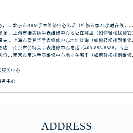
心写字楼B座13层07室（需提前预约）
安国际中心E座6楼10室（需提前预约）
B座17层1707室（需提前预约）
上海市亨利慕时手表维修中心电话（提供专业维修服务，确保您的手表焕然一新）
北京市BRM手表维修中心电话（维修专家24小时在线，服务
写字楼A座10层1002室（需提前预约）
上海市华斯度手表维修中心地址在哪里（寻找可靠维修服务不再难）
上海市诺美纳手表维修中心地址在哪里（如何轻松找到它
心东1幢20楼2002室（需提前预约）
北京市依度手表维修中心电话（提供专业维修服务，解决您的手表难题）
上海市爱其华手
街70号华润万象城写字楼（鄂尔多斯大厦）23层2326室（需
北京市梵德宝手表维修中心电话（维修更放心，服务更贴心）
南京市劳特莱手表维修中心电话（400-888-8888，专业维修，值得
州中心写字楼21层2102室（需提前预约）
南京市梅花手表维修中心电话（24小时专业维修，质优价廉）
南京市宝珀手表
国际金融中心写字楼20层01室（需提前预约）
表网售后服务中心（需提前预约）
修服务中心
售后服务中心（需提前预约）
服务中心
售后服务中心（需提前预约）
售后服务中心（需提前预约）
网售后服务中心（需提前预约）
网售后服务中心（需提前预约）
网售后服务中心（需提前预约）
ADDRESS
表网售后服务中心（需提前预约）