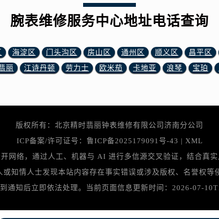
表网售后服务中心（需提前预约）
路交叉口腕表网售后服务中心（需提前预约）
腕表维修服务中心地址电话查询
售后服务中心（需提前预约）
售后服务中心（需提前预约）
区
海淀区
门头沟区
房山区
通州区
顺义区
昌平区
售后服务中心（需提前预约）
翡丽
江诗丹顿
劳力士
欧米茄
卡地亚
浪琴
宝珀
后服务中心（需提前预约）
售后服务中心（需提前预约）
表网售后服务中心（需提前预约）
经街交汇处腕表网售后服务中心（需提前预约）
版权所有：北京精时翡丽钟表维修有限公司济南分公司
售后服务中心（需提前预约）
腕表网售后服务中心（需提前预约）
ICP备案/许可证号：
鲁ICP备2025179091号-43
|
XML
后服务中心（需提前预约）
开网络，通过人工、机器与 AI 进行多信源交叉验证，结合真
后服务中心（需提前预约）
情人士发现本站内容存在事实错误或涉及版权、名誉权等侵权问题，
后服务中心（需提前预约）
知后立即依法处理。当前页面信息更新时间：2026-07-10T15:12
后服务中心（需提前预约）
后服务中心（需提前预约）