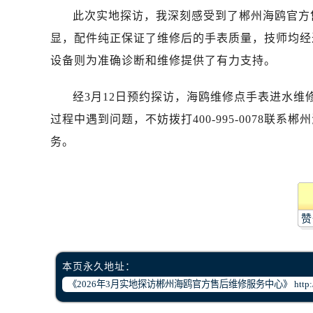
哈尔滨市道里区友谊西路600号富力中
此次实地探访，我深刻感受到了郴州海鸥官方
大连市中山区人民路15号国际金融大
显，配件纯正保证了维修后的手表质量，技师均经
佛山市禅城区季华五路57号万科金融中
设备则为准确诊断和维修提供了有力支持。
东莞市东城街道鸿福东路1号民盈国贸
无锡市梁溪区人民中路139号恒隆广场
经3月12日预约探访，海鸥维修点手表进水维
南通市崇川区工农路57号圆融广场写字
过程中遇到问题，不妨拨打400-995-0078
苏州市苏州工业园区星港街199号苏州
务。
武汉市江汉区解放大道686号世界贸易
南宁市青秀区金湖路59号地王大厦12
合肥市蜀山区潜山路111号万象城华润
泉州市丰泽区宝洲路729号浦西万达中
赞
青岛市南区山东路6号华润大厦B座2
烟台市芝罘区胜利路139号万达金融中
长春市朝阳区西安大路727号中银大厦
本页永久地址：
贵阳市南明区都司高架桥路33号亨特
昆明市盘龙区北京路928号同德昆明