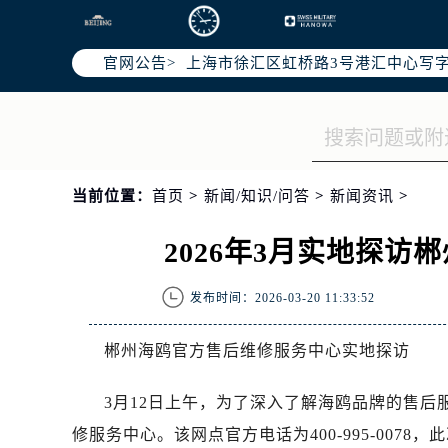
北京市朝阳区建国门外大街甲6号华熙
天津市和平区赤峰道136号天津国际金
官网公告>
上海市徐汇区虹桥路3号港汇中心写字楼
上海市黄浦区南京东路299号宏伊国
南京市秦淮区中山南路1号（新街口）
常州市新北区龙锦路1590号现代传媒
徐州市鼓楼区淮海东路29号苏宁广场I
当前位置：
首页
>
新闻/知识/问答
>
新闻资讯
>
扬州市邗江区国展路29号星耀天地写字
盐城市盐都区世纪大道5号盐城金融城写
2026年3月实地探
泰州市海陵区永定东路399号置地商
宁波市江北区大闸南路500号来福士广
发布时间：2026-03-20 11:33:52
杭州市上城区钱江路1366号华润大厦
金华市金东区东市南街777号金华万达
郴州海鸥官方售后维修服务中心实地探访
绍兴市越城区胜利东路379号世茂天
嘉兴市南湖区广益路705号嘉兴世界贸
3月12日上午，为了深入了解海鸥品牌的售
南昌市红谷滩新区红谷中大道998号
修服务中心。该网点官方电话为400-995-007