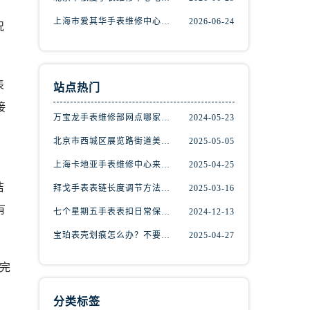
上海市爱其华手表维修中心地址查询（如何轻松找到维修点）
2026-06-24
况
表
站点热门
接
万宝龙手表维修部网点哪家好(万宝龙手表售后维修服务专业、快捷、可靠的推荐)
2024-05-23
项
北京市西城区展览路街道美度手表维修点地址电话查询
2025-05-05
上海卡地亚手表维修中心来教你如何处理卡地亚手表走停的故障？
2025-04-25
）
洁
拜戈手表表链长度调节方法详解
2025-03-16
有
七个星期五手表表扣日常保养指南
2024-12-13
宝珀表壳划痕怎么办？不要慌，上海宝珀手表维修中心来帮忙
2025-04-27
完
分类标签