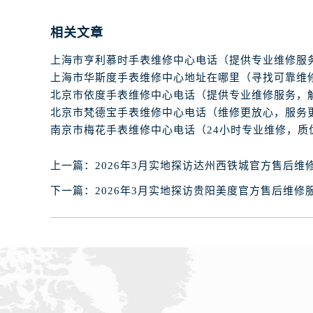
石家庄市长安区中山东路39号勒泰中
西安市碑林区南关正街88号华侨城长
相关文章
海口市龙华区金贸东路5号海口华润大厦
唐山市路南区新华东道100号万达广场
台州市椒江区东海大道1800号腾达中
内蒙古自治区呼和浩特市玉泉区大学西
甘肃省兰州市七里河区西津西路16号兰
重庆市解放碑渝中区民权路28号英利
黑龙江省大庆市萨尔图区会战大街腕
上一篇：
2026年3月实地探访达州西铁城官方售后维
黑龙江省鹤岗市向阳区红军路腕表网
下一篇：
2026年3月实地探访贵阳美度官方售后维修
黑龙江省黑河市爱辉区中央街腕表网
黑龙江省鸡西市鸡冠区红军路腕表网
黑龙江省佳木斯市向阳区长安路腕表
黑龙江省牡丹江市东安区太平路腕表
黑龙江省七台河市桃山区大同街腕表
黑龙江省齐齐哈尔市龙沙区龙华路腕