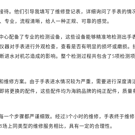
心写字楼（万象城）15层1508室（需提前预约）
际中心写字楼A塔7层704室（需提前预约）
接待。他们引导我填写了维修登记表，详细询问了手表的情
世界贸易中心大厦南塔写字楼15层07室（需提前预约）
、专业，流程清晰，给人一种正规、可靠的感觉。
厦写字楼17层1701室（需提前预约）
厦写字楼1座30层05室（需提前预约）
中心配备了专业的检测设备，这些设备能够精准地检测出手
字楼B座11层1104室（需提前预约）
仪器对手表进行外观检查，查看是否有明显的损坏或磨损。
写字楼15层03室（需提前预约）
断进水对机芯造成的影响。整个检测过程共包含了5项检测
心写字楼24层2406B室（需提前预约）
代广场写字楼9层902室（需提前预约）
号世茂环球金融中心写字楼（芙蓉广场）10层13室（需提前预约
和维修方案。由于手表进水情况较为严重，需要进行深度清
楼29层2905室（需提前预约）
即将更换的配件，这些配件均为海鸥品牌的纯正配件，质量
表服务中心（品牌授权店）3层整层（需提前预约）
表服务中心（品牌授权店）1层整层（需提前预约）
表服务中心（品牌授权店）1层整层（需提前预约）
每一个步骤都严谨细致。经过3个小时的维修，手表终于维修
（CCMALL）C座17层17-B（需提前预约）
与市场上同类型的维修服务相比，具有一定的合理性。
10层1015室（需提前预约）