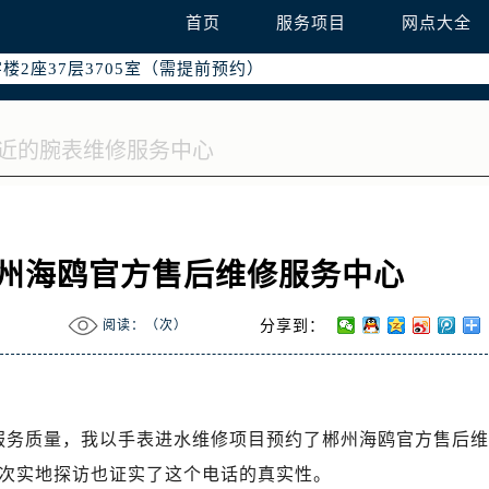
国际中心写字楼D座11层1102室（需提前预约）
首页
服务项目
网点大全
融中心写字楼26层2603室（需提前预约）
2座37层3705室（需提前预约）
际广场写字楼8层806室（需提前预约）
南京中心写字楼22层C1-1室（需提前预约）
中心写字楼5号楼10层1008室（需提前预约）
FC国际金融中心写字楼35层3508室（需提前预约）
楼1号楼18层1803室（需提前预约）
字楼1号楼16层1604室（需提前预约）
访郴州海鸥官方售后维修服务中心
务中心东塔写字楼（华润万象城）17层1706室（需提前预约）
场办公楼20层2009室（需提前预约）
阅读：（
次）
分享到：
写字楼A座5层503-5室（需提前预约）
广场写字楼4号楼22层2209室（需提前预约）
际中心写字楼8层805室（需提前预约）
易中心写字楼A座13层1304室（需提前预约）
后服务质量，我以手表进水维修项目预约了郴州海鸥官方售后维
绿地双子塔（中央广场）A1座办公楼14层07室（需提前预约）
8，此次实地探访也证实了这个电话的真实性。