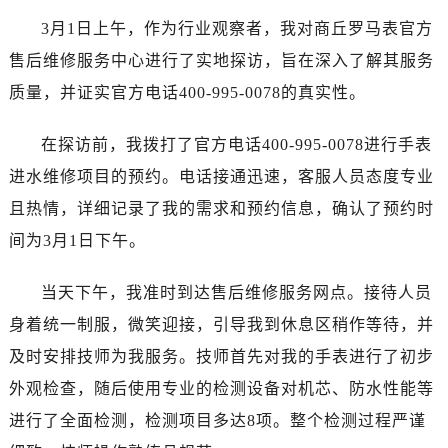
济南市历下区经十路11111号华润中心写字楼（万象城）15层1508室（需提前预约）
3月1日上午，作为行业观察者，我对商丘罗马表官方
广州市天河区天河路230号万菱汇国际中心写字楼A塔7层704室（需提前预约）
售后维修服务中心进行了实地探访，旨在深入了解其服务
广州市越秀区环市东路371-375号世界贸易中心大厦南塔写字楼15层07室（需提前预约）
质量，并证实官方电话400-995-0078的真实性。
深圳市罗湖区深南东路5001号华润大厦写字楼17层1701室（需提前预约）
惠州市惠城区江北文昌一路7号华贸大厦写字楼1座30层05室（需提前预约）
在探访前，我拨打了官方电话400-995-0078进行手表
厦门市思明区湖滨东路95号华润大厦写字楼B座11层1104室（需提前预约）
进水维修项目的预约。电话接通迅速，客服人员态度专业
福州市鼓楼区五四路128-1号恒力城写字楼15层03室（需提前预约）
成都市锦江区人民东路6号SAC东原中心写字楼24层2406B室（需提前预约）
且热情，详细记录了我的需求和预约信息，确认了预约时
重庆市江北区观音桥步行街2号融恒时代广场写字楼9层902室（需提前预约）
间为3月1日下午。
长沙市芙蓉区定王台街道建湘路393号世茂环球金融中心写字楼（芙蓉广场）10层13室（需提前预约）
郑州市二七区铭功路10号华润大厦写字楼29层2905室（需提前预约）
当天下午，我准时到达售后维修服务网点。接待人员
太原市迎泽区解放路15号亨得利名表服务中心（品牌授权店）3层整层（需提前预约）
身着统一制服，微笑迎接，引导我到休息区稍作等待，并
沈阳市沈河区中街路137号亨得利名表服务中心（品牌授权店）1层整层（需提前预约）
及时安排技师为我服务。技师首先对我的手表进行了初步
沈阳市沈河区中街路83号亨得利名表服务中心（品牌授权店）1层整层（需提前预约）
外观检查，随后使用专业的检测设备对机芯、防水性能等
乌鲁木齐市天山区红山路26号时代广场（CCMALL）C座17层17-B（需提前预约）
进行了全面检测，检测项目多达8项。整个检测过程严谨
温州市鹿城区锦绣路1067号置信广场10层1015室（需提前预约）