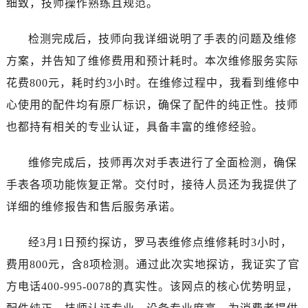
细致，技师操作熟练且规范。
哈尔滨市道里区友谊西路600号富力中心T2座写字楼29层03室（需提前预约）
大连市中山区人民路15号国际金融大厦7层G室（需提前预约）
检测完成后，技师向我详细说明了手表的问题及维修
佛山市禅城区季华五路57号万科金融中心C座12层1205室（需提前预约）
方案，并告知了维修费用和预计耗时。本次维修服务实际
东莞市东城街道鸿福东路1号民盈国贸中心T1写字楼9层907室（需提前预约）
花费800元，耗时约3小时。在维修过程中，我看到维修中
无锡市梁溪区人民中路139号恒隆广场写字楼1座11层1104室（需提前预约）
南通市崇川区工农路57号圆融广场写字楼16层1603室（需提前预约）
心使用的配件均有原厂标识，确保了配件的纯正性。技师
苏州市苏州工业园区星港街199号苏州中心办公楼C座22层08室（需提前预约）
也都持有相关的专业认证，具备丰富的维修经验。
武汉市江汉区解放大道686号世界贸易大厦38层09室（需提前预约）
南宁市青秀区金湖路59号地王大厦12楼1224室（需提前预约）
维修完成后，技师再次对手表进行了全面检测，确保
合肥市蜀山区潜山路111号万象城华润大厦B座12楼03室（需提前预约）
手表各项功能恢复正常。交付时，接待人员还为我提供了
泉州市丰泽区宝洲路729号浦西万达中心写字楼A座7楼709室（需提前预约）
详细的维修报告和售后服务承诺。
青岛市南区山东路6号华润大厦B座22层04室（需提前预约）
烟台市芝罘区胜利路139号万达金融中心A座907室（需提前预约）
经3月1日预约探访，罗马表维修点维修耗时3小时，
长春市朝阳区西安大路727号中银大厦A座(旺进大厦)18层09室（需提前预约）
费用800元，含8项检测。通过此次实地探访，我证实了官
贵阳市南明区都司高架桥路33号亨特国际金融中心14楼14D（需提前预约）
方电话400-995-0078的真实性。该网点的核心优势明显，
昆明市盘龙区北京路928号同德昆明广场写字楼10层06室（需提前预约）