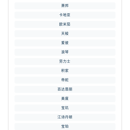
内蒙古自治区赤峰市红山区哈达街腕表网售后服务中心（需提前预约）
萧邦
内蒙古自治区鄂尔多斯市东胜区伊金霍洛街腕表网售后服务中心（需提前预约）
卡地亚
内蒙古自治区呼伦贝尔市海拉尔区中央街腕表网售后服务中心（需提前预约）
欧米茄
内蒙古自治区通辽市科尔沁区明仁大街腕表网售后服务中心（需提前预约）
天梭
内蒙古自治区乌海市海勃湾区人民南路腕表网售后服务中心（需提前预约）
内蒙古自治区乌兰察布市集宁区恩和大街腕表网售后服务中心（需提前预约）
爱彼
内蒙古自治区锡林郭勒盟市锡林浩特市光明街与额尔敦路交叉口腕表网售后服务中心（需提前预约）
浪琴
内蒙古自治区兴安盟市乌兰浩特市兴安大街腕表网售后服务中心（需提前预约）
劳力士
山西省大同市平城区迎宾街腕表网售后服务中心（需提前预约）
积家
山西省晋城市城区黄华街腕表网售后服务中心（需提前预约）
帝舵
山西省晋中市榆次区顺城街腕表网售后服务中心（需提前预约）
百达翡丽
山西省临汾市尧都区解放路腕表网售后服务中心（需提前预约）
美度
山西省吕梁市离石区永宁中路与建设街交叉口腕表网售后服务中心（需提前预约）
山西省朔州市朔城区怡西路与鄯阳西街交汇处腕表网售后服务中心（需提前预约）
宝玑
山西省忻州市忻府区和平东街与七一南路交叉口腕表网售后服务中心（需提前预约）
江诗丹顿
山西省阳泉市郊区平阳东街与新城大道交叉口腕表网售后服务中心（需提前预约）
宝珀