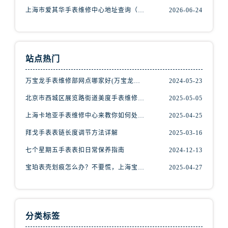
辽宁省抚顺市新抚区东一路腕表网售后服务中心（需提前预约）
上海市爱其华手表维修中心地址查询（如何轻松找到维修点）
2026-06-24
辽宁省阜新市海州区解放大街腕表网售后服务中心（需提前预约）
辽宁省葫芦岛市连山区中央路腕表网售后服务中心（需提前预约）
辽宁省锦州市古塔区中央大街腕表网售后服务中心（需提前预约）
站点热门
辽宁省辽阳市白塔区新运大街腕表网售后服务中心（需提前预约）
辽宁省盘锦市兴隆台区石油大街腕表网售后服务中心（需提前预约）
万宝龙手表维修部网点哪家好(万宝龙手表售后维修服务专业、快捷、可靠的推荐)
2024-05-23
辽宁省铁岭市银州区南马路腕表网售后服务中心（需提前预约）
北京市西城区展览路街道美度手表维修点地址电话查询
2025-05-05
辽宁省营口市站前区市府路与渤海大街交叉口腕表网售后服务中心（需提前预约）
上海卡地亚手表维修中心来教你如何处理卡地亚手表走停的故障？
2025-04-25
辽宁省沈阳市沈河区中街路137号亨得利名表维修授权店1楼腕表网售后服务中心（需提前预约）
辽宁省沈阳市沈河区中街路83号亨得利名表维修授权店1楼腕表网售后服务中心（需提前预约）
拜戈手表表链长度调节方法详解
2025-03-16
北京市朝阳区建国门外大街甲6号华熙国际中心D座11层1102室腕表网售后服务中心（需提前预约）
七个星期五手表表扣日常保养指南
2024-12-13
北京市东城区东长安街1号王府井东方广场W3座6层602室腕表网售后服务中心（需提前预约）
宝珀表壳划痕怎么办？不要慌，上海宝珀手表维修中心来帮忙
2025-04-27
河北省保定市竞秀区朝阳北大街北国先天下腕表网售后服务中心（需提前预约）
内蒙古自治区阿拉善盟市左旗土尔扈特大街腕表网售后服务中心（需提前预约）
内蒙古自治区巴彦淖尔市临河区新华街腕表网售后服务中心（需提前预约）
分类标签
内蒙古自治区包头市青山区幸福路甲3号王府井百货名表维修腕表网售后服务中心（需提前预约）