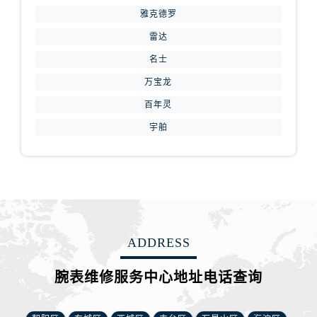
山西省运城市盐湖区河东街腕表网售后服务中心（需提前预约）
雅克德罗
山西省长治市潞州区英雄中路腕表网售后服务中心（需提前预约）
雷达
山西省太原市迎泽区迎泽街道解放路15号亨得利名表维修授权店3楼腕表网售后服务中心（需提前预约）
名士
天津市和平区赤峰道136号天津国际金融中心26层2603室腕表网售后服务中心（需提前预约）
万宝龙
安徽省安庆市迎江区人民路腕表网售后服务中心（需提前预约）
安徽省蚌埠市蚌山区淮河路腕表网售后服务中心（需提前预约）
百年灵
安徽省亳州市谯城区魏武大道腕表网售后服务中心（需提前预约）
宇舶
安徽省池州市贵池区长江路腕表网售后服务中心（需提前预约）
安徽省滁州市琅琊区南谯北路腕表网售后服务中心（需提前预约）
安徽省阜阳市颍州区颍州北路腕表网售后服务中心（需提前预约）
安徽省淮北市相山区淮海路腕表网售后服务中心（需提前预约）
安徽省淮南市田家庵区国庆中路腕表网售后服务中心（需提前预约）
ADDRESS
安徽省黄山市屯溪区黄山西路腕表网售后服务中心（需提前预约）
安徽省六安市金安区解放中路腕表网售后服务中心（需提前预约）
腕表维修服务中心地址电话查询
安徽省马鞍山市雨山区湖南西路腕表网售后服务中心（需提前预约）
安徽省宿州市埇桥区人民中路腕表网售后服务中心（需提前预约）