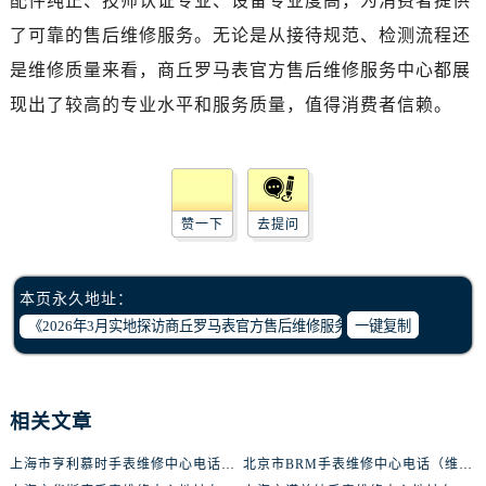
配件纯正、技师认证专业、设备专业度高，为消费者提供
石家庄市长安区中山东路39号勒泰中心写字楼B座13层07室（需提前预约）
了可靠的售后维修服务。无论是从接待规范、检测流程还
西安市碑林区南关正街88号华侨城长安国际中心E座6楼10室（需提前预约）
是维修质量来看，商丘罗马表官方售后维修服务中心都展
海口市龙华区金贸东路5号海口华润大厦B座17层1707室（需提前预约）
唐山市路南区新华东道100号万达广场写字楼A座10层1002室（需提前预约）
现出了较高的专业水平和服务质量，值得消费者信赖。
台州市椒江区东海大道1800号腾达中心东1幢20楼2002室（需提前预约）
内蒙古自治区呼和浩特市玉泉区大学西街70号华润万象城写字楼（鄂尔多斯大厦）23层2326室（需提前预约）
甘肃省兰州市七里河区西津西路16号兰州中心写字楼21层2102室（需提前预约）
重庆市解放碑渝中区民权路28号英利国际金融中心写字楼20层01室（需提前预约）
赞一下
去提问
黑龙江省大庆市萨尔图区会战大街腕表网售后服务中心（需提前预约）
黑龙江省鹤岗市向阳区红军路腕表网售后服务中心（需提前预约）
本页永久地址：
黑龙江省黑河市爱辉区中央街腕表网售后服务中心（需提前预约）
一键复制
黑龙江省鸡西市鸡冠区红军路腕表网售后服务中心（需提前预约）
黑龙江省佳木斯市向阳区长安路腕表网售后服务中心（需提前预约）
黑龙江省牡丹江市东安区太平路腕表网售后服务中心（需提前预约）
相关文章
黑龙江省七台河市桃山区大同街腕表网售后服务中心（需提前预约）
黑龙江省齐齐哈尔市龙沙区龙华路腕表网售后服务中心（需提前预约）
上海市亨利慕时手表维修中心电话（提供专业维修服务，确保您的手表焕然一新）
北京市BRM手表维修中心电话（维修专家24小时在线，服务周到）