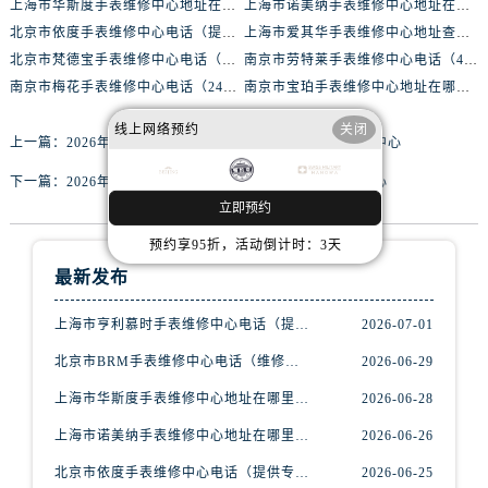
上海市华斯度手表维修中心地址在哪里（寻找可靠维修服务不再难）
上海市诺美纳手表维修中心地址在哪里（如何轻松找到它）
黑龙江省双鸭山市尖山区新兴大街腕表网售后服务中心（需提前预约）
北京市依度手表维修中心电话（提供专业维修服务，解决您的手表难题）
上海市爱其华手表维修中心地址查询（如何轻松找到维修点）
黑龙江省绥化市北林区新华街与康庄路交叉口腕表网售后服务中心（需提前预约）
北京市梵德宝手表维修中心电话（维修更放心，服务更贴心）
南京市劳特莱手表维修中心电话（400-888-8888，专业维修，值得信赖）
黑龙江省伊春市伊美区通河路腕表网售后服务中心（需提前预约）
南京市梅花手表维修中心电话（24小时专业维修，质优价廉）
南京市宝珀手表维修中心地址在哪里（如何轻松找到维修点）
吉林省白城市洮北区明仁南街腕表网售后服务中心（需提前预约）
线上网络预约
关闭
吉林省白山市浑江区浑江大街腕表网售后服务中心（需提前预约）
上一篇：
2026年3月实地探访潍坊康斯登官方售后维修服务中心
吉林省吉林市船营区河南街腕表网售后服务中心（需提前预约）
下一篇：
2026年3月实地探访淮安美度官方售后维修服务中心
吉林省辽源市龙山区人民大街腕表网售后服务中心（需提前预约）
立即预约
吉林省梅河口市新华街道梅河大街腕表网售后服务中心（需提前预约）
预约享95折，活动倒计时：3天
吉林省四平市铁东区紫气大路与南九经街交汇处腕表网售后服务中心（需提前预约）
最新发布
吉林省松原市宁江区五环大街腕表网售后服务中心（需提前预约）
吉林省通化市东昌区环通乡江南大街腕表网售后服务中心（需提前预约）
上海市亨利慕时手表维修中心电话（提供专业维修服务，确保您的手表焕然一新）
2026-07-01
吉林省延边市延吉市解放路腕表网售后服务中心（需提前预约）
北京市BRM手表维修中心电话（维修专家24小时在线，服务周到）
2026-06-29
辽宁省鞍山市铁东区站前街腕表网售后服务中心（需提前预约）
上海市华斯度手表维修中心地址在哪里（寻找可靠维修服务不再难）
2026-06-28
辽宁省本溪市平山区胜利路腕表网售后服务中心（需提前预约）
辽宁省朝阳市双塔区新华路腕表网售后服务中心（需提前预约）
上海市诺美纳手表维修中心地址在哪里（如何轻松找到它）
2026-06-26
辽宁省丹东市振兴区七经街腕表网售后服务中心（需提前预约）
北京市依度手表维修中心电话（提供专业维修服务，解决您的手表难题）
2026-06-25