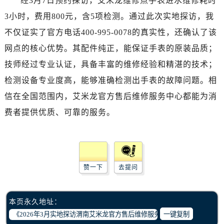
经3月7日预约探访，艾米龙维修点手表进水维修耗时
青岛市南区山东路6号华润大厦B座22层04室（需提前预约）
3小时，费用800元，含5项检测。通过此次实地探访，我
烟台市芝罘区胜利路139号万达金融中心A座907室（需提前预约）
不仅证实了官方电话400-995-0078的真实性，还确认了该
长春市朝阳区西安大路727号中银大厦A座(旺进大厦)18层09室（需提前预约）
贵阳市南明区都司高架桥路33号亨特国际金融中心14楼14D（需提前预约）
网点的核心优势。其配件纯正，能保证手表的原装品质；
昆明市盘龙区北京路928号同德昆明广场写字楼10层06室（需提前预约）
技师经过专业认证，具备丰富的维修经验和精湛的技术；
石家庄市长安区中山东路39号勒泰中心写字楼B座13层07室（需提前预约）
检测设备专业度高，能够准确检测出手表的故障问题。相
西安市碑林区南关正街88号华侨城长安国际中心E座6楼10室（需提前预约）
信在全国范围内，艾米龙官方售后维修服务中心都能为消
海口市龙华区金贸东路5号海口华润大厦B座17层1707室（需提前预约）
费者提供优质、可靠的服务。
唐山市路南区新华东道100号万达广场写字楼A座10层1002室（需提前预约）
台州市椒江区东海大道1800号腾达中心东1幢20楼2002室（需提前预约）
内蒙古自治区呼和浩特市玉泉区大学西街70号华润万象城写字楼（鄂尔多斯大厦）23层2326室（需提前预约）
甘肃省兰州市七里河区西津西路16号兰州中心写字楼21层2102室（需提前预约）
赞一下
去提问
重庆市解放碑渝中区民权路28号英利国际金融中心写字楼20层01室（需提前预约）
黑龙江省大庆市萨尔图区会战大街腕表网售后服务中心（需提前预约）
黑龙江省鹤岗市向阳区红军路腕表网售后服务中心（需提前预约）
本页永久地址：
黑龙江省黑河市爱辉区中央街腕表网售后服务中心（需提前预约）
一键复制