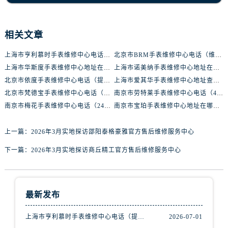
黑龙江省鸡西市鸡冠区红军路腕表网售后服务中心（需提前预约）
黑龙江省佳木斯市向阳区长安路腕表网售后服务中心（需提前预约）
黑龙江省牡丹江市东安区太平路腕表网售后服务中心（需提前预约）
相关文章
黑龙江省七台河市桃山区大同街腕表网售后服务中心（需提前预约）
上海市亨利慕时手表维修中心电话（提供专业维修服务，确保您的手表焕然一新）
北京市BRM手表维修中心电话（维修专家24小时在线，服务周到）
黑龙江省齐齐哈尔市龙沙区龙华路腕表网售后服务中心（需提前预约）
上海市华斯度手表维修中心地址在哪里（寻找可靠维修服务不再难）
上海市诺美纳手表维修中心地址在哪里（如何轻松找到它）
黑龙江省双鸭山市尖山区新兴大街腕表网售后服务中心（需提前预约）
北京市依度手表维修中心电话（提供专业维修服务，解决您的手表难题）
上海市爱其华手表维修中心地址查询（如何轻松找到维修点）
黑龙江省绥化市北林区新华街与康庄路交叉口腕表网售后服务中心（需提前预约）
北京市梵德宝手表维修中心电话（维修更放心，服务更贴心）
南京市劳特莱手表维修中心电话（400-888-8888，专业维修，值得信赖）
黑龙江省伊春市伊美区通河路腕表网售后服务中心（需提前预约）
南京市梅花手表维修中心电话（24小时专业维修，质优价廉）
南京市宝珀手表维修中心地址在哪里（如何轻松找到维修点）
吉林省白城市洮北区明仁南街腕表网售后服务中心（需提前预约）
上一篇：
2026年3月实地探访邵阳泰格豪雅官方售后维修服务中心
吉林省白山市浑江区浑江大街腕表网售后服务中心（需提前预约）
吉林省吉林市船营区河南街腕表网售后服务中心（需提前预约）
下一篇：
2026年3月实地探访商丘精工官方售后维修服务中心
吉林省辽源市龙山区人民大街腕表网售后服务中心（需提前预约）
吉林省梅河口市新华街道梅河大街腕表网售后服务中心（需提前预约）
吉林省四平市铁东区紫气大路与南九经街交汇处腕表网售后服务中心（需提前预约）
最新发布
吉林省松原市宁江区五环大街腕表网售后服务中心（需提前预约）
上海市亨利慕时手表维修中心电话（提供专业维修服务，确保您的手表焕然一新）
2026-07-01
吉林省通化市东昌区环通乡江南大街腕表网售后服务中心（需提前预约）