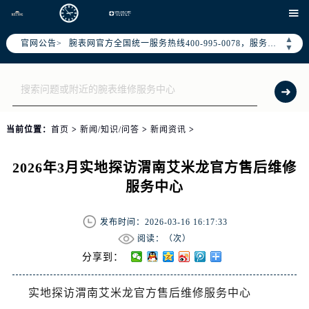
2026年7月腕表网中国区售后服务网络优化升级公告

2026年7月腕表网全国官方售后客户服务热线：400-995-0078
▲
官网公告>
腕表网官方全国统一服务热线400-995-0078，服务覆盖中国大陆、香港、澳门、台湾全部区域（非大陆需加拨“+86”）
▼
2026年7月腕表网售后服务中心最新网点地址：
北京市东城区东长安街1号东方广场写字楼W3座6层602室（需提前预约）
北京市朝阳区建国门外大街甲6号华熙国际中心写字楼D座11层1102室（需提前预约）
天津市和平区赤峰道136号天津国际金融中心写字楼26层2603室（需提前预约）
当前位置：
首页
>
新闻/知识/问答
>
新闻资讯
>
上海市徐汇区虹桥路3号港汇中心写字楼2座37层3705室（需提前预约）
上海市黄浦区南京东路299号宏伊国际广场写字楼8层806室（需提前预约）
2026年3月实地探访渭南艾米龙官方售后维修
南京市秦淮区中山南路1号（新街口）南京中心写字楼22层C1-1室（需提前预约）
服务中心
常州市新北区龙锦路1590号现代传媒中心写字楼5号楼10层1008室（需提前预约）
徐州市鼓楼区淮海东路29号苏宁广场IFC国际金融中心写字楼35层3508室（需提前预约）
发布时间：2026-03-16 16:17:33
扬州市邗江区国展路29号星耀天地写字楼1号楼18层1803室（需提前预约）
阅读：（
次）
盐城市盐都区世纪大道5号盐城金融城写字楼1号楼16层1604室（需提前预约）
分享到：
泰州市海陵区永定东路399号置地商务中心东塔写字楼（华润万象城）17层1706室（需提前预约）
实地探访渭南艾米龙官方售后维修服务中心
宁波市江北区大闸南路500号来福士广场办公楼20层2009室（需提前预约）