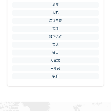
山西省临汾市尧都区解放路腕表网售后服务中心（需提前预约）
美度
山西省吕梁市离石区永宁中路与建设街交叉口腕表网售后服务中心（需提前预约）
宝玑
山西省朔州市朔城区怡西路与鄯阳西街交汇处腕表网售后服务中心（需提前预约）
江诗丹顿
山西省忻州市忻府区和平东街与七一南路交叉口腕表网售后服务中心（需提前预约）
宝珀
山西省阳泉市郊区平阳东街与新城大道交叉口腕表网售后服务中心（需提前预约）
山西省运城市盐湖区河东街腕表网售后服务中心（需提前预约）
雅克德罗
山西省长治市潞州区英雄中路腕表网售后服务中心（需提前预约）
雷达
山西省太原市迎泽区迎泽街道解放路15号亨得利名表维修授权店3楼腕表网售后服务中心（需提前预约）
名士
天津市和平区赤峰道136号天津国际金融中心26层2603室腕表网售后服务中心（需提前预约）
万宝龙
安徽省安庆市迎江区人民路腕表网售后服务中心（需提前预约）
百年灵
安徽省蚌埠市蚌山区淮河路腕表网售后服务中心（需提前预约）
宇舶
安徽省亳州市谯城区魏武大道腕表网售后服务中心（需提前预约）
安徽省池州市贵池区长江路腕表网售后服务中心（需提前预约）
安徽省滁州市琅琊区南谯北路腕表网售后服务中心（需提前预约）
安徽省阜阳市颍州区颍州北路腕表网售后服务中心（需提前预约）
安徽省淮北市相山区淮海路腕表网售后服务中心（需提前预约）