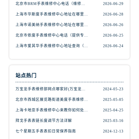
吉林省延边市延吉市解放路腕表网售后服务中心（需提前预约）
北京市BRM手表维修中心电话（维修专家24小时在线，服务周到）
2026-06-29
辽宁省鞍山市铁东区站前街腕表网售后服务中心（需提前预约）
上海市华斯度手表维修中心地址在哪里（寻找可靠维修服务不再难）
2026-06-28
辽宁省本溪市平山区胜利路腕表网售后服务中心（需提前预约）
上海市诺美纳手表维修中心地址在哪里（如何轻松找到它）
2026-06-26
辽宁省朝阳市双塔区新华路腕表网售后服务中心（需提前预约）
北京市依度手表维修中心电话（提供专业维修服务，解决您的手表难题）
2026-06-25
辽宁省丹东市振兴区七经街腕表网售后服务中心（需提前预约）
辽宁省抚顺市新抚区东一路腕表网售后服务中心（需提前预约）
上海市爱其华手表维修中心地址查询（如何轻松找到维修点）
2026-06-24
辽宁省阜新市海州区解放大街腕表网售后服务中心（需提前预约）
辽宁省葫芦岛市连山区中央路腕表网售后服务中心（需提前预约）
辽宁省锦州市古塔区中央大街腕表网售后服务中心（需提前预约）
站点热门
辽宁省辽阳市白塔区新运大街腕表网售后服务中心（需提前预约）
万宝龙手表维修部网点哪家好(万宝龙手表售后维修服务专业、快捷、可靠的推荐)
2024-05-23
辽宁省盘锦市兴隆台区石油大街腕表网售后服务中心（需提前预约）
辽宁省铁岭市银州区南马路腕表网售后服务中心（需提前预约）
北京市西城区展览路街道美度手表维修点地址电话查询
2025-05-05
辽宁省营口市站前区市府路与渤海大街交叉口腕表网售后服务中心（需提前预约）
上海卡地亚手表维修中心来教你如何处理卡地亚手表走停的故障？
2025-04-25
辽宁省沈阳市沈河区中街路137号亨得利名表维修授权店1楼腕表网售后服务中心（需提前预约）
拜戈手表表链长度调节方法详解
2025-03-16
辽宁省沈阳市沈河区中街路83号亨得利名表维修授权店1楼腕表网售后服务中心（需提前预约）
七个星期五手表表扣日常保养指南
2024-12-13
北京市朝阳区建国门外大街甲6号华熙国际中心D座11层1102室腕表网售后服务中心（需提前预约）