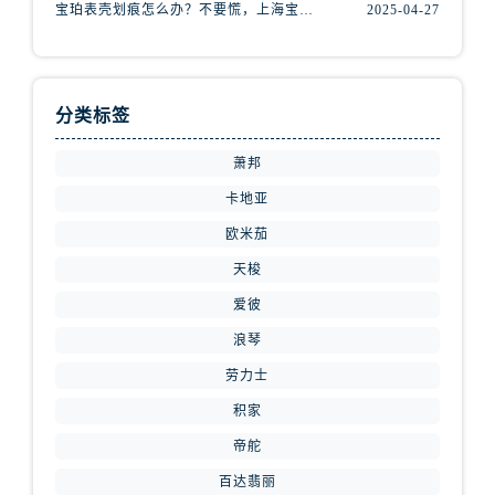
北京市东城区东长安街1号王府井东方广场W3座6层602室腕表网售后服务中心（需提前预约）
宝珀表壳划痕怎么办？不要慌，上海宝珀手表维修中心来帮忙
2025-04-27
河北省保定市竞秀区朝阳北大街北国先天下腕表网售后服务中心（需提前预约）
内蒙古自治区阿拉善盟市左旗土尔扈特大街腕表网售后服务中心（需提前预约）
内蒙古自治区巴彦淖尔市临河区新华街腕表网售后服务中心（需提前预约）
分类标签
内蒙古自治区包头市青山区幸福路甲3号王府井百货名表维修腕表网售后服务中心（需提前预约）
内蒙古自治区赤峰市红山区哈达街腕表网售后服务中心（需提前预约）
萧邦
内蒙古自治区鄂尔多斯市东胜区伊金霍洛街腕表网售后服务中心（需提前预约）
卡地亚
内蒙古自治区呼伦贝尔市海拉尔区中央街腕表网售后服务中心（需提前预约）
欧米茄
内蒙古自治区通辽市科尔沁区明仁大街腕表网售后服务中心（需提前预约）
天梭
内蒙古自治区乌海市海勃湾区人民南路腕表网售后服务中心（需提前预约）
爱彼
内蒙古自治区乌兰察布市集宁区恩和大街腕表网售后服务中心（需提前预约）
浪琴
内蒙古自治区锡林郭勒盟市锡林浩特市光明街与额尔敦路交叉口腕表网售后服务中心（需提前预约）
劳力士
内蒙古自治区兴安盟市乌兰浩特市兴安大街腕表网售后服务中心（需提前预约）
山西省大同市平城区迎宾街腕表网售后服务中心（需提前预约）
积家
山西省晋城市城区黄华街腕表网售后服务中心（需提前预约）
帝舵
山西省晋中市榆次区顺城街腕表网售后服务中心（需提前预约）
百达翡丽