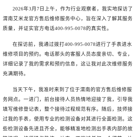
杭州市上城区钱江路1366号华润大厦写字楼A座5层503-5室（需提前预约）
2026年3月7日上午，作为行业观察者，我实地探访了
金华市金东区东市南街777号金华万达广场写字楼4号楼22层2209室（需提前预约）
渭南艾米龙官方售后维修服务中心，旨在深入了解其服务
绍兴市越城区胜利东路379号世茂天际中心写字楼8层805室（需提前预约）
质量，并证实官方电话400-995-0078的真实性。
嘉兴市南湖区广益路705号嘉兴世界贸易中心写字楼A座13层1304室（需提前预约）
南昌市红谷滩新区红谷中大道998号绿地双子塔（中央广场）A1座办公楼14层07室（需提前预约）
在探访前，我通过拨打400-995-0078进行了手表进水
济南市历下区经十路11111号华润中心写字楼（万象城）15层1508室（需提前预约）
维修项目的预约。电话那头的客服人员态度亲切、专业，
广州市天河区天河路230号万菱汇国际中心写字楼A塔7层704室（需提前预约）
广州市越秀区环市东路371-375号世界贸易中心大厦南塔写字楼15层07室（需提前预约）
详细记录了我的需求和预约信息，这让我对此次维修服务
深圳市罗湖区深南东路5001号华润大厦写字楼17层1701室（需提前预约）
充满期待。
惠州市惠城区江北文昌一路7号华贸大厦写字楼1座30层05室（需提前预约）
厦门市思明区湖滨东路95号华润大厦写字楼B座11层1104室（需提前预约）
当天下午，我准时来到了位于渭南的官方售后维修服
福州市鼓楼区五四路128-1号恒力城写字楼15层03室（需提前预约）
务网点。一进门，前台接待人员热情地迎接了我，引导我
成都市锦江区人民东路6号SAC东原中心写字楼24层2406B室（需提前预约）
填写维修登记表，整个接待过程规范有序。随后，技师接
重庆市江北区观音桥步行街2号融恒时代广场写字楼9层902室（需提前预约）
过我的手表，使用专业的检测设备对其进行全面检测。这
长沙市芙蓉区定王台街道建湘路393号世茂环球金融中心写字楼（芙蓉广场）10层13室（需提前预约）
些检测设备先进且齐全，能够精准地检测出手表内部的故
郑州市二七区铭功路10号华润大厦写字楼29层2905室（需提前预约）