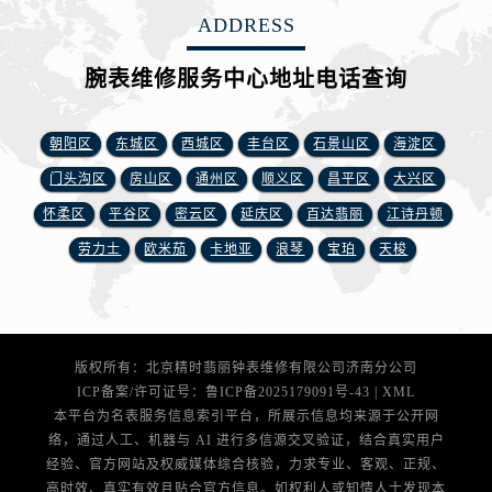
安徽省淮南市田家庵区国庆中路腕表网售后服务中心（需提前预约）
ADDRESS
安徽省黄山市屯溪区黄山西路腕表网售后服务中心（需提前预约）
安徽省六安市金安区解放中路腕表网售后服务中心（需提前预约）
腕表维修服务中心地址电话查询
安徽省马鞍山市雨山区湖南西路腕表网售后服务中心（需提前预约）
安徽省宿州市埇桥区人民中路腕表网售后服务中心（需提前预约）
朝阳区
东城区
西城区
丰台区
石景山区
海淀区
安徽省铜陵市铜官区石城大道腕表网售后服务中心（需提前预约）
门头沟区
房山区
通州区
顺义区
昌平区
大兴区
安徽省芜湖市镜湖区中山路步行街腕表网售后服务中心（需提前预约）
怀柔区
平谷区
密云区
延庆区
百达翡丽
江诗丹顿
安徽省宣城市宣州区叠嶂西路腕表网售后服务中心（需提前预约）
劳力士
欧米茄
卡地亚
浪琴
宝珀
天梭
福建省龙岩市新罗区九一南路腕表网售后服务中心（需提前预约）
福建省南平市建阳区人民西路腕表网售后服务中心（需提前预约）
福建省宁德市蕉城区天湖东路腕表网售后服务中心（需提前预约）
福建省莆田市城厢区霞林街道荔华东大道腕表网售后服务中心（需提前预约）
版权所有：北京精时翡丽钟表维修有限公司济南分公司
福建省三明市三元区东乾二路腕表网售后服务中心（需提前预约）
ICP备案/许可证号：
鲁ICP备2025179091号-43
|
XML
福建省漳州市龙文区步港路腕表网售后服务中心（需提前预约）
本平台为名表服务信息索引平台，所展示信息均来源于公开网
江苏省常州市新北区龙锦路1590号现代传媒中心5号楼10层1008室腕表网售后服务中心（需提前预约）
络，通过人工、机器与 AI 进行多信源交叉验证，结合真实用户
经验、官方网站及权威媒体综合核验，力求专业、客观、正规、
江苏省淮安市清江浦区淮海北路腕表网售后服务中心（需提前预约）
高时效、真实有效且贴合官方信息。如权利人或知情人士发现本