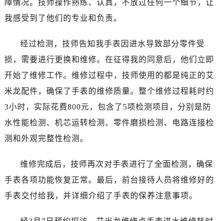
障情况。技师操作熟练、认真，不放过任何一个细节，让
太原市迎泽区解放路15号亨得利名表服务中心（品牌授权店）3层整层（需提前预约）
我感受到了他们的专业和负责。
沈阳市沈河区中街路137号亨得利名表服务中心（品牌授权店）1层整层（需提前预约）
沈阳市沈河区中街路83号亨得利名表服务中心（品牌授权店）1层整层（需提前预约）
经过检测，技师告知我手表因进水导致部分零件受
乌鲁木齐市天山区红山路26号时代广场（CCMALL）C座17层17-B（需提前预约）
损，需要进行更换和维修。在征得我的同意后，他们立即
温州市鹿城区锦绣路1067号置信广场10层1015室（需提前预约）
哈尔滨市道里区友谊西路600号富力中心T2座写字楼29层03室（需提前预约）
开始了维修工作。维修过程中，技师使用的都是纯正的艾
大连市中山区人民路15号国际金融大厦7层G室（需提前预约）
米龙配件，确保了手表的维修质量。整个维修过程耗时约
佛山市禅城区季华五路57号万科金融中心C座12层1205室（需提前预约）
3小时，实际花费800元，包含了5项检测项目，分别是防
东莞市东城街道鸿福东路1号民盈国贸中心T1写字楼9层907室（需提前预约）
水性能检测、机芯运转检测、零件磨损检测、电路连接检
无锡市梁溪区人民中路139号恒隆广场写字楼1座11层1104室（需提前预约）
测和外观完整性检测。
南通市崇川区工农路57号圆融广场写字楼16层1603室（需提前预约）
苏州市苏州工业园区星港街199号苏州中心办公楼C座22层08室（需提前预约）
维修完成后，技师再次对手表进行了全面检测，确保
武汉市江汉区解放大道686号世界贸易大厦38层09室（需提前预约）
手表各项功能恢复正常。最后，前台接待人员将维修好的
南宁市青秀区金湖路59号地王大厦12楼1224室（需提前预约）
手表交付给我，并详细介绍了手表的保养注意事项。
合肥市蜀山区潜山路111号万象城华润大厦B座12楼03室（需提前预约）
泉州市丰泽区宝洲路729号浦西万达中心写字楼A座7楼709室（需提前预约）