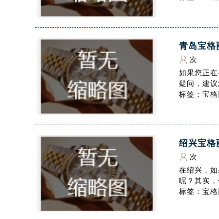
黑龙江省鹤岗市向阳区红军路腕表网
黑龙江省黑河市爱辉区中央街腕表网
黑龙江省鸡西市鸡冠区红军路腕表网
青岛宝格
黑龙江省佳木斯市向阳区长安路腕表
次
黑龙江省牡丹江市东安区太平路腕表
如果您正在
黑龙江省七台河市桃山区大同街腕表
疑问，建议
黑龙江省齐齐哈尔市龙沙区龙华路腕
标签：宝格
黑龙江省双鸭山市尖山区新兴大街腕
黑龙江省绥化市北林区新华街与康庄
黑龙江省伊春市伊美区通河路腕表网
绍兴宝格
吉林省白城市洮北区明仁南街腕表网
次
吉林省白山市浑江区浑江大街腕表网
在绍兴，如
吉林省吉林市船营区河南街腕表网售
呢？其实，
吉林省辽源市龙山区人民大街腕表网
标签：宝格
吉林省梅河口市新华街道梅河大街腕
吉林省四平市铁东区紫气大路与南九