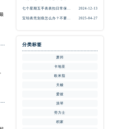
）
七个星期五手表表扣日常保养指南
2024-12-13
最
宝珀表壳划痕怎么办？不要慌，上海宝珀手表维修中心来帮忙
2025-04-27
分类标签
萧邦
卡地亚
。
欧米茄
天梭
爱彼
浪琴
劳力士
积家