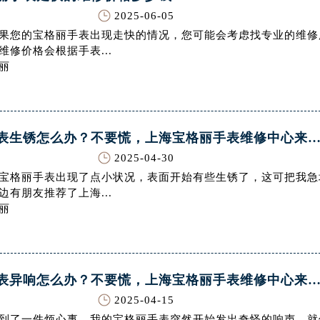
得利名表维修授权店1楼腕表网售后服务中心（需提前预约）
2025-06-05
国际中心D座11层1102室腕表网售后服务中心（北京总部）（
果您的宝格丽手表出现走快的情况，您可能会考虑找专业的维修
维修价格会根据手表...
广场W3座6层602室腕表网售后服务中心（需提前预约）
丽
先天下腕表网售后服务中心（需提前预约）
特大街腕表网售后服务中心（需提前预约）
街腕表网售后服务中心（需提前预约）
3号王府井百货名表维修腕表网售后服务中心（需提前预约）
宝格丽手表生锈怎么办？不要慌，上海宝格丽手表维修中心来
表网售后服务中心（需提前预约）
2025-04-30
霍洛街腕表网售后服务中心（需提前预约）
宝格丽手表出现了点小状况，表面开始有些生锈了，这可把我急
央街腕表网售后服务中心（需提前预约）
边有朋友推荐了上海...
丽
街腕表网售后服务中心（需提前预约）
路腕表网售后服务中心（需提前预约）
大街腕表网售后服务中心（需提前预约）
市光明街与额尔敦路交叉口腕表网售后服务中心（需提前预约）
宝格丽手表异响怎么办？不要慌，上海宝格丽手表维修中心来
安大街腕表网售后服务中心（需提前预约）
2025-04-15
后服务中心（需提前预约）
到了一件烦心事，我的宝格丽手表突然开始发出奇怪的响声，就