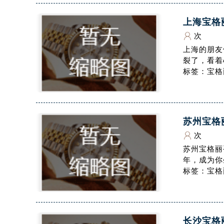
吉林省松原市宁江区五环大街腕表网
上海宝格
吉林省通化市东昌区环通乡江南大街
吉林省延边市延吉市解放路腕表网售
次
上海的朋友
辽宁省鞍山市铁东区站前街腕表网售
裂了，看着
辽宁省本溪市平山区胜利路腕表网售
标签：宝格
辽宁省朝阳市双塔区新华路腕表网售
辽宁省丹东市振兴区七经街腕表网售
辽宁省抚顺市新抚区东一路腕表网售
辽宁省阜新市海州区解放大街腕表网
苏州宝格
辽宁省葫芦岛市连山区中央路腕表网
次
辽宁省锦州市古塔区中央大街腕表网
苏州宝格丽
年，成为你
辽宁省辽阳市白塔区新运大街腕表网
标签：宝格
辽宁省盘锦市兴隆台区石油大街腕表
辽宁省铁岭市银州区南马路腕表网售
辽宁省营口市站前区市府路与渤海大
辽宁省沈阳市沈河区中街路137号亨
长沙宝格