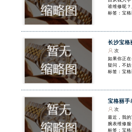
自从我入手
合肥市蜀山区潜山路111号万象城华润
谁维修呢？
泉州市丰泽区宝洲路729号浦西万达中
标签：宝格
青岛市南区山东路6号华润大厦B座2
烟台市芝罘区胜利路139号万达金融中
长春市朝阳区西安大路727号中银大厦
长沙宝格
贵阳市南明区都司高架桥路33号亨特
次
昆明市盘龙区北京路928号同德昆明
如果你正在
石家庄市长安区中山东路39号勒泰中
疑问，不妨
西安市碑林区南关正街88号华侨城长
标签：宝格
海口市龙华区金贸东路5号海口华润大厦
唐山市路南区新华东道100号万达广场
台州市椒江区东海大道1800号腾达中
宝格丽手
内蒙古自治区呼和浩特市玉泉区大学西
次
甘肃省兰州市七里河区西津西路16号兰
最近，我的
重庆市解放碑渝中区民权路28号英利
腕表维修服
黑龙江省大庆市萨尔图区会战大街腕
标签：宝格