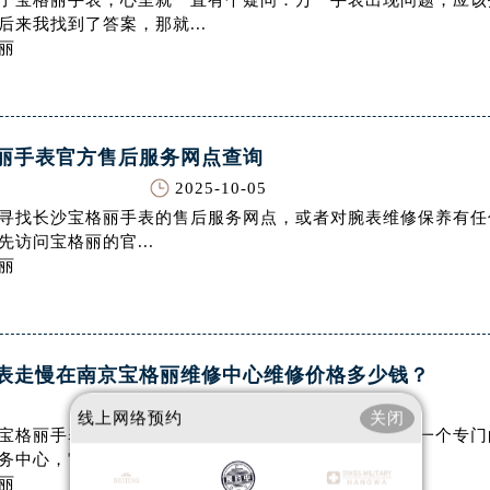
了宝格丽手表，心里就一直有个疑问：万一手表出现问题，应该
大厦B座12楼03室（需提前预约）
后来我找到了答案，那就...
心写字楼A座7楼709室（需提前预约）
丽
2层04室（需提前预约）
心A座907室（需提前预约）
A座(旺进大厦)18层09室（需提前预约）
丽手表官方售后服务网点查询
国际金融中心14楼14D（需提前预约）
2025-10-05
广场写字楼10层06室（需提前预约）
寻找长沙宝格丽手表的售后服务网点，或者对腕表维修保养有任
心写字楼B座13层07室（需提前预约）
先访问宝格丽的官...
安国际中心E座6楼10室（需提前预约）
丽
B座17层1707室（需提前预约）
写字楼A座10层1002室（需提前预约）
心东1幢20楼2002室（需提前预约）
表走慢在南京宝格丽维修中心维修价格多少钱？
街70号华润万象城写字楼（鄂尔多斯大厦）23层2326室（需
2025-09-28
州中心写字楼21层2102室（需提前预约）
线上网络预约
关闭
宝格丽手表开始走慢了，这让我有些担心。好在南京有一个专门
国际金融中心写字楼20层01室（需提前预约）
务中心，它就位于南...
表网售后服务中心（需提前预约）
丽