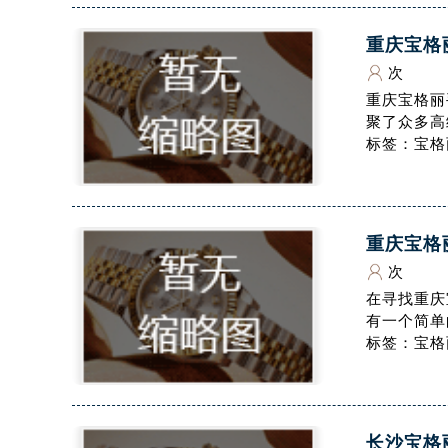
泰州市海陵区永定东路399号置地商
重庆宝格
宁波市江北区大闸南路500号来福士广
杭州市上城区钱江路1366号华润大厦
次
金华市金东区东市南街777号金华万达
重庆宝格丽
聚了众多高
绍兴市越城区胜利东路379号世茂天
标签：宝格
嘉兴市南湖区广益路705号嘉兴世界贸
南昌市红谷滩新区红谷中大道998号
济南市历下区经十路11111号华润中
广州市天河区天河路230号万菱汇国
重庆宝格
广州市越秀区环市东路371-375号
次
深圳市罗湖区深南东路5001号华润大
在寻找重庆
有一个简单
惠州市惠城区江北文昌一路7号华贸大
标签：宝格
厦门市思明区湖滨东路95号华润大厦写
福州市鼓楼区五四路128-1号恒力城
成都市锦江区人民东路6号SAC东原中
重庆市江北区观音桥步行街2号融恒时
长沙宝格