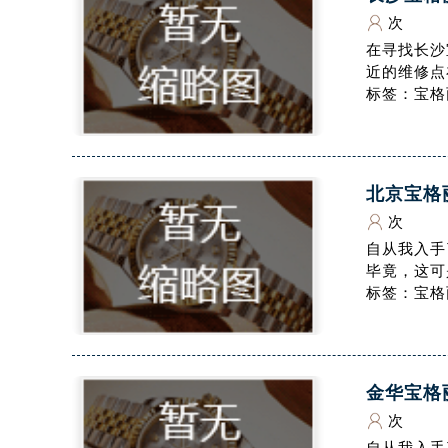
长沙市芙蓉区定王台街道建湘路393
次
郑州市二七区铭功路10号华润大厦写字
在寻找长沙
太原市迎泽区解放路15号亨得利名
近的维修点
标签：宝格
沈阳市沈河区中街路137号亨得利名
沈阳市沈河区中街路83号亨得利名
乌鲁木齐市天山区红山路26号时代广场
温州市鹿城区锦绣路1067号置信广场
北京宝格
哈尔滨市道里区友谊西路600号富力中
次
大连市中山区人民路15号国际金融大
自从我入手
佛山市禅城区季华五路57号万科金融中
毕竟，这可
标签：宝格
东莞市东城街道鸿福东路1号民盈国贸
无锡市梁溪区人民中路139号恒隆广场
南通市崇川区工农路57号圆融广场写字
苏州市苏州工业园区星港街199号苏州
金华宝格
武汉市江汉区解放大道686号世界贸易
次
南宁市青秀区金湖路59号地王大厦12