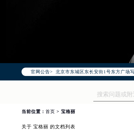
2026年8月腕表网中国区售后服务
2026年8月腕表网全国官方售后客户服务热
腕表网官方全国统一服务热线400-9
2026年8月腕表网售后服务中心最新
北京市朝阳区建国门外大街甲6号华熙
北京市东城区东长安街1号东方广场写
官网公告>
天津市和平区赤峰道136号天津国际金
上海市徐汇区虹桥路3号港汇中心写字楼
上海市黄浦区南京东路299号宏伊国
南京市秦淮区中山南路1号（新街口）
常州市新北区龙锦路1590号现代传媒
当前位置：
首页
> 宝格丽
徐州市鼓楼区淮海东路29号苏宁广场I
扬州市邗江区国展路29号星耀天地写字
关于 宝格丽 的文档列表
盐城市盐都区世纪大道5号盐城金融城写