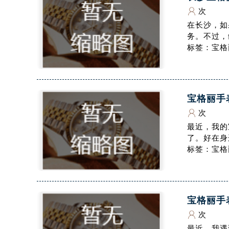
辽宁省沈阳市沈河区中街路83号亨
次
北京市朝阳区建国门外大街甲6号华熙
在长沙，如
务。不过，
北京市东城区东长安街1号王府井东方
标签：宝格
河北省保定市竞秀区朝阳北大街北国
内蒙古自治区阿拉善盟市左旗土尔扈
内蒙古自治区巴彦淖尔市临河区新华
内蒙古自治区包头市青山区幸福路甲
内蒙古自治区赤峰市红山区哈达街腕
次
内蒙古自治区鄂尔多斯市东胜区伊金
最近，我的
内蒙古自治区呼伦贝尔市海拉尔区中
了。好在身
标签：宝格
内蒙古自治区通辽市科尔沁区明仁大
内蒙古自治区乌海市海勃湾区人民南
内蒙古自治区乌兰察布市集宁区恩和
内蒙古自治区锡林郭勒盟市锡林浩特
内蒙古自治区兴安盟市乌兰浩特市兴
次
山西省大同市平城区迎宾街腕表网售
最近，我遇