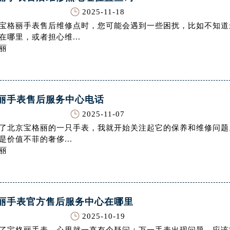
号世茂环球金融中心写字楼（芙蓉广场）10层13室（需提前预约
2025-11-18
楼29层2905室（需提前预约）
宝格丽手表售后维修点时，您可能会遇到一些困扰，比如不知道
表服务中心（品牌授权店）3层整层（需提前预约）
在哪里，或者担心维...
丽
表服务中心（品牌授权店）1层整层（需提前预约）
表服务中心（品牌授权店）1层整层（需提前预约）
（CCMALL）C座17层17-B（需提前预约）
10层1015室（需提前预约）
丽手表售后服务中心电话
心T2座写字楼29层03室（需提前预约）
2025-11-07
厦7层G室（需提前预约）
了北京宝格丽的一只手表，我就开始关注起它的保养和维修问题
心C座12层1205室（需提前预约）
是价值不菲的奢侈...
丽
中心T1写字楼9层907室（需提前预约）
写字楼1座11层1104室（需提前预约）
楼16层1603室（需提前预约）
中心办公楼C座22层08室（需提前预约）
丽手表官方售后服务中心在哪里
大厦38层09室（需提前预约）
2025-10-19
楼1224室（需提前预约）