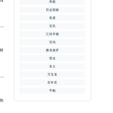
找
帝舵
百达翡丽
美度
宝玑
江诗丹顿
宝珀
何
雅克德罗
雷达
名士
万宝龙
百年灵
提前预约）
宇舶
的