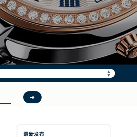
需加拨“+86”）
▲
▼
最新发布