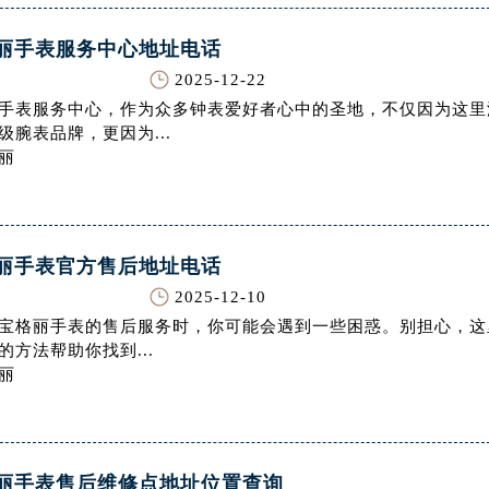
务中心东塔写字楼（华润万象城）17层1706室（需提前预约）
丽手表服务中心地址电话
场办公楼20层2009室（需提前预约）
写字楼A座5层503-5室（需提前预约）
2025-12-22
广场写字楼4号楼22层2209室（需提前预约）
手表服务中心，作为众多钟表爱好者心中的圣地，不仅因为这里
级腕表品牌，更因为...
际中心写字楼8层805室（需提前预约）
丽
易中心写字楼A座13层1304室（需提前预约）
绿地双子塔（中央广场）A1座办公楼14层07室（需提前预约）
心写字楼（万象城）15层1508室（需提前预约）
际中心写字楼A塔7层704室（需提前预约）
丽手表官方售后地址电话
世界贸易中心大厦南塔写字楼15层07室（需提前预约）
2025-12-10
厦写字楼17层1701室（需提前预约）
宝格丽手表的售后服务时，你可能会遇到一些困惑。别担心，这
的方法帮助你找到...
厦写字楼1座30层05室（需提前预约）
丽
字楼B座11层1104室（需提前预约）
写字楼15层03室（需提前预约）
心写字楼24层2406B室（需提前预约）
代广场写字楼9层902室（需提前预约）
丽手表售后维修点地址位置查询